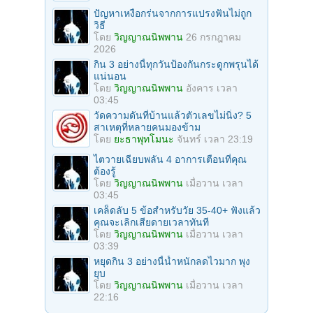
ปัญหาเหงือกร่นจากการแปรงฟันไม่ถูก
วิธี
โดย
วิญญาณนิพพาน
26 กรกฎาคม
2026
กิน 3 อย่างนี้ทุกวันป้องกันกระดูกพรุนได้
แน่นอน
โดย
วิญญาณนิพพาน
อังคาร เวลา
03:45
วัดความดันที่บ้านแล้วตัวเลขไม่นิ่ง? 5
สาเหตุที่หลายคนมองข้าม
โดย
ยะธาพุทโมนะ
จันทร์ เวลา 23:19
ไตวายเฉียบพลัน 4 อาการเตือนที่คุณ
ต้องรู้
โดย
วิญญาณนิพพาน
เมื่อวาน เวลา
03:45
เคล็ดลับ 5 ข้อสำหรับวัย 35-40+ ฟังแล้ว
คุณจะเลิกเสียดายเวลาทันที
โดย
วิญญาณนิพพาน
เมื่อวาน เวลา
03:39
หยุดกิน 3 อย่างนี้น้ำหนักลดไวมาก พุง
ยุบ
โดย
วิญญาณนิพพาน
เมื่อวาน เวลา
22:16