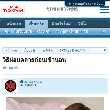
เข้าสู่ระบบหรือลงทะเบียน
ชุมชนชาวพุทธ
หน้าแรก
มีอะไรใหม่
วิดีโอ
เว็บบอร์ด
ค้นหาในเว็บบอร์ด
เรื่องเด่น
กระทู้และโพสต์ล่าสุด
หน้าแรก
เว็บบอร์ด
พลังจิต
จิตวิทยา & สุขภาพ
วิธีผ่อนคลายก่อนเข้านอน
แท็ก:
เพิ่มแท็ก
dhamaskidjai
เป็นที่รู้จักกันดี