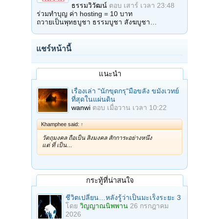
ธรรมวิวัฒน์
ตอบ
เสาร์ เวลา 23:48
ร่วมทำบุญ ค่า hosting = 10 บาท
ถวายเป็นพุทธบูชา ธรรมบูชา สังฆบูชา…
แชร์หน้านี้
แนะนำ
เรื่องเล่า "นักขุดกรุ"มือขลัง ขมังเวทย์
ที่สุดในแผ่นดิน
wanwi
ตอบ
เมื่อวาน เวลา 10:22
Khamphee said:
↑
วัตถุมงคล ถือเป็น สิ่งมงคล สักการะอย่างหนึ่ง
แต่ ที่ เป็น…
กระทู้ที่น่าสนใจ
ชีวิตเปลี่ยน…หลังรู้ว่าเป็นมะเร็งระยะ 3
โดย
วิญญาณนิพพาน
26 กรกฎาคม
2026