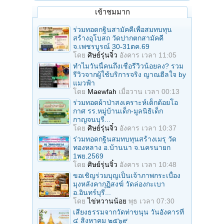
เข้าชมมาก
ร่วมทอดกฐินสามัคคีเพื่อสมทบทุน
สร้างอุโบสถ วัดปากตกสามัคคี
จ.เพชรบูรณ์ 30-31ตค.69
โดย
ศิษย์รุ่นจิ๋ว
อังคาร เวลา 11:05
ทำไมวันนี้คนถึงเชื่อรีวิวน้อยลง? รวม
รีวิวจากผู้ใช้บริการจริง ญาณฮีลใจ by
แมวฟ้า
โดย
Maewfah
เมื่อวาน เวลา 00:13
ร่วมทอดผ้าป่าสงเคราะห์เด็กด้อยโอ
กาศ รร.หมู่บ้านเด็ก-มูลนิธิเด็ก
กาญจนบุรี...
โดย
ศิษย์รุ่นจิ๋ว
อังคาร เวลา 10:37
ร่วมทอดกฐินสมทบทุนสร้างเมรุ วัด
ทองหลาง อ.บ้านนา จ.นครนายก
1พย.2569
โดย
ศิษย์รุ่นจิ๋ว
อังคาร เวลา 10:48
ขอเชิญร่วมบุญเป็นเจ้าภาพกระเบื้อง
มุงหลังคากุฏิสงฆ์ วัดล่องกะเบา
อ.อินทร์บุรี...
โดย
ไข่หวานน้อย
พุธ เวลา 07:30
เสียงธรรมจากวัดท่าขนุน วันอังคารที่
๔ สิงหาคม ๒๕๖๙