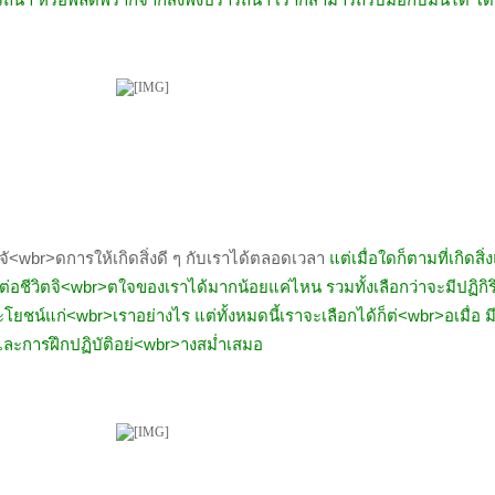
จั<wbr>ดการให้เกิดสิ่งดี ๆ กับเราได้ตลอดเวลา
แต่เมื่อใดก็ตามที่เกิดสิ่
ต่อชีวิตจิ<wbr>ตใจของเราได้มากน้อยแค่ไหน รวมทั้งเลือกว่าจะมีปฏิกิ
ระโยชน์แก่<wbr>เราอย่างไร แต่ทั้งหมดนี้เราจะเลือกได้ก็ต่<wbr>อเมื่อ
ละการฝึกปฏิบัติอย่<wbr>างสม่ำเสมอ