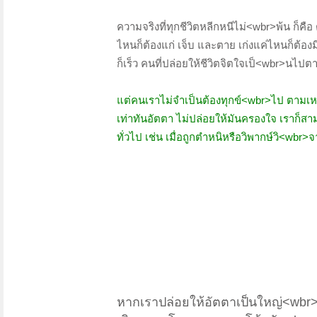
ความจริงที่ทุกชีวิตหลีกหนีไม่<wbr>พ้น ก็คื
ไหนก็ต้องแก่ เจ็บ และตาย เก่งแค่ไหนก็ต้
ก็เร็ว คนที่ปล่อยให้ชีวิตจิตใจเป็<wbr>นไป
แต่คนเราไม่จำเป็นต้องทุกข์<wbr>ไป ตามเหตุ
เท่าทันอัตตา ไม่ปล่อยให้มันครองใจ เราก็ส
ทั่วไป เช่น เมื่อถูกตำหนิหรือวิพากษ์วิ<wbr>
หากเราปล่อยให้อัตตาเป็นใหญ่<wbr>ในใ