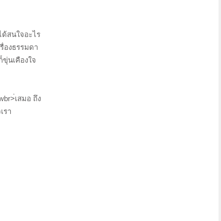
่ได้สนใจอะไร
เรื่องธรรมดา
ขุ่นเคืองใจ
wbr>่เสมอ ถึง
จเรา