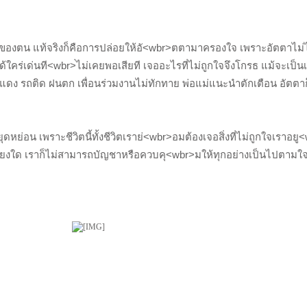
ตของตน แท้จริงก็คือการปล่อยให้อั<wbr>ตตามาครองใจ เพราะอัตตาไม
ร่เด่นที<wbr>่ไม่เคยพอเสียที เจออะไรที่ไม่ถูกใจจึงโกรธ แม้จะเป็น
แดง รถติด ฝนตก เพื่อนร่วมงานไม่ทักทาย พ่อแม่แนะนำตักเตือน อัตตาก็
ดหย่อน เพราะชีวิตนี้ทั้งชีวิตเราย่<wbr>อมต้องเจอสิ่งที่ไม่ถูกใจเราอยู<
พียงใด เราก็ไม่สามารถบัญชาหรือควบคุ<wbr>มให้ทุกอย่างเป็นไปตามใ