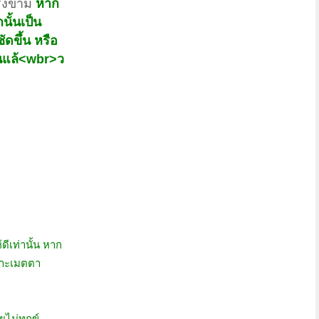
รงข้าม
หาก
ั้นเป็น
ดขึ้น หรือ
้นแล้<wbr>ว
ีเท่านั้น หาก
เพาะเมตตา
ยไม่ทุกข์