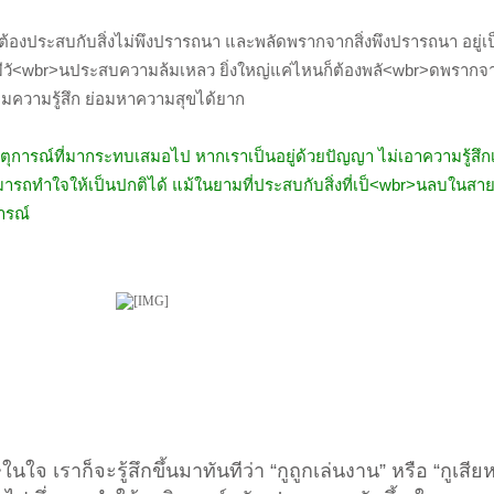
อ ต้องประสบกับสิ่งไม่พึงปรารถนา และพลัดพรากจากสิ่งพึงปรารถนา อยู่เ
องมีวั<wbr>นประสบความล้มเหลว ยิ่งใหญ่แค่ไหนก็ต้องพลั<wbr>ดพรากจา
ตามความรู้สึก ย่อมหาความสุขได้ยาก
การณ์ที่มากระทบเสมอไป หากเราเป็นอยู่ด้วยปัญญา ไม่เอาความรู้สึกเป็
ามารถทำใจให้เป็นปกติได้ แม้ในยามที่ประสบกับสิ่งที่เป็<wbr>นลบใน
จารณ์
จ เราก็จะรู้สึกขึ้นมาทันทีว่า “กูถูกเล่นงาน” หรือ “กูเสีย