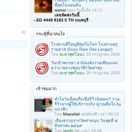
เรื่องเล่า "นักขุดกรุ"มือขลัง ขมังเวทย์
ที่สุดในแผ่นดิน
wanwi
ตอบ
วันนี้เมื่อ 14:11
เลขจัดส่งวันนี้
--ED 4449 9183 5 TH นนทบุรี
…
#2
กระทู้ที่น่าสนใจ
โรงทานที่ใหญ่ทีสุดในโลก โรงทานคุรุ
รามดาส (Guru Ram Das Langar)
โดย
ยะธาพุทโมนะ
29 กรกฎาคม 2026
วันเข้าพรรษา อานิสงส์ถวายเทียนแสง
สว่าง /หลวงพ่อฤาษีฯวัดท่าซุง
โดย
ยะธาพุทโมนะ
28 กรกฎาคม 2026
เข้าชมมาก
ทำไมวันนี้คนถึงเชื่อรีวิวน้อยลง? รวม
รีวิวจากผู้ใช้บริการจริง ญาณฮีลใจ by
แมวฟ้า
โดย
Maewfah
พฤหัสบดี เวลา 00:13
เสียงธรรมจากวัดท่าขนุน วันพุธที่ ๕
สิงหาคม ๒๕๖๙
โดย
iamfu
พุธ เวลา 19:48