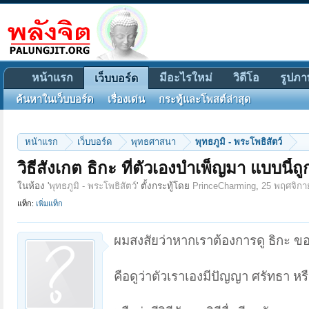
หน้าแรก
มีอะไรใหม่
วิดีโอ
รูปภา
เว็บบอร์ด
ค้นหาในเว็บบอร์ด
เรื่องเด่น
กระทู้และโพสต์ล่าสุด
หน้าแรก
เว็บบอร์ด
พุทธศาสนา
พุทธภูมิ - พระโพธิสัตว์
วิธีสังเกต ธิกะ ที่ตัวเองบำเพ็ญมา แบบนี้ถ
ในห้อง '
พุทธภูมิ - พระโพธิสัตว์
' ตั้งกระทู้โดย
PrinceCharming
,
25 พฤศจิกา
แท็ก:
เพิ่มแท็ก
ผมสงสัยว่าหากเราต้องการดู ธิกะ ขอ
คือดูว่าตัวเราเองมีปัญญา ศรัทธา หร