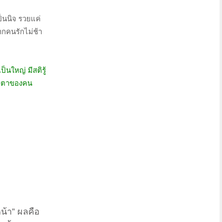
ป็นนิจ รวยแค่
กคนรักไม่ช้า
นใหญ่ มีสติรู้
สายตาของคน
หน้า” ผลคือ