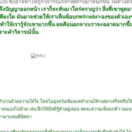
ป ซึ่งอาจทำให้ถูกวิจารณ์กลั<wbr>บมาหนักขึ้น ในทางต
งปัญญาออกหน้า เราก็จะหันมาใคร่ครวญว่า สิ่งที่เขาพูดมาน
ียงใด มันอาจช่วยให้เราเห็นข้อบกพร่<wbr>องของตัวเองชั
ด ทำให้เรารู้จักเขามากขึ้น ผลคือนอกจากเราจะฉลาดมากขึ
พราะคำวิจารณ์นั้น
ำงานด้วยความใส่ใจ โดยไม่มุ่งหวังเพียงแค่ทำงานให้<wbr>เสร็จหรือให้ด
าตนเองไปด้วย เช่น ฝึกให้มีสติรู้ตัวอยู่เสมอ ลดละความเห็นแก่ตัว บ่ม
>ามาแทนที่อัตตา
ารถนา หรือพลัดพรากจากสิ่งพึงปรารถนา เราก็สามารถรับมือกับมันได้ โด