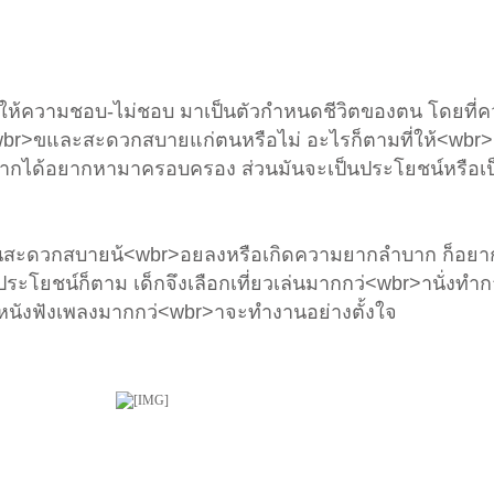
่อยให้ความชอบ-ไม่ชอบ มาเป็นตัวกำหนดชีวิตของตน โดยที่
มสุ<wbr>ขและสะดวกสบายแก่ตนหรือไม่ อะไรก็ตามที่ให้<wb
กได้อยากหามาครอบครอง ส่วนมันจะเป็นประโยชน์หรือเป็
ตนสะดวกสบายน้<wbr>อยลงหรือเกิดความยากลำบาก ก็อยา
ีประโยชน์ก็ตาม เด็กจึงเลือกเที่ยวเล่นมากกว่<wbr>านั่งทำก
ดูหนังฟังเพลงมากกว่<wbr>าจะทำงานอย่างตั้งใจ