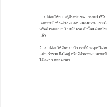
การปล่อยให้ความรู้สึ<wbr>กมาครอบงำชีวิ
นอกจากสิ่งที่<wbr>จะตอบสนองความอยากได้ใค
หรือมี<wbr>ประโยชน์ก็ตาม ดังนั้นแค่เจอไฟ
แล้ว
ถ้าเราปล่อยให้มันครองใจ เราก็ต้องทุกข์ไม่หยุ
แม้จะร่ำรวย ยิ่งใหญ่ หรือมีอำนาจมากมายเ
ได้<wbr>ตลอดเวลา