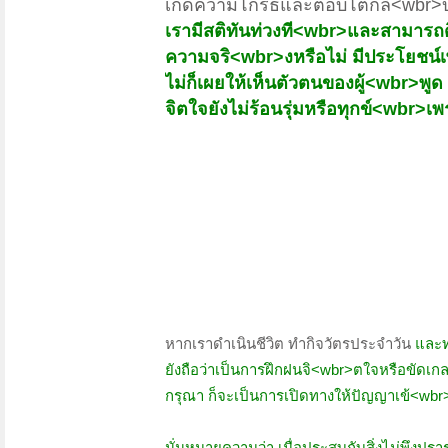
เกิดความโกรธและตอบโต้กลั<wbr>บไ
เรามีสติทันท่วงที<wbr>และสามารถดึ
ความจริ<wbr>งหรือไม่ มีประโยชน์เพ
ไม่ก็เผยให้เห็นตัวตนของผู้<wbr>พู
จิตใจยังไม่ร้อนรุ่มหรือทุกข์<wbr>เ
หากเราดำเนินชีวิต ทำกิจวัตรประจำวัน
และท
ยังถือว่าเป็นการฝึกฝนจิ<wbr>ตใจหรือขัดเกล
กรุณา ก็จะเป็นการเปิดทางให้ปัญญาเข้<wbr
นั่นหมายความว่า เมื่อประสบกับสิ่งไม่พึงปร