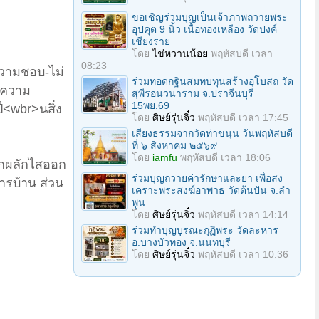
ขอเชิญร่วมบุญเป็นเจ้าภาพถวายพระ
อุปคุต 9 นิ้ว เนื้อทองเหลือง วัดปงค์
เชียงราย
โดย
ไข่หวานน้อย
พฤหัสบดี เวลา
08:23
ความชอบ-ไม่
ร่วมทอดกฐินสมทบทุนสร้างอุโบสถ วัด
r>ความ
สุพีรอนวนาราม จ.ปราจีนบุรี
15พย.69
<wbr>นสิ่ง
โดย
ศิษย์รุ่นจิ๋ว
พฤหัสบดี เวลา 17:45
เสียงธรรมจากวัดท่าขนุน วันพฤหัสบดี
ที่ ๖ สิงหาคม ๒๕๖๙
โดย
iamfu
พฤหัสบดี เวลา 18:06
กผลักไสออก
ร่วมบุญถวายค่ารักษาและยา เพื่อสง
ารบ้าน ส่วน
เคราะพระสงฆ์อาพาธ วัดต้นปัน จ.ลํา
พูน
โดย
ศิษย์รุ่นจิ๋ว
พฤหัสบดี เวลา 14:14
ร่วมทําบุญบูรณะกุฏิพระ วัดละหาร
อ.บางบัวทอง จ.นนทบุรี
โดย
ศิษย์รุ่นจิ๋ว
พฤหัสบดี เวลา 10:36