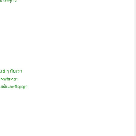
งแย่ ๆ กับเรา
ริ<wbr>ยา
 มีสติและปัญญา