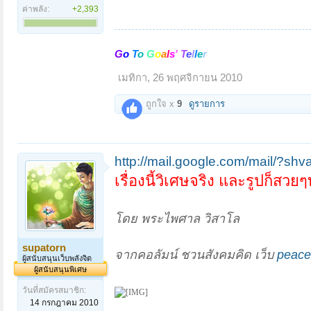
ค่าพลัง:
+2,393
G
o
T
o
G
o
a
l
s
'
T
e
l
l
e
r
เมทิกา
,
26 พฤศจิกายน 2010
ถูกใจ x
9
ดูรายการ
http://mail.google.com/mail/?s
เรื่องนี้วิเศษจริง และรูปก็สวยๆทั
โดย พระไพศาล วิสาโล
supatorn
จากคอลัมน์ ชวนสังคมคิด เว็บ
peacef
ผู้สนับสนุนเว็บพลังจิต
ผู้สนับสนุนพิเศษ
วันที่สมัครสมาชิก:
14 กรกฎาคม 2010