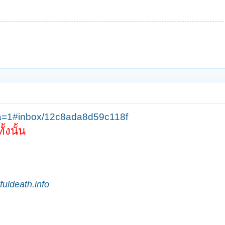
hva=1#inbox/12c8ada8d59c118f
้งนั้น
uldeath.info