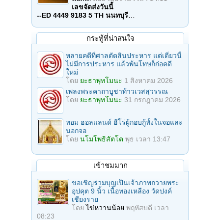
เลขจัดส่งวันนี้
--ED 4449 9183 5 TH นนทบุรี
…
กระทู้ที่น่าสนใจ
หลายคดีที่ศาลตัดสินประหาร แต่เดี๋ยวนี้
ไม่มีการประหาร แล้วพ้นโทษก็ก่อคดี
ใหม่
โดย
ยะธาพุทโมนะ
1 สิงหาคม 2026
เพลงพระคาถาบูชาท้าวเวสสุวรรณ
โดย
ยะธาพุทโมนะ
31 กรกฎาคม 2026
ทอม ฮอลแลนด์ ฮีโร่ผู้กอบกู้ทั้งในจอและ
นอกจอ
โดย
นโมโพธิสัตโต
พุธ เวลา 13:47
เข้าชมมาก
ขอเชิญร่วมบุญเป็นเจ้าภาพถวายพระ
อุปคุต 9 นิ้ว เนื้อทองเหลือง วัดปงค์
เชียงราย
โดย
ไข่หวานน้อย
พฤหัสบดี เวลา
08:23