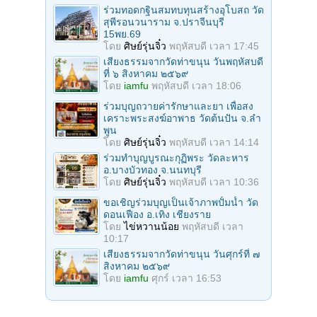
ร่วมทอดกฐินสมทบทุนสร้างอุโบสถ วัด
สุพีรอนวนาราม จ.ปราจีนบุรี
15พย.69
โดย
ศิษย์รุ่นจิ๋ว
พฤหัสบดี เวลา 17:45
เสียงธรรมจากวัดท่าขนุน วันพฤหัสบดี
ที่ ๖ สิงหาคม ๒๕๖๙
โดย
iamfu
พฤหัสบดี เวลา 18:06
ร่วมบุญถวายค่ารักษาและยา เพื่อสง
เคราะพระสงฆ์อาพาธ วัดต้นปัน จ.ลํา
พูน
โดย
ศิษย์รุ่นจิ๋ว
พฤหัสบดี เวลา 14:14
ร่วมทําบุญบูรณะกุฏิพระ วัดละหาร
อ.บางบัวทอง จ.นนทบุรี
โดย
ศิษย์รุ่นจิ๋ว
พฤหัสบดี เวลา 10:36
ขอเชิญร่วมบุญเป็นเจ้าภาพปั้มน้ำ วัด
ดอนเฟือง อ.เทิง เชียงราย
โดย
ไข่หวานน้อย
พฤหัสบดี เวลา
10:17
เสียงธรรมจากวัดท่าขนุน วันศุกร์ที่ ๗
สิงหาคม ๒๕๖๙
โดย
iamfu
ศุกร์ เวลา 16:53