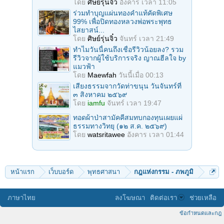
โดย
ศิษย์รุ่นจิ๋ว
อังคาร เวลา 11:05
ร่วมทําบุญแผ่นทองคำแท้คัดพิเศษ
99% เพื่อปิดทองหลวงพ่อพระพุทธ
ไสยาสน์...
โดย
ศิษย์รุ่นจิ๋ว
จันทร์ เวลา 21:49
ทำไมวันนี้คนถึงเชื่อรีวิวน้อยลง? รวม
รีวิวจากผู้ใช้บริการจริง ญาณฮีลใจ by
แมวฟ้า
โดย
Maewfah
วันนี้เมื่อ 00:13
เสียงธรรมจากวัดท่าขนุน วันจันทร์ที่
๓ สิงหาคม ๒๕๖๙
โดย
iamfu
จันทร์ เวลา 19:47
ทอดผ้าป่าสามัคคีสมทบกองทุนเผยแผ่
ธรรมทางวิทยุ (๑๒ ส.ค. ๒๕๖๙)
โดย
watsritawee
อังคาร เวลา 01:44
หน้าแรก
เว็บบอร์ด
พุทธศาสนา
กฎแห่งกรรม - ภพภูมิ
ภาษาไทย
ลงโฆษณา
ติดต่อเรา
ช่วยเหลือ
ข้อกำหนดและกฎ