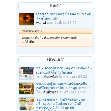
แนะนำ
เรื่องเล่า "นักขุดกรุ"มือขลัง ขมังเวทย์
ที่สุดในแผ่นดิน
wanwi
ตอบ
วันนี้เมื่อ 10:22
Khamphee said:
↑
วัตถุมงคล ถือเป็น สิ่งมงคล สักการะอย่างหนึ่ง
แต่ ที่ เป็น…
เข้าชมมาก
ฟรี 2 คำถาม! ทักแม่นๆ ด้วยสีพลังงาน
(บอกแค่สีที่ใช่ รู้เรื่องหมด)...
โดย
Maewfah
อังคาร เวลา 04:33
ร่วมทอดกฐินสมทบทุนสร้างพระยืน
องค์ใหญ่ วัดเสาหิน จ.ลําพูน 15พย.69
โดย
ศิษย์รุ่นจิ๋ว
จันทร์ เวลา 17:39
ร่วมทอดกฐินสามัคคีเพื่อสมทบทุน
สร้างอุโบสถ วัดปากตกสามัคคี
จ.เพชรบูรณ์ 30-31ตค.69