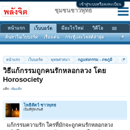
เข้าสู่ระบบหรือลงทะเบียน
ชุมชนชาวพุทธ
หน้าแรก
มีอะไรใหม่
วิดีโอ
เว็บบอร์ด
ค้นหาในเว็บบอร์ด
เรื่องเด่น
กระทู้และโพสต์ล่าสุด
หน้าแรก
เว็บบอร์ด
พุทธศาสนา
กฎแห่งกรรม - ภพภูมิ
วิธีแก้กรรมถูกคนรักหลอกลวง โดย
Horosociety
แท็ก:
เพิ่มแท็ก
โพธิสัตว์ ชาวพุทธ
เป็นที่รู้จักกันดี
แก้กรรมความรัก ใครที่มักจะถูกคนรักหลอกลวง