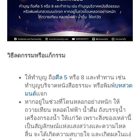
วิธีลดกรรมหรือเเก้กรรม
ให้ทำบุญ ถือ
ศีล 5
หรือ 8 และทำทาน เช่น
ทำบุญบริจาคหนังสือธรรมะ หรือพิมพ์
บทสวด
มนต์
เเจก
หากอยู่ในช่วงที่โดนหลอกอย่างหนัก ให้
ถวายเทียน หลอดไฟฟ้า น้ำดื่ม ถังบรรจุน้ำ
เครื่องกรองน้ำ ให้เเก่วัด เพราะสิ่งของเหล่านี้
เป็นสัญลักษณ์เเห่งเเสงสว่างและความไหล
ลื่น จะได้เกิดความสบายใจ และเกิดผลในเเง่