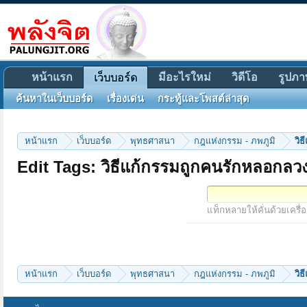
หน้าแรก
มีอะไรใหม่
วิดีโอ
รูปภา
เว็บบอร์ด
ค้นหาในเว็บบอร์ด
เรื่องเด่น
กระทู้และโพสต์ล่าสุด
หน้าแรก
เว็บบอร์ด
พุทธศาสนา
กฎแห่งกรรม - ภพภูมิ
วิ
Edit Tags: วิธีแก้กรรมถูกคนรักหลอกลว
แท็กหลายให้คั่นด้วยเครื่
หน้าแรก
เว็บบอร์ด
พุทธศาสนา
กฎแห่งกรรม - ภพภูมิ
วิ