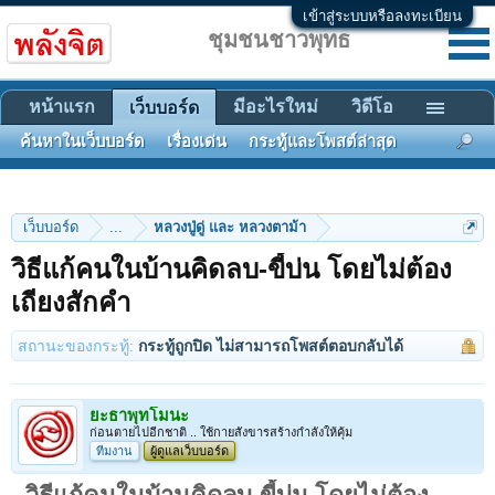
เข้าสู่ระบบหรือลงทะเบียน
ชุมชนชาวพุทธ
หน้าแรก
มีอะไรใหม่
วิดีโอ
เว็บบอร์ด
ค้นหาในเว็บบอร์ด
เรื่องเด่น
กระทู้และโพสต์ล่าสุด
เว็บบอร์ด
...
หลวงปู่ดู่ และ หลวงตาม้า
วิธีแก้คนในบ้านคิดลบ-ขี้บ่น โดยไม่ต้อง
เถียงสักคำ
สถานะของกระทู้:
กระทู้ถูกปิด ไม่สามารถโพสต์ตอบกลับได้
ยะธาพุทโมนะ
ก่อนตายไปอีกชาติ .. ใช้กายสังขารสร้างกำลังให้คุ้ม
ทีมงาน
ผู้ดูแลเว็บบอร์ด