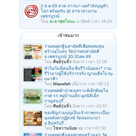
2 ส.ค.69 สวด ภาวนา แผ่กำลังบุญทั่ว
โลก พร้อมกัน @ สาขายางงาม
เพชรบูรณ์
โดย
ยะธาพุทโมนะ
อาทิตย์ เวลา 19:20
เข้าชมมาก
ร่วมทอดกฐินสามัคคีเพื่อสมทบทุน
สร้างอุโบสถ วัดปากตกสามัคคี
จ.เพชรบูรณ์ 30-31ตค.69
โดย
ศิษย์รุ่นจิ๋ว
อังคาร เวลา 11:05
ทำไมวันนี้คนถึงเชื่อรีวิวน้อยลง? รวม
รีวิวจากผู้ใช้บริการจริง ญาณฮีลใจ by
แมวฟ้า
โดย
Maewfah
เมื่อวาน เวลา 00:13
ร่วมทอดผ้าป่าสงเคราะห์เด็กด้อยโอ
กาศ รร.หมู่บ้านเด็ก-มูลนิธิเด็ก
กาญจนบุรี...
โดย
ศิษย์รุ่นจิ๋ว
อังคาร เวลา 10:37
ขอเชิญร่วมบุญเป็นเจ้าภาพกระเบื้อง
มุงหลังคากุฏิสงฆ์ วัดล่องกะเบา
อ.อินทร์บุรี...
โดย
ไข่หวานน้อย
พุธ เวลา 07:30
ร่วมทอดกฐินสมทบทุนสร้างเมรุ วัด