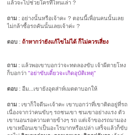
แล้วจะไปช่วยใครที่ไหนเล่า ?
ถาม
: อย่างนั้นหรือเจ้าคะ ? ตอนนี้เพื่อนคนนั้นเลย
ไม่กล้าซื้อรถคันนั้นเลยเจ้าค่ะ ?
ตอบ
:
ถ้าหากว่ายังแก้ไขไม่ได้ ก็ไม่ควรเสี่ยง
ถาม
: แล้วพอเขาบอกว่าจะทดลองขับ เจ้าผีตายโหง
ก็บอกว่า
"อย่าขับเดี๋ยวจะเกิดอุบัติเหตุ"
ตอบ
: อืม...เขายังอุตส่าห์เมตตาบอกให้
ถาม
: เขาก็ใจดีนะเจ้าคะ เขาบอกว่าที่เขาติดอยู่ที่รถ
เนื่องจากว่าคนขับๆ รถชนเขา ชนเขาอย่างแรง ตัว
เขานอนรอความตายข้างๆ รถ แต่เจ้าของรถมามอง
เขาเหมือนเขาเป็นอะไรมากหรือเปล่า เสร็จแล้วก็ขับ