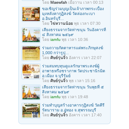
โดย
Maewfah
เมื่อวาน เวลา 00:13
ขอเชิญร่วมบุญเป็นเจ้าภาพกระเบื้อง
มุงหลังคากุฏิสงฆ์ วัดล่องกะเบา
อ.อินทร์บุรี...
โดย
ไข่หวานน้อย
พุธ เวลา 07:30
เสียงธรรมจากวัดท่าขนุน วันอังคารที่
๔ สิงหาคม ๒๕๖๙
โดย
iamfu
พุธ เวลา 10:36
ร่วมถวายภัตตาหารแด่พระภิกษุสงฆ์
1,000 กว่ารูป...
โดย
ศิษย์รุ่นจิ๋ว
อังคาร เวลา 22:07
ร่วมสมทบทุนดูแลรักษาพระสงฆ์ผู้
อาพาธหรือชราภาพ วัดประชานิรมิต
อ.เมือง จ.บุรีรัมย์
โดย
ศิษย์รุ่นจิ๋ว
พุธ เวลา 15:16
เสียงธรรมจากวัดท่าขนุน วันพุธที่ ๕
สิงหาคม ๒๕๖๙
โดย
iamfu
พุธ เวลา 19:48
ร่วมทำบุญสร้างอาคารกุฎิสงฆ์ วัดคีรี
รัตนาราม อ.อู่ทอง จ.สุพรรณบุรี
โดย
ศิษย์รุ่นจิ๋ว
อังคาร เวลา 17:40