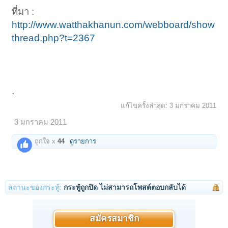
ที่มา :
http://www.watthakhanun.com/webboard/show
thread.php?t=2367
.
แก้ไขครั้งล่าสุด:
3 มกราคม 2011
3 มกราคม 2011
ถูกใจ x
44
ดูรายการ
สถานะของกระทู้:
กระทู้ถูกปิด ไม่สามารถโพสต์ตอบกลับได้
สมัครสมาชิก