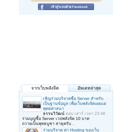
เข้าสู่ระบบด้วย Facebook
จากเว็บพลังจิต
อัพเดทล่าสุด
เชิญร่วมบริจาคซื้อ Server สำหรับ
เป็นฐานข้อมูล เพื่อเว็บพลังจิตเผยแผ่
พุทธศาสนา
ธรรมวิวัฒน์
ตอบ
เสาร์ เวลา 23:48
ร่วมบุญซื้อ Server เวปพลังจิต 10 บาท
ถวายเป็นพุทธบูชา สาธุครับ…
ร่วมบริจาค ค่า Hosting ของเว็บ