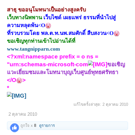
ถ้าไม่หาย ให้ทำกายบริหาร
สาธุ ขออนุโมทนาเป็นอย่างสูงครับ
ถ้าไม่หาย ให้ตั้งใจสวดมนต์ดังๆ
เว็บทางนิพพาน
เว็บไซด์ เผยแพร่ ธรรมที่นำไปสู่
ถ้ายังไม่หายอีก ให้ กำหนดแสงสว่าง นึกถึงว่ามันสว่าง
ความหลุดพ้น<O
ถ้าหากว่ายังไม่หายอีก แก้อย่างไร ก็ไม่ได้แล้ว ไปไม่รอดแล้ว ท่านบอกให้
ที่รวบรวมโดย พล.ต.ท.นพ.สมศักดิ์ สืบสงวน<O
นอนไปเลย
ขอเชิญทุกท่านเข้าไปอ่านได้ที่
www.tangnipparn.com
<?xml:namespace prefix = o ns =
"urn:schemas-microsoft-com
ขอเชิญ
แวะเยี่ยมชมและโมทนาบุญเว็บศูนย์พุทธศรัทธา
</O
>
*
แก้ไขครั้งล่าสุด:
2 ตุลาคม 2010
2 ตุลาคม 2010
ถูกใจ x
8
ดูรายการ