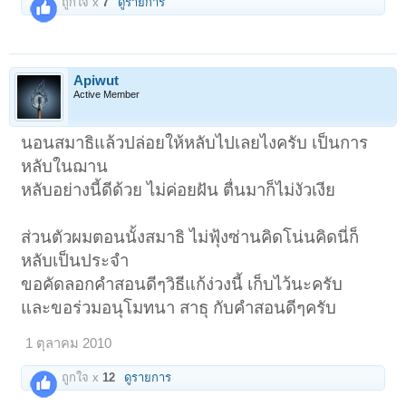
ถูกใจ x
7
ดูรายการ
ถ้าหากว่าง่วง ให้เปลี่ยน อิริยาบถ
ถ้าเปลี่ยนอิริยาบถไม่หาย เอาไม้ขนไก่มาปั่นหู
Apiwut
ปั่นหูไม่หาย เอามือลูบเนื้อลูบตัวลูบหน้า
Active Member
ถ้ายังไม่หายอีก หาน้ำมาล้างหน้า
นอนสมาธิแล้วปล่อยให้หลับไปเลยไงครับ เป็นการ
ถ้าไม่หาย ให้ทำกายบริหาร
หลับในฌาน
ถ้าไม่หาย ให้ตั้งใจสวดมนต์ดังๆ
หลับอย่างนี้ดีด้วย ไม่ค่อยฝัน ตื่นมาก็ไม่งัวเงีย
ถ้ายังไม่หายอีก ให้ กำหนดแสงสว่าง นึกถึงว่ามันสว่าง
ถ้าหากว่ายังไม่หายอีก แก้อย่างไร ก็ไม่ได้แล้ว ไปไม่รอดแล้ว ท่านบอกให้
ส่วนตัวผมตอนนั้งสมาธิ ไม่ฟุ้งซ่านคิดโน่นคิดนี่ก็
นอนไปเลย
หลับเป็นประจำ
แสดงว่าร่างกาย ต้องการพักผ่อนจริงๆ ถ้าหากว่าเราไปบังคับ จะเครียดมาก
ขอคัดลอกคำสอนดีๆวิธีแก้ง่วงนี้ เก็บไว้นะครับ
เดี๋ยวจะเกิดอาการที่เรียกว่า
กรรมฐานแตก
และขอร่วมอนุโมทนา สาธุ กับคำสอนดีๆครับ
ถาม :
เรานั่งสมาธิ ลืมตาได้หรือไม่ครับ?
1 ตุลาคม 2010
ตอบ :
ได้ สมาธิลืมตาเก่งกว่านะ เพราะว่าจิตของเราต้องจดจ่ออยู่กับ
ภายใน ถ้าจะทรงตัวจริงๆ อย่างน้อยต้องเป็นปฐมฌาน ไม่อย่างนั้นเดี๋ยวจะ
แวบไปดูนั่น แวบไปดูนี่ เห็นเขาเคลื่อนไหวอะไร ก็ไปสนใจ ถ้าคุณทำได้
ถูกใจ x
12
ดูรายการ
แสดงว่ากำลังของคุณอย่างน้อยต้องเป็นปฐมฌานแล้ว