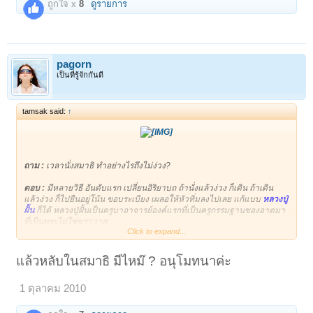
ถูกใจ x
8
ดูรายการ
pagorn
เป็นที่รู้จักกันดี
tamsak said:
↑
ถาม :
เวลานั่งสมาธิ ทำอย่างไรถึงไม่ง่วง?
ตอบ :
มีหลายวิธี อันดับแรก เปลี่ยนอิริยาบถ ถ้านั่งแล้วง่วง ก็เดิน ถ้าเดิน
แล้วง่วง ก็ไปยืนอยู่โน้น ขอบระเบียง เผลอให้หัวทิ่มลงไปเลย แก้แบบ
หลวงปู่
ฝั้น
ก็ได้ หลวงปู่ฝั้นเป็นครูบาอาจารย์องค์แรกที่เป็นครูกรรมฐานของอาตมา
ที่เป็นพระไม่ใช่ฆราวาส
Click to expand...
ฆราวาสคนแรกที่เป็นครูกรรมฐาน ท่านเป็นครูสอนคณิตศาสตร์ หลวงปู่ฝั้
นท่านบอก ท่านภาวนาเมื่อไหร่ ก็โงก ภาวนาเมื่อไหร่ก็ง่วง ท่านก็เลยให้ลูก
แล้วหลับในสมาธิ มีไหม๊ ? อนุโมทนาค่ะ
ศิษย์หาปีบมาใบหนึ่ง แล้วท่านไปตั้งไว้ข้างขอบเหวเลย นั่งภาวนาอยู่บนปีบ
ตั้งใจว่าถ้ามันโงก ก็ให้หัวทิ่มลงเหวตายไปเลย คราวนี้กลัวตาย ตาสว่างไม่
1 ตุลาคม 2010
ยอมง่วง ท่านบอกภาวนา สำเร็จก็ตรงนั้นแหละ
พระพุทธเจ้า
ท่านบอกว่า