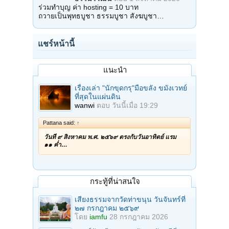
ร่วมทำบุญ ค่า hosting = 10 บาท
ถวายเป็นพุทธบูชา ธรรมบูชา สังฆบูชา…
แชร์หน้านี้
แนะนำ
เรื่องเล่า "นักขุดกรุ"มือขลัง ขมังเวทย์
ที่สุดในแผ่นดิน
wanwi
ตอบ
วันนี้เมื่อ 19:29
Pattana said:
↑
วันที่ ๙ สิงหาคม พ.ศ. ๒๕๖๙ ตรงกับวันอาทิตย์ แรม
๑๑ ค่ำ…
กระทู้ที่น่าสนใจ
เสียงธรรมจากวัดท่าขนุน วันจันทร์ที่
๒๗ กรกฎาคม ๒๕๖๙
โดย
iamfu
28 กรกฎาคม 2026