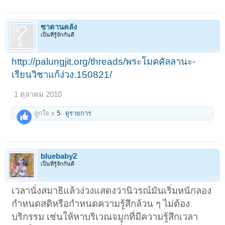
ถาม : (ไม่ชัด)
ตอบ :
คุณลืมตาธรรมดาอย่างนี้แหละ แต่คุณนึกว่ามีพระพุทธรูปอีกองค์หนึ่ง
ซาตานคลั่ง
ครอบคุณอยู่อย่างนี้ แบ่งความรู้สึกส่วนหนึ่ง นึกถึงภาพพระองค์นั้นเสมอ
เป็นที่รู้จักกันดี
ความรู้สึกส่วนนั้นแค่สัก ๒๐-๓๐ เปอร์เซ็นต์เท่านั้นแหละ อีกความรู้สึก
๗๐-๘๐ เปอร์เซ็นต์ของเรานั้น ก็ทำงานทำการของเราไปนั่นแหละ ลืมตาทำ
ง่ายดีถึงเวลาต้องการเห็นผี เห็นเทวดา ก็แค่ว่า ขอให้ภาพพระนี้หายไป ภาพ
http://palungjit.org/threads/พระโมคคัลลานะ-
เทวดาจงปรากฏขึ้น เราเห็นภาพพระชัดแค่ไหน? เราก็เห็นผีเห็นเทวดาชัด
แค่นั้น
เรียนวิชาแก้ง่วง.150821/
1 ตุลาคม 2010
สนทนากับพระเล็ก สุธมฺมปญฺโญ
เดือนกุมภาพันธ์ ๒๕๔๖ (ต่อ)
ณ บ้านอนุสาวรีย์ฯ
ถูกใจ x
5
ดูรายการ
.
bluebaby2
เป็นที่รู้จักกันดี
เวลานั่งสมาธิแล้วง่วงแสดงว่านิวรณ์มันเริ่มหนักลอง
กำหนดสติหรือกำหนดความรู้สึกล้วน ๆ ไม่ต้อง
บริกรรม เช่นให้หาบริเวณจมูกที่มีความรู้สึกเวลา