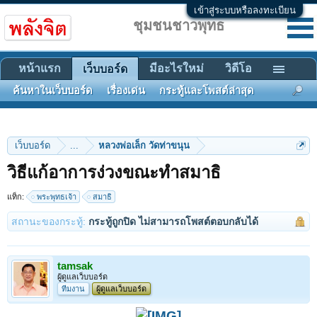
เข้าสู่ระบบหรือลงทะเบียน
ชุมชนชาวพุทธ
หน้าแรก
มีอะไรใหม่
วิดีโอ
เว็บบอร์ด
ค้นหาในเว็บบอร์ด
เรื่องเด่น
กระทู้และโพสต์ล่าสุด
เว็บบอร์ด
...
หลวงพ่อเล็ก วัดท่าขนุน
วิธีแก้อาการง่วงขณะทำสมาธิ
แท็ก:
พระพุทธเจ้า
สมาธิ
สถานะของกระทู้:
กระทู้ถูกปิด ไม่สามารถโพสต์ตอบกลับได้
tamsak
ผู้ดูแลเว็บบอร์ด
ทีมงาน
ผู้ดูแลเว็บบอร์ด