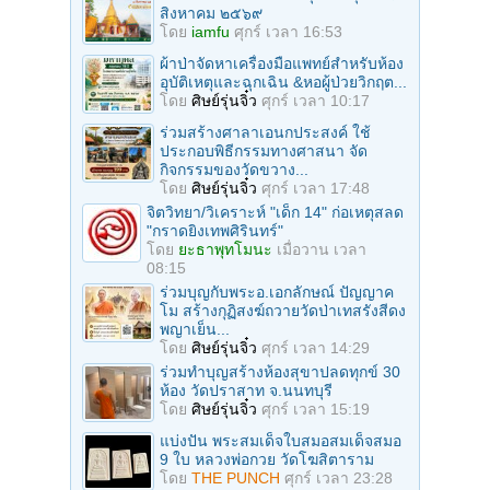
สิงหาคม ๒๕๖๙
โดย
iamfu
ศุกร์ เวลา 16:53
ผ้าป่าจัดหาเครื่องมือแพทย์สำหรับห้อง
อุบัติเหตุและฉุกเฉิน &หอผู้ป่วยวิกฤต...
โดย
ศิษย์รุ่นจิ๋ว
ศุกร์ เวลา 10:17
ร่วมสร้างศาลาเอนกประสงค์ ใช้
ประกอบพิธีกรรมทางศาสนา จัด
กิจกรรมของวัดขวาง...
โดย
ศิษย์รุ่นจิ๋ว
ศุกร์ เวลา 17:48
จิตวิทยา/วิเคราะห์ "เด็ก 14" ก่อเหตุสลด
"กราดยิงเทพศิรินทร์"
โดย
ยะธาพุทโมนะ
เมื่อวาน เวลา
08:15
ร่วมบุญกับพระอ.เอกลักษณ์ ปัญญาค
โม สร้างกุฏิสงฆ์ถวายวัดป่าเทสรังสีดง
พญาเย็น...
โดย
ศิษย์รุ่นจิ๋ว
ศุกร์ เวลา 14:29
ร่วมทําบุญสร้างห้องสุขาปลดทุกข์ 30
ห้อง วัดปราสาท จ.นนทบุรี
โดย
ศิษย์รุ่นจิ๋ว
ศุกร์ เวลา 15:19
แบ่งปัน พระสมเด็จใบสมอสมเด็จสมอ
9 ใบ หลวงพ่อกวย วัดโฆสิตาราม
โดย
THE PUNCH
ศุกร์ เวลา 23:28