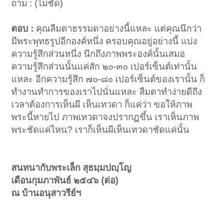
ถาม : (ไม่ชัด)
ตอบ :
คุณลืมตาธรรมดาอย่างนี้แหละ แต่คุณนึกว่า
มีพระพุทธรูปอีกองค์หนึ่ง ครอบคุณอยู่อย่างนี้ แบ่ง
ความรู้สึกส่วนหนึ่ง นึกถึงภาพพระองค์นั้นเสมอ
ความรู้สึกส่วนนั้นแค่สัก ๒๐-๓๐ เปอร์เซ็นต์เท่านั้น
แหละ อีกความรู้สึก ๗๐-๘๐ เปอร์เซ็นต์ของเรานั้น ก็
ทำงานทำการของเราไปนั่นแหละ ลืมตาทำง่ายดีถึง
เวลาต้องการเห็นผี เห็นเทวดา ก็แค่ว่า ขอให้ภาพ
พระนี้หายไป ภาพเทวดาจงปรากฏขึ้น เราเห็นภาพ
พระชัดแค่ไหน? เราก็เห็นผีเห็นเทวดาชัดแค่นั้น
สนทนากับพระเล็ก สุธมฺมปญฺโญ
เดือนกุมภาพันธ์ ๒๕๔๖ (ต่อ)
ณ บ้านอนุสาวรีย์ฯ