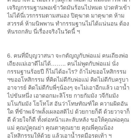
เจริญกรรมฐานพอเข้าวัดมันร้อนไปหมด ปวดหัวเข้า
ไม่ได้นี่เวรกรรมตามสนอง ปิตุฆาต มาตุฆาต ห้าม
สวรรค์ ห้ามนิพพาน ทำกรรมฐานไม่ได้แน่นอน ต้อง
หันรถกลับ นี่เรื่องจริงในวัดนี้ ฯ
6. คนที่มีบุญวาสนา จะกตัญญูกับพ่อแม่ คนเถียงพ่อ
เถียงแม่เอาดีไม่ได้…….. คนไม่พูดกับพ่อแม่ นั่ง
กรรมฐานร้อยปี ก็ไม่ได้อะไร? ถ้าไม่ขออโหสิกรรม
ฯขออโหสิกรรม ที่คิดไม่ดีกับพ่อแม่ คิดไม่ดีกับครูบา
อาจารย์ คิดไม่ดีกับพี่ๆน้องๆ จะไม่เอาอีกแล้ว เอาน้ำ
ไปขันหนึ่ง เอาดอกมะลิโรย กายกัมมัง วจีกัมมัง
มโนกัมมัง โยโทโส อันว่าโทษทัณฑ์ใด ความผิดอัน
ใด ที่ข้าพเจ้าพลั้งเผลอสติไป ด้วยกายก็ดี ด้วยวาจาก็
ดี ด้วยใจก็ดี ทั้งต่อหน้าและลับหลัง ขอให้คุณพ่อคุณ
แม่ คุณปู่คุณย่า คุณตาคุณยาย คุณพี่คุณน้อง
อโหสิกรรมให้ด้วย แล้วเอาน้ำรดมือรดเท้า ฯ