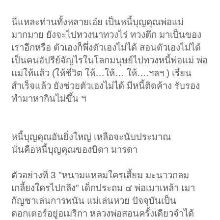
นี่แหละท่านทั้งหลายเอ๋ย เป็นหนี้บุญคุณพ่อแม่
มากมาย ยังจะไปทวงนาทวงไร่ ทวงตึก มาเป็นของ
เราอีกหรือ ตัวเองก็พึ่งตัวเองไม่ได้ สอนตัวเองไม่ได้
เป็นคนอัปรีย์จัญไรในโลกมนุษย์ไปทวงหนี้พ่อแม่ พ่อ
แม่ให้แล้ว (ให้ชีวิต ให้…ให้… ให้….ฯลฯ ) เรียน
สำเร็จแล้ว ยังช่วยตัวเองไม่ได้ มีหนี้ติดค้าง รับรอง
ทำมาหากินไม่ขึ้น ฯ
หนี้บุญคุณอันยิ่งใหญ่ เหลือจะนับประมาณ
นั่นคือหนี้บุญคุณของบิดา มารดา
ตัวอย่างที่ 3 "หนามแหลมใครเสี้ยม มะนาวกลม
เกลี้ยงใครไปกลึง" เด็กประถม ๔ พ่อเมาเหล้า เมา
กัญชาเล่นการพนัน แม่เล่นหวย ปัจจุบันเป็น
ดอกเตอร์อยู่อเมริกา หลวงพ่อสอนครั้งเดียวจำได้