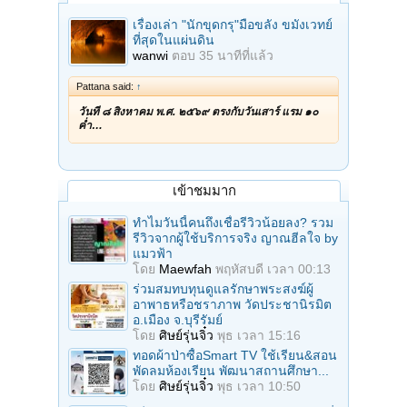
เรื่องเล่า "นักขุดกรุ"มือขลัง ขมังเวทย์
ที่สุดในแผ่นดิน
wanwi
ตอบ
35 นาทีที่แล้ว
Pattana said:
↑
วันที่ ๘ สิงหาคม พ.ศ. ๒๕๖๙ ตรงกับวันเสาร์ แรม ๑๐
ค่ำ…
เข้าชมมาก
ทำไมวันนี้คนถึงเชื่อรีวิวน้อยลง? รวม
รีวิวจากผู้ใช้บริการจริง ญาณฮีลใจ by
แมวฟ้า
โดย
Maewfah
พฤหัสบดี เวลา 00:13
ร่วมสมทบทุนดูแลรักษาพระสงฆ์ผู้
อาพาธหรือชราภาพ วัดประชานิรมิต
อ.เมือง จ.บุรีรัมย์
โดย
ศิษย์รุ่นจิ๋ว
พุธ เวลา 15:16
ทอดผ้าป่าซื้อSmart TV ใช้เรียน&สอน
พัดลมห้องเรียน พัฒนาสถานศึกษา...
โดย
ศิษย์รุ่นจิ๋ว
พุธ เวลา 10:50