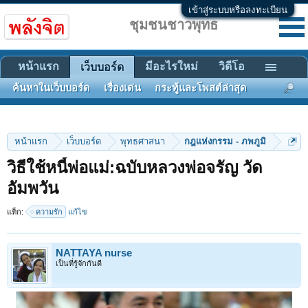
เข้าสู่ระบบหรือลงทะเบียน
ชุมชนชาวพุทธ
หน้าแรก
มีอะไรใหม่
วิดีโอ
เว็บบอร์ด
ค้นหาในเว็บบอร์ด
เรื่องเด่น
กระทู้และโพสต์ล่าสุด
หน้าแรก
เว็บบอร์ด
พุทธศาสนา
กฎแห่งกรรม - ภพภูมิ
วิธีใช้หนี้พ่อแม่:ฉบับหลวงพ่อจรัญ วัด
อัมพวัน
แท็ก:
ความรัก
แก้ไข
NATTAYA nurse
เป็นที่รู้จักกันดี