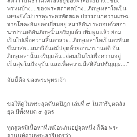
สติว่า เป็นธรรมเครื่องอยู่ของพระอริยบ้าง...ของ
พรหมบ้าง....ของพระตถาคตบ้าง...ภิกษุเหล่าใดเป็น
เสขะยังไม่บรรลุพระอรหัตตผล ปรารถนาความเกษม
จากโยคะอันยอดเยี่ยมอยู่ สมาธิอันประกอบด้วยอา
นาปานสติอันภิกษุนั้นเจริญแล้ว เพิ่มพูนแล้ว ย่อม
เป็นไปเพื่อความสิ้นอาสวะ...ภิกษุเหล่าใดเป็นอรหันต
ขีณาสพ...สมาธิอันสมัปยุตด้วยอานาปานสติ อัน
ภิกษุเหล่านั้นเจริญแล้ว...ย่อมเป็นไปเพื่อความอยู่
เป็นสุขในปัจจุบัน และเพื่อความมีสติสัมปชัญญะ....”
อันนี้คือ ของพระพุทธเจ้า
ขอให้ดูในพระสุตตันตปิฎก เล่มที่ ๙ ในสารีปุตตสัง
ยุต มีทั้งหมด ๙ สูตร
ทุกสูตรมีเนื้อหาที่เหมือนกันอยู่จุดหนึ่ง ก็คือ พระ
อานนท์ถามพระสารีบุตรว่า