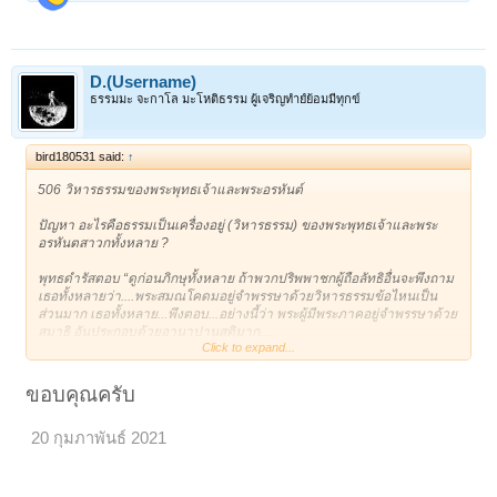
D.(Username)
ธรรมมะ จะกาโล มะโหติธรรม ผู้เจริญทำยํย้อมมีทุกข์
bird180531 said:
↑
506 วิหารธรรมของพระพุทธเจ้าและพระอรหันต์
ปัญหา อะไรคือธรรมเป็นเครื่องอยู่ (วิหารธรรม) ของพระพุทธเจ้าและพระ
อรหันตสาวกทั้งหลาย ?
พุทธดำรัสตอบ “ดูก่อนภิกษุทั้งหลาย ถ้าพวกปริพพาชกผู้ถือลัทธิอื่นจะพึงถาม
เธอทั้งหลายว่า....พระสมณโคดมอยู่จำพรรษาด้วยวิหารธรรมข้อไหนเป็น
ส่วนมาก เธอทั้งหลาย...พึงตอบ...อย่างนี้ว่า พระผู้มีพระภาคอยู่จำพรรษาด้วย
สมาธิ อันประกอบด้วยอานาปานสติมาก....
Click to expand...
“ดูก่อนภิกษุทั้งหลาย ก็ภิกษุเมื่อจะกล่าวถึงสิ่งใดโดยชอบ...พึงกล่าวถึงสมาธิ
อันประกอบด้วยอานาปานสติว่า เป็นธรรมเครื่องอยู่ของพระอริยบ้าง...ของ
พรหมบ้าง....ของพระตถาคตบ้าง...ภิกษุเหล่าใดเป็นเสขะยังไม่บรรลุพระอร
ขอบคุณครับ
หัตตผล ปรารถนาความเกษมจากโยคะอันยอดเยี่ยมอยู่ สมาธิอันประกอบ
ด้วยอานาปานสติอันภิกษุนั้นเจริญแล้ว เพิ่มพูนแล้ว ย่อมเป็นไปเพื่อความสิ้น
20 กุมภาพันธ์ 2021
อาสวะ...ภิกษุเหล่าใดเป็นอรหันตขีณาสพ...สมาธิอันสมัปยุตด้วยอานาปาน
สติ อันภิกษุเหล่านั้นเจริญแล้ว...ย่อมเป็นไปเพื่อความอยู่เป็นสุขในปัจจุบัน
และเพื่อความมีสติสัมปชัญญะ....”