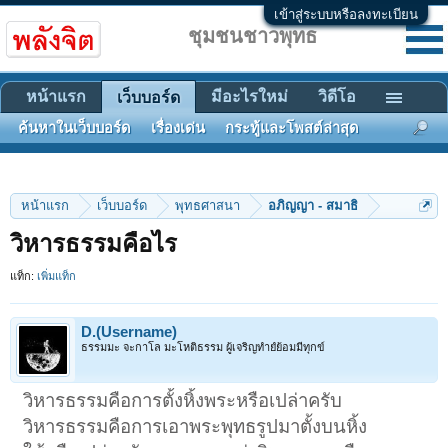
เข้าสู่ระบบหรือลงทะเบียน
ชุมชนชาวพุทธ
หน้าแรก
มีอะไรใหม่
วิดีโอ
เว็บบอร์ด
ค้นหาในเว็บบอร์ด
เรื่องเด่น
กระทู้และโพสต์ล่าสุด
หน้าแรก
เว็บบอร์ด
พุทธศาสนา
อภิญญา - สมาธิ
วิหารธรรมคือไร
แท็ก:
เพิ่มแท็ก
D.(Username)
ธรรมมะ จะกาโล มะโหติธรรม ผู้เจริญทำยํย้อมมีทุกข์
วิหารธรรมคือการตั้งหิ้งพระหรือเปล่าครับ
วิหารธรรมคือการเอาพระพุทธรูปมาตั้งบนหิ้ง