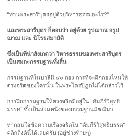
"ท่านพระสารีบุตรอยู่ด้วยวิหารธรรมอะไร?"
และพระสารีบุตร ก็ตอบว่า อยู่ด้วย รูปฌาณ อรูป
ฌาณ และ นิโรธสมาบัติ
ซึ่งเป็นที่น่าสังเกตว่า วิหารธรรมของพระสารีบุตร
เป็นสมถะกรรมฐานทั้งสิ้น
กรรมฐานที่ในบาลีมี ๔๐ กอง การที่จะฝึกกองไหนให้
ตรงจริตของใครนั้น ในพระไตรปิฎกไม่ได้กล่าวไว้
การฝึกกรรมฐานให้ตรงจริตมีอยู่ใน "คัมภีร์วิสุทธิ
มรรค" ซึ่งเป็นส่วนหนึ่งของกรรมฐานมัชฌิมา
หากสนใจข้อความเรื่องจริตใน "คัมภีร์วิสุทธิมรรค"
คลิกลิงค์นี้ได้เลยครับ (อยู่ช่วงท้ายๆ)