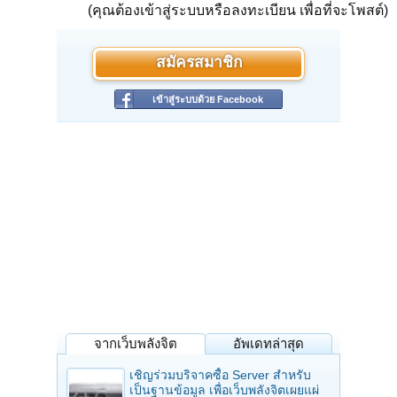
(คุณต้องเข้าสู่ระบบหรือลงทะเบียน เพื่อที่จะโพสต์)
อันนี้คือ ของพระพุทธเจ้า
ขอให้ดูในพระสุตตันตปิฎก เล่มที่ ๙ ในสารีปุตตสังยุต มีทั้งหมด ๙ สูตร
สมัครสมาชิก
ทุกสูตรมีเนื้อหาที่เหมือนกันอยู่จุดหนึ่ง ก็คือ พระอานนท์ถามพระสารีบุตรว่า
เข้าสู่ระบบด้วย Facebook
"ท่านพระสารีบุตรอยู่ด้วยวิหารธรรมอะไร?"
และพระสารีบุตร ก็ตอบว่า อยู่ด้วย รูปฌาณ อรูปฌาณ และ นิโรธสมาบัติ
ซึ่งเป็นที่น่าสังเกตว่า วิหารธรรมของพระสารีบุตร เป็นสมถะกรรมฐานทั้งสิ้น
กรรมฐานที่ในบาลีมี ๔๐ กอง การที่จะฝึกกองไหนให้ตรงจริตของใครนั้น ใน
พระไตรปิฎกไม่ได้กล่าวไว้
การฝึกกรรมฐานให้ตรงจริตมีอยู่ใน "คัมภีร์วิสุทธิมรรค" ซึ่งเป็นส่วนหนึ่งของ
กรรมฐานมัชฌิมา
หากสนใจข้อความเรื่องจริตใน "คัมภีร์วิสุทธิมรรค" คลิกลิงค์นี้ได้เลยครับ
(อยู่ช่วงท้ายๆ)
http://www.larnbuddhism.com/visut/2.2.html
จากเว็บพลังจิต
อัพเดทล่าสุด
หวังว่า คำตอบของผมจะถูกใจหมวยนีย์ ไม่มากก็น้อย
เปิดดูไฟล์ 5572656
เปิดดูไฟล์ 5572657
เปิดดูไฟล์ 5572658
เปิดดูไฟล์
เชิญร่วมบริจาคซื้อ Server สำหรับ
5572659
เป็นฐานข้อมูล เพื่อเว็บพลังจิตเผยแผ่