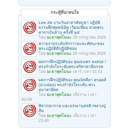
กระทู้ที่น่าสนใจ
Live สด งานวันอาสาฬหบูชา ปฏิบัติ
ธรรมฝึกพุทธนิมิต เวียนเทียน สวดพระ
คาถาเงินล้าน ครั้งที่ ๖๔
โดย
ยะธาพุทโมนะ
29 กรกฎาคม 2026
ความงามระดับจักรวาลและทัศนะของ
พระปฏิบัติดีปฏิบัติชอบ
โดย
ยะธาพุทโมนะ
26 กรกฎาคม 2026
ผลการฝึกปฎิบัติของ คุณธนพร หงสกุล /
ทรงกำลังใจระดับพระสกิทาคามีมรรค
โดย
ยะธาพุทโมนะ
เสาร์ เวลา 01:01
ผลการฝึกปฎิบัติของ คุณนัทลียา ดรอดส์
(ม่วงอ่อน) ทรงกำลังใจระดับ พระ
อนาคามีผล
โดย
ยะธาพุทโมนะ
เมื่อวาน เวลา
00:09
พิจารณากาย และมรณานุสสติ /หลวงปู่
สิม
โดย
ยะธาพุทโมนะ
เมื่อวาน เวลา
23:40