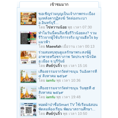
เข้าชมมาก
ขอเชิญร่วมบุญเป็นเจ้าภาพกระเบื้อง
มุงหลังคากุฏิสงฆ์ วัดล่องกะเบา
อ.อินทร์บุรี...
โดย
ไข่หวานน้อย
พุธ เวลา 07:30
ทำไมวันนี้คนถึงเชื่อรีวิวน้อยลง? รวม
รีวิวจากผู้ใช้บริการจริง ญาณฮีลใจ by
แมวฟ้า
โดย
Maewfah
เมื่อวาน เวลา 00:13
ร่วมสมทบทุนดูแลรักษาพระสงฆ์ผู้
อาพาธหรือชราภาพ วัดประชานิรมิต
อ.เมือง จ.บุรีรัมย์
โดย
ศิษย์รุ่นจิ๋ว
พุธ เวลา 15:16
เสียงธรรมจากวัดท่าขนุน วันอังคารที่
๔ สิงหาคม ๒๕๖๙
โดย
iamfu
พุธ เวลา 10:36
เสียงธรรมจากวัดท่าขนุน วันพุธที่ ๕
สิงหาคม ๒๕๖๙
โดย
iamfu
พุธ เวลา 19:48
ทอดผ้าป่าซื้อSmart TV ใช้เรียน&สอน
พัดลมห้องเรียน พัฒนาสถานศึกษา...
โดย
ศิษย์รุ่นจิ๋ว
พุธ เวลา 10:50