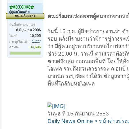
✿ⓈⓘⓉⓐ✿
ผู้ดูแลเว็บบอร์ด
ตร.ฝรั่งเศสเร่งอพยพผู้คนออกจากหอ
ผู้ดูแลเว็บบอร์ด
วันที่สมัครสมาชิก:
6 มิถุนายน 2006
วันนี้ 15 ก.ย. ผู้สื่อข่าวรายงานว่
โพสต์:
10,205
รอบ หลังมีรายงานว่ามีการขู่วางระ
กระทู้เรื่องเด่น:
1,227
ว่า มีผู้คนอยู่รอบบริเวณหอไอเฟลกว
ค่าพลัง:
+34,696
ช่วง 21.00 น. วานนี้ ตามเวลาท้องถิ
ชาวฝรั่งเศส ออกนอกพื้นที่ โดยให้ท
ไอเฟล รวมถึงสวนสาธารณะฌอมป์ เดอ 
มากนัก ระบุเพียงว่าได้รับข้อมูลจากผ
พื้นที่ใกล้กับหอไอเฟล
วันพุธ ที่ 15 กันยายน 2553
Daily News Online > หน้าต่างประเทศ