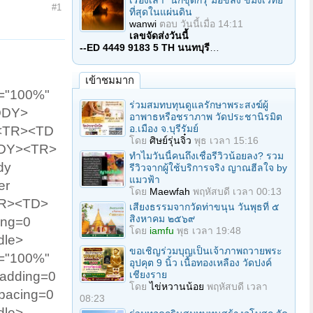
เรื่องเล่า "นักขุดกรุ"มือขลัง ขมังเวทย์
#1
ที่สุดในแผ่นดิน
wanwi
ตอบ
วันนี้เมื่อ 14:11
เลขจัดส่งวันนี้
--ED 4449 9183 5 TH นนทบุรี
…
เข้าชมมาก
h="100%"
ร่วมสมทบทุนดูแลรักษาพระสงฆ์ผู้
ODY>
อาพาธหรือชราภาพ วัดประชานิรมิต
อ.เมือง จ.บุรีรัมย์
><TR><TD
โดย
ศิษย์รุ่นจิ๋ว
พุธ เวลา 15:16
BODY><TR>
ทำไมวันนี้คนถึงเชื่อรีวิวน้อยลง? รวม
dy
รีวิวจากผู้ใช้บริการจริง ญาณฮีลใจ by
แมวฟ้า
er
โดย
Maewfah
พฤหัสบดี เวลา 00:13
TR><TD>
เสียงธรรมจากวัดท่าขนุน วันพุธที่ ๕
สิงหาคม ๒๕๖๙
ing=0
โดย
iamfu
พุธ เวลา 19:48
dle>
ขอเชิญร่วมบุญเป็นเจ้าภาพถวายพระ
h="100%"
อุปคุต 9 นิ้ว เนื้อทองเหลือง วัดปงค์
Padding=0
เชียงราย
โดย
ไข่หวานน้อย
พฤหัสบดี เวลา
pacing=0
08:23
dle>