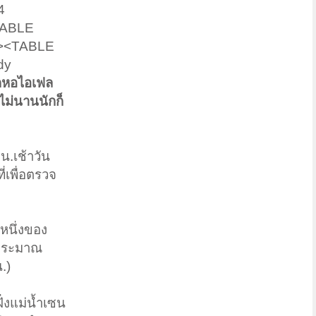
4
TABLE
e><TABLE
dy
กหอไอเฟล
ไม่นานนักก็
น.เช้าวัน
ี่เพื่อตรวจ
งหนึ่งของ
รประมาณ
.)
ั่งแม่น้ำเซน