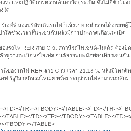
ของหอและปฏิบัติการตรวจค้นหาวัตถุระเบิด ซึ่งไม่กี่ชั่วโม
่างใด
์เอทีพี สองบริษัทเดินรถไฟก็แจ้งว่าทางตำรวจได้อพยพผู
ารีสช่วงเวลาสั้นๆเช่นกันหลังมีการประกาศเตือนระเบิด
ของรถไฟ RER สาย C ณ สถานีรถไฟเซนต์-ไมเคิล ต้องปิด
กมีคำขู่วางระเบิดหอไอเฟล จนต้องอพยพนักท่องเที่ยวเช่นกัน
ของรถไฟ RER สาย C ณ เวลา 21.18 น. หลังมีโทรศัพท์
ซีเอฟ รัฐวิสาหกิจรถไฟเผย พร้อมระบุว่ารถไฟสามารถกลับม
></TD></TR></TBODY></TABLE></TD></TR></T
></TABLE></TD></TR></TBODY></TABLE></TD><
></TBODY></TABLE>