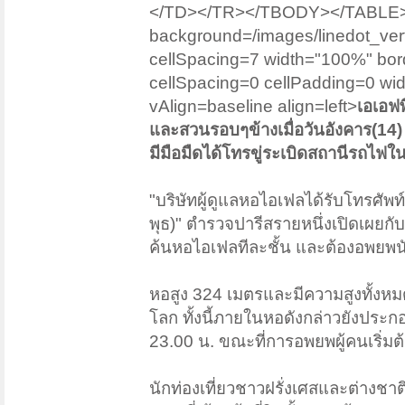
</TD></TR></TBODY></TABLE>
background=/images/linedot_vert
cellSpacing=7 width="100%" b
cellSpacing=0 cellPadding=0 
vAlign=baseline align=left>
เอเอฟ
และสวนรอบๆข้างเมื่อวันอังคาร(14) 
มีมือมืดได้โทรขู่ระเบิดสถานีรถไฟ
"บริษัทผู้ดูแลหอไอเฟลได้รับโทรศัพ
พุธ)" ตำรวจปารีสรายหนึ่งเปิดเผยกับเ
ค้นหอไอเฟลทีละชั้น และต้องอพยพนั
หอสูง 324 เมตรและมีความสูงทั้งหมด 3 
โลก ทั้งนี้ภายในหอดังกล่าวยังประ
23.00 น. ขณะที่การอพยพผู้คนเริ่ม
นักท่องเที่ยวชาวฝรั่งเศสและต่างชา