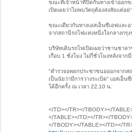
ขณะที่เจ้าหน้าที่ปิดกั้นทางเข้าออก
เปิดเผยว่าไม่พบวัตถุต้องสงสัยแต่อย
ขณะเดียวกันทางเอสเอ็นซีเอฟและอาร
จากสถานีรถไฟแห่งหนึ่งใจกลางกรุงป
บริษัทเดินรถไฟเปิดเผยว่าชานชาลา
เกือบ 1 ชั่งโมง ไม่กี่ชั่วโมงหลังจา
"ตำรวจอพยกประชาชนอออกจากสถานี
เป็นนัยว่ามีการวางระเบิด" เอสเอ็น
ได้อีกครั้ง ณ เวลา 22.10 น.
</TD></TR></TBODY></TABLE
</TABLE></TD></TR></TBODY
</TBODY></TABLE></TD></TR