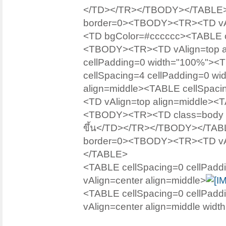
</TD></TR></TBODY></TABLE><
border=0><TBODY><TR><TD vAlig
<TD bgColor=#cccccc><TABLE ce
<TBODY><TR><TD vAlign=top ali
cellPadding=0 width="100%"><
cellSpacing=4 cellPadding=0 
align=middle><TABLE cellSpac
<TD vAlign=top align=middle><
<TBODY><TR><TD class=body vAli
ขึ้น</TD></TR></TBODY></TABL
border=0><TBODY><TR><TD vAli
</TABLE>
<TABLE cellSpacing=0 cellPa
vAlign=center align=middle>
<TABLE cellSpacing=0 cellPa
vAlign=center align=middle widt