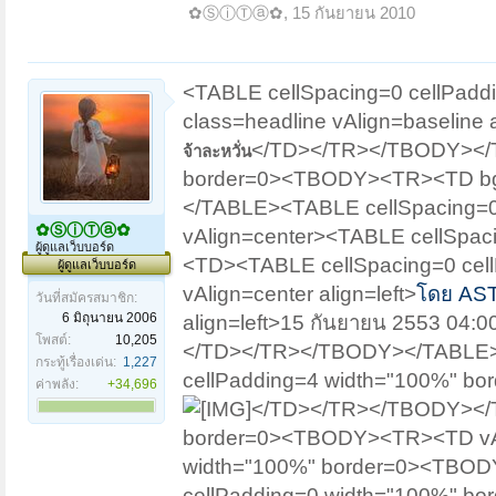
✿ⓈⓘⓉⓐ✿
,
15 กันยายน 2010
<TABLE cellSpacing=0 cellPa
class=headline vAlign=baseline a
</TD></TR></TBODY></T
จ้าละหวั่น
border=0><TBODY><TR><TD bgC
</TABLE><TABLE cellSpacing=
✿ⓈⓘⓉⓐ✿
vAlign=center><TABLE cellSpa
ผู้ดูแลเว็บบอร์ด
<TD><TABLE cellSpacing=0 ce
ผู้ดูแลเว็บบอร์ด
vAlign=center align=left>
โดย AST
วันที่สมัครสมาชิก:
6 มิถุนายน 2006
align=left>15 กันยายน 2553 
โพสต์:
10,205
</TD></TR></TBODY></TABLE>
กระทู้เรื่องเด่น:
1,227
cellPadding=4 width="100%" b
ค่าพลัง:
+34,696
</TD></TR></TBODY></T
border=0><TBODY><TR><TD vAli
width="100%" border=0><TBODY
cellPadding=0 width="100%" b