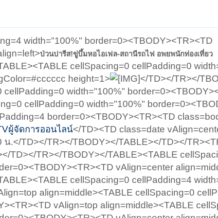
dding=4 width="100%" border=0><TBODY><TR><TD
lign=left>
ป่วนปารีส!ขู่บึ้มหอไอเฟล-สถานีรถไฟ อพยพนักท่องเที่ยว
ABLE><TABLE cellSpacing=0 cellPadding=0 widt
olor=#cccccc height=1>
</TD></TR></TB
0 cellPadding=0 width="100%" border=0><TBODY
cing=0 cellPadding=0 width="100%" border=0><T
llPadding=4 border=0><TBODY><TR><TD class=bo
Vผู้จัดการออนไลน์
</TD><TD class=date vAlign=cent
04:00 น.</TD></TR></TBODY></TABLE></TD></TR><
</TD></TR></TBODY></TABLE><TABLE cellSpac
order=0><TBODY><TR><TD vAlign=center align=mid
ABLE><TABLE cellSpacing=0 cellPadding=4 widt
gn=top align=middle><TABLE cellSpacing=0 cell
><TR><TD vAlign=top align=middle><TABLE cellS
order=0><TBODY><TR><TD vAlign=center align=mid