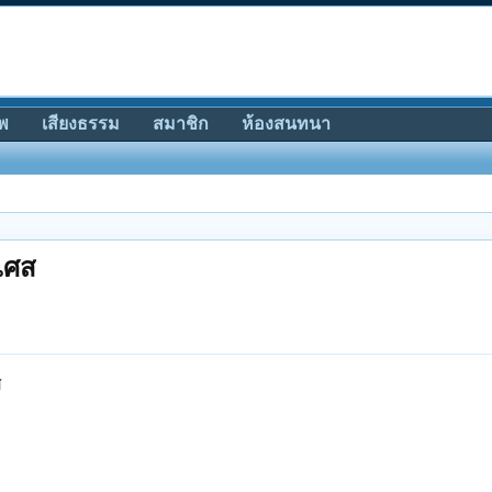
พ
เสียงธรรม
สมาชิก
ห้องสนทนา
งเศส
ส