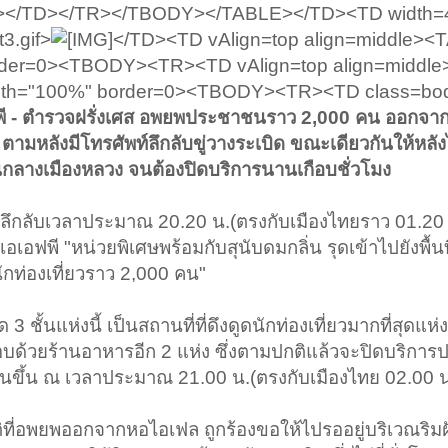
</TD></TR></TBODY></TABLE></TD><TD width=
3.gif>
</TD><TD vAlign=top align=middle><
order=0><TBODY><TR><TD vAlign=top align=middl
width="100%" border=0><TBODY><TR><TD class=bo
พี - ตำรวจฝรั่งเศส อพยพประชาชนราว 2,000 คน ออกจา
ตามหลังมีโทรศัพท์ลึกลับขู่วางระเบิด ขณะเดียวกันให้หลัง
ในกลางเมืองหลวง จนต้องปิดบริการนานเกือบชั่วโมง
ท์ลึกลับเวลาประมาณ 20.20 น.(ตรงกับเมืองไทยราว 01.20 
อเอฟพี "หน่วยพิเศษพร้อมกับสุนับดมกลิ่น รุดเข้าไปยังพื้นท
กท่องเที่ยวราว 2,000 คน"
ชั้นแห่งนี้ เป็นสถานที่ที่ดึงดูดนักท่องเที่ยวมากที่สุดแห่
กอบด้วยร้านอาหารอีก 2 แห่ง ซึ่งตามปกติแล้วจะปิดบริกา
ต้นขึ้น ณ เวลาประมาณ 21.00 น.(ตรงกับเมืองไทย 02.00 น
ติที่อพยพออกจากหอไอเฟล ถูกร้องขอให้ไปรออยู่บริเวณริมฝ