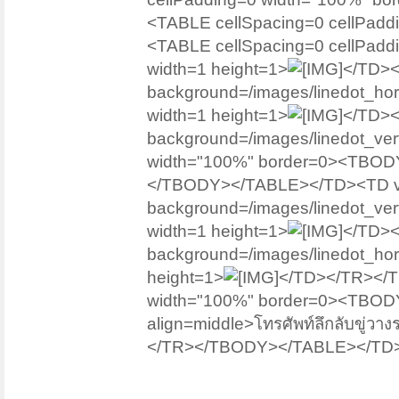
<TABLE cellSpacing=0 cellPad
<TABLE cellSpacing=0 cellPadd
width=1 height=1>
</TD><
background=/images/linedot_hori
width=1 height=1>
</TD><
background=/images/linedot_vert
width="100%" border=0><TBODY
</TBODY></TABLE></TD><TD vAl
background=/images/linedot_vert
width=1 height=1>
</TD><
background=/images/linedot_hori
height=1>
</TD></TR></T
width="100%" border=0><TBODY
align=middle>โทรศัพท์ลึกลับขู่วา
</TR></TBODY></TABLE></TD