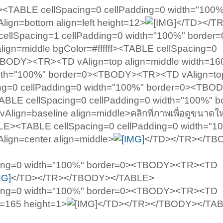
TABLE cellSpacing=0 cellPadding=0 width="100%
n=bottom align=left height=12>
</TD></T
llSpacing=1 cellPadding=0 width="100%" border=
gn=middle bgColor=#ffffff><TABLE cellSpacing=0
TBODY><TR><TD vAlign=top align=middle width=1
width="100%" border=0><TBODY><TR><TD vAlign=to
ing=0 cellPadding=0 width="100%" border=0><TB
TABLE cellSpacing=0 cellPadding=0 width="100%" b
gn=baseline align=middle>คลิกที่ภาพเพื่อดูขนาดใ
E><TABLE cellSpacing=0 cellPadding=0 width="1
gn=center align=middle>
</TD></TR></TB
dding=0 width="100%" border=0><TBODY><TR><TD
</TD></TR></TBODY></TABLE>
dding=0 width="100%" border=0><TBODY><TR><TD
h=165 height=1>
</TD></TR></TBODY></TA