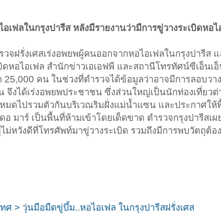
ไอเฟลในกรุงปารีส หลังมีรายงานว่ามีการขู่วางระเบิดหอ
า ตำรวจฝรั่งเศสเร่งอพยพผู้คนออกจากหอไอเฟลในกรุงปารีส แล
เบิดหอไอเฟล สำนักข่าวเอเอฟพี และสถานีโทรทัศน์ซีเอ็นเอ
่า 25,000 คน ในช่วงที่ตำรวจได้ข้อมูลว่าอาจมีการลอบวา
่น จึงได้เร่งอพยพประชาชน ซึ่งส่วนใหญ่เป็นนักท่องเที่ยวต
ั้งหมดไปรวมตัวกันบริเวณริมฝั่งแม่น้ำแซน และประกาศให้พ
มาร์ เป็นพื้นที่ห้ามเข้าโดยเด็ดขาด ตำรวจกรุงปารีสเผย
ู้ไม่หวังดีที่โทรศัพท์มาขู่วางระเบิด รวมถึงมีการพบวัตถุต้
 > วุ่นมือมืดขู่บึ้ม..หอไอเฟล ในกรุงปารีสฝรั่งเศส