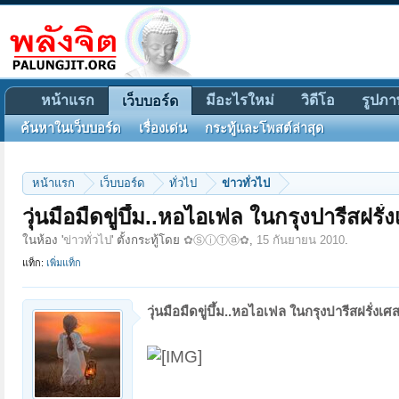
หน้าแรก
มีอะไรใหม่
วิดีโอ
รูปภา
เว็บบอร์ด
ค้นหาในเว็บบอร์ด
เรื่องเด่น
กระทู้และโพสต์ล่าสุด
หน้าแรก
เว็บบอร์ด
ทั่วไป
ข่าวทั่วไป
วุ่นมือมืดขู่บึ้ม..หอไอเฟล ในกรุงปารีสฝรั่
ในห้อง '
ข่าวทั่วไป
' ตั้งกระทู้โดย
✿ⓈⓘⓉⓐ✿
,
15 กันยายน 2010
.
แท็ก:
เพิ่มแท็ก
วุ่นมือมืดขู่บึ้ม..หอไอเฟล ในกรุงปารีสฝรั่งเศ