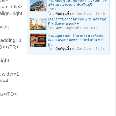
ร่วมทอดกฐินสมทบทุนสร้างอุโบสถ วัด
สุพีรอนวนาราม จ.ปราจีนบุรี
n=middle>
15พย.69
ign=right
โดย
ศิษย์รุ่นจิ๋ว
พฤหัสบดี เวลา 17:45
เสียงธรรมจากวัดท่าขนุน วันพฤหัสบดี
ที่ ๖ สิงหาคม ๒๕๖๙
left
โดย
iamfu
พฤหัสบดี เวลา 18:06
ร่วมบุญถวายค่ารักษาและยา เพื่อสง
Padding=0
เคราะพระสงฆ์อาพาธ วัดต้นปัน จ.ลํา
พูน
D></TR>
โดย
ศิษย์รุ่นจิ๋ว
พฤหัสบดี เวลา 14:14
ight
t width=1
ng=4
่วน</TD>