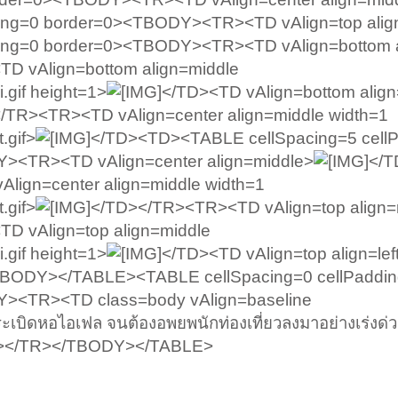
ding=0 border=0><TBODY><TR><TD vAlign=top alig
ing=0 border=0><TBODY><TR><TD vAlign=bottom al
TD vAlign=bottom align=middle
.gif height=1>
</TD><TD vAlign=bottom align=
/TR><TR><TD vAlign=center align=middle width=1
.gif>
</TD><TD><TABLE cellSpacing=5 cell
><TR><TD vAlign=center align=middle>
</T
ign=center align=middle width=1
.gif>
</TD></TR><TR><TD vAlign=top align=r
TD vAlign=top align=middle
.gif height=1>
</TD><TD vAlign=top align=lef
BODY></TABLE><TABLE cellSpacing=0 cellPaddi
><TR><TD class=body vAlign=baseline
งระเบิดหอไอเฟล จนต้องอพยพนักท่องเที่ยวลงมาอย่างเร่งด
></TR></TBODY></TABLE>