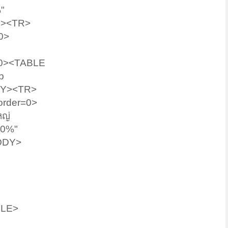
"
R><TR>
0>
60><TABLE
p
ODY><TR>
order=0>
หญ่
00%"
ODY>
BLE>