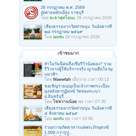
26 กรกฏาคม พ.ศ. 2569
@ศาลหลักเมือง ราชบุรี
โดย
ยะธาพุทโมนะ
26 กรกฎาคม 2026
เสียงธรรมจากวัดท่าขนุน วันอังคารที่
๒๘ กรกฎาคม ๒๕๖๙
โดย
iamfu
28 กรกฎาคม 2026
เข้าชมมาก
ทำไมวันนี้คนถึงเชื่อรีวิวน้อยลง? รวม
รีวิวจากผู้ใช้บริการจริง ญาณฮีลใจ by
แมวฟ้า
โดย
Maewfah
เมื่อวาน เวลา 00:13
ขอเชิญร่วมบุญเป็นเจ้าภาพกระเบื้อง
มุงหลังคากุฏิสงฆ์ วัดล่องกะเบา
อ.อินทร์บุรี...
โดย
ไข่หวานน้อย
พุธ เวลา 07:30
เสียงธรรมจากวัดท่าขนุน วันอังคารที่
๔ สิงหาคม ๒๕๖๙
โดย
iamfu
พุธ เวลา 10:36
ร่วมถวายภัตตาหารแด่พระภิกษุสงฆ์
1,000 กว่ารูป...