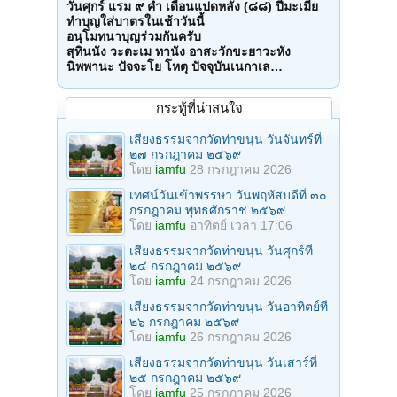
วันศุกร์ แรม ๙ ค่ำ เดือนแปดหลัง (๘๘) ปีมะเมีย
ทำบุญใส่บาตรในเช้าวันนี้
อนุโมทนาบุญร่วมกันครับ
สุทินนัง วะตะเม ทานัง อาสะวักขะยาวะหัง
นิพพานะ ปัจจะโย โหตุ ปัจจุบันเนกาเล…
กระทู้ที่น่าสนใจ
เสียงธรรมจากวัดท่าขนุน วันจันทร์ที่
๒๗ กรกฎาคม ๒๕๖๙
โดย
iamfu
28 กรกฎาคม 2026
เทศน์วันเข้าพรรษา วันพฤหัสบดีที่ ๓๐
กรกฎาคม พุทธศักราช ๒๕๖๙
โดย
iamfu
อาทิตย์ เวลา 17:06
เสียงธรรมจากวัดท่าขนุน วันศุกร์ที่
๒๔ กรกฎาคม ๒๕๖๙
โดย
iamfu
24 กรกฎาคม 2026
เสียงธรรมจากวัดท่าขนุน วันอาทิตย์ที่
๒๖ กรกฎาคม ๒๕๖๙
โดย
iamfu
26 กรกฎาคม 2026
เสียงธรรมจากวัดท่าขนุน วันเสาร์ที่
๒๕ กรกฎาคม ๒๕๖๙
โดย
iamfu
25 กรกฎาคม 2026