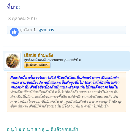
ที่มา
::
3 ตุลาคม 2010
ถูกใจ x
1
ดูรายการ
เฮียปอ ตำมะลัง
ทุกสิ่งจบสิ้นลงด้วยความตาย วุ่นวายทำไม
ผู้สนับสนุนพิเศษ
ศีลแปดนั้น ครั้นเรารักษาไม่ได้ ก็ไม่เป็นโทษเป็นภัยอะไรดอก เป็นแต่เศร้า
หมอง สามข้อเบื้องปลายนั่นแหละเป็นศีลสูงขึ้นไป รักษาไม่ได้มันก็พาเศร้า
หมองเท่านั้น ศีลห้าข้อเบื้องต้นนั่นแหละสำคัญ เว้นให้มันเด็ดขาดเรื่อยไป
ท่านจึงเปรียบไว้เหมือนต้นไม้ ครั้นไปตัดกิ่งก้านสาขาออกแล้วไม่ตาย มัน
ต้องเป็นขึ้นอีก แตกกิ่งก้านสาขาขึ้นอีก แต่ถ้าตัดรากแก้วมันหมดแล้ว มัน
ตาย ไม่มีอะไรจะงอกขึ้นอีกต่อไป เค้ามูลมันคือศีลห้า อาตมาจะพูดให้ฟัง พูด
ซื่อๆ นี่แหละ ศีลนี่มีตัวเดียวเท่านั้น มีใจดวงเดียวเท่านั้น ไม่มีอื่นอีก
อ นุ โ ม ท น า ส า ธุ ... ดีแล้วชอบแล้ว