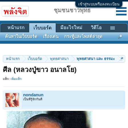
เข้าสู่ระบบหรือลงทะเบียน
ชุมชนชาวพุทธ
หน้าแรก
มีอะไรใหม่
วิดีโอ
เว็บบอร์ด
ค้นหาในเว็บบอร์ด
เรื่องเด่น
กระทู้และโพสต์ล่าสุด
หน้าแรก
เว็บบอร์ด
พุทธศาสนา
พุทธศาสนา และ ธรรมะ
ศีล (หลวงปู่ขาว อนาลโย)
แท็ก:
เพิ่มแท็ก
nondanun
เป็นที่รู้จักกันดี