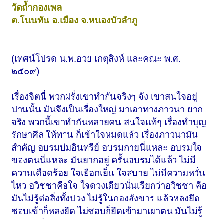
วัดถ้ำกองเพล
ต.โนนทัน อ.เมือง จ.หนองบัวลำภู
(เทศน์โปรด น.พ.อวย เกตุสิงห์ และคณะ พ.ศ.
๒๕๐๙)
เรื่องจิตนี่ พวกฝรั่งเขาทำกันจริงๆ จัง เขาสนใจอยู่
ปานนั้น มันจึงเป็นเรื่องใหญ่ มาเอาทางภาวนา ยาก
จริง พวกนี้เขาทำกันหลายคน สนใจแท้ๆ เรื่องทำบุญ
รักษาศีล ให้ทาน ก็เข้าใจหมดแล้ว เรื่องภาวนามัน
สำคัญ อบรมบ่มอินทรีย์ อบรมกายนี่แหละ อบรมใจ
ของตนนี่แหละ มันยากอยู่ ครั้นอบรมได้แล้ว ไม่มี
ความเดือดร้อย ใจเยือกเย็น ใจสบาย ไม่มีความหวั่น
ไหว อวิชชาคือใจ ใจดวงเดียวนั่นเรียกว่าอวิชชา คือ
มันไม่รู้ต่อสิ่งทั้งปวง ไม่รู้ในกองสังขาร แล้วหลงยึด
ชอบเข้าก็หลงยึด ไม่ชอบก็ยึดเข้ามาเผาตน มันไม่รู้