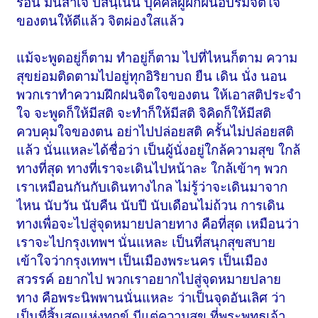
ร้อน มนสาเจ ปสนฺเนน บุคคลผู้ฝึกฝนอบรมจิตใจ
ของตนให้ดีแล้ว จิตผ่องใสแล้ว
แม้จะพูดอยู่ก็ตาม ทำอยู่ก็ตาม ไปที่ไหนก็ตาม ความ
สุขย่อมติดตามไปอยู่ทุกอิริยาบถ ยืน เดิน นั่ง นอน
พวกเราทำความฝึกฝนจิตใจของตน ให้เอาสติประจำ
ใจ จะพูดก็ให้มีสติ จะทำก็ให้มีสติ จิคิดก็ให้มีสติ
ควบคุมใจของตน อย่าไปปล่อยสติ ครั้นไม่ปล่อยสติ
แล้ว นั่นแหละได้ชื่อว่า เป็นผู้นั่งอยู่ใกล้ความสุข ใกล้
ทางที่สุด ทางที่เราจะเดินไปหน้าละ ใกล้เข้าๆ พวก
เราเหมือนกันกับเดินทางไกล ไม่รู้ว่าจะเดินมาจาก
ไหน นับวัน นับคืน นับปี นับเดือนไม่ถ้วน การเดิน
ทางเพื่อจะไปสู่จุดหมายปลายทาง คือที่สุด เหมือนว่า
เราจะไปกรุงเทพฯ นั่นแหละ เป็นที่สนุกสุขสบาย
เข้าใจว่ากรุงเทพฯ เป็นเมืองพระนคร เป็นเมือง
สวรรค์ อยากไป พวกเราอยากไปสู่จุดหมายปลาย
ทาง คือพระนิพพานนั่นแหละ ว่าเป็นจุดอันเลิศ ว่า
เป็นที่สิ้นสุดแห่งทุกข์ มีแต่ความสุข ที่พระพุทธเจ้า