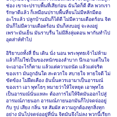
ช่อง เขาจะปราบพื้นที่เสียก่อน ฉันใดก็ดี ศีล พวกเรา
รักษาดีแล้ว ก็เหมือนปราบพื้นที่จนไม่มีหลักมีตอ
อะไรแล้ว ปลูกบ้านมันก็ได้ดี ไม่มีความเดือดร้อน จิต
มันก็ไม่มีความเดือดร้อน มันก็สงบอยู่ จะลงอยู่
เพราะมันเย็น มันราบรื่น ไม่มีสิ่งลุ่มดอน พากันทำไป
อุตส่าห์ทำไป
อิริยาบถทั้งสี่ ยืน เดิน นั่ง นอน พระพุทธเจ้าไม่ห้าม
แล้วก็ไม่ใช่เป็นของหนักของลำบาก นึกเอาแต่ในใจ
จะเอาอะไรก็ตาม แล้วแต่ความถนัด แล้วแต่จริต
ของเรา มันถูกอันใด สะดวกใจ สบายใจ หายใจดี ไม่
ขัดข้อง ไม่ฝืดเคือง อันนั้นควรเอามาเป็นอารมณ์
ของเรา เอา พุทโธๆ หมายว่าให้ใจหยุด เอาพุทโธ
เป็นอารมณ์นั่นแหละ ต้องการไม่ให้จิตมันออกไปสู่
อารมณ์ภายนอก อารมณ์ภายนอกมันก็ไปจดจ่ออยู่
กับ รูป เสียง กลิ่น รส สัมผัส ความถูกต้องทุกสิ่งทุก
อย่าง มันไปจดจ่ออยู่ที่นั่น จิตมันจึงไม่ลง พวกนี้เรียก