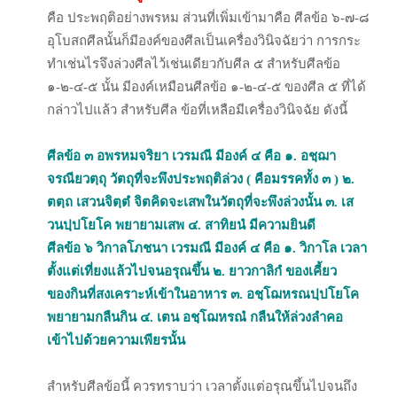
คือ ประพฤติอย่างพรหม ส่วนที่เพิ่มเข้ามาคือ ศีลข้อ ๖-๗-๘
อุโบสถศีลนั้นก็มีองค์ของศีลเป็นเครื่องวินิจฉัยว่า การกระ
ทำเช่นไรจึงล่วงศีลไว้เช่นเดียวกับศีล ๕ สำหรับศีลข้อ
๑-๒-๔-๕ นั้น มีองค์เหมือนศีลข้อ ๑-๒-๔-๕ ของศีล ๕ ที่ได้
กล่าวไปแล้ว สำหรับศีล ข้อที่เหลือมีเครื่องวินิจฉัย ดังนี้
ศีลข้อ ๓ อพรหมจริยา เวรมณี มีองค์ ๔ คือ
๑. อชฺฌา
จรณียวตฺถุ วัตถุที่จะพึงประพฤติล่วง ( คือมรรคทั้ง ๓ )
๒.
ตตฺถ เสวนจิตฺตํ จิตคิดจะเสพในวัตถุที่จะพึงล่วงนั้น
๓. เส
วนปฺปโยโค พยายามเสพ
๔. สาทิยนํ มีความยินดี
ศีลข้อ ๖ วิกาลโภชนา เวรมณี มีองค์ ๔ คือ
๑. วิกาโล เวลา
ตั้งแต่เที่ยงแล้วไปจนอรุณขึ้น
๒. ยาวกาลิกํ ของเคี้ยว
ของกินที่สงเคราะห์เข้าในอาหาร
๓. อชฺโฌหรณปฺปโยโค
พยายามกลืนกิน
๔. เตน อชฺโฌหรณํ กลืนให้ล่วงลำคอ
เข้าไปด้วยความเพียรนั้น
สำหรับศีลข้อนี้ ควรทราบว่า เวลาตั้งแต่อรุณขึ้นไปจนถึง