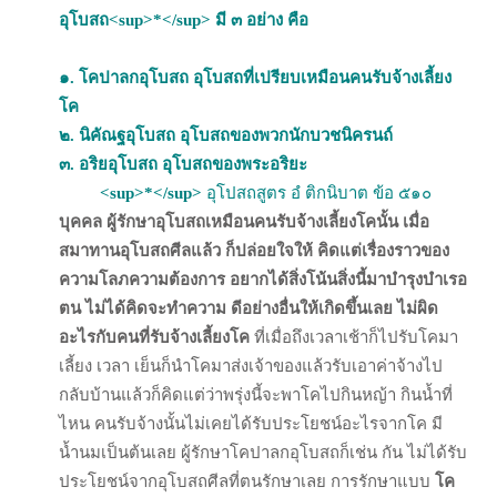
อุโบสถ<sup>*</sup> มี ๓ อย่าง คือ
๑. โคปาลกอุโบสถ อุโบสถที่เปรียบเหมือนคนรับจ้างเลี้ยง
โค
๒. นิคัณฐอุโบสถ อุโบสถของพวกนักบวชนิครนถ์
๓. อริยอุโบสถ อุโบสถของพระอริยะ
<sup>*</sup>
อุโปสถสูตร อํ ติกนิบาต ข้อ ๕๑๐
บุคคล ผู้รักษาอุโบสถเหมือนคนรับจ้างเลี้ยงโคนั้น เมื่อ
สมาทานอุโบสถศีลแล้ว ก็ปล่อยใจให้ คิดแต่เรื่องราวของ
ความโลภความต้องการ อยากได้สิ่งโน้นสิ่งนี้มาบำรุงบำเรอ
ตน ไม่ได้คิดจะทำความ ดีอย่างอื่นให้เกิดขึ้นเลย ไม่ผิด
อะไรกับคนที่รับจ้างเลี้ยงโค
ที่เมื่อถึงเวลาเช้าก็ไปรับโคมา
เลี้ยง เวลา เย็นก็นำโคมาส่งเจ้าของแล้วรับเอาค่าจ้างไป
กลับบ้านแล้วก็คิดแต่ว่าพรุ่งนี้จะพาโคไปกินหญ้า กินน้ำที่
ไหน คนรับจ้างนั้นไม่เคยได้รับประโยชน์อะไรจากโค มี
น้ำนมเป็นต้นเลย ผู้รักษาโคปาลกอุโบสถก็เช่น กัน ไม่ได้รับ
ประโยชน์จากอุโบสถศีลที่ตนรักษาเลย การรักษาแบบ
โค