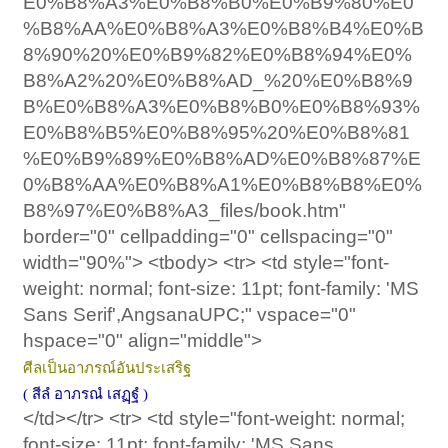
E0%B8%A3%E0%B8%B0%E0%B9%80%E0
%B8%AA%E0%B8%A3%E0%B8%B4%E0%B
8%90%20%E0%B9%82%E0%B8%94%E0%
B8%A2%20%E0%B8%AD_%20%E0%B8%9
B%E0%B8%A3%E0%B8%B0%E0%B8%93%
E0%B8%B5%E0%B8%95%20%E0%B8%81
%E0%B9%89%E0%B8%AD%E0%B8%87%E
0%B8%AA%E0%B8%A1%E0%B8%B8%E0%
B8%97%E0%B8%A3_files/book.htm"
border="0" cellpadding="0" cellspacing="0"
width="90%"> <tbody> <tr> <td style="font-
weight: normal; font-size: 11pt; font-family: 'MS
Sans Serif',AngsanaUPC;" vspace="0"
hspace="0" align="middle">
ศีลเป็นอาภรณ์อันประเสริฐ
( สีลํ อาภรณํ เสฏฺฐํ )
</td></tr> <tr> <td style="font-weight: normal;
font-size: 11pt; font-family: 'MS Sans