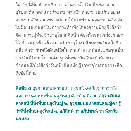
ใน ข้อนี้มีข้อสังเกตคือ บางท่านก่อนไปวัดเพื่อสมาทาน
อุโบสถศีล ก็ตกแต่งร่างกาย ทาหน้า ทาปาก เป็นต้น อย่าง
สวยงามเสียก่อน เพราะคิดว่าได้กระทำก่อนสมาทานศีล จึง
ไม่ผิด แต่เจตนาใน การกระทำเพื่อให้สวยงามมีอยู่จึงถือว่า
ผิด เพราะผู้ที่จะรักษาอุโบสถศีลนั้น ต้องตั้งเจตนาที่จะรักษา
ไว้ ตั้งแต่รุ่งเช้าแล้วว่า จะรักษาอุโบสถศีลตลอดวันหนึ่งคืน
หนึ่ง คำว่า
วันหนึ่งคืนหนึ่งนั้น
ท่านกำหนดนับตั้งแต่อรุณขึ้น
ของวันที่รักษาไปจนถึงอรุณขึ้นของวัน ใหม่ ถ้าน้อยกว่า
กำหนดนี้ก็ไม่ชื่อว่าวันหนึ่งคืนหนึ่ง ผู้รักษาอุโบสถควรระลึก
ถึงข้อนี้ด้วย
ศีลข้อ ๘
อุจฺจาสยนมหาสยนา เวรมณี งดเว้นจากการนั่ง
และการนอนบนที่นอนสูงใหญ่ มีองค์ ๓ คือ
๑. อุจฺจาสยนม
หาสยนํ ที่นั่งที่นอนสูงใหญ่
๒. อุจฺจสยนมหาสยนสญฺญิตา รู้
ว่าที่นั่งที่นอนสูงใหญ่
๓. อภิสีทนํ วา อภิปชฺชนํ วา นั่งหรือ
นอนลง