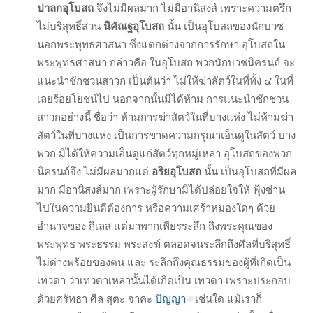
ปาลกอุโบสถ
จึงไม่มีผลมาก ไม่มีอานิสงส์ เพราะความตรึก
ไม่บริสุทธิ์ส่วน
นิคัณฐอุโบสถ
นั้น เป็นอุโบสถของนักบวช
นอกพระพุทธศาสนา ซึ่งแตกต่างจากการรักษา อุโบสถใน
พระพุทธศาสนา กล่าวคือ ในอุโบสถ พวกนักบวชนิครนถ์ จะ
แนะนำชักชวนสาวก เป็นต้นว่า ไม่ให้ฆ่าสัตว์ในที่ทั้ง ๔ ในที่
เลยร้อยโยชน์ไป นอกจากนั้นมิได้ห้าม การแนะนำชักชวน
สาวกอย่างนี้ ชื่อว่า ห้ามการฆ่าสัตว์ในที่บางแห่ง ไม่ห้ามฆ่า
สัตว์ในที่บางแห่ง เป็นการขาดความกรุณาเอ็นดูในสัตว์ บาง
พวก มิได้ให้ความเอ็นดูแก่สัตว์ทุกหมู่เหล่า อุโบสถของพวก
นิครนถ์จึง ไม่มีผลมากแต่
อริยอุโบสถ
นั้น เป็นอุโบสถที่มีผล
มาก มีอานิสงส์มาก เพราะผู้รักษามิได้ปล่อยใจให้ ฟุ้งซ่าน
ไปในความยินดีต้องการ หรือความเศร้าหมองใดๆ ด้วย
อำนาจของ กิเลส แต่มาพากเพียรระลึก ถึงพระคุณของ
พระพุทธ พระธรรม พระสงฆ์ ตลอดจนระลึกถึงศีลที่บริสุทธิ์
ไม่ด่างพร้อยของตน และ ระลึกถึงคุณธรรมของผู้ที่เกิดเป็น
เทวดา ว่าเทวดาเหล่านั้นได้เกิดเป็น เทวดา เพราะประกอบ
ด้วยศรัทธา ศีล สุตะ จาคะ
ปัญญา
เช่นใด แม้เราก็