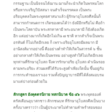
กรรมฐาน เป็นนิจจนได้ฌาน ฌานก็จะนำเกิดในพรหมโลก
หรือหากเจริญวิปัสสนา จนสำเร็จมรรคผล เป็นพระ
อริยบุคคลในพระพุทธศาสนาแล้ว ผู้รักษาอุโบสถศีลนั้นก็
สามารถกำหนดการ เกิดของตนได้ว่า ยังมีอีกหรือไม่ คือถ้า
เป็นพระโสดาบัน พระสกทาคามี พระอนาคามี ก็ยังต้องเกิด
อีก แต่อย่างมากก็เกิดอีกไม่เกิน ๗ ชาติ หากสำเร็จเป็นพระ
อรหันต์ ก็ไม่เกิดอีกเลย ก็ เพราะอริยอุโบสถมีผลมาก มี
อานิสงส์มากอย่างนี้ คืออย่างต่ำทำให้เกิดในสวรรค์ ๖ ชั้น
อย่างกลางทำให้เกิดเป็นพรหม อย่างสูงทำให้ไม่เกิดอีกเลย
ทุกท่านที่รักษาอุโบสถ จึงควรรักษาอริย อุโบสถ ดำเนินรอย
ตามพระอริยะ ส่วนผลที่ได้รับจะสูงต่ำเพียงใดนั้น ขึ้นอยู่กับ
การกระทำของเราเอง รวมทั้งปัญญาบารมีที่ได้สั่งสมอบรม
มาแต่ปางก่อนด้วยใน
สักกสูตร อังคุตตรนิกาย ทสกนิบาต ข้อ ๔๖
พระพุทธองค์
ตรัสเตือนอุบาสกชาว สักกชนบท ที่รักษาอุโบสถศีลเป็นบาง
ครั้งบางคราวว่า เป็นผู้ประมาทไม่ทำตามคำพร่ำสอนของ