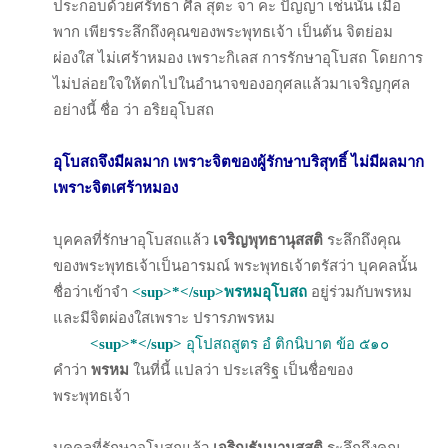
ประกอบด้วยศรัทธา ศีล สุตะ จา คะ ปัญญา เช่นนั้น เมื่อ
พาก เพียรระลึกถึงคุณของพระพุทธเจ้า เป็นต้น จิตย่อม
ผ่องใส ไม่เศร้าหมอง เพราะกิเลส การรักษาอุโบสถ โดยการ
ไม่ปล่อยใจให้ตกไปในอำนาจของอกุศลแล้วมาเจริญกุศล
อย่างนี้ ชื่อ ว่า อริยอุโบสถ
อุโบสถจึงมีผลมาก เพราะจิตของผู้รักษาบริสุทธิ์ ไม่มีผลมาก
เพราะจิตเศร้าหมอง
บุคคลที่รักษาอุโบสถแล้ว
เจริญพุทธานุสสติ
ระลึกถึงคุณ
ของพระพุทธเจ้าเป็นอารมณ์ พระพุทธเจ้าตรัสว่า บุคคลนั้น
ชื่อว่าเข้าจำ
<sup>*</sup>พรหมอุโบสถ
อยู่ร่วมกับพรหม
และมีจิตผ่องใสเพราะ ปรารภพรหม
<sup>*</sup>
อุโปสถสูตร อํ ติกนิบาต ข้อ ๕๑๐
คำว่า
พรหม
ในที่นี้ แปลว่า ประเสริฐ เป็นชื่อของ
พระพุทธเจ้า