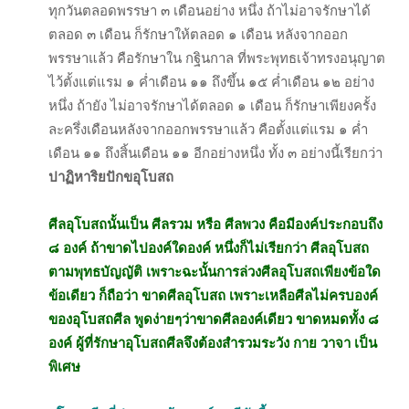
ทุกวันตลอดพรรษา ๓ เดือนอย่าง หนึ่ง ถ้าไม่อาจรักษาได้
ตลอด ๓ เดือน ก็รักษาให้ตลอด ๑ เดือน หลังจากออก
พรรษาแล้ว คือรักษาใน กฐินกาล ที่พระพุทธเจ้าทรงอนุญาต
ไว้ตั้งแต่แรม ๑ ค่ำเดือน ๑๑ ถึงขึ้น ๑๕ ค่ำเดือน ๑๒ อย่าง
หนึ่ง ถ้ายัง ไม่อาจรักษาได้ตลอด ๑ เดือน ก็รักษาเพียงครั้ง
ละครึ่งเดือนหลังจากออกพรรษาแล้ว คือตั้งแต่แรม ๑ ค่ำ
เดือน ๑๑ ถึงสิ้นเดือน ๑๑ อีกอย่างหนึ่ง ทั้ง ๓ อย่างนี้เรียกว่า
ปาฏิหาริยปักขอุโบสถ
ศีลอุโบสถนั้นเป็น
ศีลรวม
หรือ
ศีลพวง
คือมีองค์ประกอบถึง
๘ องค์ ถ้าขาดไปองค์ใดองค์ หนึ่งก็ไม่เรียกว่า ศีลอุโบสถ
ตามพุทธบัญญัติ เพราะฉะนั้นการล่วงศีลอุโบสถเพียงข้อใด
ข้อเดียว ก็ถือว่า ขาดศีลอุโบสถ เพราะเหลือศีลไม่ครบองค์
ของอุโบสถศีล พูดง่ายๆว่าขาดศีลองค์เดียว ขาดหมดทั้ง ๘
องค์ ผู้ที่รักษาอุโบสถศีลจึงต้องสำรวมระวัง กาย วาจา เป็น
พิเศษ