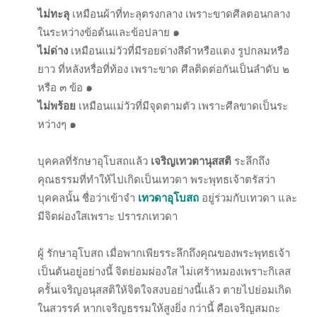
ไม่ทะลุ
เหมือนผ้าที่ทะลุตรงกลาง เพราะขาดศีลตอนกลาง
ในระหว่างข้อต้นและข้อปลาย
๑
ไม่ด่าง
เหมือนแม่วัวที่มีรอยด่างสีดำหรือแดง รูปกลมหรือ
ยาว ที่หลังหรื่อที่ท้อง เพราะขาด ศีลติดต่อกันเป็นลำดับ ๒
หรือ ๓ ข้อ
๑
ไม่พร้อย
เหมือนแม่วัวที่มีจุดตามตัว เพราะศีลขาดเป็นระ
หว่างๆ
๑
บุคคลที่รักษาอุโบสถแล้ว
เจริญเทวตานุสสติ
ระลึกถึง
คุณธรรมที่ทำให้ไปเกิดเป็นเทวดา พระพุทธเจ้าตรัสว่า
บุคคลนั้น ชื่อว่าเข้าจำ
เทวดาอุโบสถ
อยู่ร่วมกับเทวดา และ
มีจิตผ่องใสเพราะ ปรารภเทวดา
ผู้ รักษาอุโบสถ เมื่อพากเพียรระลึกถึงคุณของพระพุทธเจ้า
เป็นต้นอยู่อย่างนี้ จิตย่อมผ่องใส ไม่เศร้าหมองเพราะกิเลส
ครั้นเจริญอนุสสติให้จิตใจสงบอย่างนี้แล้ว ตายไปย่อมเกิด
ในสวรรค์ หากเจริญธรรมให้สูงยิ่ง กว่านี้ คือเจริญสมถะ