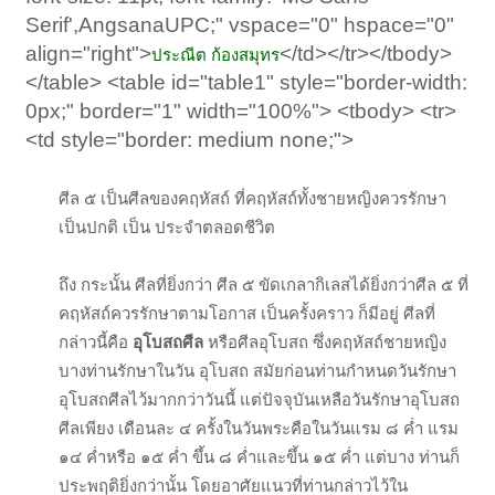
Serif',AngsanaUPC;" vspace="0" hspace="0"
align="right">
</td></tr></tbody>
ประณีต ก้องสมุทร
</table> <table id="table1" style="border-width:
0px;" border="1" width="100%"> <tbody> <tr>
<td style="border: medium none;">
ศีล ๕ เป็นศีลของคฤหัสถ์ ที่คฤหัสถ์ทั้งชายหญิงควรรักษา
เป็นปกติ เป็น ประจำตลอดชีวิต
ถึง กระนั้น ศีลที่ยิ่งกว่า ศีล ๕ ขัดเกลากิเลสได้ยิ่งกว่าศีล ๕ ที่
คฤหัสถ์ควรรักษาตามโอกาส เป็นครั้งคราว ก็มีอยู่ ศีลที่
กล่าวนี้คือ
หรือศีลอุโบสถ ซึ่งคฤหัสถ์ชายหญิง
อุโบสถศีล
บางท่านรักษาในวัน อุโบสถ สมัยก่อนท่านกำหนดวันรักษา
อุโบสถศีลไว้มากกว่าวันนี้ แต่ปัจจุบันเหลือวันรักษาอุโบสถ
ศีลเพียง เดือนละ ๔ ครั้งในวันพระคือในวันแรม ๘ ค่ำ แรม
๑๔ ค่ำหรือ ๑๕ ค่ำ ขึ้น ๘ ค่ำและขึ้น ๑๕ ค่ำ แต่บาง ท่านก็
ประพฤติยิ่งกว่านั้น โดยอาศัยแนวที่ท่านกล่าวไว้ใน