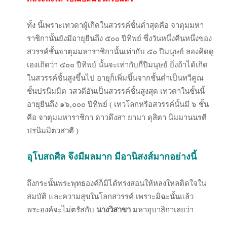
ทั้ง นี้เพราะเทวดาผู้เกิดในสวรรค์ชั้นต่ำสุดคือ จาตุมมหา
ราชิกานั้นยังมีอายุยืนถึง ๕๐๐ ปีทิพย์ ซึ่งวันหนึ่งคืนหนึ่งของ
สวรรค์ชั้นจาตุมมหาราชิกานั้นเท่ากับ ๕๐ ปีมนุษย์ ลองคิดดู
เองเถิดว่า ๕๐๐ ปีทิพย์ นั้นจะเท่ากับกี่ปีมนุษย์ ยิ่งถ้าได้เกิด
ในสวรรค์ชั้นสูงขึ้นไป อายุก็เพิ่มขึ้นจากชั้นต่ำเป็นทวีคูณ
ชั้นปรนิมมิต วสวตีอันเป็นสวรรค์ชั้นสูงสุด เทวดาในชั้นนี้
อายุยืนถึง ๑๖,๐๐๐ ปีทิพย์ ( เทวโลกหรือสวรรค์นั้นมี ๖ ชั้น
คือ จาตุมมหาราชิกา ดาวดึงสา ยามา ดุสิตา นิมมานนรตี
ปรนิมมิตวสวตี )
อุโบสถศีล จึงมีผลมาก มีอานิสงส์มากอย่างนี้
ถึงกระนั้นพระพุทธองค์ก็มิได้ทรงสอนให้หลงใหลติดใจใน
สมบัติ และความสุขในโลกสวรรค์ เพราะมิฉะนั้นแล้ว
พระองค์จะไม่ตรัสกับ
นางวิสาขา
มหาอุบาสิกาเลยว่า