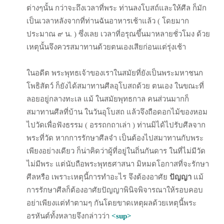
ต่างๆนั้น กว่าจะถึงเวลาที่พระ ท่านลงโบสถ์และให้ศีล ก็มัก
เป็นเวลาหลังจากที่ท่านฉันอาหารเช้าแล้ว ( โดยมาก
ประมาณ ๙ น. ) ซึ่งเลย เวลาที่อรุณขึ้นมาหลายชั่วโมง ด้วย
เหตุนั้นจึงควรสมาทานด้วยตนเองเสียก่อนแต่รุ่งเช้า
ในอดีต พระพุทธเจ้าของเราในสมัยที่ยังเป็นพระมหาชนก
โพธิสัตว์ ก็ยังได้สมาทานศีลอุโบสถด้วย ตนเอง ในขณะที่
ลอยอยู่กลางทะเล แม้ ในสมัยพุทธกาล คนส่วนมากก็
สมาทานศีลที่บ้าน ในวันอุโบสถ แล้วจึงถือดอกไม้ของหอม
ไปวัดเพื่อฟังธรรม ( อรรถกถาเล่า ) ท่านมิได้ไปรับศีลจาก
พระที่วัด หากการรักษาศีลจำ เป็นต้องไปสมาทานกับพระ
เพียงอย่างเดียว ก็น่าคิดว่าผู้ที่อยู่ในถิ่นกันดาร ในที่ไม่มีวัด
ไม่มีพระ แต่นับถือพระพุทธศาสนา มิหมดโอกาสที่จะรักษา
ศีลหรือ เพราะเหตุนี้การทำอะไร จึงต้องอาศัย
ปัญญา
แม้
การรักษาศีลก็ต้องอาศัยปัญญาพินิจพิจารณาให้รอบคอบ
อย่าเพียงแต่ทำตามๆ กันโดยขาดเหตุผลด้วยเหตุนี้พระ
อรหันต์ทั้งหลายจึงกล่าวว่า
<sup>