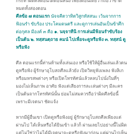
กระทำผิดศีลตอนใดตอนหนึ่ง เพียงตอนเดียว ก็ถือว่าขาด
หมดทั้งสองตอน
ศีลข้อ ๗ ตอนแรก
นัจจคีตวาทิตวิสูกทัสสนะ เว้นจากการ
ฟ้อนรำ ขับร้อง ประโคมดนตรี และดูการเล่นอันเป็นข้าศึก
ต่อกุศล มีองค์ ๓ คือ
๑. นจฺจาทีนิ การเล่นมีฟ้อนรำขับร้อง
เป็นต้น
๒. ทสฺสนตฺถาย คมนํ ไปเพื่อจะดูหรือฟัง
๓. ทสฺสนํ ดู
หรือฟัง
ศีล ตอนแรกนี้ท่านห้ามทั้งเล่นเอง หรือใช้ให้ผู้อื่นเล่นแล้วตน
ดูหรือฟัง ผู้รักษาอุโบสถศีลแล้วยัง เปิดวิทยุฟังเพลง ฟังลิเก
หรือมหรสพต่างๆ หรือเปิดโทรทัศน์แล้วหลบไปนั่งในที่ๆ
มองไม่เห็นภาพ อาศัย ฟังแต่เสียงการละเล่นต่างๆ มีละคร
เป็นต้นจากโทรทัศน์นั้น ย่อมไม่สมควรถือว่าผิดศีลข้อนี้
เพราะมีเจตนา ชัดแจ้ง
หากมีผู้อื่นเขา เปิดดูหรือฟังอยู่ ผู้รักษาอุโบสถศีลเพียงแต่
ผ่านไป ได้เห็นหรือได้ยินเข้า แล้วก็ ผ่านเลยไปอย่างนี้ไม่ผิด
แต่ไม่ใช่ว่าไม่ได้มีเจตนาจะดูหรือฟังมาก่อน แต่ผ่านไปเห็น