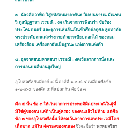
เวลาวิกาล
๗. นัจจคีตวาทิต วิสูกทัสสนมาลาคันธ วิเลปนธารณ มัณฑน
วิ ภูสนัฏฐานา เวรมณี : งด เว้นจากการฟ้อนรำ ขับร้อง
ประโคมดนตรี และดูการเล่นอันเป็นข้าศึกต่อกุศล ลูบทาทัด
ทรงประดับตกแต่งร่างกายด้วยระเบียบดอกไม้ ของหอม
เครื่องย้อม เครื่องทาอันเป็นฐานะ แห่งการแต่งตัว
๘. อุจจาสยนมหาสยนา เวรมณี : งดเว้นจากการนั่ง และ
การนอนบนที่นอนสูงใหญ่
อุโบสถศีลอันมีองค์ ๘ นี้ องค์ที่ ๑-๒-๔-๕ เหมือนศีลข้อ
๑-๒-๔-๕ ของศีล ๕ ที่แปลกกัน คือข้อ ๓
ศีล ๕ นั้น ข้อ ๓ ให้เว้นจากการประพฤติผิดประเวณีในผู้ที่
มิใช่คู่ของตน แต่ถ้าเป็นคู่ครอง ของตนแล้วไม่ห้าม แต่ศีล
ข้อ ๓ ของอุโบสถศีลนั้น ให้งดเว้นจากการเสพประเวณีโดย
เด็ดขาด
แม้ใน คู่ครองของตนเอง
จึงจะชื่อว่า
พรหมจริยา