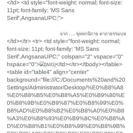
</td> <td style="font-weight: normal; font-size:
11pt; font-family: 'MS Sans
Serif',AngsanaUPC;">
จาก . . . ขุททกนิกาย คาถาธรรมบท
</td></tr> <tr> <td style="font-weight: normal;
font-size: 11pt; font-family: 'MS Sans
Serif',AngsanaUPC;" colspan="2" vspace="0"
hspace="0">
</td></tr></tbody></table>
<table id="table4" align="center"
background="file:///C:/Documents%20and%20
Settings/Administrator/Desktop/%E0%B8%A8
%E0%B8%B5%E0%B8%A5%E0%B9%80%E
0%B8%9B%E0%B9%87%E0%B8%99%E0%
B8%AD%E0%B8%B2%E0%B8%A0%E0%B8
%A3%E0%B8%93%E0%B9%8C%E0%B8%A
D%E0%B8%B1%E0%B8%99%E0%B8%9B%