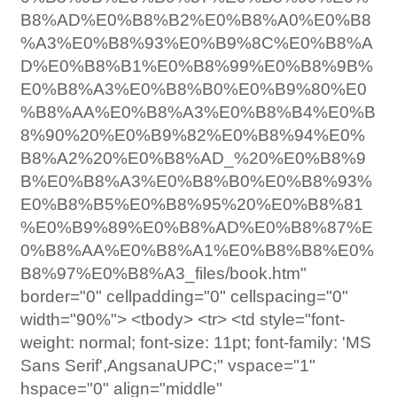
B8%AD%E0%B8%B2%E0%B8%A0%E0%B8
%A3%E0%B8%93%E0%B9%8C%E0%B8%A
D%E0%B8%B1%E0%B8%99%E0%B8%9B%
E0%B8%A3%E0%B8%B0%E0%B9%80%E0
%B8%AA%E0%B8%A3%E0%B8%B4%E0%B
8%90%20%E0%B9%82%E0%B8%94%E0%
B8%A2%20%E0%B8%AD_%20%E0%B8%9
B%E0%B8%A3%E0%B8%B0%E0%B8%93%
E0%B8%B5%E0%B8%95%20%E0%B8%81
%E0%B9%89%E0%B8%AD%E0%B8%87%E
0%B8%AA%E0%B8%A1%E0%B8%B8%E0%
B8%97%E0%B8%A3_files/book.htm"
border="0" cellpadding="0" cellspacing="0"
width="90%"> <tbody> <tr> <td style="font-
weight: normal; font-size: 11pt; font-family: 'MS
Sans Serif',AngsanaUPC;" vspace="1"
hspace="0" align="middle"