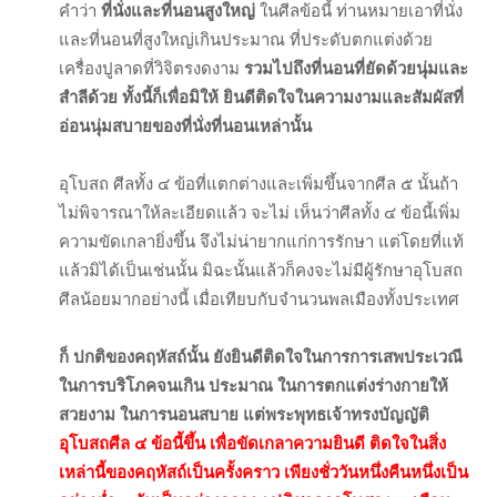
คำว่า
ที่นั่งและที่นอนสูงใหญ่
ในศีลข้อนี้ ท่านหมายเอาที่นั่ง
และที่นอนที่สูงใหญ่เกินประมาณ ที่ประดับตกแต่งด้วย
เครื่องปูลาดที่วิจิตรงดงาม
รวมไปถึงที่นอนที่ยัดด้วยนุ่มและ
สำลีด้วย ทั้งนี้ก็เพื่อมิให้ ยินดีติดใจในความงามและสัมผัสที่
อ่อนนุ่มสบายของที่นั่งที่นอนเหล่านั้น
อุโบสถ ศีลทั้ง ๔ ข้อที่แตกต่างและเพิ่มขึ้นจากศีล ๕ นั้นถ้า
ไม่พิจารณาให้ละเอียดแล้ว จะไม่ เห็นว่าศีลทั้ง ๔ ข้อนี้เพิ่ม
ความขัดเกลายิ่งขึ้น จึงไม่น่ายากแก่การรักษา แต่โดยที่แท้
แล้วมิได้เป็นเช่นนั้น มิฉะนั้นแล้วก็คงจะไม่มีผู้รักษาอุโบสถ
ศีลน้อยมากอย่างนี้ เมื่อเทียบกับจำนวนพลเมืองทั้งประเทศ
ก็ ปกติของคฤหัสถ์นั้น ยังยินดีติดใจในการการเสพประเวณี
ในการบริโภคจนเกิน ประมาณ ในการตกแต่งร่างกายให้
สวยงาม ในการนอนสบาย แต่พระพุทธเจ้าทรงบัญญัติ
อุโบสถศีล ๔ ข้อนี้ขึ้น เพื่อขัดเกลาความยินดี ติดใจในสิ่ง
เหล่านี้ของคฤหัสถ์เป็นครั้งคราว เพียงชั่ววันหนึ่งคืนหนึ่งเป็น