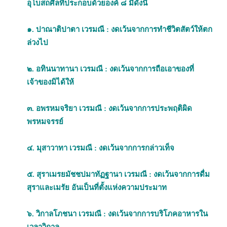
อุโบสถศีลที่ประกอบด้วยองค์ ๘ มีดังนี้
๑. ปาณาติปาตา เวรมณี : งดเว้นจากการทำชีวิตสัตว์ให้ตก
ล่วงไป
๒. อทินนาทานา เวรมณี : งดเว้นจากการถือเอาของที่
เจ้าของมิได้ให้
๓. อพรหมจริยา เวรมณี : งดเว้นจากการประพฤติผิด
พรหมจรรย์
๔. มุสาวาทา เวรมณี : งดเว้นจากการกล่าวเท็จ
๕. สุราเมรยมัชชปมาทัฏฐานา เวรมณี : งดเว้นจากการดื่ม
สุราและเมรัย อันเป็นที่ตั้งแห่งความประมาท
๖. วิกาลโภชนา เวรมณี : งดเว้นจากการบริโภคอาหารใน