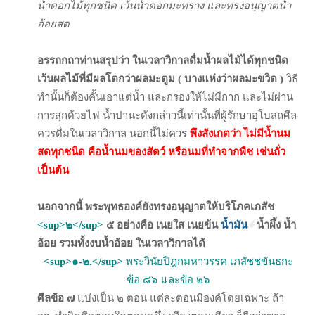
น้ำดอกไม้ทุกชนิด เว้นน้ำดอกมะทราง และทรงอนุญาตน้ำ
อ้อยสด
อรรถกถาท่านสรุปว่า ในเวลาวิกาลดื่มน้ำผลไม้ได้ทุกชนิด
เว้นผลไม้ที่มีผลโตกว่าผลมะตูม ( บางแห่งว่าผลมะขวิด )
วิธี
ทำนั้นก็ต้องคั้นเอาแต่น้ำ และกรองให้ไม่มีกาก และไม่ผ่าน
การสุกด้วยไฟ น้ำปานะดังกล่าวนี้เท่านั้นที่ผู้รักษาอุโบสถศีล
ควรดื่มในเวลาวิกาล นอกนี้ไม่ควร
พึงสังเกตว่า ไม่มีน้ำนม
สดทุกชนิด คือน้ำนมของสัตว์ หรือนมที่ทำจากพืช เช่นถั่ว
เป็นต้น
นอกจากนี้ พระพุทธองค์ยังทรงอนุญาตให้บริโภคเภสัช
<sup>๒</sup>
๕ อย่างคือ เนยใส เนยข้น
น้ำมัน
น้ำผึ้ง น้ำ
อ้อย รวมทั้งงบน้ำอ้อย ในเวลาวิกาลได้
<sup>๑-๒.</sup>
พระวินัยปิฎกมหาวรรค เภสัชชขันธกะ
ข้อ ๘๖ และข้อ ๒๖
ศีลข้อ ๗
แบ่งเป็น ๒ ตอน แต่ละตอนมีองค์โดยเฉพาะ ถ้า