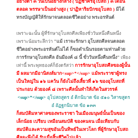
อย่างต่ำ ๓ วันเป็นอย่างกลาง ( ปฏิชาครอุโบสถ ) ๓ เดือน
ตลอด พรรษาเป็นอย่างสูง ( ปาฏิหาริยปักขอุโบสถ )
มิได้
ทรงบัญญัติให้รักษาจนตลอดชีวิตอย่าง พระอรหันต์
เพราะฉะนั้น ผู้ที่รักษาอุโบสถศีลเพียงชั่ววันหนึ่งคืนหนึ่ง
เพราะน้อมระลึกว่า
"แม้ เราจะรักษา อุโบสถศีลจนตลอด
ชีวิตอย่างพระอรหันต์ไม่ได้ ก็ขอดำเนินรอยตามท่านด้วย
การรักษาอุโบสถศีล อันมีองค์ ๘ นี้ ขั่ววันหนึ่งคืนหนึ่ง"
เพียง
เท่านี้ พระพุทธองค์ก็ยังตรัสว่า
การรักษาอุโบสถศีลของผู้นั้น
มี ผลมากมีอานิสงส์มาก
<sup>*</sup>
แม้พระราชาผู้ทรง
เป็นใหญ่ใน ๑๖ แคว้น ก็ยังไม่ถึงเสี้ยวที่ ๑๖ ของอุโบสถที่
ประกอบ ด้วยองค์ ๘ เพราะศีลนั้นทำให้เกิดในสวรรค์
<sup>*</sup>
อุโปสถสูตร อํ ติกนิบาต ข้อ ๕๑๐ วิสาขสูตร
อํ อัฏฐกนิบาต ข้อ ๑๓๓
ก็สมบัติมหาศาลของพระราชา ในเมืองมนุษย์นั้นเป็นของ
เล็กน้อย เปรียบ เหมือนสมบัติ ของคนจน เมื่อเทียบกับ
สมบัติและความสุขอันเป็นทิพย์ในเทวโลก ที่ผู้รักษาอุโบสถ
ศีลจะพึงได้ รับเมื่อสิ้นชีวิตไปแล้ว