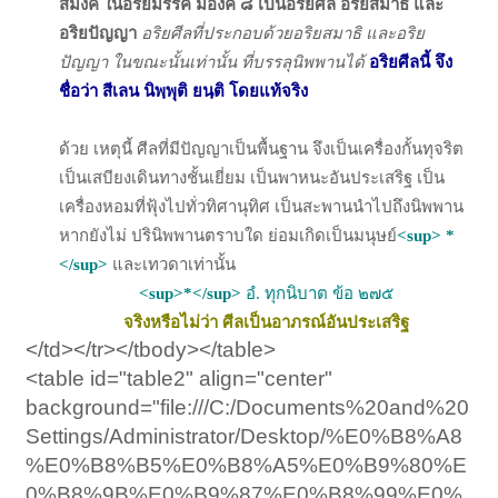
สมังคี ในอริยมรรค มีองค์ ๘ เป็นอริยศีล อริยสมาธิ และ
อริยปัญญา
อริยศีลที่ประกอบด้วยอริยสมาธิ และอริย
ปัญญา ในขณะนั้นเท่านั้น ที่บรรลุนิพพานได้
อริยศีลนี้ จึง
ชื่อว่า สีเลน นิพฺพุติ ยนฺติ โดยแท้จริง
ด้วย เหตุนี้ ศีลที่มีปัญญาเป็นพื้นฐาน จึงเป็นเครื่องกั้นทุจริต
เป็นเสบียงเดินทางชั้นเยี่ยม เป็นพาหนะอันประเสริฐ เป็น
เครื่องหอมที่ฟุ้งไปทั่วทิศานุทิศ เป็นสะพานนำไปถึงนิพพาน
หากยังไม่ ปรินิพพานตราบใด ย่อมเกิดเป็นมนุษย์
<sup> *
</sup>
และเทวดาเท่านั้น
<sup>*</sup>
อํ. ทุกนิบาต ข้อ ๒๗๕
จริงหรือไม่ว่า ศีลเป็นอาภรณ์อันประเสริฐ
</td></tr></tbody></table>
<table id="table2" align="center"
background="file:///C:/Documents%20and%20
Settings/Administrator/Desktop/%E0%B8%A8
%E0%B8%B5%E0%B8%A5%E0%B9%80%E
0%B8%9B%E0%B9%87%E0%B8%99%E0%