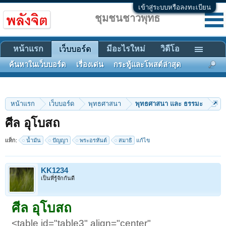
เข้าสู่ระบบหรือลงทะเบียน
ชุมชนชาวพุทธ
หน้าแรก
มีอะไรใหม่
วิดีโอ
เว็บบอร์ด
ค้นหาในเว็บบอร์ด
เรื่องเด่น
กระทู้และโพสต์ล่าสุด
หน้าแรก
เว็บบอร์ด
พุทธศาสนา
พุทธศาสนา และ ธรรมะ
ศีล อุโบสถ
แท็ก:
น้ำมัน
ปัญญา
พระอรหันต์
สมาธิ
แก้ไข
KK1234
เป็นที่รู้จักกันดี
ศีล อุโบสถ
<table id="table3" align="center"