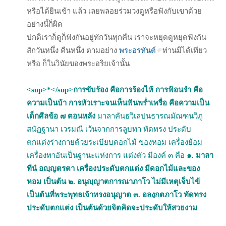
หรือได้ยินเข้า แล้ว เลยพลอยร่วมวงดูหรือฟังกับเขาด้วย
อย่างนี้ก็ผิด
ปกติเราก็ดูก็ฟังกันอยู่ทักวันทุกคืน เราจะหยุดดูหยุดฟังกัน
สักวันหนึ่ง คืนหนึ่ง ตามอย่าง
พระอรหันต์
ท่านมิได้เทียว
หรือ ก็ในวินัยของพระอริยเจ้านั้น
<sup>*</sup>การขับร้อง คือการร้องไห้ การฟ้อนรำ คือ
ความเป็นบ้า การหัวเราะจนเห็นฟันพร่ำเพรื่อ คือความเป็น
เด็ก
ศีลข้อ ๗ ตอนหลัง
มาลาคันธวิเลปนธารณมัณฑนวิภู
สนัฏฐานา เวรมณี เว้นจากการลูบทา ทัดทรง ประดับ
ตกแต่งร่างกายด้วยระเบียบดอกไม้ ของหอม เครื่องย้อม
เครื่องทาอันเป็นฐานะแห่งการ แต่งตัว มีองค์ ๓ คือ
๑. มาลา
ทีนํ อญฺญตรตา เครื่องประดับตกแต่ง มีดอกไม้และของ
หอม เป็นต้น
๒. อนุญฺญาตการณาภาโว ไม่มีเหตุเจ็บไข้
เป็นต้นที่พระพุทธเจ้าทรงอนุญาต
๓. อลงฺกตภาโว ทัดทรง
ประดับตกแต่ง เป็นต้นด้วยจิตคิดจะประดับให้สวยงาม