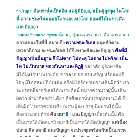
*</sup> ศีลเท่านั้นเป็นเลิศ แต่ผู้มีปัญญาเป็นผู้สูงสุด ในโลก
นี้ ความชนะในมนุษยโลกและเทวโลก ย่อมมีได้เพราะศีล
และปัญญา
<sup>*</sup>
ขุททกนิกาย, ปุณณเถรคาถา, สีลวเถรคาถา
ความชนะในที่นี้ หมายถึง
ความชนะกิเลส
มนุษย์ก็ตาม
เทวดาก็ตาม จะชนะกิเลส ได้ก็เพราะศีลและปัญญา
ศีลที่มี
ปัญญาเป็นพื้นฐาน จึงไม่ขาด ไม่ทะลุ ไม่ด่าง ไม่พร้อย เป็น
ไท ไม่เป็นทาส ของตัณหาและทิฏฐิ
กล่าวคือ ผู้รักษาศีล
มิได้มุ่งรักษาเพราะต้องการลาภ ยศ สรรเสริญ หรือสมบัติ
ใดๆ มีโภคสมบัติเป็นต้น หรือมิได้รักษาเพราะเห็นผิดว่า เรา
จะบริสุทธิ์จากกิเลสได้เพราะศีลนี้ หมายความว่าผู้นั้น เห็น
ผิดว่า ลำพังศีลอย่างเดียว คือศีลเท่านั้นบรรลุนิพพานได้ ซึ่ง
เห็นผิดไปจากความจริง เพราะผู้จะบรรลุ นิพพานได้นั้น
ต้องประกอบด้วย
ศีล
สมาธิ
และปัญญา
เบื้องต้นนั้น ศีล
เป็นบาทให้เกิดสมาธิ สมาธิเป็นบาทให้เกิดปัญญา
แต่เบื้อง
ปลาย ศีล สมาธิ และปัญญา จะประชุมพร้อมกันเป็นมรรค