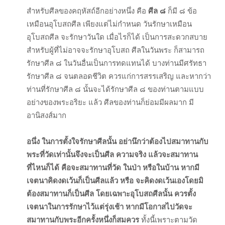
สำหรับศีลของคฤหัสถ์อีกอย่างหนึ่ง คือ
ศีล ๘
ก็มี ๘ ข้อ
เหมือนอุโบสถศีล เพียงแต่ไม่กำหนด วันรักษาเหมือน
อุโบสถศีล จะรักษาวันใด เมื่อไรก็ได้ เป็นการสะดวกสบาย
สำหรับผู้ที่ไม่อาจจะรักษาอุโบสถ ศีลในวันพระ ก็สามารถ
รักษาศีล ๘ ในวันอื่นเป็นการทดแทนได้ บางท่านมีศรัทธา
รักษาศีล ๘ จนตลอดชีวิต ควรแก่การสรรเสริญ และหากว่า
ท่านที่รักษาศีล ๘ นั้นจะได้รักษาศีล ๘ ของท่านตามแบบ
อย่างของพระอริยะ แล้ว ศีลของท่านก็ย่อมมีผลมาก มี
อานิสงส์มาก
อนึ่ง ในการตั้งใจรักษาศีลนั้น อย่านึกว่าต้องไปสมาทานกับ
พระที่วัดเท่านั้นจึงจะเป็นศีล ความจริง แล้วจะสมาทาน
ที่ไหนก็ได้ คือจะสมาทานที่วัด ในป่า หรือในบ้าน หากมี
เจตนาคิดงดเว้นก็เป็นศีลแล้ว หรือ จะคิดงดเว้นเองโดยมิ
ต้องสมาทานก็เป็นศีล โดยเฉพาะอุโบสถศีลนั้น ควรตั้ง
เจตนาในการรักษาไว้แต่รุ่งเช้า หากมีโอกาสไปวัดจะ
สมาทานกับพระอีกครั้งหนึ่งก็สมควร
ทั้งนี้เพราะตามวัด