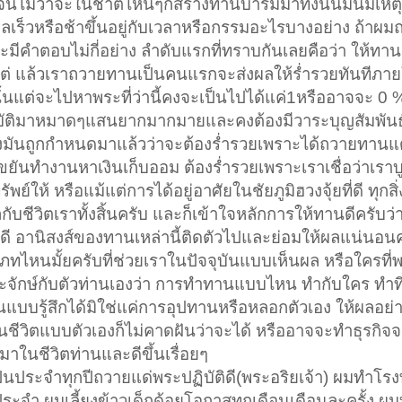
-จนไม่ว่าจะในชาติไหนๆก็สร้างทานบารมีมาทั้งนั้นมันมีเ
งผลเร็วหรือช้าขึ้นอยู่กับเวลาหรือกรรมอะไรบางอย่าง ถ้าผ
จจะมีคำตอบไม่กี่อย่าง ลำดับแรกที่ทราบกันเลยคือว่า ให้ทานกั
่ แล้วเราถวายทานเป็นคนแรกจะส่งผลให้ร่ำรวยทันทีภายใน
เช่นนั้นแต่จะไปหาพระที่ว่านี้คงจะเป็นไปได้แค่1หรืออาจจะ 0
มาบัติมาหมาดๆแสนยากมากมายและคงต้องมีวาระบุญสัมพันธ
ย่างมันถูกกำหนดมาแล้วว่าจะต้องร่ำรวยเพราะได้ถวายทาน
าะขยันทำงานหาเงินเก็บออม ต้องร่ำรวยเพราะเราเชื่อว่าเรา
ห้ หรือแม้แต่การได้อยู่อาศัยในชัยภูมิฮวงจุ้ยที่ดี ทุกสิ่ง
กับชีวิตเราทั้งสิ้นครับ และก็เข้าใจหลักการให้ทานดีครับว่
.ผู้รับดี อานิสงส์ของทานเหล่านี้ติดตัวไปและย่อมให้ผลแน่นอน
ทไหนมั้ยครับที่ช่วยเราในปัจจุบันแบบเห็นผล หรือใครที
นประจักษ์กับตัวท่านเองว่า การทำทานแบบไหน ทำกับใคร ทำที่ไห
ันแบบรู้สึกได้มิใช่แค่การอุปทานหรือหลอกตัวเอง ให้ผลอย่
่ยนชีวิตแบบตัวเองก็ไม่คาดฝันว่าจะได้ หรืออาจจะทำธุรกิจ
ามาในชีวิตท่านและดีขึ้นเรื่อยๆ
เป็นประจำทุกปีถวายแด่พระปฏิบัติดี(พระอริยเจ้า) ผมทำโร
ประจำ ผมเลี้ยงข้าวเด็กด้อยโอกาสทุกเดือนเดือนละครั้ง ผ