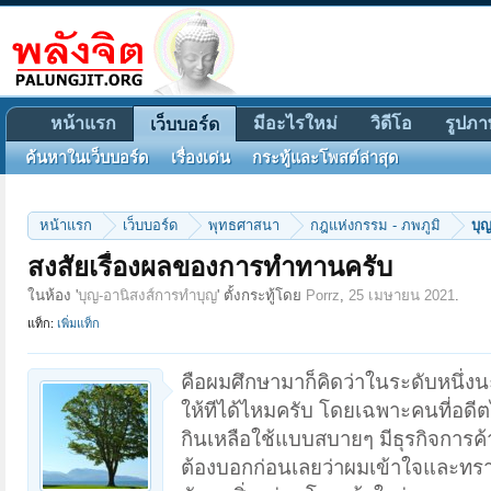
หน้าแรก
มีอะไรใหม่
วิดีโอ
รูปภา
เว็บบอร์ด
ค้นหาในเว็บบอร์ด
เรื่องเด่น
กระทู้และโพสต์ล่าสุด
หน้าแรก
เว็บบอร์ด
พุทธศาสนา
กฎแห่งกรรม - ภพภูมิ
บุ
สงสัยเรื่องผลของการทำทานครับ
ในห้อง '
บุญ-อานิสงส์การทำบุญ
' ตั้งกระทู้โดย
Porrz
,
25 เมษายน 2021
.
แท็ก:
เพิ่มแท็ก
คือผมศึกษามาก็คิดว่าในระดับหนึ่งน
ให้ทีได้ไหมครับ โดยเฉพาะคนที่อดีตไ
กินเหลือใช้แบบสบายๆ มีธุรกิจการค
ต้องบอกก่อนเลยว่าผมเข้าใจและทรา