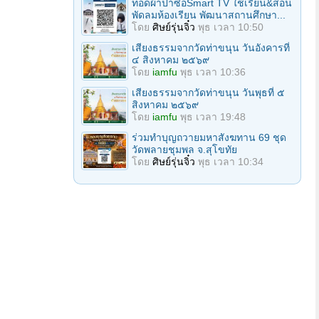
ทอดผ้าป่าซื้อSmart TV ใช้เรียน&สอน
พัดลมห้องเรียน พัฒนาสถานศึกษา...
โดย
ศิษย์รุ่นจิ๋ว
พุธ เวลา 10:50
เสียงธรรมจากวัดท่าขนุน วันอังคารที่
๔ สิงหาคม ๒๕๖๙
โดย
iamfu
พุธ เวลา 10:36
เสียงธรรมจากวัดท่าขนุน วันพุธที่ ๕
สิงหาคม ๒๕๖๙
โดย
iamfu
พุธ เวลา 19:48
ร่วมทําบุญถวายมหาสังฆทาน 69 ชุด
วัดพลายชุมพล จ.สุโขทัย
โดย
ศิษย์รุ่นจิ๋ว
พุธ เวลา 10:34