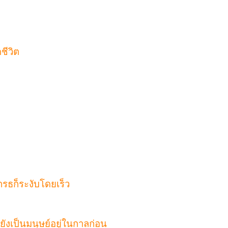
ชีวิต
ต
รธก็ระงับโดยเร็ว
อยังเป็นมนุษย์อยู่ในกาลก่อน