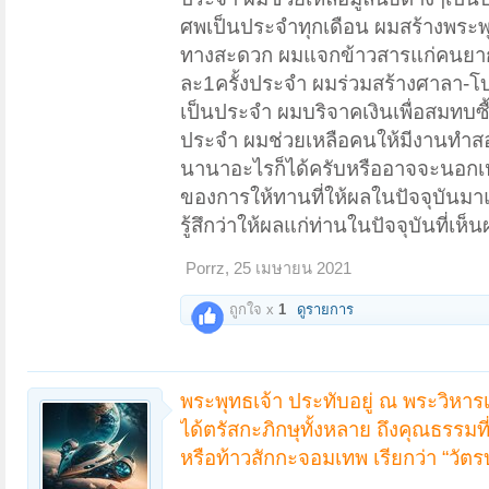
ศพเป็นประจำทุกเดือน ผมสร้างพระพุ
ทางสะดวก ผมแจกข้าวสารแก่คนยากไ
ละ1ครั้งประจำ ผมร่วมสร้างศาลา-โบ
เป็นประจำ ผมบริจาคเงินเพื่อสมทบซื
ประจำ ผมช่วยเหลือคนให้มีงานทำสอนค
นานาอะไรก็ได้ครับหรืออาจจะนอกเหนื
ของการให้ทานที่ให้ผลในปัจจุบันม
รู้สึกว่าให้ผลแก่ท่านในปัจจุบันที่เห็
Porrz
,
25 เมษายน 2021
ถูกใจ x
1
ดูรายการ
พระพุทธเจ้า ประทับอยู่ ณ พระวิหารเ
ได้ตรัสกะภิกษุทั้งหลาย ถึงคุณธรรมท
หรือท้าวสักกะจอมเทพ เรียกว่า “วัตรบ