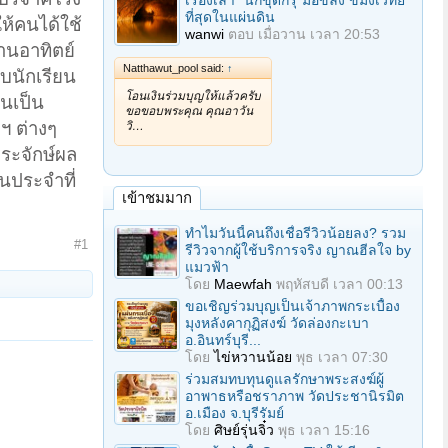
เรื่องเล่า "นักขุดกรุ"มือขลัง ขมังเวทย์
ที่สุดในแผ่นดิน
ห้คนได้ใช้
wanwi
ตอบ
เมื่อวาน เวลา 20:53
านอาทิตย์
Natthawut_pool said:
↑
บนักเรียน
โอนเงินร่วมบุญให้แล้วครับ
ยนเป็น
ขอขอบพระคุณ คุณอาวัน
ฯ ต่างๆ
วิ…
ประจักษ์ผล
นประจำที่
เข้าชมมาก
ทำไมวันนี้คนถึงเชื่อรีวิวน้อยลง? รวม
#1
รีวิวจากผู้ใช้บริการจริง ญาณฮีลใจ by
แมวฟ้า
โดย
Maewfah
พฤหัสบดี เวลา 00:13
ขอเชิญร่วมบุญเป็นเจ้าภาพกระเบื้อง
มุงหลังคากุฏิสงฆ์ วัดล่องกะเบา
อ.อินทร์บุรี...
โดย
ไข่หวานน้อย
พุธ เวลา 07:30
ร่วมสมทบทุนดูแลรักษาพระสงฆ์ผู้
อาพาธหรือชราภาพ วัดประชานิรมิต
อ.เมือง จ.บุรีรัมย์
โดย
ศิษย์รุ่นจิ๋ว
พุธ เวลา 15:16