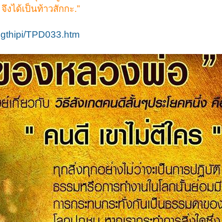
จึงได้เป็นท้าวสักกะ.”
ongthipi/TPD033.htm