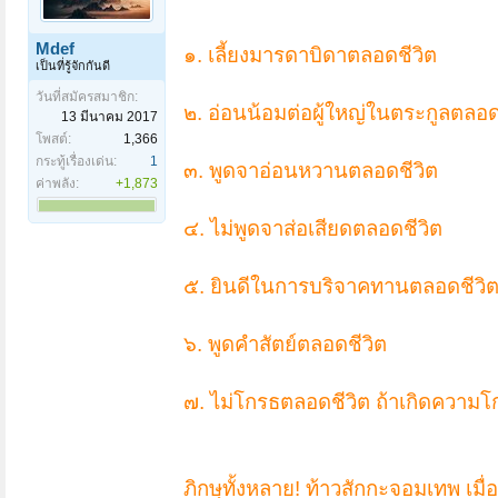
Mdef
๑. เลี้ยงมารดาบิดาตลอดชีวิต
เป็นที่รู้จักกันดี
วันที่สมัครสมาชิก:
๒. อ่อนน้อมต่อผู้ใหญ่ในตระกูลตลอด
13 มีนาคม 2017
โพสต์:
1,366
กระทู้เรื่องเด่น:
1
๓. พูดจาอ่อนหวานตลอดชีวิต
ค่าพลัง:
+1,873
๔. ไม่พูดจาส่อเสียดตลอดชีวิต
๕. ยินดีในการบริจาคทานตลอดชีวิ
๖. พูดคำสัตย์ตลอดชีวิต
๗. ไม่โกรธตลอดชีวิต ถ้าเกิดความโก
ภิกษุทั้งหลาย! ท้าวสักกะจอมเทพ เมื่