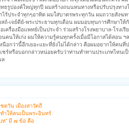
ทธรูปองค์ใหญ่ทุกปี ผมสร้างถนนหนทางหรือปรับปรุงทางใ
ร้ประจำทุกๆอาทิต ผมใส่บาตรพระทุกวัน ผมถวายสังฆท
สถ์-เจย์ดีย์-พระประธานทุกเดือน ผมมอบทุนการศึกษาให้กั
้อเครื่องมือแพทย์เป็นประจำ ร่วมสร้างโรงพยาบาล-โรงเรี
นให้เก่ง ผมให้ความรู้คนทุกครั้งเมื่อมีโอกาสได้สอน ฯล
อกว่านี้อีกเยอะแยะที่ยังไม่ได้กล่าว คือผมอยากให้คนที่
าแชร์หรือบอกกล่าวหน่อยครับว่าท่านทำทานประเภทไหนเป็
นผล
ชตวัน เมืองสาวัตถี
ี่ทำให้คนเป็นพระอินทร์
ท” มี ๗ ข้อ คือ