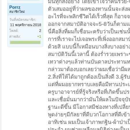
มันทุกสิ่งอย่าง โดยเข้าใจว่าคนรวย
Porrz
ตัวเสมออยู่ที่ว่าผลของทานนั้นจะส่
สมาชิกใหม่
อะไรที่จะพลิกชีวิตได้เร็วที่สุด ก็อา
วันที่สมัครสมาชิก:
ออกจากสมาบัติอาจจะ5-8วันก็ตามแต
11 พฤศจิกายน 2018
นี่คือสิ่งที่ผมก็เชื่อนะครับว่าเป็น
โพสต์:
2
ค่าพลัง:
+1
การที่เราจะไปเจอพระที่เพิ่งออกส
ด้วยสิ แบบนี้ก็เหมือนบางสิ่งบางอ
สมาบัติวันนี้เวลานี้ ต้องร่ำรวยเพร
เทวาต่างๆแล้วท่านบันดาลประทานทรัพย์ใ
กล่าวมาต้องบอกเลยว่าผมเชื่อว่ามีผล
2.สิ่งที่ให้ได้มาถูกต้องเป็นสิ่งดี 3
แต่ที่ผมอยากทราบเลยคือมีทานประเภ
ครูบาอาจารย์ที่รู้จริงหรือที่เกิดขึ้
และเชื่อมั่นมากว่ามันให้ผลในปัจจุบ
ฐานะดีขึ้น มีโอกาสมีช่องทางที่เปลี
พูดง่ายๆมีกัลยาที่ดีบวกโอกาสที่ดีเข้
อาทิเช่น ผมเป็นเจ้าภาพกฐิน-ผ้าป่า
ประจำ ผมช่วยเหลือมูลนิธิต่างๆเป็น