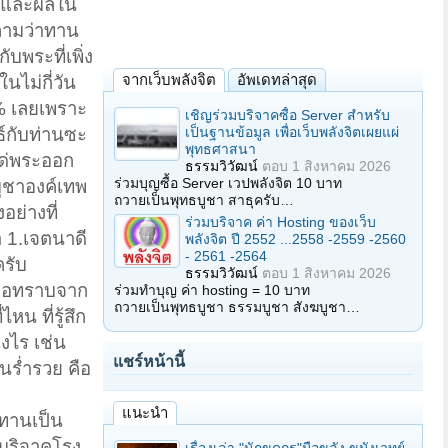
หตุและผลใน
มถามว่าทาน
บพระที่เพิ่ง
จากเว็บพลังจิต
อัพเดทล่าสุด
ไม่กี่วัน
 % เลยเพราะ
เชิญร่วมบริจาคซื้อ Server สำหรับ
เป็นฐานข้อมูล เพื่อเว็บพลังจิตเผยแผ่
์กับท่านซะ
พุทธศาสนา
แด่พระออก
ธรรมวิวัฒน์
ตอบ
1 สิงหาคม 2026
ร่วมบุญซื้อ Server เวปพลังจิต 10 บาท
บูชาองค์เทพ
ถวายเป็นพุทธบูชา สาธุครับ…
อย่างที่
ร่วมบริจาค ค่า Hosting ของเว็บ
า 1.เจตนาดี
พลังจิต ปี 2552 ...2558 -2559 -2560
- 2561 -2564
ครับ
ธรรมวิวัฒน์
ตอบ
1 สิงหาคม 2026
่พอทราบจาก
ร่วมทำบุญ ค่า hosting = 10 บาท
ถวายเป็นพุทธบูชา ธรรมบูชา สังฆบูชา…
น ที่รู้สึก
างไร เช่น
แชร์หน้านี้
จนร่ำรวย คือ
แนะนำ
งทานเป็น
มบริจาคโรง