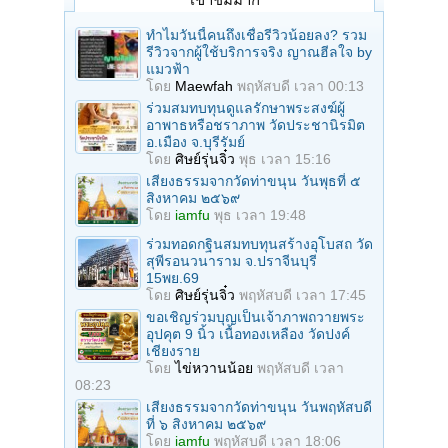
ทำไมวันนี้คนถึงเชื่อรีวิวน้อยลง? รวม
รีวิวจากผู้ใช้บริการจริง ญาณฮีลใจ by
แมวฟ้า
โดย
Maewfah
พฤหัสบดี เวลา 00:13
ร่วมสมทบทุนดูแลรักษาพระสงฆ์ผู้
อาพาธหรือชราภาพ วัดประชานิรมิต
อ.เมือง จ.บุรีรัมย์
โดย
ศิษย์รุ่นจิ๋ว
พุธ เวลา 15:16
เสียงธรรมจากวัดท่าขนุน วันพุธที่ ๕
สิงหาคม ๒๕๖๙
โดย
iamfu
พุธ เวลา 19:48
ร่วมทอดกฐินสมทบทุนสร้างอุโบสถ วัด
สุพีรอนวนาราม จ.ปราจีนบุรี
15พย.69
โดย
ศิษย์รุ่นจิ๋ว
พฤหัสบดี เวลา 17:45
ขอเชิญร่วมบุญเป็นเจ้าภาพถวายพระ
อุปคุต 9 นิ้ว เนื้อทองเหลือง วัดปงค์
เชียงราย
โดย
ไข่หวานน้อย
พฤหัสบดี เวลา
08:23
เสียงธรรมจากวัดท่าขนุน วันพฤหัสบดี
ที่ ๖ สิงหาคม ๒๕๖๙
โดย
iamfu
พฤหัสบดี เวลา 18:06