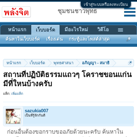
เข้าสู่ระบบหรือลงทะเบียน
ชุมชนชาวพุทธ
หน้าแรก
มีอะไรใหม่
วิดีโอ
เว็บบอร์ด
ค้นหาในเว็บบอร์ด
เรื่องเด่น
กระทู้และโพสต์ล่าสุด
หน้าแรก
เว็บบอร์ด
พุทธศาสนา
อภิญญา - สมาธิ
สถานที่ปฏิบัติธรรมแถวๆ โคราชขอนแก่น
มีที่ใหนบ้างครับ
แท็ก:
เพิ่มแท็ก
sazukia007
เป็นที่รู้จักกันดี
ก่อนอื่นต้องขอกราบขออภัยด้วยนะครับ ค้นหาใน