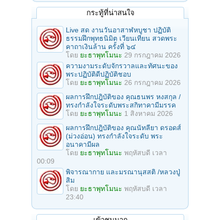
กระทู้ที่น่าสนใจ
Live สด งานวันอาสาฬหบูชา ปฏิบัติ
ธรรมฝึกพุทธนิมิต เวียนเทียน สวดพระ
คาถาเงินล้าน ครั้งที่ ๖๔
โดย
ยะธาพุทโมนะ
29 กรกฎาคม 2026
ความงามระดับจักรวาลและทัศนะของ
พระปฏิบัติดีปฏิบัติชอบ
โดย
ยะธาพุทโมนะ
26 กรกฎาคม 2026
ผลการฝึกปฎิบัติของ คุณธนพร หงสกุล /
ทรงกำลังใจระดับพระสกิทาคามีมรรค
โดย
ยะธาพุทโมนะ
1 สิงหาคม 2026
ผลการฝึกปฎิบัติของ คุณนัทลียา ดรอดส์
(ม่วงอ่อน) ทรงกำลังใจระดับ พระ
อนาคามีผล
โดย
ยะธาพุทโมนะ
พฤหัสบดี เวลา
00:09
พิจารณากาย และมรณานุสสติ /หลวงปู่
สิม
โดย
ยะธาพุทโมนะ
พฤหัสบดี เวลา
23:40
เข้าชมมาก