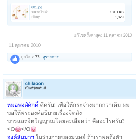
001.jpg
ขนาดไฟล์:
101.1 KB
เปิดดู:
1,329
แก้ไขครั้งล่าสุด:
11 ตุลาคม 2010
11 ตุลาคม 2010
ถูกใจ x
73
ดูรายการ
chilaoon
เป็นที่รู้จักกันดี
หมอพงศ์ศักดิ์
ดีครับ
! เพื่อให้กระจ่างมากกว่าเดิม ผม
ขอให้พระองค์อธิบายเรื่องจิตสัง
ขารและจิตวิญญาณโดยละเอียดว่า คืออะไรครับ?
<O
</O
องค์สัมมาฯ
ในร่างกายของมนุษย์ ถ้าเราพูดถึงตัว