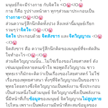
มนุษย์ก็จะมีร่างกาย กับจิตใจ
<O
</O
กาย ก็คือ รูปร่างหน้าตา ทุกๆส่วนมาประกอบเป็น
ร่างกาย
<O
</O
ส่วนความรู้สึกนึกคิดทั้งปวง สิ่งเหล่านี้มนุษย์เรียก
รวมๆว่า
จิตใจ
<O
</O
จิตใจ
ประกอบด้วย
จิตสังขาร
และ
จิตวิญญาณ
<O
</O
จิตสังขาร คือ ความรู้สึกนึกคิดของมนุษย์ที่จะตัดสิน
ใจทำอะไร<O
</O
ส่วนจิตวิญญาณนั้น...ไม่ใช่เรื่องของไสยศาสตร์ ดัง
เช่นมนุษย์หลายคนเข้าใจ พอพูดถึงวิญญาณ ชาว
พุทธเราก็มักจะคิดว่าเป็นเรื่องของไสยศาสตร์ ไม่ใช่
เรื่องของพุทธศาสนา ทั้งๆที่จิตวิญญาณเป็นของชาว
พุทธโดยตรงซึ่งจิตวิญญาณเป็นพลังงาน ซึ่งประกอบ
เป็นส่วนหนึ่งในตัวมนุษย์ จิตวิญญาณซึ่งเป็นพลังงาน
นี้มีหน้าที่เก็บ
ข้อมูล
ของมนุษย์ จิตวิญญาณ
ไม่สูญหาย
ไปไหน เพราะเป็นพลังงานมีหน้าที่สะสมข้อมูลของ