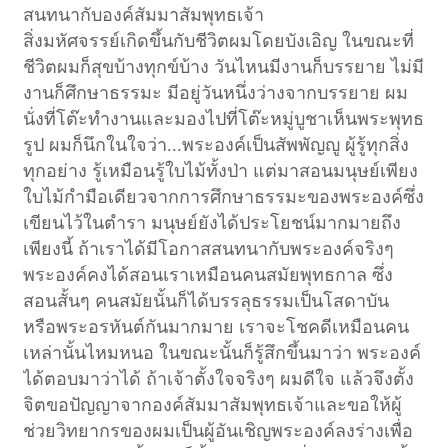
สนทนากับองค์สัมมาสัมพุทธเจ้า
สิ่งมหัศจรรย์เกิดขึ้นกับชีวิตผมโดยบังเอิญ ในขณะที่
ชีวิตผมก็สุขบ้างทุกข์บ้าง วันไหนมีงานก็บรรยาย ไม่มี
งานก็ศึกษาธรรมะ มีอยู่วันหนึ่งว่างจากบรรยาย ผม
นั่งที่โต๊ะทำงานและมองไปที่โต๊ะหมู่บูชาเห็นพระพุทธ
รูป ผมก็นึกในใจว่า...พระองค์เป็นสัพพัญญู ผู้รู้ทุกสิ่ง
ทุกอย่าง รู้เหมือนรู้ใบไม้ทั้งป่า แต่มาสอนมนุษย์เพียง
ใบไม้กำมือเดียวจากการศึกษาธรรมะของพระองค์ซึ่ง
เขียนไว้ในตำรา มนุษย์ยังได้ประโยชน์มากมายถึง
เพียงนี้ ถ้าเราได้มีโอกาสสนทนากับพระองค์จริงๆ
พระองค์คงได้สอนเราเหมือนคนสมัยพุทธกาล ซึ่ง
สอนสั้นๆ คนสมัยนั้นก็ได้บรรลุธรรมเป็นโสดาบัน
หรือพระอรหันต์กันมากมาย เราจะโชคดีเหมือนคน
เหล่านั้นไหมหนอ ในขณะนั้นก็รู้สึกขึ้นมาว่า พระองค์
ได้ตอบมาว่าได้ ถ้าเจ้าตั้งใจจริงๆ ผมดีใจ แล้วจึงตั้ง
จิตขอปัญญาจากองค์สัมมาสัมพุทธเจ้าและขอให้ผู้
ช่วยวิทยากรของผมเป็นผู้อันเชิญพระองค์ลงร่างเพื่อ