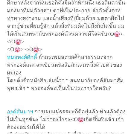
ศึกษาหลังจากนั้นเธอก็ตั้งจิตสักพักหนึ่ง เธอลืมตาขึ้น
มองมาที่ผมด้วยสายตาที่เป็นประกาย ลำตัวตั้งตรง
ท่าทางสง่างาม และน้ำเสียงที่เปี่ยมด้วยเมตตาผิดไป
จากผู้ช่วยที่ผมรู้จัก แล้วสิ่งที่ผมคิดไม่ถึงก็เกิดขึ้น ผม
ได้เริ่มสนทนากับพระองค์ด้วนความดีใจครับ
<O
>
</O
>
<O
> </O
>
หมอพงศ์ศักดิ์
ถ้ากระผมจะขอศึกษาธรรมะจาก
พระองค์และจะเขียนหนังสือสักเล่ม
หนึ่งด้วยตัวของ
ผมเอง
โดยตั้งชื่อหนังสือเล่มนี้ว่า “ สนทนากับองค์สัมมาสัม
พุทธเจ้า “ พระองค์จะเห็นเป็นประการใดครับ?
องค์สัมมาฯ
การเผยแผ่ธรรมะก็ดีอยู่แล้ว ทำแล้วต้อง
ไม่เป็นทุกข์นะ ไม่ว่าอะไรจะ
<O
เกิดขึ้นกับเจ้า เจ้า
ต้องยอมรับให้ได้