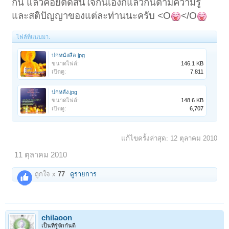
กัน แล้วค่อยตัดสินใจกันเองก็แล้วกันตามความรู้
และสติปัญญาของแต่ละท่านนะครับ <O
</O
ไฟล์ที่แนบมา:
ปกหนังสือ.jpg
ขนาดไฟล์:
146.1 KB
เปิดดู:
7,811
ปกหลัง.jpg
ขนาดไฟล์:
148.6 KB
เปิดดู:
6,707
แก้ไขครั้งล่าสุด:
12 ตุลาคม 2010
11 ตุลาคม 2010
ถูกใจ x
77
ดูรายการ
chilaoon
เป็นที่รู้จักกันดี