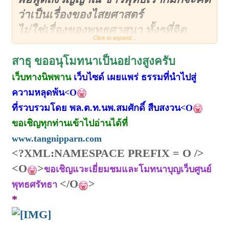
ว่าเป็นเรื่องของไสยศาสตร์
ไม่ใช่เรื่องของพุทธศาสนา ทั้งๆที่จิต
Click to expand...
วิญญาณเป็นของชาวพุทธโดยตรง
ซึ่งจิตวิญญาณเป็นพลังงาน ซึ่งประกอบ
สาธุ ขออนุโมทนาเป็นอย่างสูงครับ
เป็นส่วนหนึ่งในตัวมนุษย์
เว็บทางนิพพาน
เว็บไซด์ เผยแพร่ ธรรมที่นำไปสู่
จิตวิญญาณซึ่งเป็นพลังงานนี้มีหน้าที่เก็บ
ความหลุดพ้น<O
ข้อมูล
ของมนุษย์
ที่รวบรวมโดย พล.ต.ท.นพ.สมศักดิ์ สืบสงวน<O
จิตวิญญาณ
ไม่สูญหาย
ไปไหน เพราะเป็น
ขอเชิญทุกท่านเข้าไปอ่านได้ที่
พลังงานมีหน้าที่สะสมข้อมูล
www.tangnipparn.com
ของมนุษย์ที่เวียนว่ายตายเกิดมานับชาติ
<?XML:NAMESPACE PREFIX = O />
ไม่ถ้วน
<O
>
ขอเชิญแวะเยี่ยมชมและโมทนาบุญเว็บศูนย์
และบันทึกการกระทำของมนุษย์ในชาติ
</O
>
พุทธศรัทธา
นั้นๆ รวมทั้งบุญและกรรม
*
เพราะฉะนั้น สิ่งที่เกิดขึ้นกับมนุษย์ทุก