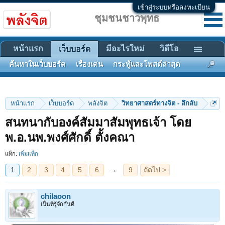
เข้าสู่ระบบหรือลงทะเบียน
ชุมชนชาวพุทธ
หน้าแรก
มีอะไรใหม่
วิดีโอ
เว็บบอร์ด
ค้นหาในเว็บบอร์ด
เรื่องเด่น
กระทู้และโพสต์ล่าสุด
หน้าแรก
เว็บบอร์ด
พลังจิต
วิทยาศาสตร์ทางจิต - ลึกลับ
สนทนากับองค์สัมมาสัมพุทธเจ้า โดย
1
2
3
4
5
6
→
9
ถัดไป >
พ.อ.นพ.พงศ์ศักดิ์ ตั้งคณา
แท็ก:
เพิ่มแท็ก
chilaoon
เป็นที่รู้จักกันดี