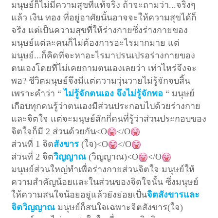
มนุษย์ก็ไม่มีความสุขที่แท้จริง ถ้าจะ
ถามว่า...จริงๆ
แล้ว เงิน ทอง ที่อยู่อาศัยนั้นอาจจะให้ความสุขได้ก็
จริง แต่เป็นความสุขที่ให้ร่างกายซึ่งร่างกายของ
มนุษย์แต่ละคนก็ไม่ต้องการอะไรมากมาย แต่
มนุษย์...ก็คิดที่จะหาอะไรมาปรนเปรอร่างกายของ
ตนเองโดยที่ไม่เคยถามตนเองเลยว่า เท่าไหร่จึงจะ
พอ? ชีวิตมนุษย์จึงมีแต่ความวุ่นวายไม่รู้จักจบสิ้น
เพราะคำว่า “
ไม่รู้จักตนเอง จึงไม่รู้จักพอ
“ มนุษย์
เกือบทุกคนรู้ว่าตนเองมีส่วนประกอบไปด้วยร่างกาย
และจิตใจ แต่จะมนุษย์สักกี่คนที่รู้ว่าส่วนประกอบของ
จิตใจก็มี
2 ส่วนด้วยกัน<O
</O
ส่วนที่
1 จิต
สังขาร
(ใจ)<O
</O
ส่วนที่
2 จิต
วิญญาณ
(วิญญาณ)<O
</O
มนุษย์ส่วนใหญ่ทำเพื่อร่างกายส่วนจิตใจ มนุษย์ให้
ความสำคัญน้อยและในส่วนของจิตใจนั้น ซึ่งมนุษย์
ให้ความสนใจน้อยอยู่แล้วยังย่อยเป็น
จิตสังขารและ
จิตวิญญาณ
มนุษย์ก็สนใจเฉพาะจิตสังขาร(ใจ)