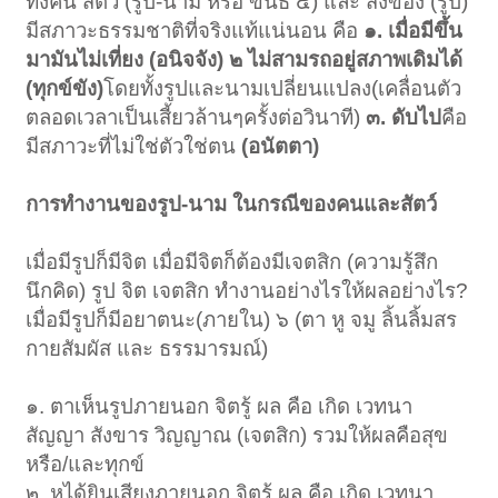
ทั้งคน สัตว์ (รูป-นาม หรือ ขันธ์ ๕) และ สิ่งของ (รูป)
มีสภาวะธรรมชาติที่จริงแท้แน่นอน คือ
๑. เมื่อมีขึ้น
มามันไม่เที่ยง (อนิจจัง) ๒ ไม่สามรถอยู่สภาพเดิมได้
(ทุกข์ขัง)
โดยทั้งรูปและนามเปลี่ยนแปลง(เคลื่อนตัว
ตลอดเวลาเป็นเสี้ยวล้านๆครั้งต่อวินาที)
๓. ดับไป
คือ
มีสภาวะที่ไม่ใช่ตัวใช่ตน
(อนัตตา)
การทำงานของรูป-นาม ในกรณีของคนและสัตว์
เมื่อมีรูปก็มีจิต เมื่อมีจิตก็ต้องมีเจตสิก (ความรู้สึก
นึกคิด) รูป จิต เจตสิก ทำงานอย่างไรให้ผลอย่างไร?
เมื่อมีรูปก็มีอยาตนะ(ภายใน) ๖ (ตา หู จมู ลิ้นลิ้มสร
กายสัมผัส และ ธรรมารมณ์)
๑. ตาเห็นรูปภายนอก จิตรู้ ผล คือ เกิด เวทนา
สัญญา สังขาร วิญญาณ (เจตสิก) รวมให้ผลคือสุข
หรือ/และทุกข์
๒. หูได้ยินเสียงภายนอก จิตรู้ ผล คือ เกิด เวทนา