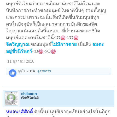
มนุษย์ที่เวียนว่ายตายเกิดมานับชาติไม่ถ้วน และ
บันทึกการกระทำของมนุษย์ในชาตินั้นๆ รวมทั้งบุญ
และกรรม เพราะฉะนั้น สิ่งที่เกิดขึ้นกับมนุษย์ทุก
คนในปัจจุบันก็เป็นผลมาจากการบันทึกของจิต
วิญญาณนั่นเอง สิ่งนี้แหละ...ที่กำหนดชะตาชีวิต
มนุษย์แต่ละคนในชาตินี้
<O
</O
จิตวิญญาณ
ของมนุษย์
ไม่มีการตาย
เป็นสิ่ง
อมตะ
อยู่ชั่วนิรันดร์
<O
</O
11 ตุลาคม 2010
ถูกใจ x
114
ดูรายการ
chilaoon
เป็นที่รู้จักกันดี
หมอพงศ์ศักดิ์
ดังนั้นมนุษย์เราจะเป็นอย่างไรนั้นก็ถูก