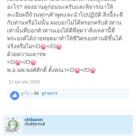
อะไร? ลองอ่านดูก่อนนะครับและพิจารณาให้
ละเอียดถี่ถ้วนทุกๆคำพูดและนำไปปฏิบัติ สิ่งนี้จะดี
กับท่านหรือไม่นั้น ผมบอกไม่ได้หรอกครับตัวท่าน
เท่านั้นที่บอกตัวท่านเองได้ดีที่สุดว่าสิ่งเหล่านี้ที่
พระองค์ได้ถ่ายทอดมาทำให้ชีวิตของท่านดีขึ้นได้
จริงหรือไม่<O
</O
ด้วยความเคารพ
<O
</O
พ.อ.นพ.พงศ์ศักดิ์ ตั้งคณา<O
</O
11 ตุลาคม 2010
ถูกใจ x
64
ดูรายการ
chilaoon
เป็นที่รู้จักกันดี