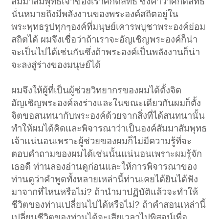
สัมมาสัมพุทธเจ้าของเราศักดิ์สิทธิ์ ซึ่งคำว่าศักดิ์สิทธิ์
นั่นหมายถึงมีพลังงานของพระองค์สถิตอยู่ใน
พระพุทธรูปทุกๆองค์ที่มนุษย์เคารพบูชาพระองค์ย่อม
สถิตได้ ผมจึงเชื่อว่าถ้าเราจะอัญเชิญพระองค์ก็น่า
จะเป็นไปได้เช่นกันซึ่งถ้าพระองค์เป็นพลังงานก็น่า
จะลงสู่ร่างของมนุษย์ได้
ผมจึงให้ผู้ที่เป็นผู้ช่วยวิทยากรของผมได้ตั้งจิต
อัญเชิญพระองค์ลงร่างและในขณะเดียวกันผมก็ตั้ง
จิตขอสนทนากับพระองค์ด้วยจากสิ่งที่ได้สนทนานั้น
ทำให้ผมได้คิดและพิจารณาว่าเป็นองค์สัมมาสัมพุทธ
เจ้าแน่นอนเพราะผู้ช่วยของผมก็ไม่มีความรู้ที่จะ
ตอบคำถามของผมได้เช่นนั้นแน่นอนเพราะผมรู้จัก
เธอดี ท่านลองอ่านดูก่อนและให้การพิจารณาของ
ท่านดูว่าคำพูดทั้งหลายเหล่านี้ท่านเคยได้ยินได้ฟัง
มาจากที่ไหนหรือไม่? ถ้านำมาปฏิบัติแล้วจะทำให้
ชีวิตของท่านเปลี่ยนไปได้หรือไม่? ถ้าคำสอนเหล่านี้
เปลี่ยนชีวิตของท่านได้จะเสียเวลาไปพิสูจน์เพื่อ