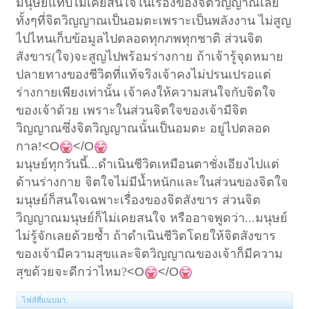
มนุษย์แทบไม่เคยสนใจในเรื่องของจิตวิญญาณเลย
ทั้งๆที่จิตวิญญาณเป็นอมตะเพราะเป็นพลังงาน ไม่สูญ
ไปไหนเก็บข้อมูลไปตลอดทุกภพทุกชาติ ส่วนจิต
สังขาร(ใจ)จะสูญไปพร้อมร่างกาย ถ้าเจ้ารู้จุดหมาย
ปลายทางของชีวิตที่แท้จริงเจ้าคงไม่ปรนเปรอแต่
ร่างกายเพียงเท่านั้น เจ้าคงให้ความสนใจกับจิตใจ
ของเจ้าด้วย เพราะในส่วนจิตใจของเจ้ามีจิต
วิญญาณซึ่งจิตวิญญาณนั้นเป็นอมตะ อยู่ไปตลอด
กาล!
<O
</O
มนุษย์ทุกวันนี้...ดำเนินชีวิตเหมือนตาชั่งเอียงไปแต่
ด้านร่างกาย จิตใจไม่มีน้ำหนักและในส่วนของจิตใจ
มนุษย์ก็สนใจเฉพาะเรื่องของจิตสังขาร ส่วนจิต
วิญญาณมนุษย์ก็ไม่เคยสนใจ หรืออาจพูดว่า...มนุษย์
ไม่รู้จักเลยด้วยซ้ำ ถ้าดำเนินชีวิตโดยให้จิตสังขาร
ของเจ้ามีความสุขและจิตวิญญาณของเจ้าก็มีความ
สุขด้วยจะดีกว่าไหม?
<O
</O
ไฟล์ที่แนบมา: