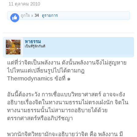
คนในปัจจุบัน
11 ตุลาคม 2010
ก็เป็นผลมาจากการบันทึกของจิต
ถูกใจ x
34
ดูรายการ
วิญญาณนั่นเอง
สิ่งนี้แหละ...ที่กำหนดชะตาชีวิตมนุษย์
แต่ละคนในชาตินี้<O
</O
หาธรรม
จิตวิญญาณ
ของมนุษย์
ไม่มีการตาย
เป็น
เป็นที่รู้จักกันดี
สิ่ง
อมตะ อยู่ชั่วนิรันดร์
<O
</O
<!--
แต่ที่ว่าจิตเป็นพลังงาน ดังนั้นพลังงานจึงไม่สูญหาย
google_ad_section_end -->
ไปไหนแต่เปลี่ยนรูปไปได้ตามกฎ
Thermodynamics ข้อที่ ๑
อันนี้ต้องระวัง การเชื่อแบบวิทยาศาสตร์ อาจจะยัง
อธิบายเรื่องจิตในทางนามธรรมไม่ตรงเผ๋งนัก จิตใน
ทางนามธรรมนั้นไม่สามารถอธิบายได้ด้วย
ตรรกศาสตร์หรืออภิปรัชญา
พวกนักจิตวิทยามักจะอธิบายว่าจิต คือ พลังงาน มี