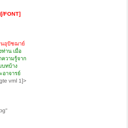
ม[/FONT]
็นอุปัชฌาย์
ท่าน เมื่อ
าความรู้จาก
รมบทบ้าง
ระอาจารย์
gte vml 1]>
pg"