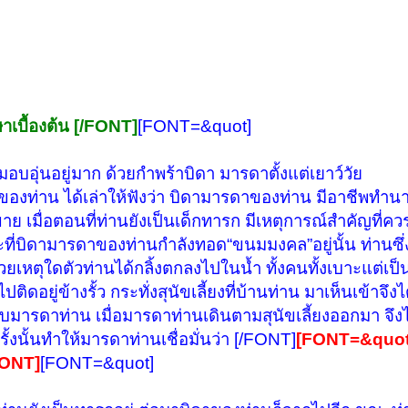
เบื้องต้น [/FONT]
[FONT=&quot]
บอุ่นอยู่มาก ด้วยกำพร้าบิดา มารดาตั้งแต่เยาว์วัย
ลานของท่าน ได้เล่าให้ฟังว่า บิดามารดาของท่าน มีอาชีพท
มื่อตอนที่ท่านยังเป็นเด็กทารก มีเหตุการณ์สำคัญที่ควร
ณะที่บิดามารดาของท่านกำลังทอด“ขนมมงคล”อยู่นั้น ท่านซึ่ง
ตุใดตัวท่านได้กลิ้งตกลงไปในน้ำ ทั้งคนทั้งเบาะแต่เป็นท
ปติดอยู่ข้างรั้ว กระทั่งสุนัขเลี้ยงที่บ้านท่าน มาเห็นเข้าจึงไ
กับมารดาท่าน เมื่อมารดาท่านเดินตามสุนัขเลี้ยงออกมา จึง
์ครั้งนั้นทำให้มารดาท่านเชื่อมั่นว่า [/FONT]
[FONT=&quot
/FONT]
[FONT=&quot]