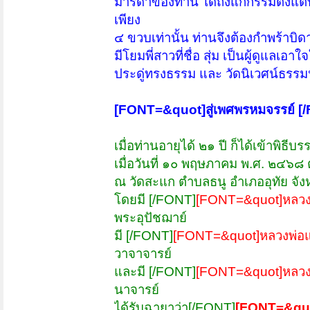
มารดาของท่าน ได้ถึงแก่กรรมตั้งแต่
เพียง
๔ ขวบเท่านั้น ท่านจึงต้องกำพร้าบิด
มีโยมพี่สาวที่ชื่อ สุ่ม เป็นผู้ดูแลเ
ประดู่ทรงธรรม และ วัดนิเวศน์ธรรม
[FONT=&quot]สู่เพศพรหมจรรย์ [
เมื่อท่านอายุได้ ๒๑ ปี ก็ได้เข้าพิธ
เมื่อวันที่ ๑๐ พฤษภาคม พ.ศ. ๒๔๖๘ 
ณ วัดสะแก ตำบลธนู อำเภออุทัย จั
โดยมี [/FONT]
[FONT=&quot]หลวงพ
พระอุปัชฌาย์
มี [/FONT]
[FONT=&quot]หลวงพ่อแด
วาจาจารย์
และมี [/FONT]
[FONT=&quot]หลวงพ
นาจารย์
ได้รับฉายาว่า[/FONT]
[FONT=&quo