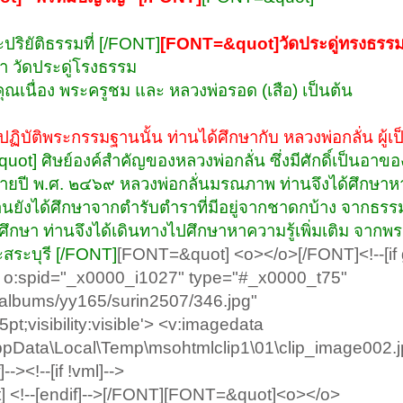
ริยัติธรรมที่ [/FONT]
[FONT=&quot]วัดประดู่ทรงธรร
่า วัดประดู่โรงธรรม
คุณเนื่อง พระครูชม และ หลวงพ่อรอด (เสือ) เป็นต้น
ัติพระกรรมฐานนั้น ท่านได้ศึกษากับ หลวงพ่อกลั่น ผู้เป
t] ศิษย์องค์สำคัญของหลวงพ่อกลั่น ซึ่งมีศักดิ์เป็นอาของ
ยปี พ.ศ. ๒๔๖๙ หลวงพ่อกลั่นมรณภาพ ท่านจึงได้ศึกษาห
านยังได้ศึกษาจากตำรับตำราที่มีอยู่จากชาดกบ้าง จากธร
การศึกษา ท่านจึงได้เดินทางไปศึกษาหาความรู้เพิ่มเติม จากพ
ะสระบุรี [/FONT]
[FONT=&quot] <o></o>[/FONT]<!--[if 
 o:spid="_x0000_i1027" type="#_x0000_t75"
m/albums/yy165/surin2507/346.jpg"
pt;visibility:visible'> <v:imagedata
AppData\Local\Temp\msohtmlclip1\01\clip_image002.j
-><!--[if !vml]-->
 <!--[endif]-->[/FONT][FONT=&quot]<o></o>