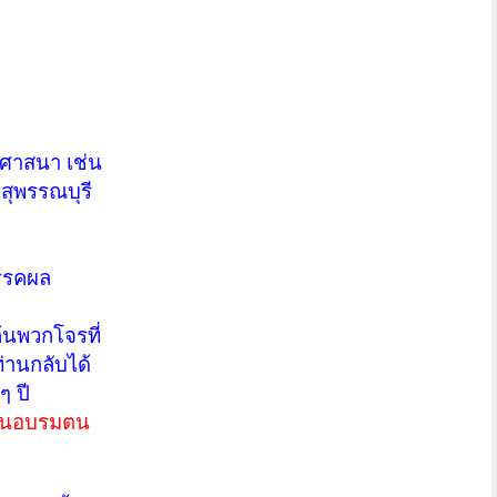
ธศาสนา เช่น
 สุพรรณบุรี
มรรคผล
ค้นพวกโจรที่
ท่านกลับได้
ๆ ปี
ึกฝนอบรมตน