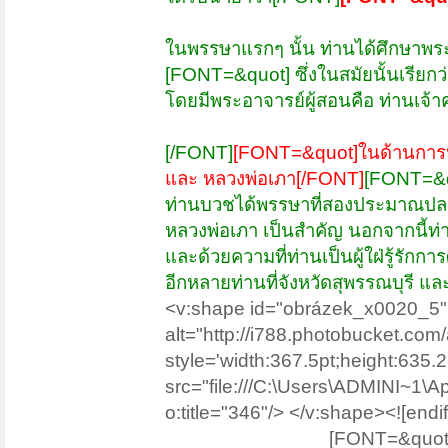
ในพรรษาแรกๆ นั้น ท่านได้ศึกษาพระป
[FONT=&quot] ซึ่งในสมัยนั้นเรียกว
โดยมีพระอาจารย์ผู้สอนคือ ท่านเจ้า
[/FONT]
[FONT=&quot]ในด้านการปฏิบ
และ หลวงพ่อเภา[/FONT]
[FONT=&quo
ท่านบวชได้พรรษาที่สองประมาณปลา
หลวงพ่อเภา เป็นสำคัญ นอกจากนี้ท่
และด้วยความที่ท่านเป็นผู้ใฝ่รู้รัก
อีกหลายท่านที่จังหวัดสุพรรณบุรี แล
<v:shape id="obrázek_x0020_5"
alt="http://i788.photobucket.co
style='width:367.5pt;height:635.25
src="file:///C:\Users\ADMINI~1\
o:title="346"/> </v:shape><![endif]-
[FONT=&quot]