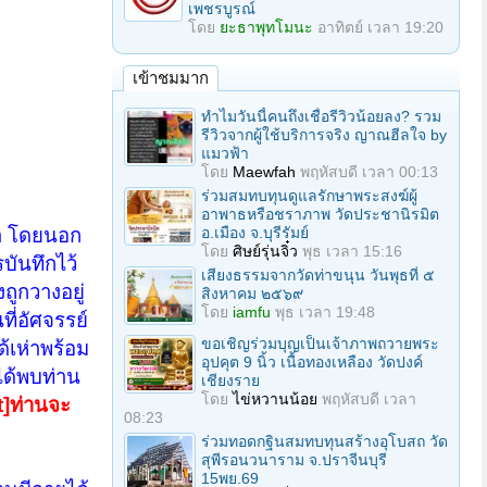
เพชรบูรณ์
โดย
ยะธาพุทโมนะ
อาทิตย์ เวลา 19:20
เข้าชมมาก
ทำไมวันนี้คนถึงเชื่อรีวิวน้อยลง? รวม
รีวิวจากผู้ใช้บริการจริง ญาณฮีลใจ by
แมวฟ้า
โดย
Maewfah
พฤหัสบดี เวลา 00:13
ร่วมสมทบทุนดูแลรักษาพระสงฆ์ผู้
อาพาธหรือชราภาพ วัดประชานิรมิต
ำนา โดยนอก
อ.เมือง จ.บุรีรัมย์
โดย
ศิษย์รุ่นจิ๋ว
พุธ เวลา 15:16
บันทึกไว้
เสียงธรรมจากวัดท่าขนุน วันพุธที่ ๕
ถูกวางอยู่
สิงหาคม ๒๕๖๙
โดย
iamfu
พุธ เวลา 19:48
ี่อัศจรรย์
ขอเชิญร่วมบุญเป็นเจ้าภาพถวายพระ
ด้เห่าพร้อม
อุปคุต 9 นิ้ว เนื้อทองเหลือง วัดปงค์
ได้พบท่าน
เชียงราย
โดย
ไข่หวานน้อย
พฤหัสบดี เวลา
]ท่านจะ
08:23
ร่วมทอดกฐินสมทบทุนสร้างอุโบสถ วัด
สุพีรอนวนาราม จ.ปราจีนบุรี
15พย.69