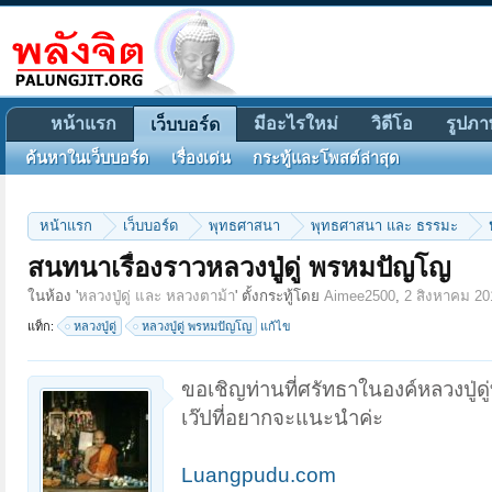
หน้าแรก
มีอะไรใหม่
วิดีโอ
รูปภา
เว็บบอร์ด
ค้นหาในเว็บบอร์ด
เรื่องเด่น
กระทู้และโพสต์ล่าสุด
หน้าแรก
เว็บบอร์ด
พุทธศาสนา
พุทธศาสนา และ ธรรมะ
สนทนาเรื่องราวหลวงปู่ดู่ พรหมปัญโญ
ในห้อง '
หลวงปู่ดู่ และ หลวงตาม้า
' ตั้งกระทู้โดย
Aimee2500
,
2 สิงหาคม 20
แท็ก:
หลวงปู่ดู่
หลวงปู่ดู่ พรหมปัญโญ
แก้ไข
ขอเชิญท่านที่ศรัทธาในองค์หลวงปู่ดู่
เว๊ปที่อยากจะแนะนำค่ะ
Luangpudu.com