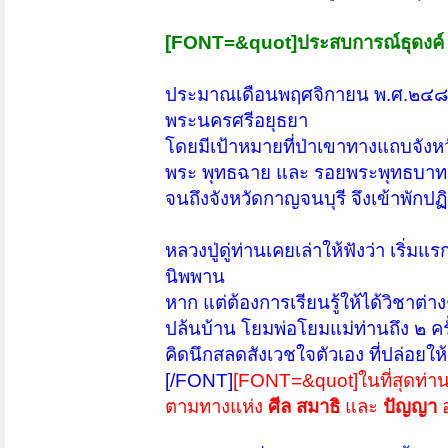
[FONT=&quot]ประสบการณ์ธุดงค์
ประมาณเดือนพฤศจิกายน พ.ศ.๒๔๘๖ อ
พระนครศรีอยุธยา
โดยมีเป้าหมายที่ป่าเขาทางแถบจัง
พระ พุทธฉาย และ รอยพระพุทธบาท จังห
จนถึงจังหวัดกาญจนบุรี จึงเข้าพักปฏ
หลวงปู่ดู่ท่านเคยเล่าให้ฟังว่า เริ่ม
นิพพาน
หาก แต่ต้องการเรียนรู้ให้ได้วิชาต่า
ปล้นบ้าน โยมพ่อโยมแม่ท่านถึง ๒ ครั้
คิดนึกสลดสังเวชใจตัวเอง ที่ปล่อยใ
[/FONT]
[FONT=&quot]ในที่สุดท่านก็
ตามทางแห่ง
ศีล สมาธิ
และ
ปัญญา