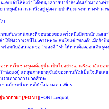
ท่านเคยเล่าให้ฟังว่า ได้พบฝูงควายป่ากำลังเดินเข้ามาทางท่า
ดเดี่ยว หยุดยืนภาวนานิ่งอยู่ ฝูงควายป่าที่มุ่งตรงมาทางท่าน 
กไป
นมักพบกับพวกนักเลงที่ชอบลองของ ครั้งหนึ่งมีพวกนักเลงเอา
าให้ฟังว่า พวกนี้ไม่เคารพพระ สนใจแต่ “ของดี” เมื่อยิงปืน
ร้อมกับอ้อนวอนขอ “ ของดี ” ทำให้ท่านต้องออกเดินธุด
งท่านในช่วงธุดงค์อยู่นั้น เป็นไปอย่างเอาจริงเอาจัง ย
=&quot] แต่สุขภาพธาตุขันธ์ของท่านก็ไม่เป็นใจเสียเลย บ่
ื่อบรรเทาอาการปวดศีรษะ
อย ๆ แม้กระนั้นท่านก็ยังไม่ละความเพียร
ู่ฟากตาย” [/FONT]
[FONT=&quot]