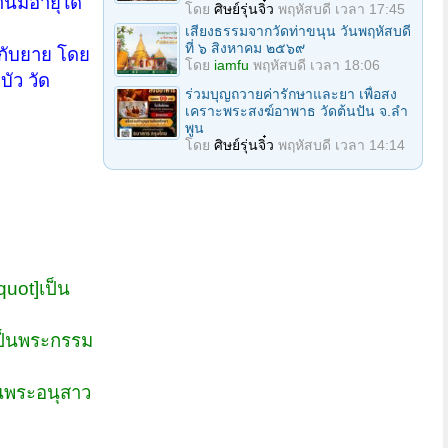
นมีอายุได้
โดย
ศิษย์รุ่นจิ๋ว
พฤหัสบดี เวลา 17:45
เสียงธรรมจากวัดท่าขนุน วันพฤหัสบดี
ที่ ๖ สิงหาคม ๒๕๖๙
ู่กับยาย โดย
โดย
iamfu
พฤหัสบดี เวลา 18:06
บัว วัด
ร่วมบุญถวายค่ารักษาและยา เพื่อสง
เคราะพระสงฆ์อาพาธ วัดต้นปัน จ.ลํา
พูน
โดย
ศิษย์รุ่นจิ๋ว
พฤหัสบดี เวลา 14:14
uot]เป็น
ป็นพระกรรม
นพระอนุสาว