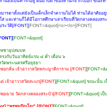
ท่านยังเป็นทารกอยู่ ต่อมาบิดาของท่านก็จากไปอีก ขณะท่า
ามารดาตั้งแต่ยังเป็นเด็กเล็กจำความไม่ได้ ท่านได้อาศัยอย
อาใจใส่ และท่านก็ได้มีโอกาสศึกษาเล่าเรียนที่วัดกลางคลองสระ
ประวัติ[/FONT]
[FONT=&quot]<o></o>[/FONT]
/FONT]
[FONT=&quot]
ีบรรพชาอุปสมบท
ตรงกับวันอาทิตย์แรม ๔ ค่ำ เดือน ๖
งหวัดพระนครศรีอยุธยา
่อกลั่น เจ้าอาวาสวัดพระญาติการาม [/FONT]
[FONT=&q
่ เจ้าอาวาสวัดสะแก[/FONT]
[FONT=&quot] ขณะนั้น เ
่อฉาย วัดกลางคลองสระบัว[/FONT]
[FONT=&quot] เป็
t] “พรหมปัญโญ” [/FONT]
[FONT=&quot]