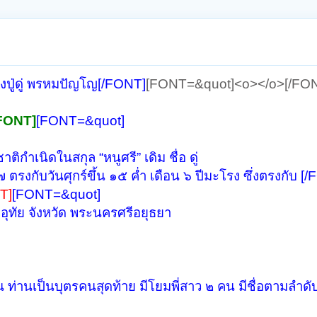
ปู่ดู่ พรหมปัญโญ[/FONT]
[FONT=&quot]<o></o>[/FON
/FONT]
[FONT=&quot]
ิกำเนิดในสกุล “หนูศรี” เดิม ชื่อ ดู่
 ตรงกับวันศุกร์ขึ้น ๑๕ ค่ำ เดือน ๖ ปีมะโรง ซึ่งตรงกับ [
T]
[FONT=&quot]
อุทัย จังหวัด พระนครศรีอยุธยา
น ท่านเป็นบุตรคนสุดท้าย มีโยมพี่สาว ๒ คน มีชื่อตามลำดับด