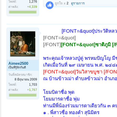
โพสต์:
1,276
ถูกใจ x
2
ดูรายการ
ค่าพลัง:
+4,339
[FONT=&quot]ประวัติหลวง
[FONT=&quot]
[/FONT]
[FONT=&quot]ชาติภูมิ [
พระคุณเจ้าหลวงปู่ดู่ พรหมปัญโญ มีชาต
Aimee2500
เกิดเมื่อวันที่ ๒๙ เมษายน พ.ศ. ๒๔๔๗
เป็นที่รู้จักกันดี
[FONT=&quot]วันวิสาขบูชา [/FON
วันที่สมัครสมาชิก:
ณ บ้านข้าวเม่า ตำบลข้าวเม่า อำเภอ
8 มิถุนายน 2009
โพสต์:
1,703
ค่าพลัง:
+1,767
โยมบิดาชื่อ พุด
โยมมารดาชื่อ พุ่ม
ท่านมีพี่น้องร่วมมารดาเดียวกัน ๓ ค
๑ . พี่สาวชื่อ ทองคำ สุนิมิตร