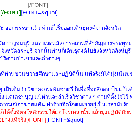
[/FONT]​
 [/FONT]
[FONT=&quot]
อกพรรษาแล้ว ท่านก็เริ่มออกเดินธุดงค์จากจังหวัด
หวัดกาญจนบุรี และ แวะนมัสการสถานที่สำคัญทางพระพุท
วัดสระบุรี จากนั้นท่านก็เดินธุดงค์ไปยังจังหวัดสิงห์บุรี
ิบัติตามป่าเขาและถ้ำต่างๆ
แรกที่ท่านขวนขวายศึกษาและปฏิบัตินั้น แท้จริงมิได้มุ่งเน้น
งๆ เป็นต้นว่า วิชาคงกระพันชาตรี ก็เพื่อที่จะสึกออกไปแก้แ
ง แต่เดชะบุญ แม้ท่านจะสำเร็จวิชาต่าง ๆ ตามที่ตั้งใจไว้ 
ห้อารมณ์อาฆาตแค้น ทำร้ายจิตใจตนเองอยู่เป็นเวลานับสิบ 
ได้ตั้งจิตอโหสิกรรมให้แก่โจรเหล่านั้น แล้วมุ่งปฏิบัติฝ
อย่างแท้จริง[/FONT]
[FONT=&quot]