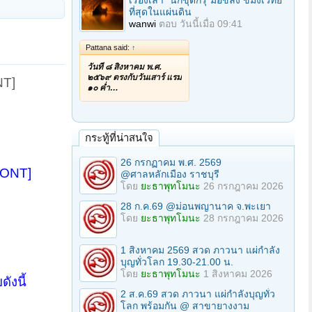
เรื่องเล่า "นักขุดกรุ"มือขลัง ขมังเวทย์
ที่สุดในแผ่นดิน
wanwi
ตอบ
วันนี้เมื่อ 09:41
Pattana said:
↑
วันที่ ๘ สิงหาคม พ.ศ.
๒๕๖๙ ตรงกับวันเสาร์ แรม
T]​
๑๐ ค่ำ…
กระทู้ที่น่าสนใจ
26 กรกฏาคม พ.ศ. 2569
/FONT]
@ศาลหลักเมือง ราชบุรี
โดย
ยะธาพุทโมนะ
26 กรกฎาคม 2026
28 ก.ค.69 @ม่อนพญานาค จ.พะเยา
โดย
ยะธาพุทโมนะ
28 กรกฎาคม 2026
1 สิงหาคม 2569 สวด ภาวนา แผ่กำลัง
บุญทั่วโลก 19.30-21.00 น.
โดย
ยะธาพุทโมนะ
1 สิงหาคม 2026
ังนี้
2 ส.ค.69 สวด ภาวนา แผ่กำลังบุญทั่ว
โลก พร้อมกัน @ สาขายางงาม