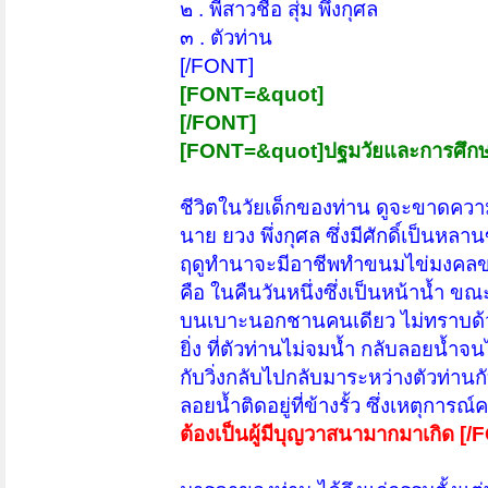
๒ . พี่สาวชื่อ สุ่ม พึ่งกุศล
๓ . ตัวท่าน
[/FONT]
[FONT=&quot]
[/FONT]
[FONT=&quot]ปฐมวัยและการศึกษา
ชีวิตในวัยเด็กของท่าน ดูจะขาดความอ
นาย ยวง พึ่งกุศล ซึ่งมีศักดิ์เป็นห
ฤดูทำนาจะมีอาชีพทำขนมไข่มงคลขาย เ
คือ ในคืนวันหนึ่งซึ่งเป็นหน้าน้ำ ข
บนเบาะนอกชานคนเดียว ไม่ทราบด้วยเห
ยิ่ง ที่ตัวท่านไม่จมน้ำ กลับลอยน้ำจนไ
กับวิ่งกลับไปกลับมาระหว่างตัวท่าน
ลอยน้ำติดอยู่ที่ข้างรั้ว ซึ่งเหตุการณ
ต้องเป็นผู้มีบุญวาสนามากมาเกิด [