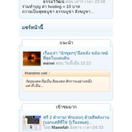
ธรรมวิวัฒน์
ตอบ
เสาร์ เวลา 23:48
ร่วมทำบุญ ค่า hosting = 10 บาท
ถวายเป็นพุทธบูชา ธรรมบูชา สังฆบูชา…
แชร์หน้านี้
แนะนำ
เรื่องเล่า "นักขุดกรุ"มือขลัง ขมังเวทย์
ที่สุดในแผ่นดิน
wanwi
ตอบ
วันนี้เมื่อ 10:22
Khamphee said:
↑
วัตถุมงคล ถือเป็น สิ่งมงคล สักการะอย่างหนึ่ง
แต่ ที่ เป็น…
เข้าชมมาก
ฟรี 2 คำถาม! ทักแม่นๆ ด้วยสีพลังงาน
(บอกแค่สีที่ใช่ รู้เรื่องหมด)...
โดย
Maewfah
อังคาร เวลา 04:33