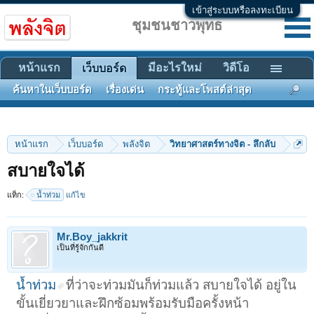
เข้าสู่ระบบหรือลงทะเบียน
ชุมชนชาวพุทธ
หน้าแรก
มีอะไรใหม่
วิดีโอ
เว็บบอร์ด
ค้นหาในเว็บบอร์ด
เรื่องเด่น
กระทู้และโพสต์ล่าสุด
หน้าแรก
เว็บบอร์ด
พลังจิต
วิทยาศาสตร์ทางจิต - ลึกลับ
สบายใจได้
แท็ก:
น้ำท่วม
แก้ไข
Mr.Boy_jakkrit
เป็นที่รู้จักกันดี
น้ำท่วม
ที่ว่าจะท่วมมันก็ท่วมแล้ว สบายใจได้ อยู่ใน
ขั้นเยี่ยวยาและฝึกซ้อมพร้อมรับมือครั้งหน้า