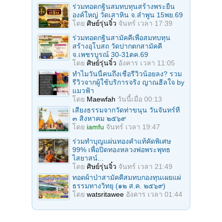
ร่วมทอดกฐินสมทบทุนสร้างพระยืน
องค์ใหญ่ วัดเสาหิน จ.ลําพูน 15พย.69
โดย
ศิษย์รุ่นจิ๋ว
จันทร์ เวลา 17:39
ร่วมทอดกฐินสามัคคีเพื่อสมทบทุน
สร้างอุโบสถ วัดปากตกสามัคคี
จ.เพชรบูรณ์ 30-31ตค.69
โดย
ศิษย์รุ่นจิ๋ว
อังคาร เวลา 11:05
ทำไมวันนี้คนถึงเชื่อรีวิวน้อยลง? รวม
รีวิวจากผู้ใช้บริการจริง ญาณฮีลใจ by
แมวฟ้า
โดย
Maewfah
วันนี้เมื่อ 00:13
เสียงธรรมจากวัดท่าขนุน วันจันทร์ที่
๓ สิงหาคม ๒๕๖๙
โดย
iamfu
จันทร์ เวลา 19:47
ร่วมทําบุญแผ่นทองคำแท้คัดพิเศษ
99% เพื่อปิดทองหลวงพ่อพระพุทธ
ไสยาสน์...
โดย
ศิษย์รุ่นจิ๋ว
จันทร์ เวลา 21:49
ทอดผ้าป่าสามัคคีสมทบกองทุนเผยแผ่
ธรรมทางวิทยุ (๑๒ ส.ค. ๒๕๖๙)
โดย
watsritawee
อังคาร เวลา 01:44