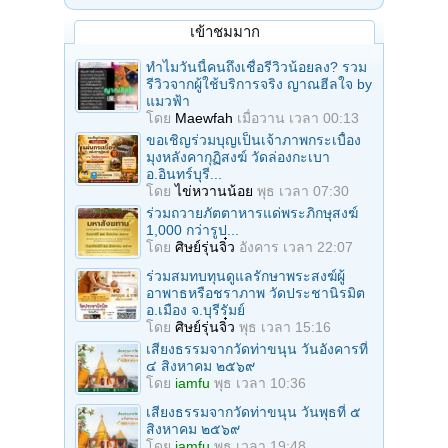
เข้าชมมาก
ทำไมวันนี้คนถึงเชื่อรีวิวน้อยลง? รวม
รีวิวจากผู้ใช้บริการจริง ญาณฮีลใจ by
แมวฟ้า
โดย
Maewfah
เมื่อวาน เวลา 00:13
ขอเชิญร่วมบุญเป็นเจ้าภาพกระเบื้อง
มุงหลังคากุฏิสงฆ์ วัดล่องกะเบา
อ.อินทร์บุรี...
โดย
ไข่หวานน้อย
พุธ เวลา 07:30
ร่วมถวายภัตตาหารแด่พระภิกษุสงฆ์
1,000 กว่ารูป...
โดย
ศิษย์รุ่นจิ๋ว
อังคาร เวลา 22:07
ร่วมสมทบทุนดูแลรักษาพระสงฆ์ผู้
อาพาธหรือชราภาพ วัดประชานิรมิต
อ.เมือง จ.บุรีรัมย์
โดย
ศิษย์รุ่นจิ๋ว
พุธ เวลา 15:16
เสียงธรรมจากวัดท่าขนุน วันอังคารที่
๔ สิงหาคม ๒๕๖๙
โดย
iamfu
พุธ เวลา 10:36
เสียงธรรมจากวัดท่าขนุน วันพุธที่ ๕
สิงหาคม ๒๕๖๙
โดย
iamfu
พุธ เวลา 19:48