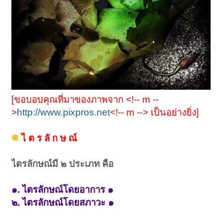
[ขอบอบคุณที่มาของภาพจาก <!-- m --
>
http://www.pixpros.net
<!-- m --> เป็นอย่างยิ่ง]
ไ ต ร ลั ก ษ ณ์
ไตรลักษณ์มี ๒ ประเภท คือ
๑. ไตรลักษณ์โดยอาการ ๑
๒. ไตรลักษณ์โดยสภาวะ ๑