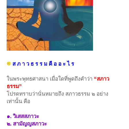
ส ภ า ว ธ ร ร ม คื อ อ ะ ไ ร
ในพระพุทธศาสนา เมื่อใดที่พูดถึงคำว่า
“สภาว
ธรรม”
โปรดทราบว่านั่นหมายถึง สภาวธรรม ๒ อย่าง
เท่านั้น คือ
๑. วิเสสสภาวะ
๒. สามัญญสภาวะ