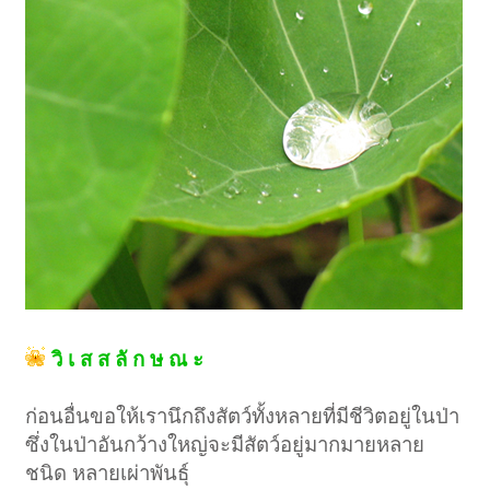
วิ เ ส ส ลั ก ษ ณ ะ
ก่อนอื่นขอให้เรานึกถึงสัตว์ทั้งหลายที่มีชีวิตอยู่ในป่า
ซึ่งในป่าอันกว้างใหญ่จะมีสัตว์อยู่มากมายหลาย
ชนิด หลายเผ่าพันธุ์