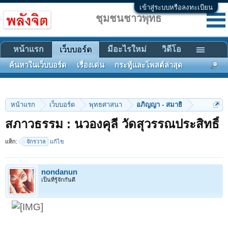
เข้าสู่ระบบหรือลงทะเบียน
ชุมชนชาวพุทธ
หน้าแรก
มีอะไรใหม่
วิดีโอ
เว็บบอร์ด
ค้นหาในเว็บบอร์ด
เรื่องเด่น
กระทู้และโพสต์ล่าสุด
หน้าแรก
เว็บบอร์ด
พุทธศาสนา
อภิญญา - สมาธิ
สภาวธรรม : นวองคุลี วัดสุวรรณประสิทธิ์
แท็ก:
จักรวาล
แก้ไข
nondanun
เป็นที่รู้จักกันดี