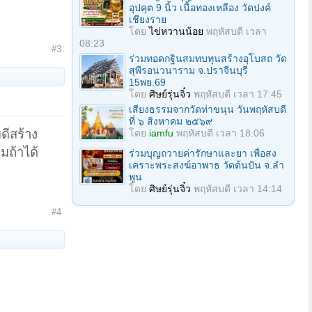
อุปคุต 9 นิ้ว เนื้อทองเหลือง วัดปงค์
เชียงราย
โดย
ไข่หวานน้อย
พฤหัสบดี เวลา
08:23
#3
ร่วมทอดกฐินสมทบทุนสร้างอุโบสถ วัด
สุพีรอนวนาราม จ.ปราจีนบุรี
15พย.69
โดย
ศิษย์รุ่นจิ๋ว
พฤหัสบดี เวลา 17:45
เสียงธรรมจากวัดท่าขนุน วันพฤหัสบดี
ที่ ๖ สิงหาคม ๒๕๖๙
ดีสร้าง
โดย
iamfu
พฤหัสบดี เวลา 18:06
มถ้าได้
ร่วมบุญถวายค่ารักษาและยา เพื่อสง
เคราะพระสงฆ์อาพาธ วัดต้นปัน จ.ลํา
พูน
โดย
ศิษย์รุ่นจิ๋ว
พฤหัสบดี เวลา 14:14
#4