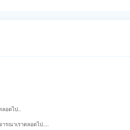
ด้ตลอดไป..
ิจารณาเราตลอดไป....