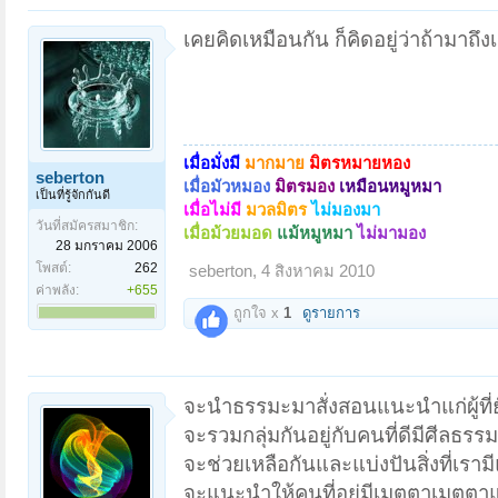
เคยคิดเหมือนกัน ก็คิดอยู่ว่าถ้ามาถึ
เมื่อมั่งมี
มากมาย
มิตรหมายหอง
seberton
เมื่อมัวหมอง
มิตรมอง
เหมือนหมูหมา
เป็นที่รู้จักกันดี
เมื่อไม่มี
มวลมิตร
ไม่มองมา
วันที่สมัครสมาชิก:
เมื่อม้วยมอด
แม้หมูหมา
ไม่มามอง
28 มกราคม 2006
โพสต์:
262
seberton
,
4 สิงหาคม 2010
ค่าพลัง:
+655
ถูกใจ x
1
ดูรายการ
จะนำธรรมะมาสั่งสอนแนะนำแก่ผู้ที่ยั
จะรวมกลุ่มกันอยู่กับคนที่ดีมีศีลธร
จะช่วยเหลือกันและแบ่งปันสิ่งที่เราม
จะแนะนำให้คนที่อยู่มีเมตตาเมตตาแ