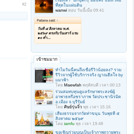
เรื่องเล่า "นักขุดกรุ"มือขลัง ขมังเวทย์
#2
ที่สุดในแผ่นดิน
wanwi
ตอบ
วันนี้เมื่อ 09:41
Pattana said:
↑
วันที่ ๘ สิงหาคม พ.ศ.
๒๕๖๙ ตรงกับวันเสาร์ แรม
๑๐ ค่ำ…
เข้าชมมาก
ทำไมวันนี้คนถึงเชื่อรีวิวน้อยลง? รวม
รีวิวจากผู้ใช้บริการจริง ญาณฮีลใจ by
แมวฟ้า
โดย
Maewfah
พฤหัสบดี เวลา 00:13
ร่วมสมทบทุนดูแลรักษาพระสงฆ์ผู้
อาพาธหรือชราภาพ วัดประชานิรมิต
อ.เมือง จ.บุรีรัมย์
โดย
ศิษย์รุ่นจิ๋ว
พุธ เวลา 15:16
เสียงธรรมจากวัดท่าขนุน วันพุธที่ ๕
สิงหาคม ๒๕๖๙
โดย
iamfu
พุธ เวลา 19:48
ขอเชิญร่วมบุญเป็นเจ้าภาพถวายพระ