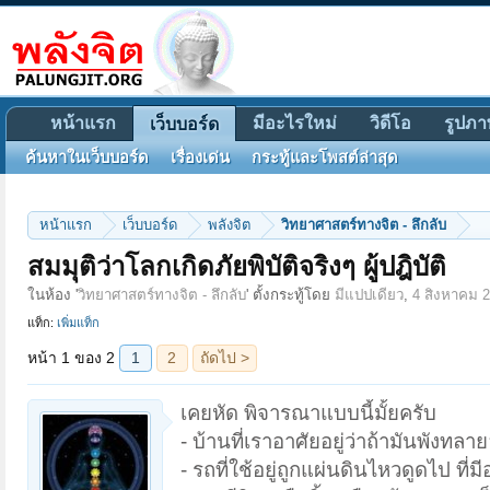
หน้าแรก
มีอะไรใหม่
วิดีโอ
รูปภา
เว็บบอร์ด
ค้นหาในเว็บบอร์ด
เรื่องเด่น
กระทู้และโพสต์ล่าสุด
หน้าแรก
เว็บบอร์ด
พลังจิต
วิทยาศาสตร์ทางจิต - ลึกลับ
หน้า 1 ของ 2
1
2
ถัดไป >
สมมุติว่าโลกเกิดภัยพิบัติจริงๆ ผู้ปฎิบัติ
ในห้อง '
วิทยาศาสตร์ทางจิต - ลึกลับ
' ตั้งกระทู้โดย
มีแปปเดียว
,
4 สิงหาคม 
แท็ก:
เพิ่มแท็ก
เคยหัด พิจารณาแบบนี้มั้ยครับ
- บ้านที่เราอาศัยอยู่ว่าถ้ามันพังทลา
- รถที่ใช้อยู่ถูกแผ่นดินไหวดูดไป ที่มีอ