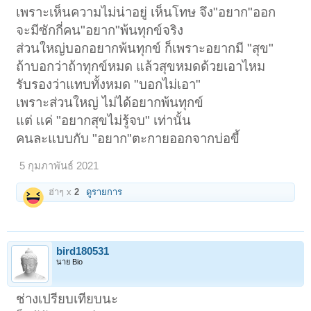
เพราะเห็นความไม่น่าอยู่ เห็นโทษ จึง"อยาก"ออก
จะมีซักกี่คน"อยาก"พ้นทุกข์จริง
ส่วนใหญ่บอกอยากพ้นทุกข์ ก็เพราะอยากมี "สุข"
ถ้าบอกว่าถ้าทุกข์หมด แล้วสุขหมดด้วยเอาไหม
รับรองว่าแทบทั้งหมด "บอกไม่เอา"
เพราะส่วนใหญ่ ไม่ได้อยากพ้นทุกข์
แต่ เเค่ "อยากสุขไม่รู้จบ" เท่านั้น
คนละแบบกับ "อยาก"ตะกายออกจากบ่อขี้
5 กุมภาพันธ์ 2021
ฮ่าๆ x
2
ดูรายการ
bird180531
นาย Bio
ช่างเปรียบเทียบนะ