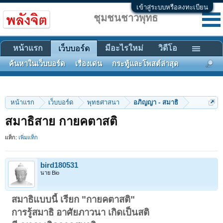
เข้าสู่ระบบหรือลงทะเบียน
ชุมชนชาวพุทธ
หน้าแรก
มีอะไรใหม่
วิดีโอ
เว็บบอร์ด
ค้นหาในเว็บบอร์ด
เรื่องเด่น
กระทู้และโพสต์ล่าสุด
หน้าแรก
เว็บบอร์ด
พุทธศาสนา
อภิญญา - สมาธิ
สมาธิสาย กายคตาสติ
แท็ก:
เพิ่มแท็ก
bird180531
นาย Bio
สมาธิแบบนี้ เรียก "กายคตาสติ"
การรู้สมาธิ อาศัยภาวนา เกิดเป็นสติ