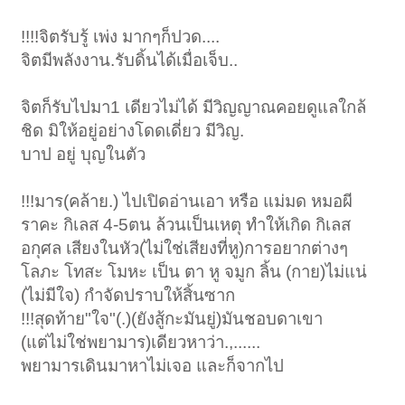
!!!!จิตรับรู้ เพ่ง มากๆก็ปวด....
จิตมีพลังงาน.รับดิ้นได้เมื่อเจ็บ..
จิตก็รับไปมา1 เดียวไม่ได้ มีวิญญาณคอยดูแลใกล้
ชิด มิให้อยู่อย่างโดดเดี่ยว มีวิญ.
บาป อยู่ บุญในตัว
!!!มาร(คล้าย.) ไปเปิดอ่านเอา หรือ แม่มด หมอผี
ราคะ กิเลส 4-5ตน ล้วนเป็นเหตุ ทำให้เกิด กิเลส
อกุศล เสียงในหัว(ไม่ใช่เสียงที่หู)การอยากต่างๆ
โลภะ โทสะ โมหะ เป็น ตา หู จมูก ลิ้น (กาย)ไม่แน่
(ไม่มีใจ) กำจัดปราบให้สิ้นซาก
!!!สุดท้าย"ใจ"(.)(ยังสู้กะมันยู่)มันชอบดาเขา
(แต่ไม่ใช่พยามาร)เดียวหาว่า.,......
พยามารเดินมาหาไม่เจอ และก็จากไป