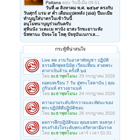
Pattana
ตอบ
วันนี้เมื่อ 09:51
วันที่ ๗ สิงหาคม พ.ศ. ๒๕๖๙ ตรงกับ
วันศุกร์ แรม ๙ ค่ำ เดือนแปดหลัง (๘๘) ปีมะเมีย
ทำบุญใส่บาตรในเช้าวันนี้
อนุโมทนาบุญร่วมกันครับ
สุทินนัง วะตะเม ทานัง อาสะวักขะยาวะหัง
นิพพานะ ปัจจะโย โหตุ ปัจจุบันเนกาเล…
กระทู้ที่น่าสนใจ
Live สด งานวันอาสาฬหบูชา ปฏิบัติ
ธรรมฝึกพุทธนิมิต เวียนเทียน สวดพระ
คาถาเงินล้าน ครั้งที่ ๖๔
โดย
ยะธาพุทโมนะ
29 กรกฎาคม 2026
ถอดบทเรียน 7 วัน สู่พระโสดาบัน | คุณ
ภูรินนท์ สรวงยานนท์
โดย
ยะธาพุทโมนะ
24 กรกฎาคม 2026
ความงามระดับจักรวาลและทัศนะของ
พระปฏิบัติดีปฏิบัติชอบ
โดย
ยะธาพุทโมนะ
26 กรกฎาคม 2026
ผลการฝึกปฎิบัติของ คุณธนพร หงสกุล /
ทรงกำลังใจระดับพระสกิทาคามีมรรค
โดย
ยะธาพุทโมนะ
เสาร์ เวลา 01:01