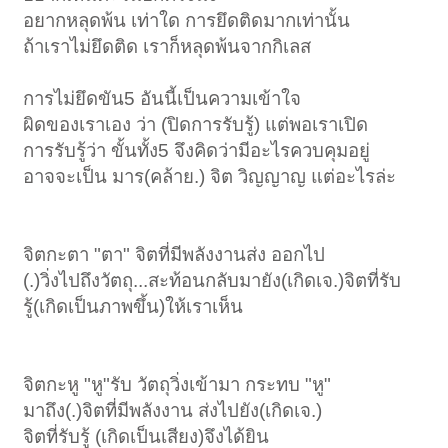
อยากหลุดพ้น เท่าใด การยึดติดมากเท่านั้น
ถ้าเราไม่ยึดติด เราก็หลุดพ้นจากกิเลส
การไม่ยึดขัน5 อันนี้เป็นความเข้าใจ
ผิดของเราเอง ว่า (ปิดการรับรู้) แต่พอเราเปิด
การรับรู้ว่า ขั้นทั้ง5 จึงคิดว่ามีอะไรควบคุมอยู่
อาจจะเป็น มาร(คล้าย.) จิต วิญญาญ แต่อะไรล่ะ
จิตกะตา "ตา" จิตที่มีพลังงานส่ง ออกไป
(.)วิ่งไปถึงวัตถุ...สะท้อนกลับมายัง(เกิดเจ.)จิตที่รับ
รู้(เกิดเป็นภาพขึ้น)ให้เราเห็น
จิตกะหู "หู"รับ วัตถุวิ่งเข้ามา กระทบ "หู"
มาถึง(.)จิตที่มีพลังงาน ส่งไปยัง(เกิดเจ.)
จิตที่รับรู้ (เกิดเป็นเสียง)จึงได้ยิน