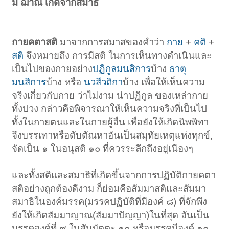
มี ฌาณ เกิดจากสมาธิ
กายคตาสติ
มาจากการสมาสของคำว่า
กาย
+
คติ
+
สติ
จึงหมายถึง การมีสติ ในการเห็นทางดำเนินและ
เป็นไปของกายอย่าง
ปฏิกูลมนสิการ
บ้าง
ธาตุ
มนสิการ
บ้าง หรือ
นวสีวถิกา
บ้าง เพื่อให้เห็นความ
จริงเกี่ยวกับกาย ว่าไม่งาม น่าปฏิกูล ของเหล่ากาย
ทั้งปวง กล่าวคือพิจารณาให้เห็นความจริงที่เป็นไป
ทั้งในกายตนและในกายผู้อื่น เพื่อยังให้เกิดนิพพิทา
จึงบรรเทาหรือดับตัณหาอันเป็นสมุทัยเหตุแห่งทุกข์,
จัดเป็น ๑ ในอนุสติ ๑๐ ที่ควรระลึกถึงอยู่เนืองๆ
และทั้งสติและสมาธิที่เกิดขึ้นจากการปฏิบัติกายคตา
สติอย่างถูกต้องดีงาม ก็ย่อมคือสัมมาสติและสัมมา
สมาธิในองค์มรรค(มรรคปฏิบัติที่มีองค์ ๘) ที่จักพึง
ยังให้เกิดสัมมาญาณ(สัมมาปัญญา)ในที่สุด อันเป็น
มรรคองค์ที่ ๙ ในสัมมัตตะ ๑๐ หรือมรรคมีองค์ ๑๐