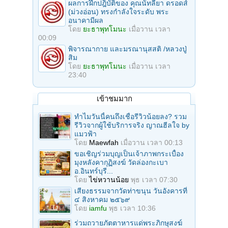
ผลการฝึกปฎิบัติของ คุณนัทลียา ดรอดส์
(ม่วงอ่อน) ทรงกำลังใจระดับ พระ
อนาคามีผล
โดย
ยะธาพุทโมนะ
เมื่อวาน เวลา
00:09
พิจารณากาย และมรณานุสสติ /หลวงปู่
สิม
โดย
ยะธาพุทโมนะ
เมื่อวาน เวลา
23:40
เข้าชมมาก
ทำไมวันนี้คนถึงเชื่อรีวิวน้อยลง? รวม
รีวิวจากผู้ใช้บริการจริง ญาณฮีลใจ by
แมวฟ้า
โดย
Maewfah
เมื่อวาน เวลา 00:13
ขอเชิญร่วมบุญเป็นเจ้าภาพกระเบื้อง
มุงหลังคากุฏิสงฆ์ วัดล่องกะเบา
อ.อินทร์บุรี...
โดย
ไข่หวานน้อย
พุธ เวลา 07:30
เสียงธรรมจากวัดท่าขนุน วันอังคารที่
๔ สิงหาคม ๒๕๖๙
โดย
iamfu
พุธ เวลา 10:36
ร่วมถวายภัตตาหารแด่พระภิกษุสงฆ์