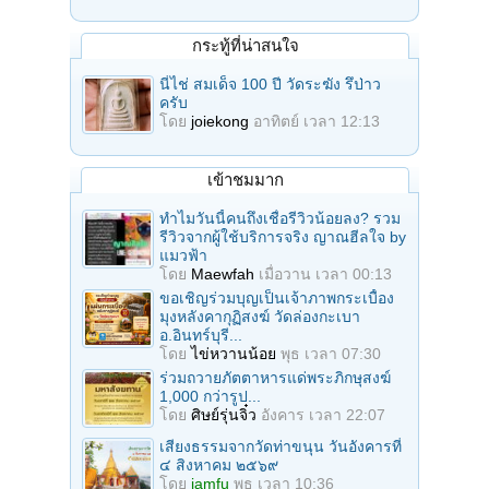
กระทู้ที่น่าสนใจ
นี่ไช่ สมเด็จ 100 ปี วัดระฆัง รึป่าว
ครับ
โดย
joiekong
อาทิตย์ เวลา 12:13
เข้าชมมาก
ทำไมวันนี้คนถึงเชื่อรีวิวน้อยลง? รวม
รีวิวจากผู้ใช้บริการจริง ญาณฮีลใจ by
แมวฟ้า
โดย
Maewfah
เมื่อวาน เวลา 00:13
ขอเชิญร่วมบุญเป็นเจ้าภาพกระเบื้อง
มุงหลังคากุฏิสงฆ์ วัดล่องกะเบา
อ.อินทร์บุรี...
โดย
ไข่หวานน้อย
พุธ เวลา 07:30
ร่วมถวายภัตตาหารแด่พระภิกษุสงฆ์
1,000 กว่ารูป...
โดย
ศิษย์รุ่นจิ๋ว
อังคาร เวลา 22:07
เสียงธรรมจากวัดท่าขนุน วันอังคารที่
๔ สิงหาคม ๒๕๖๙
โดย
iamfu
พุธ เวลา 10:36