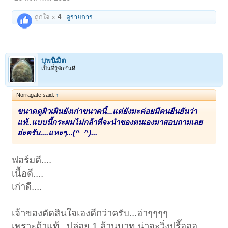
ถูกใจ x
4
ดูรายการ
บุพนิมิต
เป็นที่รู้จักกันดี
Norragate said:
↑
ขนาดดูผิวเผินยังเก่าขนาดนี้...แต่ยังมะค่อยมีคนยืนยันว่า
แท้..แบบนี้กระผมไม่กล้าที่จะนำของตนเองมาสอบถามเลย
อ่ะครับ....แหะๆ...(^_^)...
ฟอร์มดี....
เนื้อดี....
เก่าดี....
เจ้าของตัดสินใจเองดีกว่าครับ...ฮ่าๆๆๆๆ
เพราะถ้าแท้...ปล่อย 1 ล้านบาท น่าจะวิ่งปรื๊อออ