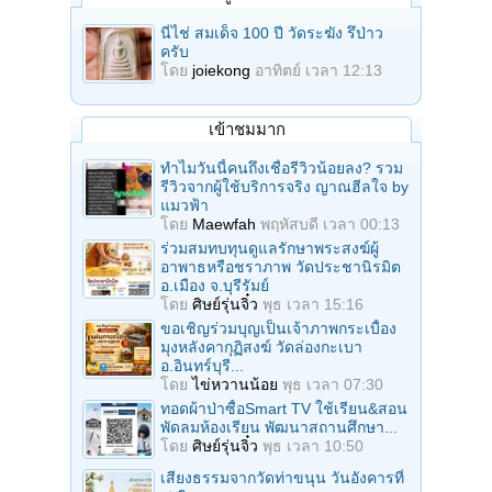
นี่ไช่ สมเด็จ 100 ปี วัดระฆัง รึป่าว
ครับ
โดย
joiekong
อาทิตย์ เวลา 12:13
เข้าชมมาก
ทำไมวันนี้คนถึงเชื่อรีวิวน้อยลง? รวม
รีวิวจากผู้ใช้บริการจริง ญาณฮีลใจ by
แมวฟ้า
โดย
Maewfah
พฤหัสบดี เวลา 00:13
ร่วมสมทบทุนดูแลรักษาพระสงฆ์ผู้
อาพาธหรือชราภาพ วัดประชานิรมิต
อ.เมือง จ.บุรีรัมย์
โดย
ศิษย์รุ่นจิ๋ว
พุธ เวลา 15:16
ขอเชิญร่วมบุญเป็นเจ้าภาพกระเบื้อง
มุงหลังคากุฏิสงฆ์ วัดล่องกะเบา
อ.อินทร์บุรี...
โดย
ไข่หวานน้อย
พุธ เวลา 07:30
ทอดผ้าป่าซื้อSmart TV ใช้เรียน&สอน
พัดลมห้องเรียน พัฒนาสถานศึกษา...
โดย
ศิษย์รุ่นจิ๋ว
พุธ เวลา 10:50
เสียงธรรมจากวัดท่าขนุน วันอังคารที่