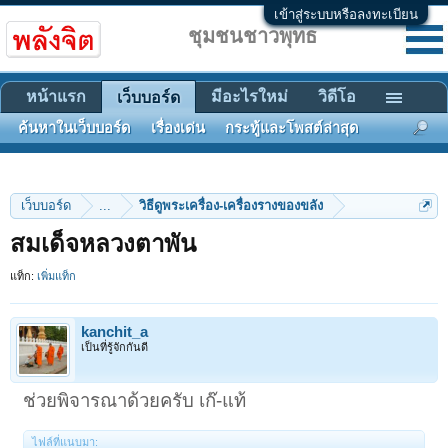
เข้าสู่ระบบหรือลงทะเบียน
ชุมชนชาวพุทธ
หน้าแรก
มีอะไรใหม่
วิดีโอ
เว็บบอร์ด
ค้นหาในเว็บบอร์ด
เรื่องเด่น
กระทู้และโพสต์ล่าสุด
เว็บบอร์ด
...
วิธีดูพระเครื่อง-เครื่องรางของขลัง
สมเด็จหลวงตาพัน
แท็ก:
เพิ่มแท็ก
kanchit_a
เป็นที่รู้จักกันดี
ช่วยพิจารณาด้วยครับ เก๊-แท้
ไฟล์ที่แนบมา: