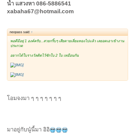
น้ำ แสวงหา 086-5886541
xabaha67@hotmail.com
neopass said:
↑
พอดีมีอยุ่ 1 องค์ครับ...สวยกริ๊บๆ เสียดายเลี่ยมทองไปแล้ว เลยอดเอาเข้างาน
ประกวด
อยากได้ใบรางวัลติดไว้ซักใบ 2 ใบ เหมือนกัน
โอมจงมา ๆ ๆ ๆ ๆ ๆ ๆ ๆ
มาอยู่กับนู๋นี้มา อิอิ