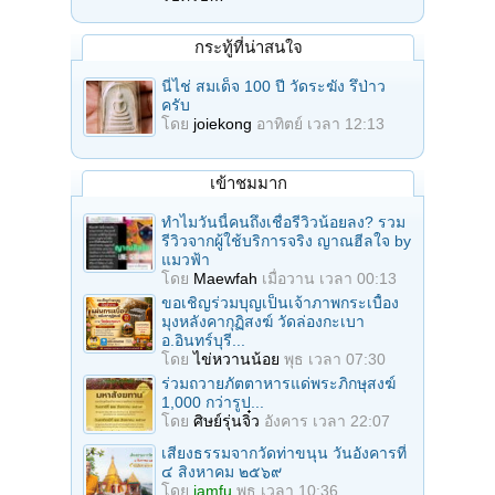
กระทู้ที่น่าสนใจ
นี่ไช่ สมเด็จ 100 ปี วัดระฆัง รึป่าว
ครับ
โดย
joiekong
อาทิตย์ เวลา 12:13
เข้าชมมาก
ทำไมวันนี้คนถึงเชื่อรีวิวน้อยลง? รวม
รีวิวจากผู้ใช้บริการจริง ญาณฮีลใจ by
แมวฟ้า
โดย
Maewfah
เมื่อวาน เวลา 00:13
ขอเชิญร่วมบุญเป็นเจ้าภาพกระเบื้อง
มุงหลังคากุฏิสงฆ์ วัดล่องกะเบา
อ.อินทร์บุรี...
โดย
ไข่หวานน้อย
พุธ เวลา 07:30
ร่วมถวายภัตตาหารแด่พระภิกษุสงฆ์
1,000 กว่ารูป...
โดย
ศิษย์รุ่นจิ๋ว
อังคาร เวลา 22:07
เสียงธรรมจากวัดท่าขนุน วันอังคารที่
๔ สิงหาคม ๒๕๖๙
โดย
iamfu
พุธ เวลา 10:36