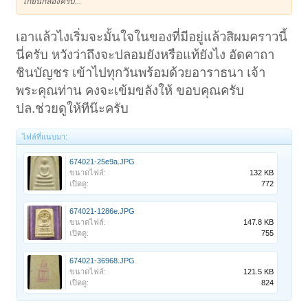
เก๊ยั๊นกล่องครับ...
เอาแล้วไงเริ่มจะมั้นใจในของที่มีอยู่แล้วสิผมคราวนี้
นี่ครับ หวังว่าถึงจะปลอมยังหรือแท้ยังไง อัดคาถา
ชินบัญชร เข้าไปทุกวันพร้อมด้วยอาราธนา เจ้า
พระคุณท่าน คงจะเข้มขลังให้ ขอบคุณครับ
ปล.ช่วยดูให้ทีน๊ะครับ
ไฟล์ที่แนบมา:
674021-25e9a.JPG
ขนาดไฟล์:
132 KB
เปิดดู:
772
674021-1286e.JPG
ขนาดไฟล์:
147.8 KB
เปิดดู:
755
674021-36968.JPG
ขนาดไฟล์:
121.5 KB
เปิดดู:
824