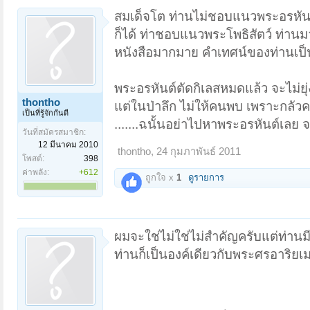
สมเด็จโต ท่านไม่ชอบแนวพระอรหันต์ 
ก็ได้ ท่าชอบแนวพระโพธิสัตว์ ท่าน
หนังสือมากมาย คำเทศน์ของท่านเป็น
พระอรหันต์ตัดกิเลสหมดแล้ว จะไม่ยุ่
thontho
แต่ในป่าลึก ไม่ให้คนพบ เพราะกลัวค
เป็นที่รู้จักกันดี
.......ฉนั้นอย่าไปหาพระอรหันต์เลย จะ
วันที่สมัครสมาชิก:
12 มีนาคม 2010
thontho
,
24 กุมภาพันธ์ 2011
โพสต์:
398
ค่าพลัง:
+612
ถูกใจ x
1
ดูรายการ
ผมจะใช่ไม่ใช่ไม่สำคัญครับแต่ท่า
ท่านก็เป็นองค์เดียวกับพระศรอาริย