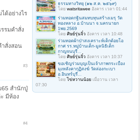
ธรรมทางวิทยุ (๑๒ ส.ค. ๒๕๖๙)
โดย
watsritawee
อังคาร เวลา 01:44
มได้อย่างไร
ร่วมทอดกฐินสมทบทุนสร้างเมรุ วัด
ทองหลาง อ.บ้านนา จ.นครนายก
1พย.2569
รรมคำสั่ง
โดย
ศิษย์รุ่นจิ๋ว
อังคาร เวลา 10:48
ร่วมทอดผ้าป่าสงเคราะห์เด็กด้อยโอ
คำสั่งสอน
กาศ รร.หมู่บ้านเด็ก-มูลนิธิเด็ก
กาญจนบุรี...
โดย
ศิษย์รุ่นจิ๋ว
อังคาร เวลา 10:37
ขอเชิญร่วมบุญเป็นเจ้าภาพกระเบื้อง
#3
มุงหลังคากุฏิสงฆ์ วัดล่องกะเบา
อ.อินทร์บุรี...
โดย
ไข่หวานน้อย
เมื่อวาน เวลา
07:30
65 สำนักปู่
ะ มีห้อง
#4