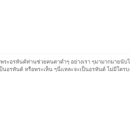
้ พระอรหันต์ท่านช่วยคนตาดำๆ อย่างเรา ๆมามากมายนับไ
ป็นอรหันต์ หรือพระเห็น ๆนี่แหละจะเป็นอรหันต์ ไม่มีใคร