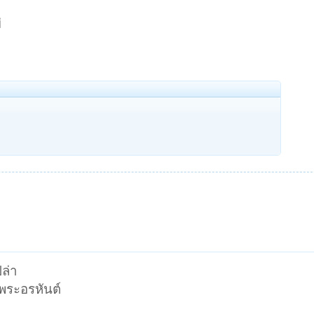
่
ล่า
พระอรหันต์