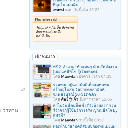
เรื่องเล่า "นักขุดกรุ"มือขลัง ขมังเวทย์
ที่สุดในแผ่นดิน
wanwi
ตอบ
วันนี้เมื่อ 10:22
Khamphee said:
↑
วัตถุมงคล ถือเป็น สิ่งมงคล
สักการะอย่างหนึ่ง
แต่ ที่ เป็น…
เข้าชมมาก
ฟรี 2 คำถาม! ทักแม่นๆ ด้วยสีพลังงาน
(บอกแค่สีที่ใช่ รู้เรื่องหมด)...
โดย
Maewfah
อังคาร เวลา 04:33
ร่วมทอดกฐินสามัคคีเพื่อสมทบทุน
สร้างอุโบสถ วัดปากตกสามัคคี
#2
จ.เพชรบูรณ์ 30-31ตค.69
โดย
ศิษย์รุ่นจิ๋ว
อังคาร เวลา 11:05
ทำไมวันนี้คนถึงเชื่อรีวิวน้อยลง? รวม
บว่าท่าน
รีวิวจากผู้ใช้บริการจริง ญาณฮีลใจ by
แมวฟ้า
โดย
Maewfah
วันนี้เมื่อ 00:13
ทอดผ้าป่าสามัคคีสมทบกองทุนเผยแผ่