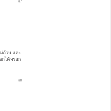
#7
ม่ถ้วน และ
บอกได้หรอก
#8