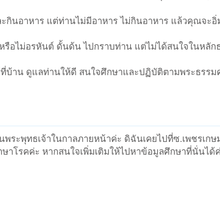
ละกินอาหาร แต่ท่านไม่มีอาหาร ไม่กินอาหาร แล้วคุณจะอิ่
รือไม่อรหันต์ ดั้นด้น ไปกราบท่าน แต่ไม่ได้สนใจในหลักธ
นต์ที่บ้าน ดูแลท่านให้ดี สนใจศึกษาและปฏิบัติตามพระธรรม
เป็นพระพุทธเจ้าในกาลภายหน้าค่ะ ดิฉันเคยไปที่ซ.เพชรเกษม
ษาโรคค่ะ หากสนใจเพิ่มเติมให้ไปหาข้อมูลศึกษาที่นั่นได้ค่