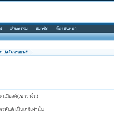
พ
เสียงธรรม
สมาชิก
ห้องสนทนา
สมเด็จโต พรหมรังสี
คนมีองค์(เขาว่างั้น)
ันต์ เป็นเกจิเท่านั้น