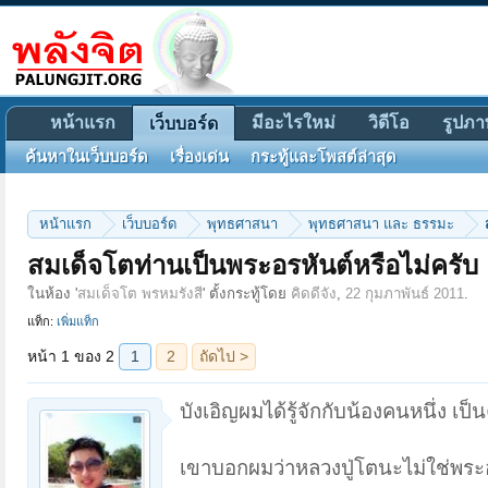
หน้าแรก
มีอะไรใหม่
วิดีโอ
รูปภา
เว็บบอร์ด
ค้นหาในเว็บบอร์ด
เรื่องเด่น
กระทู้และโพสต์ล่าสุด
หน้าแรก
เว็บบอร์ด
พุทธศาสนา
พุทธศาสนา และ ธรรมะ
หน้า 1 ของ 2
1
2
ถัดไป >
สมเด็จโตท่านเป็นพระอรหันต์หรือไม่ครับ
ในห้อง '
สมเด็จโต พรหมรังสี
' ตั้งกระทู้โดย
คิดดีจัง
,
22 กุมภาพันธ์ 2011
.
แท็ก:
เพิ่มแท็ก
บังเอิญผมได้รู้จักกับน้องคนหนึ่ง เป็น
เขาบอกผมว่าหลวงปู่โตนะไม่ใช่พระอรห