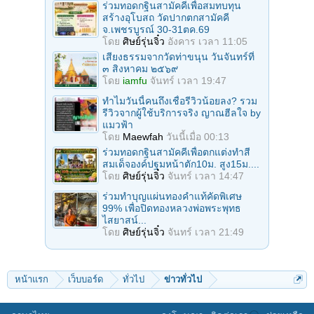
ร่วมทอดกฐินสามัคคีเพื่อสมทบทุน
สร้างอุโบสถ วัดปากตกสามัคคี
จ.เพชรบูรณ์ 30-31ตค.69
โดย
ศิษย์รุ่นจิ๋ว
อังคาร เวลา 11:05
เสียงธรรมจากวัดท่าขนุน วันจันทร์ที่
๓ สิงหาคม ๒๕๖๙
โดย
iamfu
จันทร์ เวลา 19:47
ทำไมวันนี้คนถึงเชื่อรีวิวน้อยลง? รวม
รีวิวจากผู้ใช้บริการจริง ญาณฮีลใจ by
แมวฟ้า
โดย
Maewfah
วันนี้เมื่อ 00:13
ร่วมทอดกฐินสามัคคีเพื่อตกแต่งทำสี
สมเด็จองค์ปฐมหน้าตัก10ม. สูง15ม....
โดย
ศิษย์รุ่นจิ๋ว
จันทร์ เวลา 14:47
ร่วมทําบุญแผ่นทองคำแท้คัดพิเศษ
99% เพื่อปิดทองหลวงพ่อพระพุทธ
ไสยาสน์...
โดย
ศิษย์รุ่นจิ๋ว
จันทร์ เวลา 21:49
หน้าแรก
เว็บบอร์ด
ทั่วไป
ข่าวทั่วไป