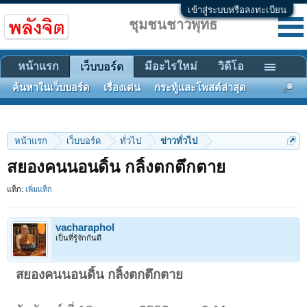
เข้าสู่ระบบหรือลงทะเบียน
ชุมชนชาวพุทธ
หน้าแรก
มีอะไรใหม่
วิดีโอ
เว็บบอร์ด
ค้นหาในเว็บบอร์ด
เรื่องเด่น
กระทู้และโพสต์ล่าสุด
หน้าแรก
เว็บบอร์ด
ทั่วไป
ข่าวทั่วไป
สยองคนนอนดิ้น กลิ้งตกตึกตาย
แท็ก:
เพิ่มแท็ก
vacharaphol
เป็นที่รู้จักกันดี
สยองคนนอนดิ้น กลิ้งตกตึกตาย