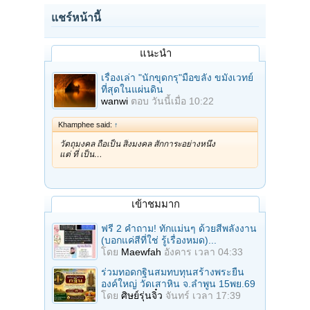
แชร์หน้านี้
แนะนำ
เรื่องเล่า "นักขุดกรุ"มือขลัง ขมังเวทย์
ที่สุดในแผ่นดิน
wanwi
ตอบ
วันนี้เมื่อ 10:22
Khamphee said:
↑
วัตถุมงคล ถือเป็น สิ่งมงคล สักการะอย่างหนึ่ง
แต่ ที่ เป็น…
เข้าชมมาก
ฟรี 2 คำถาม! ทักแม่นๆ ด้วยสีพลังงาน
(บอกแค่สีที่ใช่ รู้เรื่องหมด)...
โดย
Maewfah
อังคาร เวลา 04:33
ร่วมทอดกฐินสมทบทุนสร้างพระยืน
องค์ใหญ่ วัดเสาหิน จ.ลําพูน 15พย.69
โดย
ศิษย์รุ่นจิ๋ว
จันทร์ เวลา 17:39