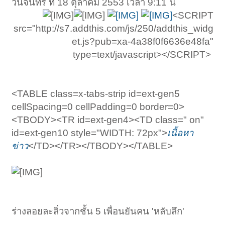
วันจันทร์ ที่ 18 ตุลาคม 2553 เวลา 9:11 น
<SCRIPT
src="http://s7.addthis.com/js/250/addthis_widg
et.js?pub=xa-4a38f0f6636e48fa"
type=text/javascript></SCRIPT> ​
<TABLE class=x-tabs-strip id=ext-gen5
cellSpacing=0 cellPadding=0 border=0>
<TBODY><TR id=ext-gen4><TD class=" on"
id=ext-gen10 style="WIDTH: 72px">
เนื้อหา
ข่าว
</TD></TR></TBODY></TABLE>
ร่างลอยละลิ่วจากชั้น 5 เพื่อนยันคน 'หลับลึก'