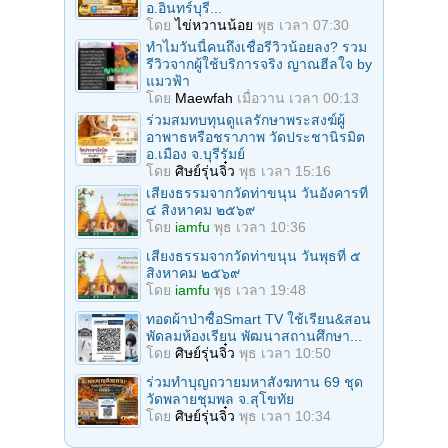
อ.อินทร์บุรี...
โดย
ไข่หวานน้อย
พุธ เวลา 07:30
ทำไมวันนี้คนถึงเชื่อรีวิวน้อยลง? รวม
รีวิวจากผู้ใช้บริการจริง ญาณฮีลใจ by
แมวฟ้า
โดย
Maewfah
เมื่อวาน เวลา 00:13
ร่วมสมทบทุนดูแลรักษาพระสงฆ์ผู้
อาพาธหรือชราภาพ วัดประชานิรมิต
อ.เมือง จ.บุรีรัมย์
โดย
ศิษย์รุ่นจิ๋ว
พุธ เวลา 15:16
เสียงธรรมจากวัดท่าขนุน วันอังคารที่
๔ สิงหาคม ๒๕๖๙
โดย
iamfu
พุธ เวลา 10:36
เสียงธรรมจากวัดท่าขนุน วันพุธที่ ๕
สิงหาคม ๒๕๖๙
โดย
iamfu
พุธ เวลา 19:48
ทอดผ้าป่าซื้อSmart TV ใช้เรียน&สอน
พัดลมห้องเรียน พัฒนาสถานศึกษา...
โดย
ศิษย์รุ่นจิ๋ว
พุธ เวลา 10:50
ร่วมทําบุญถวายมหาสังฆทาน 69 ชุด
วัดพลายชุมพล จ.สุโขทัย
โดย
ศิษย์รุ่นจิ๋ว
พุธ เวลา 10:34