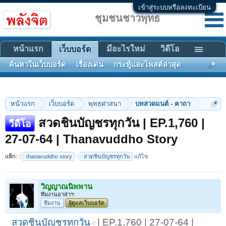
เข้าสู่ระบบหรือลงทะเบียน
ชุมชนชาวพุทธ
หน้าแรก
มีอะไรใหม่
วิดีโอ
เว็บบอร์ด
ค้นหาในเว็บบอร์ด
เรื่องเด่น
กระทู้และโพสต์ล่าสุด
หน้าแรก
เว็บบอร์ด
พุทธศาสนา
บทสวดมนต์ - คาถา
สวดชินบัญชรทุกวัน | EP.1,760 |
วีดีโอ
27-07-64 | Thanavuddho Story
แท็ก:
thanavuddho story
สวดชินบัญชรทุกวัน
แก้ไข
วิญญาณนิพพาน
ทีมงานอาสาฯ
ทีมงาน
ผู้ดูแลเว็บบอร์ด
สวดชินบัญชรทุกวัน
| EP.1,760 | 27-07-64 |