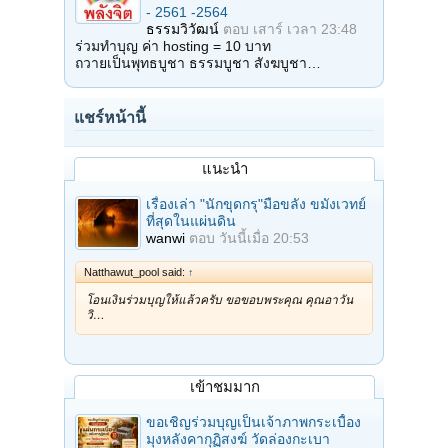
- 2561 -2564
ธรรมวิวัฒน์
ตอบ
เสาร์ เวลา 23:48
ร่วมทำบุญ ค่า hosting = 10 บาท
ถวายเป็นพุทธบูชา ธรรมบูชา สังฆบูชา…
แชร์หน้านี้
แนะนำ
เรื่องเล่า "นักขุดกรุ"มือขลัง ขมังเวทย์
ที่สุดในแผ่นดิน
wanwi
ตอบ
วันนี้เมื่อ 20:53
Natthawut_pool said:
↑
โอนเงินร่วมบุญให้แล้วครับ ขอขอบพระคุณ คุณอาวัน
วิ…
เข้าชมมาก
ขอเชิญร่วมบุญเป็นเจ้าภาพกระเบื้อง
มุงหลังคากุฏิสงฆ์ วัดล่องกะเบา