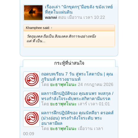
เรื่องเล่า "นักขุดกรุ"มือขลัง ขมังเวทย์
ที่สุดในแผ่นดิน
wanwi
ตอบ
เมื่อวาน เวลา 10:22
Khamphee said:
↑
วัตถุมงคล ถือเป็น สิ่งมงคล สักการะอย่างหนึ่ง
แต่ ที่ เป็น…
กระทู้ที่น่าสนใจ
ถอดบทเรียน 7 วัน สู่พระโสดาบัน | คุณ
ภูรินนท์ สรวงยานนท์
โดย
ยะธาพุทโมนะ
24 กรกฎาคม 2026
ผลการฝึกปฎิบัติของ คุณธนพร หงสกุล /
ทรงกำลังใจระดับพระสกิทาคามีมรรค
โดย
ยะธาพุทโมนะ
เสาร์ เวลา 01:01
ผลการฝึกปฎิบัติของ คุณนัทลียา ดรอดส์
(ม่วงอ่อน) ทรงกำลังใจระดับ พระ
อนาคามีผล
โดย
ยะธาพุทโมนะ
เมื่อวาน เวลา
00:09