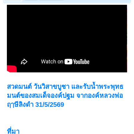
สวดมนต์ วันวิสาขบูชา และรับน้ำพระพุทธ
มนต์ของสมเด็จองค์ปฐม จากองค์หลวงพ่อ
ฤๅษีลิงดำ 31/5/2569
ที่มา