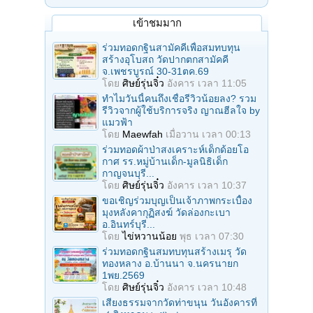
เข้าชมมาก
ร่วมทอดกฐินสามัคคีเพื่อสมทบทุน
สร้างอุโบสถ วัดปากตกสามัคคี
จ.เพชรบูรณ์ 30-31ตค.69
โดย
ศิษย์รุ่นจิ๋ว
อังคาร เวลา 11:05
ทำไมวันนี้คนถึงเชื่อรีวิวน้อยลง? รวม
รีวิวจากผู้ใช้บริการจริง ญาณฮีลใจ by
แมวฟ้า
โดย
Maewfah
เมื่อวาน เวลา 00:13
ร่วมทอดผ้าป่าสงเคราะห์เด็กด้อยโอ
กาศ รร.หมู่บ้านเด็ก-มูลนิธิเด็ก
กาญจนบุรี...
โดย
ศิษย์รุ่นจิ๋ว
อังคาร เวลา 10:37
ขอเชิญร่วมบุญเป็นเจ้าภาพกระเบื้อง
มุงหลังคากุฏิสงฆ์ วัดล่องกะเบา
อ.อินทร์บุรี...
โดย
ไข่หวานน้อย
พุธ เวลา 07:30
ร่วมทอดกฐินสมทบทุนสร้างเมรุ วัด
ทองหลาง อ.บ้านนา จ.นครนายก
1พย.2569
โดย
ศิษย์รุ่นจิ๋ว
อังคาร เวลา 10:48
เสียงธรรมจากวัดท่าขนุน วันอังคารที่