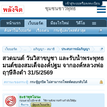
เข้าสู่ระบบหรือลงทะเบียน
ชุมชนชาวพุทธ
หน้าแรก
มีอะไรใหม่
วิดีโอ
เว็บบอร์ด
ค้นหาในเว็บบอร์ด
เรื่องเด่น
กระทู้และโพสต์ล่าสุด
เว็บบอร์ด
...
อภิญญา - สมาธิ
ประสบการณ์อภิญญา
สวดมนต์ วันวิสาขบูชา และรับน้ำพระพุทธ
มนต์ของสมเด็จองค์ปฐม จากองค์หลวงพ่อ
ฤๅษีลิงดำ 31/5/2569
สถานะของกระทู้:
กระทู้ถูกปิด ไม่สามารถโพสต์ตอบกลับได้
ยะธาพุทโมนะ
ก่อนตายไปอีกชาติ .. ใช้กายสังขารสร้างกำลังให้คุ้ม
ทีมงาน
ผู้ดูแลเว็บบอร์ด