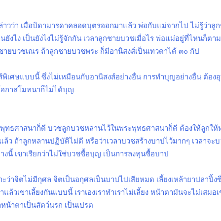
นกล่าวว่า เมื่อบิดามารดาคลอดบุตรออกมาแล้ว พ่อกับแม่จากไป ไม่รู้ว่าล
็นยังไง เป็นยังไงไม่รู้จักกัน เวลาลูกชายบวชเมื่อไร พ่อแม่อยู่ที่ไหนก็ตาม
ลูกชายบวชเณร
ถ้าลูกชายบวชพระ ก็มีอานิสงส์เป็นเทวดาได้ ๓๐ กัป
เศษแบบนี้ ซึ่งไม่เหมือนกับอานิสงส์อย่างอื่น การทำบุญอย่างอื่น ต้องอุ
ีโอกาสโมทนาก็ไม่ได้บุญ
ะพุทธศาสนาก็ดี บวชลูกบวชหลานไว้ในพระพุทธศาสนาก็ดี ต้องให้ลูกให้ห
วแล้ว ถ้าลูกหลานปฏิบัติไม่ดี หรือว่าเวลาบวชสร้างบาปไว้มากๆ เวลาจะ
่างนี้ เขาเรียกว่าไม่ใช่บวชซื้อบุญ เป็นการลงทุนซื้อบาป
าะว่าจิตไม่มีกุศล จิตเป็นอกุศลเป็นบาปไปเสียหมด เลี้ยงเหล้ายาปลาปิ้งซ
แล้วเขาเลี้ยงกันแบบนี้ เราเองเราทำเราไม่เลี้ยง หน้าตามันจะไม่เสมอเขา
หน้าตาเป็นสัตว์นรก เป็นเปรต