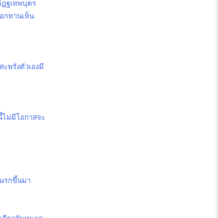
ติฏฐเทพบุตร
ญบอกทานเห็น
ะพรั่งตัวเองมี
ี้ไม่มีโอกาสจะ
นรกขึ้นมา