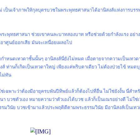
่แม่ เป็นเจ้าภาพให้กุลบุตรบวชในพระพุทธศาสนาได้อานิสงส์แห่งการบรร
พระพุทธศาสนา ช่วยเขาคนละบาทสองบาท หรือช่วยด้วยกำลังแรง อย่างนี้
เอาศูนย์ออกเสีย มันจะเหนื่อยเผลอไป
่ตามกำหนดเทวดาชั้นนั้นๆ อานิสงส์นี่ยังไม่หมด เมื่อตายจากความเป็นเทวด
ส์ ท่านก็เกิดเป็นเทวดาใหญ่ เพียงแค่พริบตาเดียว ไม่ต้องป่วยไข้ หมด
ไม่ทัน
่เฉพาะว่าต้องมีอายุครบพันปีทิพย์แล้วก็ต้องไปที่อื่น ไม่ใช่ยังงั้น นี่สำห
บวชตัวเอง หมายความว่าตัวเองได้บวช แล้วก็เป็นเณรอย่างดี ไม่ใช่
รมวินัย บวชเข้ามาแล้วประพฤติดีตามพระธรรมวินัย มีอานิสงส์เป็นเทว