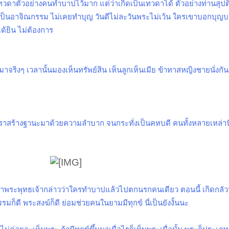
งเทวดาตัวอย่างคนทำบาปไว้มาก แต่ว่าเกิดเป็นเทวดาได้ ตัวอย่างท่านสุป
ีวิตเป็นอาจิณกรรม ไม่เคยทำบุญ วันดีไม่ละวันพระไม่เว้น ใครเขาบอกบุ
ด้ยิน ไม่ต้องการ
จริงๆ เวลานั้นมองเห็นทรัพย์สิน เห็นลูกเห็นเมีย ข้าทาสหญิงชายนั่งกันส
เราสร้างฐานะมาด้วยความลำบาก จนกระทั่งเป็นคหบดี คนทั้งหลายเหล่าน
่าพระพุทธเจ้ากล่าวว่าใครทำบาปแล้วไปตกนรกคนเดียว ตอนนี้ เกิดกลัว
มก็ดี พระสงฆ์ก็ดี ย่อมช่วยคนในยามมีทุกข์ นี่เป็นยังงั้นนะ