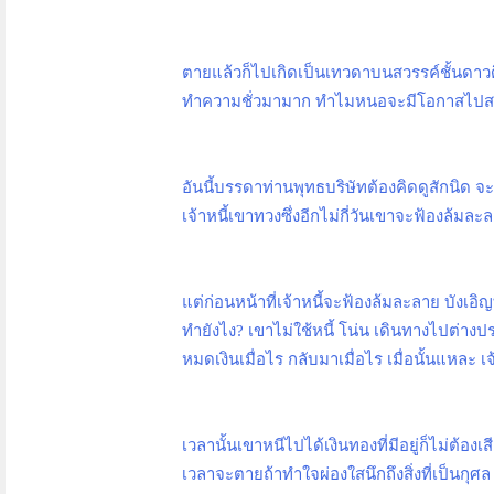
ตายแล้วก็ไปเกิดเป็นเทวดาบนสวรรค์ชั้นดาวด
ทำความชั่วมามาก ทำไมหนอจะมีโอกาสไปสวรร
อันนี้บรรดาท่านพุทธบริษัทต้องคิดดูสักนิด จ
เจ้าหนี้เขาทวงซึ่งอีกไม่กี่วันเขาจะฟ้องล้ม
แต่ก่อนหน้าที่เจ้าหนี้จะฟ้องล้มละลาย บังเอิ
ทำยังไง
?
เขาไม่ใช้หนี้ โน่น เดินทางไปต่างปร
หมดเงินเมื่อไร กลับมาเมื่อไร เมื่อนั้นแหละ เ
เวลานั้นเขาหนีไปได้เงินทองที่มีอยู่ก็ไม่ต้อง
เวลาจะตายถ้าทำใจผ่องใสนึกถึงสิ่งที่เป็นกุศล