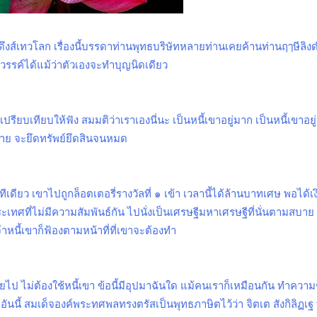
ึงส์เทวโลก เรื่องนี้บรรดาท่านพุทธบริษัทหลายท่านเคยค้านท่านฤๅษีลิง
ค์ได้แม้ว่าตัวเองจะทำบุญนิดเดียว
ะเปรียบเทียบให้ฟัง สมมติว่าเราเองนี่นะ เป็นหนี้เขาอยู่มาก เป็นหนี้เขา
ละลาย จะยึดทรัพย์ยึดสินจนหมด
ญทีเดียว เขาไปถูกล็อตเตอรี่รางวัลที่ ๑ เข้า เวลานี้ได้ล้านบาทเศษ พอได
ะเทศที่ไม่มีความสัมพันธ์กัน ไปนั่งเป็นเศรษฐีมหาเศรษฐีที่นั่นตามสบาย 
จ้าหนี้เขาก็ฟ้องตามหน้าที่ที่เขาจะต้องทำ
เสียไป ไม่ต้องใช้หนี้เขา ข้อนี้มีอุปมาฉันใด แม้คนเราก็เหมือนกัน ทำความ
 อันนี้ สมเด็จองค์พระทศพลทรงตรัสเป็นพุทธภาษิตไว้ว่า จิตเต สังกิลิฏเฐ 