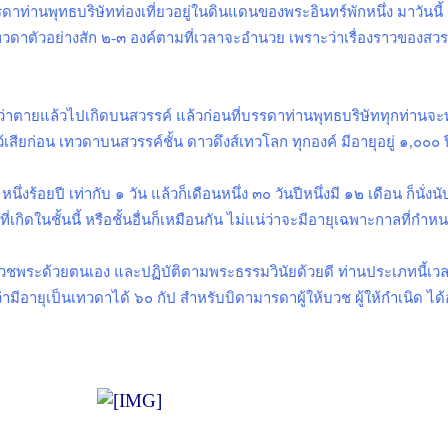
รรดาท่านพุทธบริษัทท่องเที่ยวอยู่ในดินแดนของพระอินทร์พักหนึ่ง มาวันน
ทวดาตัวอย่างสัก ๒-๓ องค์ตามที่เวลาจะอำนวย เพราะว่าเรื่องราวของสวรร
่ทว่าตายแล้วไปเกิดบนสวรรค์ แล้วก่อนที่บรรดาท่านพุทธบริษัททุกท่านจะ
้เสียก่อน เทวดาบนสวรรค์ชั้น ดาวดึงส์เทวโลก ทุกองค์ มีอายุอยู่ ๑
,
๐๐๐ ป
งร้อยปี เท่ากับ ๑ วัน แล้วก็เดือนหนึ่ง ๓๐ วันปีหนึ่งมี ๑๒ เดือน ก็นั่งนั
เกิดในชั้นนี้ หรือชั้นอื่นก็เหมือนกัน ไม่แน่ว่าจะมีอายุเฉพาะกาลที่กำห
วชพระด้วยตนเอง และปฏิบัติตามพระธรรมวินัยด้วยดี ท่านประเภทนี้เว
ามีอายุเป็นเทวดาได้ ๖๐ กัป สำหรับบิดามารดาผู้ให้บวช ผู้ให้กำเนิด ได