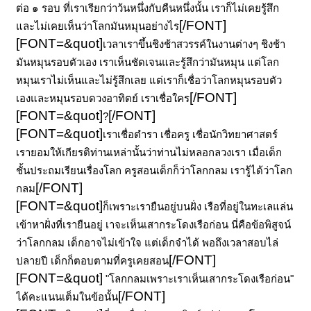
ต่อ ๑ รอบ ที่เราเรียกว่าว้นหนึ่งกับคืนหนึ่งนั้น เราก็ไม่เคยรู้สึก
[/FONT]
และไม่เคยเห็นว่าโลกมันหมุนอย่างไร
[FONT=&quot]
เวลาเราขึ้นชิงช้าสวรรค์ในงานต่างๆ ชิงช้า
มันหมุนรอบตัวเอง เราเห็นชัดเจนและรู้สึกว่ามันหมุน แต่โลก
หมุนเราไม่เห็นและไม่รู้สึกเลย แต่เราก็เชื่อว่าโลกหมุนรอบตัว
[/FONT]
เองและหมุนรอบดวงอาทิตย์ เราเชื่อใคร
[FONT=&quot]
[/FONT]
?
[FONT=&quot]
เราเชื่อตำรา เชื่อครู เชื่อนักวิทยาศาสตร์
เรายอมให้เกียรติท่านเหล่านั้นว่าท่านไม่หลอกลวงเรา เมื่อเด็ก
ชั้นประถมเรียนเรื่องโลก ครูสอนเด็กก็ว่าโลกกลม เรารู้ได้ว่าโลก
[/FONT]
กลม
[FONT=&quot]
ก็เพราะเรายืนอยู่บนฝั่ง เรือที่อยู่ในทะเลแล่น
เข้าหาฝั่งที่เรายืนอยู่ เาจะเห็นเสากระโดงเรือก่อน นี่คือข้อพิสูจน์
ว่าโลกกลม เด็กอาจไม่เข้าใจ แต่เด็กจำได้ พอถึงเวลาสอบไล่
[/FONT]
ปลายปี เด็กก็ตอบตามที่ครูเคยสอน
[FONT=&quot]
"โลกกลมเพราะเราเห็นเสากระโดงเรือก่อน"
[/FONT]
ได้คะแนนเต็มในข้อนั้น