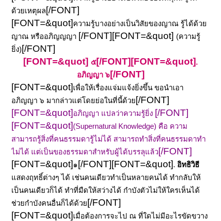
[/FONT]
ด้วยเหตุผล
[FONT=&quot]
ความรู้บางอย่างเป็นวิสัยของญาณ รู้ได้ด้วย
[/FONT]
[FONT=&quot]
ญาณ หรืออภิญญญา
(ความรู้
[/FONT]
ยิ่ง)
[FONT=&quot]
[/FONT]
[FONT=&quot]
๕
.
[/FONT]
อภิญญา ๖
[FONT=&quot]
เพื่อให้เรื่องแจ่มแจ้งยิ่งขึ้น ขอนำเอา
[/FONT]
อภิญญา ๖ มากล่าวแต่โดยย่อในที่นี้ด้วย
[FONT=&quot]
[/FONT]
อภิญญา แปลว่าความรู้ยิ่ง
[FONT=&quot]
(Supernatural Knowledge)
คือ ความ
สามารถรู้สิ่งที่คนธรรมดารู้ไม่ได้ สามารถทำสิ่งที่คนธรรมดาทำ
[/FONT]
ไม่ได้ แต่เป็นของธรรมดาสำหรับผู้ได้บรรลุแล้ว
[FONT=&quot]
[/FONT]
[FONT=&quot]
๑
.
อิทธิวิธี
แสดงฤทธิ์ต่างๆ ได้ เช่นคนเดียวทำเป็นหลายคนได้ ทำกลับให้
เป็นคนเดียวก็ได้ ทำที่มืดให้สว่างได้ กำบังตัวไม่ให้ใครเห็นได้
[/FONT]
ช่วยกำบังคนอื่นก็ได้ด้วย
[FONT=&quot]
เมื่อต้องการจะไป ณ ที่ใดไม่มีอะไรขัดขวาง