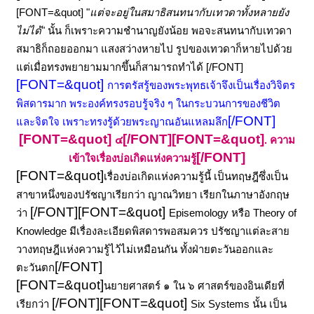
[FONT=&quot] "
แต่จะอยู่ในสมาธิสนทนากับเทวดาทั้งหลายยัง
ไม่ได้
" นั้น ก็เพราะความชำนาญยังน้อย พอจะสนทนากับเทวดา
สมาธิก็ถอยออกมา แสงสว่างหายไป รูปของเทวดาก็หายไปด้วย
แต่เมื่อทรงพยายามมากขึ้นก็สามารถทำได้ [/FONT]
[FONT=&quot]
การตรัสรู้ของพระพุทธเจ้าจึงเป็นเรื่องวิจิตร
พิสดารมาก พระองค์ทรงรอบรู้จริง ๆ ในกระบวนการของชีวิต
[/FONT]
และจิตใจ เพราะทรงรู้ด้วยพระญาณอันแหลมลึก
[FONT=&quot]
[/FONT]
[FONT=&quot]
๔
.
ความ
[/FONT]
เข้าใจเรื่องบ่อเกิดแห่งความรู้
[FONT=&quot]
เรื่องบ่อเกิดแห่งความรู้นี้ เป็นทฤษฎีซึ่งเป็น
สาขาหนึ่งของปรัชญาเรียกว่า ญาณวิทยา เรียกในภาษาอังกฤษ
[/FONT]
[FONT=&quot]
ว่า
Episemology หรือ Theory of
Knowledge
มีเรื่องละเอียดพิสดารพอสมควร ปรัชญาแต่ละสาย
วางทฤษฎีแห่งความรู้ไว้ไม่เหมือนกัน ทั้งฝ่ายตะวันออกและ
[/FONT]
ตะวันตก
[FONT=&quot]
นยายศาสตร์ ๑ ใน ๖ ศาสตร์ของอินเดียที่
[/FONT]
[FONT=&quot]
เรียกว่า
Six Systems
นั้น เป็น