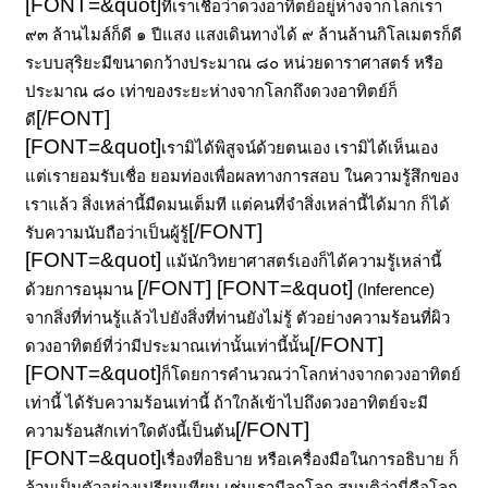
[FONT=&quot]
ที่เราเชื่อว่าดวงอาทิตย์อยู่ห่างจากโลกเรา
๙๓ ล้านไมล์ก็ดี ๑ ปีแสง แสงเดินทางได้ ๙ ล้านล้านกิโลเมตรก็ดี
ระบบสุริยะมีขนาดกว้างประมาณ ๘๐ หน่วยดาราศาสตร์ หรือ
ประมาณ ๘๐ เท่าของระยะห่างจากโลกถึงดวงอาทิตย์ก็
[/FONT]
ดี
[FONT=&quot]
เรามิได้พิสูจน์ด้วยตนเอง เรามิได้เห็นเอง
แต่เรายอมรับเชื่อ ยอมท่องเพื่อผลทางการสอบ ในความรู้สึกของ
เราแล้ว สิ่งเหล่านี้มืดมนเต็มที แต่คนที่จำสิ่งเหล่านี้ได้มาก ก็ได้
[/FONT]
รับความนับถือว่าเป็นผู้รู้
[FONT=&quot]
แม้นักวิทยาศาสตร์เองก็ได้ความรู้เหล่านี้
[/FONT]
[FONT=&quot]
ด้วยการอนุมาน
(Inference)
จากสิ่งที่ท่านรู้แล้วไปยังสิ่งที่ท่านยังไม่รู้ ตัวอย่างความร้อนที่ผิว
[/FONT]
ดวงอาทิตย์ที่ว่ามีประมาณเท่านั้นเท่านี้นั้น
[FONT=&quot]
ก็โดยการคำนวณว่าโลกห่างจากดวงอาทิตย์
เท่านี้ ได้รับความร้อนเท่านี้ ถ้าใกล้เข้าไปถึงดวงอาทิตย์จะมี
[/FONT]
ความร้อนสักเท่าใดดังนี้เป็นต้น
[FONT=&quot]
เรื่องที่อธิบาย หรือเครื่องมือในการอธิบาย ก็
ล้วนเป็นตัวอย่างเปรียบเทียบ เช่นเรามีลูกโลก สมมติว่านี่คือโลก