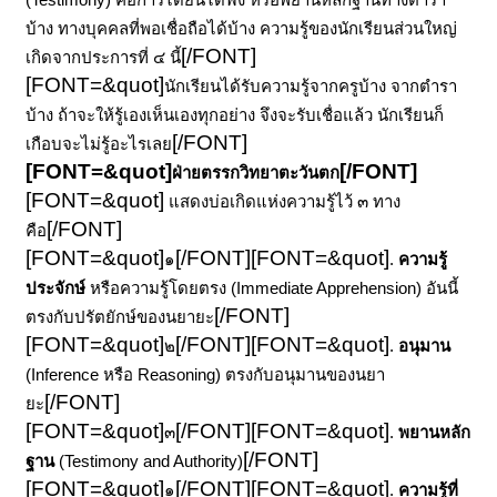
บ้าง ทางบุคคลที่พอเชื่อถือได้บ้าง ความรู้ของนักเรียนส่วนใหญ่
[/FONT]
เกิดจากประการที่ ๔ นี้
[FONT=&quot]
นักเรียนได้รับความรู้จากครูบ้าง จากตำรา
บ้าง ถ้าจะให้รู้เองเห็นเองทุกอย่าง จึงจะรับเชื่อแล้ว นักเรียนก็
[/FONT]
เกือบจะไม่รู้อะไรเลย
[FONT=&quot]
[/FONT]
ฝ่ายตรรกวิทยาตะวันตก
[FONT=&quot]
แสดงบ่อเกิดแห่งความรู้ไว้ ๓ ทาง
[/FONT]
คือ
[FONT=&quot]
[/FONT]
[FONT=&quot]
๑
.
ความรู้
ประจักษ์
หรือความรู้โดยตรง (Immediate Apprehension)
อันนี้
[/FONT]
ตรงกับปรัตยักษ์ของนยายะ
[FONT=&quot]
[/FONT]
[FONT=&quot]
๒
.
อนุมาน
(Inference หรือ Reasoning)
ตรงกับอนุมานของนยา
[/FONT]
ยะ
[FONT=&quot]
[/FONT]
[FONT=&quot]
๓
.
พยานหลัก
[/FONT]
ฐาน
(Testimony and Authority)
[FONT=&quot]
[/FONT]
[FONT=&quot]
๑
.
ความรู้ที่