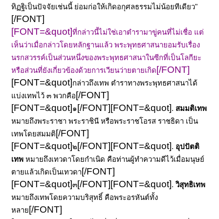
ทิฏฐิเป็นปัจจัยเช่นนี้ ย่อมก่อให้เกิดอกุศลธรรมไม่น้อยทีเดียว"
[/FONT]
[FONT=&quot]
ที่กล่าวนี้ไม่ใช่เอาตำรามาขู่คนที่ไม่เชื่อ แต่
เห็นว่าเมื่อกล่าวโดยหลักฐานแล้ว พระพุทธศาสนายอมรับเรื่อง
นรกสวรรค์เป็นส่วนหนึ่งของพระพุทธศาสนาในซีกที่เป็นโลกียะ
[/FONT]
หรือส่วนที่ยังเกี่ยวข้องด้วยการเวียนว่ายตายเกิด
[FONT=&quot]
กล่าวถึงเทพ ตำราทางพระพุทธศาสนาได้
[/FONT]
แบ่งเทพไว้ ๓ พวกคือ
[FONT=&quot]
[/FONT]
[FONT=&quot]
๑
.
สมมติเทพ
หมายถึงพระราชา พระราชินี หรือพระราชโอรส ราชธิดา เป็น
[/FONT]
เทพโดยสมมติ
[FONT=&quot]
[/FONT]
[FONT=&quot]
๒
.
อุปปัตติ
เทพ
หมายถึงเทวดาโดยกำเนิด คือท่านผู้ทำความดีไว้เมื่อมนุษย์
[/FONT]
ตายแล้วเกิดเป็นเทวดา
[FONT=&quot]
[/FONT]
[FONT=&quot]
๓
.
วิสุทธิเทพ
หมายถึงเทพโดยความบริสุทธิ์ คือพระอรหันต์ทั้ง
[/FONT]
หลาย