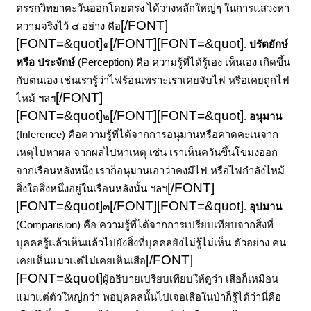
ตรรกวิทยาตะวันออกโดยตรง ได้วางหลักใหญ่ๆ ในการแสวงหา
[/FONT]
ความจริงไว้ ๔ อย่าง คือ
[FONT=&quot]
[/FONT]
[FONT=&quot]
๑
.
ปรัตยักษ์
หรือ ประจักษ์
(Perception)
คือ ความรู้ที่ได้รู้เอง เห็นเอง เกิดขึ้น
กับตนเอง เช่นเรารู้ว่าไฟร้อนเพราะเราเคยจับไฟ หรือเคยถูกไฟ
[/FONT]
ไหม้ ฯลฯ
[FONT=&quot]
[/FONT]
[FONT=&quot]
๒
.
อนุมาน
(Inference)
คือความรู้ที่ได้จากการอนุมานหรือคาดคะเนจาก
เหตุไปหาผล จากผลไปหาเหตุ เช่น เราเห็นควันขึ้นโขมงออก
จากเรือนหลังหนึ่ง เราก็อนุมานเอาว่าคงมีไฟ หรือไฟกำลังไหม้
[/FONT]
สิ่งใดสิ่งหนึ่งอยู่ในเรือนหลังนั้น ฯลฯ
[FONT=&quot]
[/FONT]
[FONT=&quot]
๓
.
อุปมาน
(Comparision)
คือ ความรู้ที่ได้จากการเปรียบเทียบจากสิ่งที่
บุคคลรู้แล้วเห็นแล้วไปยังสิ่งที่บุคคลยังไม่รู้ไม่เห็น ตัวอย่าง คน
[/FONT]
เคยเห็นแมวแต่ไม่เคยเห็นเสือ
[FONT=&quot]
ผู้อธิบายเปรียบเทียบให้ดูว่า เสือก็เหมือน
แมวแต่ตัวใหญ่กว่า พอบุคคลนั้นไปเจอเสือในป่าก็รู้ได้ว่านี่คือ