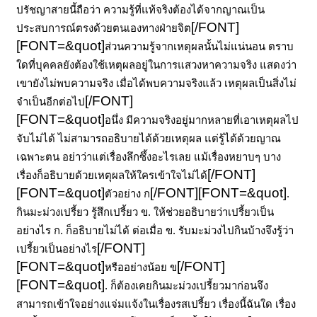
ปรัชญาสายนี้ถือว่า ความรู้ที่แท้จริงต้องได้จากญาณเป็น
[/FONT]
ประสบการณ์ตรงด้วยตนเองทางฝ่ายจิต
[FONT=&quot]
ส่วนความรู้จากเหตุผลนั้นไม่แน่นอน ตราบ
ใดที่บุคคลยังต้องใช้เหตุผลอยู่ในการแสวงหาความจริง แสดงว่า
เขายังไม่พบความจริง เมื่อได้พบความจริงแล้ว เหตุผลเป็นสิ่งไม่
[/FONT]
จำเป็นอีกต่อไป
[FONT=&quot]
อนึ่ง มีความจริงอยู่มากหลายที่เอาเหตุผลไป
จับไม่ได้ ไม่สามารถอธิบายได้ด้วยเหตุผล แต่รู้ได้ด้วยญาณ
เฉพาะตน อย่าว่าแต่เรื่องลึกซึ้งอะไรเลย แม้เรื่องหยาบๆ บาง
[/FONT]
เรื่องก็อธิบายด้วยเหตุผลให้ใครเข้าใจไม่ได้
[FONT=&quot]
[/FONT]
[FONT=&quot]
ตัวอย่าง ก
.
กินมะม่วงเปรี้ยว รู้สึกเปรี้ยว ข. ให้ช่วยอธิบายว่าเปรี้ยวเป็น
อย่างไร ก. ก็อธิบายไม่ได้ ต่อเมื่อ ข.
รับมะม่วงไปกินบ้างจึงรู้ว่า
[/FONT]
เปรี้ยวเป็นอย่างไร
[FONT=&quot]
[/FONT]
หรืออย่างน้อย ข
[FONT=&quot]
.
ก็ต้องเคยกินมะม่วงเปรี้ยวมาก่อนจึง
สามารถเข้าใจอย่างแจ่มแจ้งในเรื่องรสเปรี้ยว เรื่องนี้ฉันใด เรื่อง