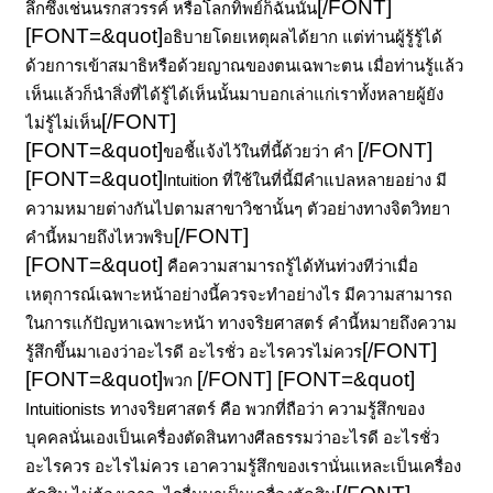
[/FONT]
ลึกซึ้งเช่นนรกสวรรค์ หรือโลกทิพย์ก็ฉันนั้น
[FONT=&quot]
อธิบายโดยเหตุผลได้ยาก แต่ท่านผู้รู้รู้ได้
ด้วยการเข้าสมาธิหรือด้วยญาณของตนเฉพาะตน เมื่อท่านรู้แล้ว
เห็นแล้วก็นำสิ่งที่ได้รู้ได้เห็นนั้นมาบอกเล่าแก่เราทั้งหลายผู้ยัง
[/FONT]
ไม่รู้ไม่เห็น
[FONT=&quot]
[/FONT]
ขอชี้แจ้งไว้ในที่นี้ด้วยว่า คำ
[FONT=&quot]
Intuition
ที่ใช้ในที่นี้มีคำแปลหลายอย่าง มี
ความหมายต่างกันไปตามสาขาวิชานั้นๆ ตัวอย่างทางจิตวิทยา
[/FONT]
คำนี้หมายถึงไหวพริบ
[FONT=&quot]
คือความสามารถรู้ได้ทันท่วงทีว่าเมื่อ
เหตุการณ์เฉพาะหน้าอย่างนี้ควรจะทำอย่างไร มีความสามารถ
ในการแก้ปัญหาเฉพาะหน้า ทางจริยศาสตร์ คำนี้หมายถึงความ
[/FONT]
รู้สึกขึ้นมาเองว่าอะไรดี อะไรชั่ว อะไรควรไม่ควร
[FONT=&quot]
[/FONT]
[FONT=&quot]
พวก
Intuitionists
ทางจริยศาสตร์ คือ พวกที่ถือว่า ความรู้สึกของ
บุคคลนั่นเองเป็นเครื่องตัดสินทางศีลธรรมว่าอะไรดี อะไรชั่ว
อะไรควร อะไรไม่ควร เอาความรู้สึกของเรานั่นแหละเป็นเครื่อง