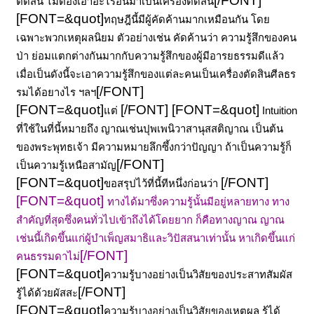
[/FONT]
ตัดสิน ไม่ต้องเอาอะไรอื่นมาเป็นเครื่องตัดสิน
[FONT=&quot]
ทฤษฎีนี้มีผู้คัดค้านมากเหมือนกัน โดย
เฉพาะพวกเหตุผลนิยม ตัวอย่างเช่น คัดค้านว่า ความรู้สึกของคน
ป่า ย่อมแตกต่างกันมากกับความรู้สึกของผู้มีอารยธรรมดีแล้ว
เมื่อเป็นดังนี้จะเอาความรู้สึกของแต่ละคนเป็นเครื่องตัดสินศีลธร
[/FONT]
รมได้อยางไร ฯลฯ
[FONT=&quot]
[/FONT]
[FONT=&quot]
แต่
Intuition
ที่ใช้ในที่นี้หมายถึง ญาณเช่นปุพเพนิวาสานุสสติญาณ เป็นต้น
ของพระพุทธเจ้า มีความหมายลึกซึ้งกว่าปัญญา ถ้าเป็นความรู้ก็
[/FONT]
เป็นความรู้เหนือสามัญ
[FONT=&quot]
[/FONT]
ขอสรุปไว้ที่นี้ทีหนึ่งก่อนว่า
[FONT=&quot]
ทางได้มาซึ่งความรู้นั้นมีอยู่หลายทาง ทาง
สำคัญที่สุดซึ่งคนทั่วไปเข้าถึงได้โดยยาก ก็คือทางญาณ ญาณ
เช่นนี้เกิดขึ้นแก่ผู้บำเพ็ญสมาธิและวิปัสสนาเท่านั้น หาเกิดขึ้นแก่
[/FONT]
คนธรรมดาไม่
[FONT=&quot]
ความรู้บางอย่างเป็นวิสัยของประสาทสัมผัส
[/FONT]
รู้ได้ด้วยผัสสะ
[FONT=&quot]
ความรู้บางอย่างเป็นวิสัยของเหตุผล รู้ได้