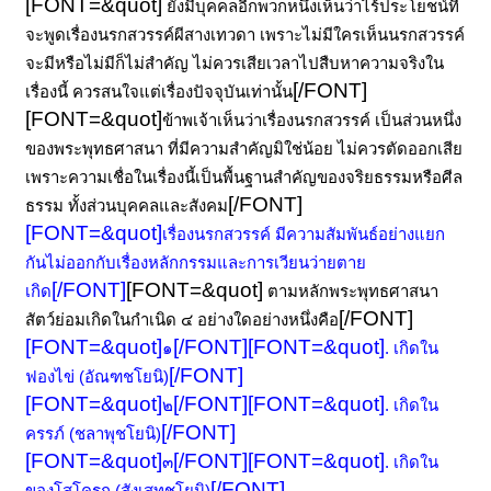
[FONT=&quot]
ยังมีบุคคลอีกพวกหนึ่งเห็นว่าไร้ประโยชน์ที่
จะพูดเรื่องนรกสวรรค์ผีสางเทวดา เพราะไม่มีใครเห็นนรกสวรรค์
จะมีหรือไม่มีก็ไม่สำคัญ ไม่ควรเสียเวลาไปสืบหาความจริงใน
[/FONT]
เรื่องนี้ ควรสนใจแต่เรื่องปัจจุบันเท่านั้น
[FONT=&quot]
ข้าพเจ้าเห็นว่าเรื่องนรกสวรรค์ เป็นส่วนหนึ่ง
ของพระพุทธศาสนา ที่มีความสำคัญมิใช่น้อย ไม่ควรตัดออกเสีย
เพราะความเชื่อในเรื่องนี้เป็นพื้นฐานสำคัญของจริยธรรมหรือศีล
[/FONT]
ธรรม ทั้งส่วนบุคคลและสังคม
[FONT=&quot]
เรื่องนรกสวรรค์ มีความสัมพันธ์อย่างแยก
กันไม่ออกกับเรื่องหลักกรรมและการเวียนว่ายตาย
[/FONT]
[FONT=&quot]
เกิด
ตามหลักพระพุทธศาสนา
[/FONT]
สัตว์ย่อมเกิดในกำเนิด ๔ อย่างใดอย่างหนึ่งคือ
[FONT=&quot]
[/FONT]
[FONT=&quot]
๑
. เกิดใน
[/FONT]
ฟองไข่ (อัณฑชโยนิ)
[FONT=&quot]
[/FONT]
[FONT=&quot]
๒
. เกิดใน
[/FONT]
ครรภ์ (ชลาพุชโยนิ)
[FONT=&quot]
[/FONT]
[FONT=&quot]
๓
. เกิดใน
[/FONT]
ของโสโครก (สังเสทชโยนิ)