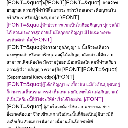
[FONT=&quot]
[/FONT]
[FONT=&quot]
๖
.
อาสวักข
ยาญาณ
ความรู้ที่ทำให้สิ้นอาสวะ กล่าวโดยเฉพาะคือญาณใน
[/FONT]
อริยสัจ ๔ หรือปฏิจจสมุปบาท
[FONT=&quot]
ห้าประการแรกเป็นโลกียอภิญญา ปุถุชนก็มี
ได้ ส่วนประการสุดท้ายเป็นโลกุตรอภิญญา มีได้เฉพาะพระ
[/FONT]
อรหันต์เท่านั้น
[FONT=&quot]
พิจารณาดูอภิญญา ๖ นี้แล้วจะเห็นว่า
พระพุทธเจ้าหรือพะอริยบุคคลผู้ได้อภิญญาดังกล่าวนี้มีความ
สามารถเลิศเพียงใด มีความรู้ยอดเยี่ยมเพียงใด สมที่ท่านเรียก
[/FONT]
[FONT=&quot]
ความรู้นี้ว่า อภิญญา ความรู้ยิ่ง
[/FONT]
(Supernatural Knowledge)
[FONT=&quot]
ผู้ได้อภิญญา ๕ เบื้องต้น แม้ยังเป็นปุถุชนอยู่
ก็สามารถเห็นนรกสวรรค์ เห็นเทพ คุยกับเทพได้ แต่อภิญญาแม้
[/FONT]
ที่เป็นโลกียะนี้ก็มิใช่จะให้สำเร็จได้โดยง่าย
[FONT=&quot]
ผู้สำเร็จจะต้องใช้ความพยายามอย่าง
ยิ่งยวดต้องเอาชีวิตเข้าแลก หรือมิฉะนั้นก็ต้องเป็นผู้มีบารมีดี
เหลือเกิน สั่งสมบารมีมาทางนี้นานเป็นร้อยชาติที