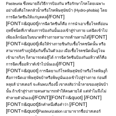
Pasteuria ซึ่งหมายถึงวิธีการป้องกัน หรือรักษาโรคโดยเฉพาะ
อย่างยิ่งคือโรคกลัวน้ำหรือโรคพิษสุนัขบ้า (Hydro-phobia)
โดย
[/FONT]
การฉีดวัคซีนให้แก่บุคคล
[FONT=&quot]
การฉีดวัคซีนก็คือ การนำเอาเชื้อโรคที่อ่อน
ฤทธิ์ชนิดที่เราต้องการป้องกันนั้นเองเข้าสู่ร่างกาย แต่ฉีดเข้าไป
[/FONT]
เพียงเล็กน้อยในขนาดที่ร่างกายสามารถต้านทานได้
[FONT=&quot]
เพื่อให้ร่างกายชินกับเชื้อโรคชนิดนั้น หรือ
สามารถสร้างภูมิคุ้มกันขึ้นในตัวเอง เมื่อเชื้อโรคชนิดนั้นจู่โจม
เข้ามาจริงๆ ก็สามารถต่อสู้ได้ การฉีดวัคซีนป้องกันอหิวาต์ก็คือ
[/FONT]
การฉีดเชื้ออหิวาต์เข้าไปนั่นเอง
[FONT=&quot]
การฉีดยาแก้โรคพิษสุนัขบ้าหรือโรคพิษงูก็
คือการฉีดเอาพิษสุนัขบ้าหรือพิษงูนั่นเองเข้าไปสู่ร่างกาย ก่อนที่
หลุยส์ ปาสเตอร์ จะค้นพบเรื่องนี้ เขาสงสัยว่าน้ำลายของสุนัขบ้า
นั้น ถ้าเข้าสู่ร่างกายคนสามารถทำให้คนตายได้ แต่ทำไมจึงไม่
[/FONT]
[FONT=&quot] [/FONT]
ทำลายตัวมันเอง
[FONT=&quot]
[/FONT]
อีกคำหนึ่งคือคำว่า
[FONT=&quot]
Pasteurization
เอามาจากชื่อปาสเตอร์