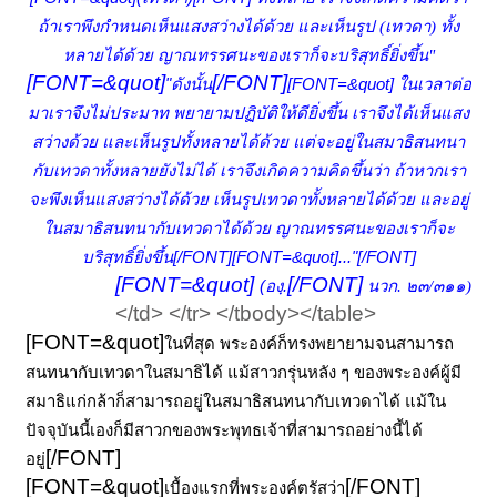
ถ้าเราพึงกำหนดเห็นแสงสว่างได้ด้วย และเห็นรูป (เทวดา)
ทั้ง
หลายได้ด้วย ญาณทรรศนะของเราก็จะบริสุทธิ์ยิ่งขึ้น"
[FONT=&quot]
[/FONT]
"ดังนั้น
[FONT=&quot] ในเวลาต่อ
มาเราจึงไม่ประมาท พยายามปฏิบัติให้ดียิ่งขึ้น เราจึงได้เห็นแสง
สว่างด้วย และเห็นรูปทั้งหลายได้ด้วย แต่จะอยู่ในสมาธิสนทนา
กับเทวดาทั้งหลายยังไม่ได้ เราจึงเกิดความคิดขึ้นว่า ถ้าหากเรา
จะพึงเห็นแสงสว่างได้ด้วย เห็นรูปเทวดาทั้งหลายได้ด้วย และอยู่
ในสมาธิสนทนากับเทวดาได้ด้วย ญาณทรรศนะของเราก็จะ
บริสุทธิ์ยิ่งขึ้น[/FONT]
[FONT=&quot]..."[/FONT]
[FONT=&quot]
[/FONT]
(องฺ.
นวก.
๒๓/๓๑๑)
</td> </tr> </tbody></table> ​
[FONT=&quot]
ในที่สุด พระองค์ก็ทรงพยายามจนสามารถ
สนทนากับเทวดาในสมาธิได้ แม้สาวกรุ่นหลัง ๆ ของพระองค์ผู้มี
สมาธิแก่กล้าก็สามารถอยู่ในสมาธิสนทนากับเทวดาได้ แม้ใน
ปัจจุบันนี้เองก็มีสาวกของพระพุทธเจ้าที่สามารถอย่างนี้ได้
[/FONT]
อยู่
[FONT=&quot]
[/FONT]
เบื้องแรกที่พระองค์ตรัสว่า