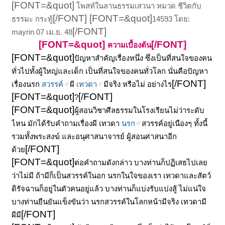
[FONT=&quot]
โพสท์ในลานธรรมเสวนา หมวด ชีวิตกับ
[/FONT] [FONT=&quot]
ธรรมะ กระทู้
14593 โดย:
[/FONT]
mayrin 07 เม.ย. 48
[FONT=&quot]
[/FONT]
ความเบื้องต้น
[FONT=&quot]
ปัญหาสำคัญเรื่องหนึ่ง ซึ่งเป็นที่สนใจของคน
ทั่วไปทั้งผู้ใหญ่และเด็ก เป็นที่สนใจของคนทั่วโลก นั่นคือปัญหา
[/FONT]
เรื่องนรก
สวรรค์
ผี
เทวดา
มีจริง หรือไม่ อย่างไร
[FONT=&quot]
[/FONT]
?
[FONT=&quot]
ผู้สอนวิชาศีลธรรมในโรงเรียนไม่ว่าระดับ
ไหน มักได้รับคำถามเรื่องผี เทวดา
นรก
สวรรค์อยู่เนืองๆ ทั้งนี้
รวมทั้งพระสงฆ์ และอนุศาสนาจารย์ ผู้สอนศาสนาอีก
[/FONT]
ด้วย
[FONT=&quot]
ต่อคำถามดังกล่าว บางท่านก็ปฏิเสธไปเลย
ว่าไม่มี ถ้ามีก็เป็นสวรรค์ในอก นรกในใจของเรา เทวดาและสัตว์
ดิรัจฉานก็อยู่ในตัวคนอยู่แล้ว บางท่านก็แบ่งรับแบ่งสู้ ไม่แน่ใจ
บางท่านยืนยันแข็งขันว่า นรกสวรรค์ในโลกหน้ามีจริง เทวดามี
[/FONT]
ผีมี