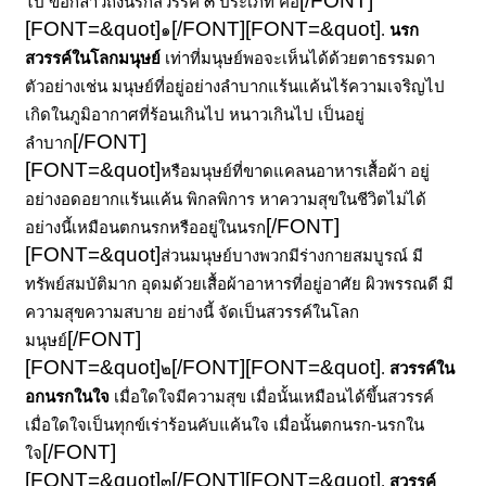
[/FONT]
ไป ขอกล่าวถึงนรกสวรรค์ ๓ ประเภท คือ
[FONT=&quot]
[/FONT]
[FONT=&quot]
๑
.
นรก
สวรรค์ในโลกมนุษย์
เท่าที่มนุษย์พอจะเห็นได้ด้วยตาธรรมดา
ตัวอย่างเช่น มนุษย์ที่อยู่อย่างลำบากแร้นแค้นไร้ความเจริญไป
เกิดในภูมิอากาศที่ร้อนเกินไป หนาวเกินไป เป็นอยู่
[/FONT]
ลำบาก
[FONT=&quot]
หรือมนุษย์ที่ขาดแคลนอาหารเสื้อผ้า อยู่
อย่างอดอยากแร้นแค้น พิกลพิการ หาความสุขในชีวิตไม่ได้
[/FONT]
อย่างนี้เหมือนตกนรกหรืออยู่ในนรก
[FONT=&quot]
ส่วนมนุษย์บางพวกมีร่างกายสมบูรณ์ มี
ทรัพย์สมบัติมาก อุดมด้วยเสื้อผ้าอาหารที่อยู่อาศัย ผิวพรรณดี มี
ความสุขความสบาย อย่างนี้ จัดเป็นสวรรค์ในโลก
[/FONT]
มนุษย์
[FONT=&quot]
[/FONT]
[FONT=&quot]
๒
.
สวรรค์ใน
อกนรกในใจ
เมื่อใดใจมีความสุข เมื่อนั้นเหมือนได้ขึ้นสวรรค์
เมื่อใดใจเป็นทุกข์เร่าร้อนคับแค้นใจ เมื่อนั้นตกนรก-
นรกใน
[/FONT]
ใจ
[FONT=&quot]
[/FONT]
[FONT=&quot]
๓
.
สวรรค์