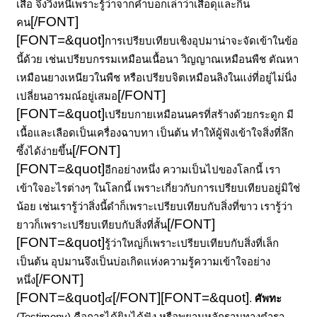
เสือ จึงวิ่งหนีเพราะรู้ว่าจากคำบอกเล่าว่าเสือดุและกิน
[/FONT]
คน
[FONT=&quot]
การเปรียบเทียบเชิงอุปมาน่าจะจัดเข้าในข้อ
นี้ด้วย เช่นเปรียบกรรมเหมือนเนื้อนา วิญญาณเหมือนพืช ตัณหา
เหมือนยางเหนียวในพืช หรือเปรียบจิตเหมือนลิงในแง่ที่อยู่ไม่นิ่ง
[/FONT]
เปลี่ยนอารมณ์อยู่เสมอ
[FONT=&quot]
เปรียบกายเหมือนนครที่สร้างด้วยกระดูก มี
เนื้อและเลือดเป็นเครื่องฉาบทา เป็นต้น ทำให้ผู้ฟังเข้าใจสิ่งที่ลึก
[/FONT]
ซึ้งได้ง่ายขึ้น
[FONT=&quot]
อีกอย่างหนึ่ง ความเป็นไปของโลกนี้ เรา
เข้าใจอะไรต่างๆ ในโลกนี้ เพราะเกี่ยวกับการเปรียบเทียบอยู่มิใช่
น้อย เช่นเรารู้ว่าสิ่งนี้ดำก็เพราะเปรียบเทียบกับสิ่งที่ขาว เรารู้ว่า
[/FONT]
ยาวก็เพราะเปรียบเทียบกับสิ่งที่สั้น
[FONT=&quot]
รู้ว่าใหญ่ก็เพราะเปรียบเทียบกับสิ่งที่เล็ก
เป็นต้น อุปมานจึงเป็นบ่อเกิดแห่งความรู้ความเข้าใจอย่าง
[/FONT]
หนึ่ง
[FONT=&quot]
[/FONT]
[FONT=&quot]
๔
.
ศัพทะ
(Testimony)
คือการได้ยินได้ฟัง หรือพยานหลักฐานทางตำรา