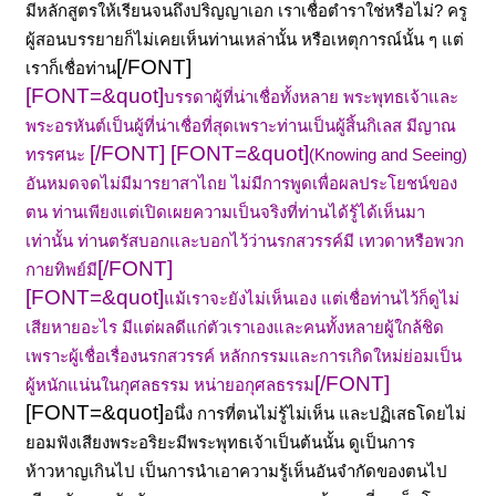
มีหลักสูตรให้เรียนจนถึงปริญญาเอก เราเชื่อตำราใช่หรือไม่?
ครู
ผู้สอนบรรยายก็ไม่เคยเห็นท่านเหล่านั้น หรือเหตุการณ์นั้น ๆ แต่
[/FONT]
เราก็เชื่อท่าน
[FONT=&quot]
บรรดาผู้ที่น่าเชื่อทั้งหลาย พระพุทธเจ้าและ
พระอรหันต์เป็นผู้ที่น่าเชื่อที่สุดเพราะท่านเป็นผู้สิ้นกิเลส มีญาณ
[/FONT]
[FONT=&quot]
ทรรศนะ
(Knowing and Seeing)
อันหมดจดไม่มีมารยาสาไถย ไม่มีการพูดเพื่อผลประโยชน์ของ
ตน ท่านเพียงแต่เปิดเผยความเป็นจริงที่ท่านได้รู้ได้เห็นมา
เท่านั้น ท่านตรัสบอกและบอกไว้ว่านรกสวรรค์มี เทวดาหรือพวก
[/FONT]
กายทิพย์มี
[FONT=&quot]
แม้เราจะยังไม่เห็นเอง แต่เชื่อท่านไว้ก็ดูไม่
เสียหายอะไร มีแต่ผลดีแก่ตัวเราเองและคนทั้งหลายผู้ใกล้ชิด
เพราะผู้เชื่อเรื่องนรกสวรรค์ หลักกรรมและการเกิดใหม่ย่อมเป็น
[/FONT]
ผู้หนักแน่นในกุศลธรรม หน่ายอกุศลธรรม
[FONT=&quot]
อนึ่ง การที่ตนไม่รู้ไม่เห็น และปฏิเสธโดยไม่
ยอมฟังเสียงพระอริยะมีพระพุทธเจ้าเป็นต้นนั้น ดูเป็นการ
ห้าวหาญเกินไป เป็นการนำเอาความรู้เห็นอันจำกัดของตนไป