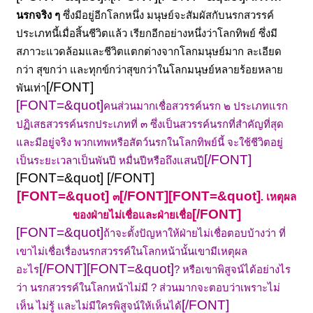
นรกจริง ๆ
ซึ่งมีอยู่อีกโลกหนึ่ง มนุษย์จะสัมผัสกับนรกสวรรค์
ประเภทนี้เมื่อสิ้นชีวิตแล้ว เรียกอีกอย่างหนึ่งว่าโลกทิพย์ ซึ่งมี
สภาวะแวดล้อมและชีวิตแตกต่างจากโลกมนุษย์มาก ละเอียด
กว่า สุขกว่า และทุกข์กว่าสุขกว่าในโลกมนุษย์หลายร้อยหลาย
[/FONT]
พันเท่า
[FONT=&quot]
คนส่วนมากเชื่อสวรรค์นรก ๒ ประเภทแรก
ปฏิเสธสวรรค์นรกประเภทที่ ๓ ซึ่งเป็นสวรรค์นรกที่สำคัญที่สุด
และมีอยู่จริง พวกเทพหรือสัตว์นรกในโลกทิพย์นี้ จะใช้ชีวิตอยู่
[/FONT]
เป็นระยะเวลาเป็นพันปี หมื่นปีหรือถึงแสนปี
[FONT=&quot] [/FONT]
[FONT=&quot]
[/FONT]
[FONT=&quot]
๓
.
เหตุผล
[/FONT]
ของฝ่ายไม่เชื่อและฝ่ายเชื่อ
[FONT=&quot]
ถ้าจะตั้งปัญหาให้ฝ่ายไม่เชื่อตอบบ้างว่า ที่
เขาไม่เชื่อเรื่องนรกสวรรค์ในโลกหน้านั้นเขามีเหตุผล
[/FONT]
[FONT=&quot]
อะไร
? หรือเขาพิสูจน์ได้อย่างไร
ว่า นรกสวรรค์ในโลกหน้าไม่มี ?
ส่วนมากจะตอบว่าเพราะไม่
[/FONT]
เห็น ไม่รู้ และไม่มีใครพิสูจน์ให้เห็นได้