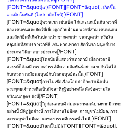
[FONT=&quot]
[/FONT]
[FONT=&quot]
๔
. เกิดขึ้น
[/FONT]
เองเติบโตทันที (โอปปาติกโยนิ)
[FONT=&quot]
พวกแรก เช่นเป็ด ไก่และนกเป็นต้น พวกที่
สอง เช่นคนและสัตว์ที่เลี้ยงลูกด้วยน้ำนม พวกที่สาม เช่นหนอน
และสัตว์อื่นที่เกิดในปลาเน่า ซากศพเน่า ขนมบูดเน่า หรือใน
หลุมบ่อที่สกปรก พวกที่สี่ เช่น พวกเทวดา สัตว์นรก มนุษย์บาง
[/FONT]
ประเภท วินิบาตบางประเภท
[FONT=&quot]
โดยนัยนี้แสดงว่าเทวดามี เมื่อเทวดามี
สวรรค์ก็ต้องมี เพราะสวรรค์มีความสัมพันธ์อย่างแยกกันไม่ได้
[/FONT]
กับเทวดา เหมือนมนุษย์กับโลกมนุษย์ฉะนั้น
[FONT=&quot]
การไม่เชื่อเรื่องโอปปาติกะกำเนิดนั้น
พระพุทธเจ้าทรงถือเป็นมิจฉาทิฏฐิอย่างหนึ่ง ดังข้อความใน
[/FONT]
อปัณณกสูตร ดังนี้
[FONT=&quot]
"ดูก่อนคหบดี สมณพราหมณ์บางพวกมีวาทะ
อย่างนี้ มีทิฏฐิอย่างนี้ การให้ทานไม่มีผล, การบูชาไม่มีผล, การ
[/FONT]
เคารพบูชาไม่มีผล, ผลของกรรมดีกรรมชั่วไม่มี,
[FONT=&quot]
[/FONT]
[FONT=&quot]
โลกนี้ไม่มี
,