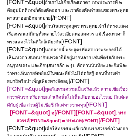
[FONT=&quot]
ถ้าเราไม่เชื่อเรื่องเทวดา เทพประการที่ ๒
คืออุปปัตติเทพก็ต้องตัดออก และเราต้องตัดคำสอนของพระพุทธ
[/FONT]
ศาสนาออกอีกมากมาย
[FONT=&quot]
ส่วนในเทวทูตสูตร พระพุทธเจ้าได้ทรงแสดง
เรื่องนรกแก่ภิกษุทั้งหลายไว้ละเอียดพอสมควร แม้เรื่องเทวดาก็
[/FONT]
ทรงแสดงไว้ในที่ใกล้เคียงกัน
[FONT=&quot]
นอกจากนี้ พระสูตรที่แสดงว่าพระองค์ได้
เห็นเทวดา สนทนากับเทวดาก็มีอยู่มากหลาย เช่นที่ตรัสกับพระ
อนุรุทธเถระ และภิกษุสหายอีก ๒ รูป คือท่านนันทิยะและกิมพิละ
ว่าทรงเห็นกายทิพย์แม้ในขณะที่ยังไม่ได้ตรัสรู้ ตอนที่ทรงทำ
[/FONT]
สมาธิหรือบำเพ็ญเพียรทางจิตอยู่
[FONT=&quot]
พูดกันตามความเป็นจริงแล้ว ความเชื่อเรื่อง
สวรรค์นรก หรือตายแล้วเกิดนั้นไม่เห็นเสียหายอะไรเลย มีแต่ผล
[/FONT]
ดีกับผู้เชื่อ ส่วนผู้ไม่เชื่อซิ มีแต่ทางขาดทุน
[FONT=&quot]
[/FONT]
[FONT=&quot]
๒
.
นรก
[/FONT]
[FONT=&quot] ๓ ประเภท[/FONT]
สวรรค์
[FONT=&quot]
เพื่อให้ทรรศนะเกี่ยวกับนรกสวรรค์กว้างออก