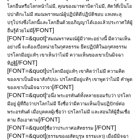
โลกอื่นหรือโลกหน้าไม่มี, คุณของมารดาบิดาไม่มี,
สัตว์ที่เป็นโอ
ปปาติกะไม่มี สมณพราหมณ์ผู้ปฏิบัติดีปฏิบัติชอบ แทงทะลุ
ปรุโปร่งซึ่งโลกนี้และโลกอื่นด้วยอภิญญาได้เองแล้วประกาศให้ผู้
[/FONT]
อื่นรู้ด้วยไม่มี
[FONT=&quot]
"
สมณพราหมณ์ผู้มีวาทะอย่างนี้ มีความเห็น
อย่างนี้ จะต้องเบื่อหน่ายในกุศลธรรม ยึดปฏิบัติในอกุศลธรรม
ปรโลกมีอยู่แท้ๆ เขาเห็นว่าไม่มี ความเห็นของเขาเป็นมิจฉา
[/FONT]
ทิฏฐิ
[FONT=&quot]
ปรโลกมีอยู่แท้ๆ เขาคิดว่าไม่มี ความคิด
ของเขาเป็นมิจฉาสังกัปปะ ปรโลกมีอยู่แท้ๆ เขาพูดว่าไม่มี คำพูด
[/FONT]
ของเขาเป็นมิจฉาวาจา
[FONT=&quot]
"
อนึ่ง พระอรหันต์ทั้งหลายยอมรับว่า ปรโลก
มีอยู่ ผู้ที่ถือว่าปรโลกไม่มี จึงชื่อว่ามีความเห็นเป็นปฏิปักษ์ต่อ
พระอรหันต์ เมื่อบุคคลผู้เชื่อว่า ปรโลกไม่มี และสอนให้ผู้อื่นเชื่อ
[/FONT]
ตาม ถือเอาตาม
[FONT=&quot]
[/FONT]
ชื่อว่าประกาศอสัทธรรม
[FONT=&quot]
(ธรรมของอสัตบุรุษ ธรรมเลว) เมื่อมีมิจฉา