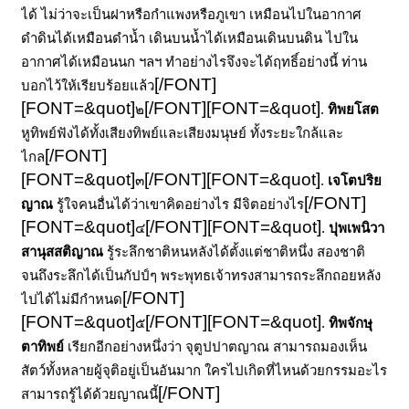
ได้ ไม่ว่าจะเป็นฝาหรือกำแพงหรือภูเขา เหมือนไปในอากาศ
ดำดินได้เหมือนดำน้ำ เดินบนน้ำได้เหมือนเดินบนดิน ไปใน
อากาศได้เหมือนนก ฯลฯ ทำอย่างไรจึงจะได้ฤทธิ์อย่างนี้ ท่าน
[/FONT]
บอกไว้ให้เรียบร้อยแล้ว
[FONT=&quot]
[/FONT]
[FONT=&quot]
๒
.
ทิพยโสต
หูทิพย์ฟังได้ทั้งเสียงทิพย์และเสียงมนุษย์ ทั้งระยะใกล้และ
[/FONT]
ไกล
[FONT=&quot]
[/FONT]
[FONT=&quot]
๓
.
เจโตปริย
[/FONT]
ญาณ
รู้ใจคนอื่นได้ว่าเขาคิดอย่างไร มีจิตอย่างไร
[FONT=&quot]
[/FONT]
[FONT=&quot]
๔
.
ปุพเพนิวา
สานุสสติญาณ
รู้ระลึกชาติหนหลังได้ตั้งแต่ชาติหนึ่ง สองชาติ
จนถึงระลึกได้เป็นกัปป์ๆ พระพุทธเจ้าทรงสามารถระลึกถอยหลัง
[/FONT]
ไปได้ไม่มีกำหนด
[FONT=&quot]
[/FONT]
[FONT=&quot]
๕
.
ทิพจักษุ
ตาทิพย์
เรียกอีกอย่างหนึ่งว่า จุตูปปาตญาณ สามารถมองเห็น
สัตว์ทั้งหลายผู้จุติอยู่เป็นอันมาก ใครไปเกิดที่ไหนด้วยกรรมอะไร
[/FONT]
สามารถรู้ได้ด้วยญาณนี้