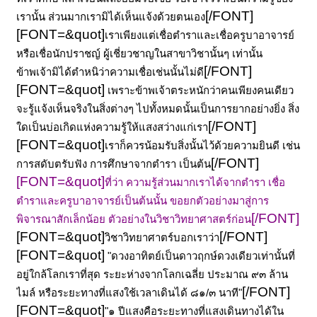
[/FONT]
เรานั้น ส่วนมากเรามิได้เห็นแจ้งด้วยตนเอง
[FONT=&quot]
เราเพียงแต่เชื่อตำราและเชื่อครูบาอาจารย์
หรือเชื่อนักปราชญ์ ผู้เชี่ยวชาญในสาขาวิชานั้นๆ เท่านั้น
[/FONT]
ข้าพเจ้ามิได้ตำหนิว่าความเชื่อเช่นนั้นไม่ดี
[FONT=&quot]
เพราะข้าพเจ้าตระหนักว่าคนเพียงคนเดียว
จะรู้แจ้งเห็นจริงในสิ่งต่างๆ ไปทั้งหมดนั้นเป็นการยากอย่างยิ่ง สิ่ง
[/FONT]
ใดเป็นบ่อเกิดแห่งความรู้ให้แสงสว่างแก่เรา
[FONT=&quot]
เราก็ควรน้อมรับสิ่งนั้นไว้ด้วยความยินดี เช่น
[/FONT]
การสดับตรับฟัง การศึกษาจากตำรา เป็นต้น
[FONT=&quot]
ที่ว่า ความรู้ส่วนมากเราได้จากตำรา เชื่อ
ตำราและครูบาอาจารย์เป็นต้นนั้น ขอยกตัวอย่างมาสู่การ
[/FONT]
พิจารณาสักเล็กน้อย ตัวอย่างในวิชาวิทยาศาสตร์ก่อน
[FONT=&quot]
[/FONT]
วิชาวิทยาศาตร์บอกเราว่า
[FONT=&quot]
"ดวงอาทิตย์เป็นดาวฤกษ์ดวงเดียวเท่านั้นที่
อยู่ใกล้โลกเราที่สุด ระยะห่างจากโลกเฉลี่ย ประมาณ ๙๓ ล้าน
[/FONT]
ไมล์ หรือระยะทางที่แสงใช้เวลาเดินได้ ๘๑/๓ นาที"
[FONT=&quot]
"๑ ปีแสงคือระยะทางที่แสงเดินทางได้ใน