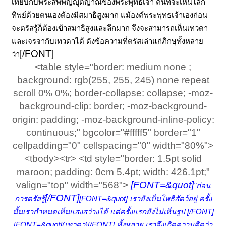
เทียบกับพระสัพพัญญุตญาณของพระพุทธเจ้า คนที่จะเห็นโลก
ทิพย์ด้วยตนเองต้องมีสมาธิสูงมาก แม้องค์พระพุทธเจ้าเองก่อน
จะตรัสรู้ก็ต้องเข้าสมาธิสูงและลึกมาก จึงจะสามารถเห็นเทวดา
และเจรจากับเทวดาได้ ดังข้อความที่ตรัสเล่าแก่ภิกษุทั้งหลาย
[/FONT]
ว่า
<table style="border: medium none ;
background: rgb(255, 255, 245) none repeat
scroll 0% 0%; border-collapse: collapse; -moz-
background-clip: border; -moz-background-
origin: padding; -moz-background-inline-policy:
continuous;" bgcolor="#fffff5" border="1"
cellpadding="0" cellspacing="0" width="80%">
<tbody><tr> <td style="border: 1.5pt solid
maroon; padding: 0cm 5.4pt; width: 426.1pt;"
valign="top" width="568">
[FONT=&quot]
"ก่อน
[/FONT]
การตรัสรู้
[FONT=&quot] เรายังเป็นโพธิสัตว์อยู่ ครั้ง
นั้นเรากำหนดเห็นแสงสว่างได้ แต่ครั้งแรกยังไม่เห็นรูป [/FONT]
[FONT=&quot](เทวดา)[/FONT]
ทั้งหลาย เราจึงเกิดความคิดว่า