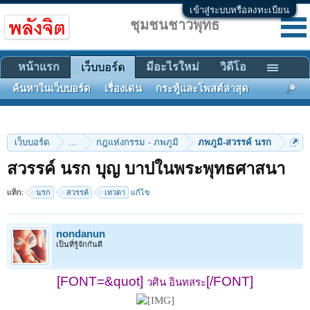
เข้าสู่ระบบหรือลงทะเบียน
ชุมชนชาวพุทธ
หน้าแรก
มีอะไรใหม่
วิดีโอ
เว็บบอร์ด
ค้นหาในเว็บบอร์ด
เรื่องเด่น
กระทู้และโพสต์ล่าสุด
เว็บบอร์ด
...
กฎแห่งกรรม - ภพภูมิ
ภพภูมิ-สวรรค์ นรก
สวรรค์ นรก บุญ บาปในพระพุทธศาสนา
แท็ก:
นรก
สวรรค์
เทวดา
แก้ไข
nondanun
เป็นที่รู้จักกันดี
[FONT=&quot]
[/FONT]
วศิน อินทสระ