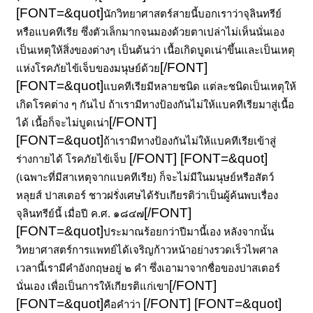
[FONT=&quot]
นักวิทยาศาสตร์สายนี้บอกเราว่าจุลินทรีย์
หรือแบคทีเรีย ซึ่งตัวเล็กมากจนมองด้วยตาเปล่าไม่เห็นนั่นเอง
เป็นเหตุให้สิ่งของต่างๆ เป็นต้นว่า เนื้อเกิดบูดเน่าขึ้นและเป็นเหตุ
[/FONT]
แห่งโรคภัยไข้เจ็บของมนุษย์ด้วย
[FONT=&quot]
แบคทีเรียมีหลายชนิด แต่ละชนิดเป็นเหตุให้
เกิดโรคต่าง ๆ กันไป ถ้าเรามีทางป้องกันไม่ให้แบคทีเรียมาสู่เนื้อ
[/FONT]
ได้ เนื้อก็จะไม่บูดเน่า
[FONT=&quot]
ถ้าเรามีทางป้องกันไม่ให้แบคทีเรียเข้าสู่
[/FONT]
[FONT=&quot]
ร่างกายได้ โรคภัยไข้เจ็บ
(เฉพาะที่มีสาเหตุจากแบคทีเรีย) ก็จะไม่มีในมนุษย์หรือสัตว์
หลุยส์ ปาสเตอร์ ชาวฝรั่งเศษได้รับเกียรติว่าเป็นผู้ค้นพบเรื่อง
[/FONT]
จุลินทรีย์นี้ เมื่อปี ค.ศ.
๑๘๔๗
[FONT=&quot]
ประมาณร้อยกว่าปีมานี้เอง หลังจากนั้น
วิทยาศาสตร์การแพทย์ได้เจริญก้าวหน้าอย่างรวดเร็วไพศาล
เวลานี้เรามีคำอังกฤษอยู่ ๒ คำ ซึ่งเอามาจากชื่อของปาสเตอร์
[/FONT]
นั่นเอง เพื่อเป็นการให้เกียรติแก่เขา
[FONT=&quot]
[/FONT]
[FONT=&quot]
คือคำว่า