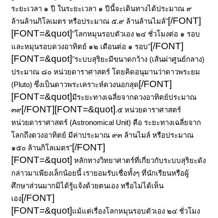
ระยะเวลา ๑ ปี ในระยะเวลา ๑ ปีนี้จะเดินทางได้ประมาณ ๙
[/FONT]
ล้านล้านกิโลเมตร หรือประมาณ ๕.๙ ล้านล้านไมล์"
[FONT=&quot]
"โลกหมุนรอบตัวเอง ๒๔ ชั่วโมงต่อ ๑ รอบ
[/FONT]
และหมุนรอบดวงอาทิตย์ ๑๒ เดือนต่อ ๑ รอบ"
[FONT=&quot]
"ระบบสุริยะมีขนาดกว้าง (เส้นผ่าศูนย์กลาง)
ประมาณ ๘๐ หน่วยดาราศาสตร์ โดยคิดอนุมานว่าดาวพระยม
[/FONT]
(Pluto)
ซึ่งเป็นดาวพระเคราะห์ดวงนอกสุด
[FONT=&quot]
มีระยะทางเฉลี่ยจากดวงอาทิตย์ประมาณ
[/FONT]
[FONT=&quot]
๓๙
.๕ หน่วยดาราศาสตร์
หน่วยดาราศาสตร์ (Astronomical Unit) คือ ระยะทางเฉลี่ยจาก
โลกถึงดวงอาทิตย์ มีค่าประมาณ ๙๓ ล้านไมล์ หรือประมาณ
[/FONT]
๑๕๐ ล้านกิโลเมตร"
[FONT=&quot]
หลักทางวิทยาศาตร์ที่เกี่ยวกับระบบสุริยะดัง
กล่าวมาเพียงเล็กน้อยนี้ เรายอมรับเชื่อทั้งๆ ที่นักเรียนหรือผู้
ศึกษาส่วนมากมิได้รู้แจ้งด้วยตนเอง หรือไม่ได้เห็น
[/FONT]
เอง
[FONT=&quot]
แม้แต่เรื่องโลกหมุนรอบตัวเอง ๒๔ ชั่วโมง