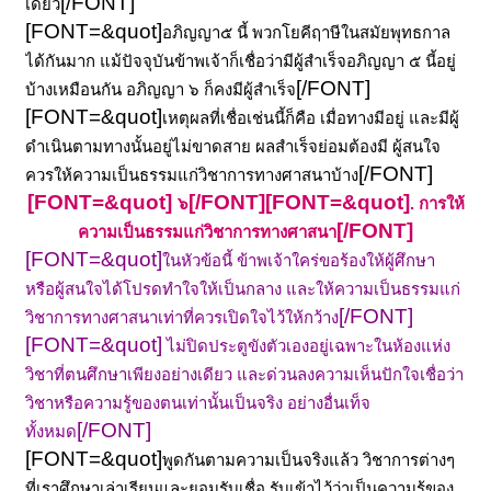
[/FONT]
เดียว
[FONT=&quot]
อภิญญา๕ นี้ พวกโยคีฤาษีในสมัยพุทธกาล
ได้กันมาก แม้ปัจจุบันข้าพเจ้าก็เชื่อว่ามีผู้สำเร็จอภิญญา ๕ นี้อยู่
[/FONT]
บ้างเหมือนกัน อภิญญา ๖ ก็คงมีผู้สำเร็จ
[FONT=&quot]
เหตุผลที่เชื่อเช่นนี้ก็คือ เมื่อทางมีอยู่ และมีผู้
ดำเนินตามทางนั้นอยู่ไม่ขาดสาย ผลสำเร็จย่อมต้องมี ผู้สนใจ
[/FONT]
ควรให้ความเป็นธรรมแก่วิชาการทางศาสนาบ้าง
[FONT=&quot]
[/FONT]
[FONT=&quot]
๖
.
การให้
[/FONT]
ความเป็นธรรมแก่วิชาการทางศาสนา
[FONT=&quot]
ในหัวข้อนี้ ข้าพเจ้าใคร่ขอร้องให้ผู้ศึกษา
หรือผู้สนใจได้โปรดทำใจให้เป็นกลาง และให้ความเป็นธรรมแก่
[/FONT]
วิชาการทางศาสนาเท่าที่ควรเปิดใจไว้ให้กว้าง
[FONT=&quot]
ไม่ปิดประตูขังตัวเองอยู่เฉพาะในห้องแห่ง
วิชาที่ตนศึกษาเพียงอย่างเดียว และด่วนลงความเห็นปักใจเชื่อว่า
วิชาหรือความรู้ของตนเท่านั้นเป็นจริง อย่างอื่นเท็จ
[/FONT]
ทั้งหมด
[FONT=&quot]
พูดกันตามความเป็นจริงแล้ว วิชาการต่างๆ
ที่เราศึกษาเล่าเรียนและยอมรับเชื่อ รับเข้าไว้ว่าเป็นความรู้ของ