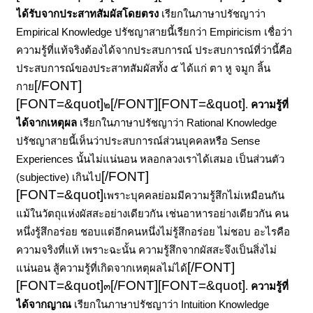
ได้รับจากประสาทสัมผัสโดยตรง
เรียกในภาษาปรัชญาว่า
Empirical Knowledge ปรัชญาสายนี้เรียกว่า Empiricism
เชื่อว่า
ความรู้ที่แท้จริงต้องได้จากประสบการณ์ ประสบการณ์ที่ว่านี้คือ
ประสบการณ์ของประสาทสัมผัสทั้ง ๕ ได้แก่ ตา หู จมูก ลิ้น
[/FONT]
กาย
[FONT=&quot]
[/FONT]
[FONT=&quot]
๒
.
ความรู้ที่
ได้จากเหตุผล
เรียกในภาษาปรัชญาว่า Rational Knowledge
ปรัชญาสายนี้เห็นว่าประสบการณ์ส่วนบุคคลหรือ Sense
Experiences นั้นไม่แน่นอน หลอกลวงเราได้เสมอ เป็นส่วนตัว
[/FONT]
(subjective)
เกินไป
[FONT=&quot]
เพราะบุคคลย่อมมีความรู้สึกไม่เหมือนกัน
แม้ในวัตถุแห่งผัสสะอย่างเดียวกัน เช่นอาหารอย่างเดียวกัน คน
หนึ่งรู้สึกอร่อย ชอบแต่อีกคนหนึ่งไม่รู้สึกอร่อย ไม่ชอบ อะไรคือ
ความจริงที่แท้ เพราะฉะนั้น ความรู้สึกจากผัสสะจึงเป็นสิ่งไม่
[/FONT]
แน่นอน สู้ความรู้ที่เกิดจากเหตุผลไม่ได้
[FONT=&quot]
[/FONT]
[FONT=&quot]
๓
.
ความรู้ที่
ได้จากญาณ
เรียกในภาษาปรัชญาว่า Intuition Knowledge