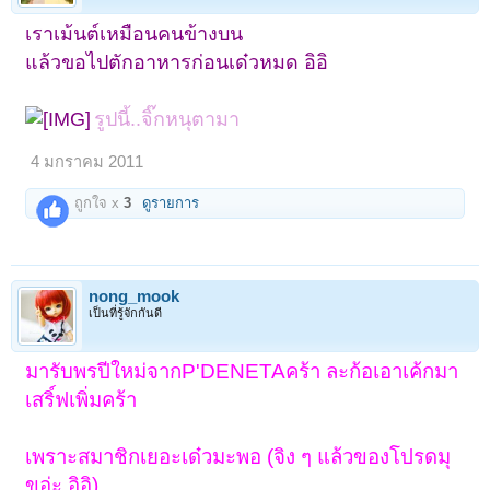
เราเม้นต์เหมือนคนข้างบน
แล้วขอไปตักอาหารก่อนเด๋วหมด อิอิ
รูปนี้..จิ๊กหนุตามา
4 มกราคม 2011
ถูกใจ x
3
ดูรายการ
nong_mook
เป็นที่รู้จักกันดี
มารับพรปีใหม่จากP'DENETAคร้า ละก้อเอาเค้กมา
เสริ์ฟเพิ่มคร้า
เพราะสมาชิกเยอะเด๋วมะพอ (จิง ๆ แล้วของโปรดมุ
ขอ่ะ อิอิ)