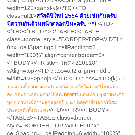
vAlign=top><TD class=alt2 align=middle
width=125>sansky9</TD><TD
class=alt1>
สวัสดีปีใหม่ 2554 ด้วยเช่นกันครับ
มีความกันถ้วนหน้าตลอดปีนะครับ ^^/
</TD>
</TR></TBODY></TABLE><TABLE
class=tborder style="BORDER-TOP-WIDTH:
0px" cellSpacing=1 cellPadding=6
width="100%" align=center border=0>
<TBODY><TR title="โพส 4220118"
vAlign=top><TD class=alt2 align=middle
width=125>ppojai</TD><TD class=alt1>(k)
มา
ร่วมงานเลี้ยงฉลองและรับพรอันประเสริฐในวาระปีใหม่แล้ว
ค่ะ..ขอพรจงดลบันดาลให้คุณ
และเพื่อน ๆ ชาวพลังจิต
DENETA
ทุก ๆ ท่านจงมีความสุขตลอดปี 2554 คิดหวังสิ่งใดขอให้สม
</TD></TR></TBODY>
ประสงค์ดังตั้งใจนะคะ
</TABLE><TABLE class=tborder
style="BORDER-TOP-WIDTH: 0px"
cellSpacing=1 cellPadding=6 width="100%"