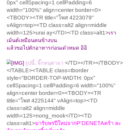
0px" cellSpacing=1 cellPadding=6
width="100%" align=center border=0>
<TBODY><TR title="โพส 4223079"
vAlign=top><TD class=alt2 align=middle
width=125>urai ay</TD><TD class=alt1>
เรา
เม้นต์เหมือนคนข้างบน
แล้วขอไปตักอาหารก่อนเด๋วหมด อิอิ
</TD></TR></TBODY>
รูปนี้..จิ๊กหนุตามา
</TABLE><TABLE class=tborder
style="BORDER-TOP-WIDTH: 0px"
cellSpacing=1 cellPadding=6 width="100%"
align=center border=0><TBODY><TR
title="โพส 4225144" vAlign=top><TD
class=alt2 align=middle
width=125>nong_mook</TD><TD
class=alt1>
มารับพรปีใหม่จากP'DENETAคร้า ละ