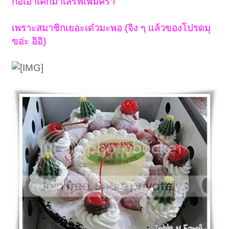
ก้อเอาเค้กมาเสริ์ฟเพิ่มคร้า
เพราะสมาชิกเยอะเด๋วมะพอ (จิง ๆ แล้วของโปรดมุ
ขอ่ะ อิอิ)