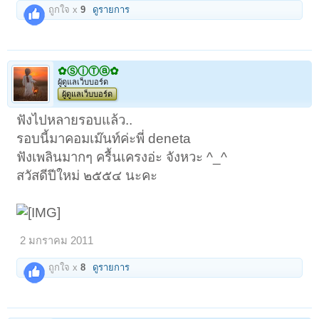
ถูกใจ x
9
ดูรายการ
✿ⓈⓘⓉⓐ✿
ผู้ดูแลเว็บบอร์ด
ผู้ดูแลเว็บบอร์ด
ฟังไปหลายรอบแล้ว..
รอบนี้มาคอมเม๊นท์ค่ะพี่ deneta
ฟังเพลินมากๆ ครื้นเครงอ่ะ จังหวะ ^_^
สวัสดีปีใหม่ ๒๕๕๔ นะคะ
2 มกราคม 2011
ถูกใจ x
8
ดูรายการ