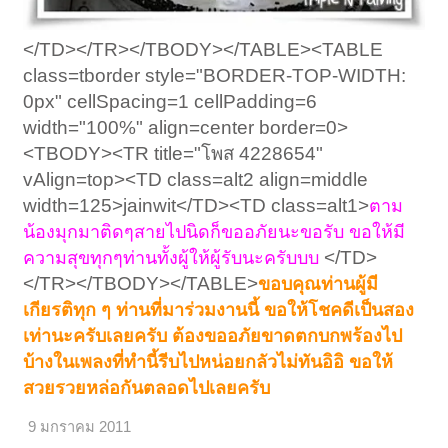
</TD></TR></TBODY></TABLE><TABLE
class=tborder style="BORDER-TOP-WIDTH:
0px" cellSpacing=1 cellPadding=6
width="100%" align=center border=0>
<TBODY><TR title="โพส 4228654"
vAlign=top><TD class=alt2 align=middle
width=125>jainwit</TD><TD class=alt1>
ตาม
น้องมุกมาติดๆสายไปนิดก็ขออภัยนะขอรับ ขอให้มี
</TD>
ความสุขทุกๆท่านทั้งผู้ให้ผู้รับนะครับบบ
</TR></TBODY></TABLE>
ขอบคุณท่านผู้มี
เกียรติทุก ๆ ท่านที่มาร่วมงานนี้ ขอให้โชคดีเป็นสอง
เท่านะครับเลยครับ ต้องขออภัยขาดตกบกพร้องไป
บ้างในเพลงที่ทำนี้รีบไปหน่อยกลัวไม่ทันอิอิ ขอให้
สวยรวยหล่อกันตลอดไปเลยครับ
9 มกราคม 2011