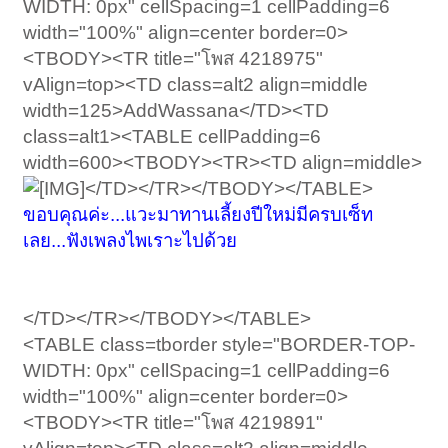
WIDTH: 0px" cellSpacing=1 cellPadding=6
width="100%" align=center border=0>
<TBODY><TR title="โพส 4218975"
vAlign=top><TD class=alt2 align=middle
width=125>AddWassana</TD><TD
class=alt1><TABLE cellPadding=6
width=600><TBODY><TR><TD align=middle>
</TD></TR></TBODY></TABLE>
ขอบคุณค่ะ...แวะมาทานเลี้ยงปีใหม่มีครบเซ็ท
เลย...ฟังเพลงไพเราะไปด้วย
</TD></TR></TBODY></TABLE>
<TABLE class=tborder style="BORDER-TOP-
WIDTH: 0px" cellSpacing=1 cellPadding=6
width="100%" align=center border=0>
<TBODY><TR title="โพส 4219891"