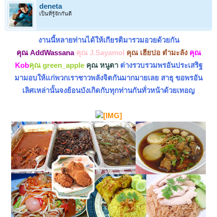
deneta
เป็นที่รู้จักกันดี
งานนี้หลายท่านได้ให้เกียรติมารวมอวยด้วยกัน
คุณ AddWassana
คุณ J.Sayamol
คุณ เฮียปอ ตำมะลัง
คุณ
Kob
คุณ green_apple
คุณ หนูตา
ต่างรวบรวมพรอัน
ประเสริฐ
มามอบให้แก่พวกเราชาวพลังจิตกันมากมายเลย สาธุ ขอพรอัน
เลิศเหล่านั้นจงย้อนบังเกิดกับทุกท่านกันทั่วหน้าด้วยเทอญ