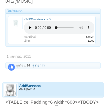
041/[/MUSIC]
ไฟล์ที่แนบมา:
สวัสดีปีใหม่ deneta.mp3
ขนาดไฟล์:
5.9 MB
เปิดดู:
1,000
1 มกราคม 2011
ถูกใจ x
14
ดูรายการ
AddWassana
เป็นที่รู้จักกันดี
<TABLE cellPadding=6 width=600><TBODY>