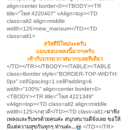
align=center border=0><TBODY><TR
title="โพส 4220407" vAlign=top><TD
class=alt2 align=middle
width=125>new_mansum</TD><TD
class=alt1>
สวัสดีปีใหม่นะครับ
แมนชอบเพลงนี้มากๆครับ
เข้ากับบรรยากาศมากๆเลยทีเดียว
</TD></TR></TBODY></TABLE><TABLE
class=tborder style="BORDER-TOP-WIDTH:
0px" cellSpacing=1 cellPadding=6
width="100%" align=center border=0>
<TBODY><TR title="โพส 4221349"
vAlign=top><TD class=alt2 align=middle
width=125>เกตุวดี</TD><TD class=alt1>
มาฟัง
เพลงและรับพรด้วยคนค่ะ สนุกสนานดีจังเลย ขอให้
มีแต่ความสุขกันทุกๆ ท่านค่ะ...
</TD></TR>