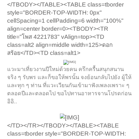
</TBODY></TABLE><TABLE class=tborder
style="BORDER-TOP-WIDTH: 0px"
cellSpacing=1 cellPadding=6 width="100%"
align=center border=0><TBODY><TR
title="โพส 4221783" vAlign=top><TD
class=alt2 align=middle width=125>ดอก
สร้อย</TD><TD class=alt1>
แวะมาเที่ยวงานปีใหม่ด้วยคน ครึกครื้นสนุกสนาน
จริง ๆ รับพร และก็ขอให้พรนั้น จงย้อนกลับไปยัง ผู้ให้
และทุก ๆ ท่าน ที่แวะเวียนกันเข้ามาฟังเพลงเพราะ ๆ
ตลอดปีและตลอดไป ขอไปทานอาหารจานโปรดก่อน
อิอิ..
</TD></TR></TBODY></TABLE><TABLE
class=tborder style="BORDER-TOP-WIDTH: