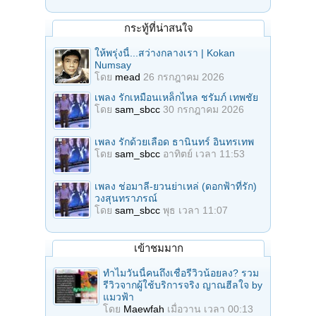
กระทู้ที่น่าสนใจ
ให้พรุ่งนี้...สว่างกลางเรา | Kokan
Numsay
โดย
mead
26 กรกฎาคม 2026
เพลง รักเหมือนเหล็กไหล ชรัมภ์ เทพชัย
โดย
sam_sbcc
30 กรกฎาคม 2026
เพลง รักด้วยเลือด ธานินทร์ อินทรเทพ
โดย
sam_sbcc
อาทิตย์ เวลา 11:53
เพลง ช่อมาลี-ยวนย่าเหล่ (ดอกฟ้าที่รัก)
วงสุนทราภรณ์
โดย
sam_sbcc
พุธ เวลา 11:07
เข้าชมมาก
ทำไมวันนี้คนถึงเชื่อรีวิวน้อยลง? รวม
รีวิวจากผู้ใช้บริการจริง ญาณฮีลใจ by
แมวฟ้า
โดย
Maewfah
เมื่อวาน เวลา 00:13