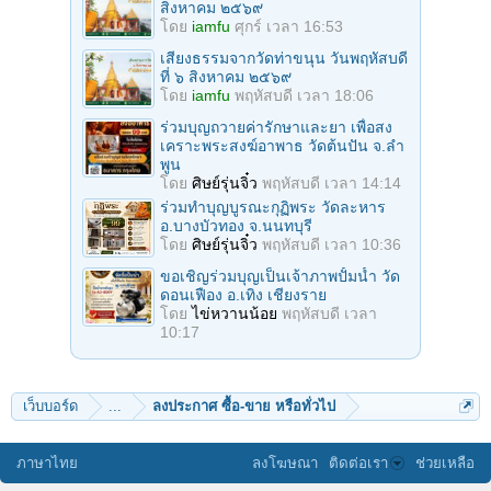
สิงหาคม ๒๕๖๙
โดย
iamfu
ศุกร์ เวลา 16:53
เสียงธรรมจากวัดท่าขนุน วันพฤหัสบดี
ที่ ๖ สิงหาคม ๒๕๖๙
โดย
iamfu
พฤหัสบดี เวลา 18:06
ร่วมบุญถวายค่ารักษาและยา เพื่อสง
เคราะพระสงฆ์อาพาธ วัดต้นปัน จ.ลํา
พูน
โดย
ศิษย์รุ่นจิ๋ว
พฤหัสบดี เวลา 14:14
ร่วมทําบุญบูรณะกุฏิพระ วัดละหาร
อ.บางบัวทอง จ.นนทบุรี
โดย
ศิษย์รุ่นจิ๋ว
พฤหัสบดี เวลา 10:36
ขอเชิญร่วมบุญเป็นเจ้าภาพปั้มน้ำ วัด
ดอนเฟือง อ.เทิง เชียงราย
โดย
ไข่หวานน้อย
พฤหัสบดี เวลา
10:17
เว็บบอร์ด
...
ลงประกาศ ซื้อ-ขาย หรือทั่วไป
ภาษาไทย
ลงโฆษณา
ติดต่อเรา
ช่วยเหลือ