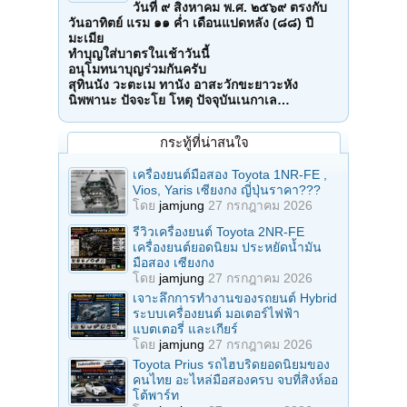
วันที่ ๙ สิงหาคม พ.ศ. ๒๕๖๙ ตรงกับ
วันอาทิตย์ แรม ๑๑ ค่ำ เดือนแปดหลัง (๘๘) ปี
มะเมีย
ทำบุญใส่บาตรในเช้าวันนี้
อนุโมทนาบุญร่วมกันครับ
สุทินนัง วะตะเม ทานัง อาสะวักขะยาวะหัง
นิพพานะ ปัจจะโย โหตุ ปัจจุบันเนกาเล…
กระทู้ที่น่าสนใจ
เครื่องยนต์มือสอง Toyota 1NR-FE ,
Vios, Yaris เซียงกง ญี่ปุ่นราคา???
โดย
jamjung
27 กรกฎาคม 2026
รีวิวเครื่องยนต์ Toyota 2NR-FE
เครื่องยนต์ยอดนิยม ประหยัดน้ำมัน
มือสอง เซียงกง
โดย
jamjung
27 กรกฎาคม 2026
เจาะลึกการทำงานของรถยนต์ Hybrid
ระบบเครื่องยนต์ มอเตอร์ไฟฟ้า
แบตเตอรี่ และเกียร์
โดย
jamjung
27 กรกฎาคม 2026
Toyota Prius รถไฮบริดยอดนิยมของ
คนไทย อะไหล่มือสองครบ จบที่สิงห์ออ
โต้พาร์ท