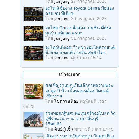
โดย
jamjung
27 กรกฎาคม 2026
อะไหล่เซียงกง Toyota Seinta มือสอง
ครบ จบ ที่เดียว
โดย
jamjung
30 กรกฎาคม 2026
อะไหล่ Cruze มือสอง เบนซิน ดีเซล
ทุกรุ่น แท้ถอด ครบๆ
โดย
jamjung
31 กรกฎาคม 2026
อะไหล่แท้ถอด ร้านขายอะไหล่รถยนต์
มือสอง ของแท้ ตรงรุ่น ส่งทั่วไทย
โดย
jamjung
ศุกร์ เวลา 15:14
เข้าชมมาก
ขอเชิญร่วมบุญเป็นเจ้าภาพถวายพระ
อุปคุต 9 นิ้ว เนื้อทองเหลือง วัดปงค์
เชียงราย
โดย
ไข่หวานน้อย
พฤหัสบดี เวลา
08:23
ร่วมทอดกฐินสมทบทุนสร้างอุโบสถ วัด
สุพีรอนวนาราม จ.ปราจีนบุรี
15พย.69
โดย
ศิษย์รุ่นจิ๋ว
พฤหัสบดี เวลา 17:45
เสียงธรรมจากวัดท่าขนุน วันศุกร์ที่ ๗