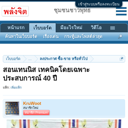
เข้าสู่ระบบหรือลงทะเบียน
ชุมชนชาวพุทธ
หน้าแรก
มีอะไรใหม่
วิดีโอ
เว็บบอร์ด
ค้นหาในเว็บบอร์ด
เรื่องเด่น
กระทู้และโพสต์ล่าสุด
เว็บบอร์ด
...
ลงประกาศ ซื้อ-ขาย หรือทั่วไป
สอนเทนนิส เทคนิคโดยเฉพาะ
ประสบการณ์ 40 ปี
แท็ก:
เพิ่มแท็ก
KruWoot
สมาชิกใหม่
สมาชิก Premium