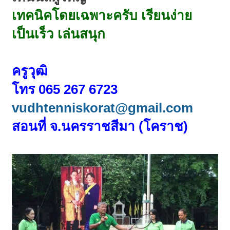
เทคนิคโดยเฉพาะครับ เรียนง่าย
เป็นเร็ว เล่นสนุก
ครูวุฒิ
โทร 065 267 6723
vudhtenniskorat@gmail.com
สอนที่ จ.นครราชสีมา (โคราช)