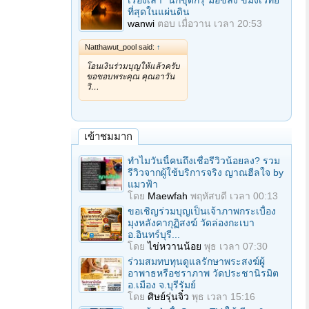
เรื่องเล่า "นักขุดกรุ"มือขลัง ขมังเวทย์
ที่สุดในแผ่นดิน
wanwi
ตอบ
เมื่อวาน เวลา 20:53
Natthawut_pool said:
↑
โอนเงินร่วมบุญให้แล้วครับ
ขอขอบพระคุณ คุณอาวัน
วิ…
เข้าชมมาก
ทำไมวันนี้คนถึงเชื่อรีวิวน้อยลง? รวม
รีวิวจากผู้ใช้บริการจริง ญาณฮีลใจ by
แมวฟ้า
โดย
Maewfah
พฤหัสบดี เวลา 00:13
ขอเชิญร่วมบุญเป็นเจ้าภาพกระเบื้อง
มุงหลังคากุฏิสงฆ์ วัดล่องกะเบา
อ.อินทร์บุรี...
โดย
ไข่หวานน้อย
พุธ เวลา 07:30
ร่วมสมทบทุนดูแลรักษาพระสงฆ์ผู้
อาพาธหรือชราภาพ วัดประชานิรมิต
อ.เมือง จ.บุรีรัมย์
โดย
ศิษย์รุ่นจิ๋ว
พุธ เวลา 15:16