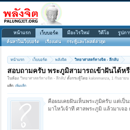
หน้าแรก
มีอะไรใหม่
วิดีโอ
รูปภา
เว็บบอร์ด
ค้นหาในเว็บบอร์ด
เรื่องเด่น
กระทู้และโพสต์ล่าสุด
หน้าแรก
เว็บบอร์ด
พลังจิต
วิทยาศาสตร์ทางจิต - ลึกลับ
สอบถามครับ พระภูมิสามารถเข้าฝันได้หรื
ในห้อง '
วิทยาศาสตร์ทางจิต - ลึกลับ
' ตั้งกระทู้โดย
kalonmanza
,
1 กันยายน
แท็ก:
เพิ่มแท็ก
คือผมเคยฝันเห็นพระภูมิครับ แต่เป็น
มาไหว้เจ้าที ศาลพระภูมิ แล้วมาเจอ 