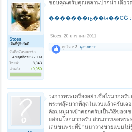
ขอบคุณครับคุณหลานปากน้ำ เดี๋ยวตา
�������ҧ��ŧҹ��СǴ : SS
Stoes
,
20 มกราคม 2011
Stoes
เป็นที่รู้จักกันดี
ถูกใจ x
2
ดูรายการ
วันที่สมัครสมาชิก:
4 พฤศจิกายน 2009
โพสต์:
8,343
ค่าพลัง:
+9,050
วงการพระเครื่องอย่าเชื่อไรมากครับ
พระฟลุ๊คมากที่สุดในเวบแล้วครับเจอแต่
ล้อมหมูมาเข้าคอกครับเป็นวิธีของเ
ยอ่อนโลกมากครับ ส่วนการเจอพระฟล
เล่นขนพระที่บ้านมาวางขายแบบไม่รู