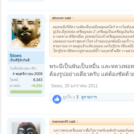
afseven said:
↑
ผมคนนึงก็มีความคิดเห็นเหมือนคุณสโตร์ หากไม่ต้องต
ปู่เงิน มีรูปหล่อ เหรียญจอบ 2 เหรียญเป็นเหรียญเงินก
บางคลาน พิจิตรนี่ละ รูปหล่อไม่แท้ เหรียญจอบทองเหลือ
เลยลองถามเช่าชุดเท่าไหร่ เจ้าของบอกพันนึง ผมก็วาง
สวยงามมาก ผมดูแล้วแท้แน่นอน แต่ไม่รู้ประวัติแต่มีเ
ใครรู้ประวัติหลวงปู่ทวดองค์นี้วานบอกที พลีส วานด่ว
Stoes
เป็นที่รู้จักกันดี
พระมีเป็นพันเป็นหมื่น และหลวงพ่อหนึ
วันที่สมัครสมาชิก:
ต้องรูปอย่างเดียวครับ แต่ต้องชัดด้
4 พฤศจิกายน 2009
โพสต์:
8,343
Stoes
,
20 มกราคม 2011
ค่าพลัง:
+9,050
ถูกใจ x
3
ดูรายการ
manman45 said:
↑
วงการพระเครื่องอย่าเชื่อไรมากครับหลักล้านพ่อเงินค