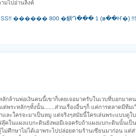
มไปอ่านลิ้งค์
!! ������ 800 �觵Դ��� 1 (ອ��Ҥ�) !!
หลักล้านพ่อเงินคนนี้เขาก็เคยเจอมาครับในเวบที่บอกมาคนน
พระหลักๆทั้งนั้น.......ส่วนเรื่องอื่นๆก็ แค่การตลาดมีทีมเ
ขาและใครจะมาเป็นหมู แต่จริงๆสมัยนี้ใครเล่นพระแบบดูใบ
ุ๊คในแผงแบกะดินยังพอมีเจอครับถ้าแผงแบกะดินนั้นเป็น
้ไม่ศึกษาไม่ได้เอาพระไปปล่อยตามร้านเซียนมาก่อน แต่ส