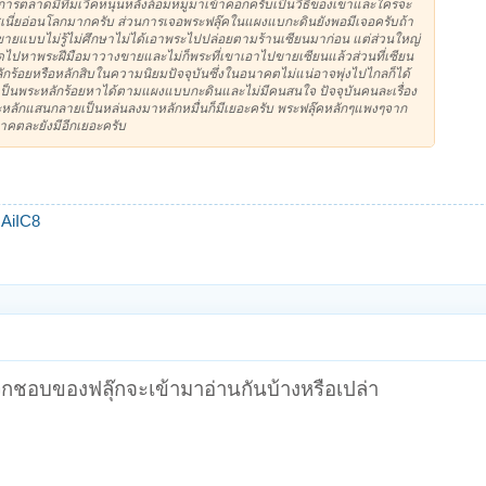
ๆก็ แค่การตลาดมีทีมเวิคหนุนหลังล้อมหมูมาเข้าคอกครับเป็นวิธีของเขาและใครจะ
ศเนี่ยอ่อนโลกมากครับ ส่วนการเจอพระฟลุ๊คในแผงแบกะดินยังพอมีเจอครับถ้า
ขายแบบไม่รู้ไม่ศึกษาไม่ได้เอาพระไปปล่อยตามร้านเซียนมาก่อน แต่ส่วนใหญ่
ไปหาพระฝีมือมาวางขายและไม่ก็พระที่เขาเอาไปขายเซียนแล้วส่วนที่เซียน
ักร้อยหรือหลักสิบในความนิยมปัจจุบันซึ่งในอนาคตไม่แน่อาจพุ่งไปไกลก็ได้
็ยังเป็นพระหลักร้อยหาได้ตามแผงแบบกะดินและไม่มีคนสนใจ ปัจจุบันคนละเรื่อง
ะหลักแสนกลายเป็นหล่นลงมาหลักหมื่นก็มีเยอะครับ พระฟลุ๊คหลักๆแพงๆจาก
คตละยังมีอีกเยอะครับ
AiIC8
ว่าพวกชอบของฟลุ๊กจะเข้ามาอ่านกันบ้างหรือเปล่า