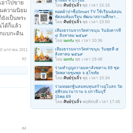
อ.เมือง จ.บุรีรัมย์
าเอาไปขาย
โดย
ศิษย์รุ่นจิ๋ว
พุธ เวลา 15:16
บในความนิยม
ทอดผ้าป่าซื้อSmart TV ใช้เรียน&สอน
พัดลมห้องเรียน พัฒนาสถานศึกษา...
ก็ยังเป็นพระ
โดย
ศิษย์รุ่นจิ๋ว
พุธ เวลา 10:50
ได้ก็แล้ว
เสียงธรรมจากวัดท่าขนุน วันอังคารที่
ากแบกะดิน
๔ สิงหาคม ๒๕๖๙
โดย
iamfu
พุธ เวลา 10:36
เสียงธรรมจากวัดท่าขนุน วันพุธที่ ๕
20 มกราคม 2011
สิงหาคม ๒๕๖๙
#3
โดย
iamfu
พุธ เวลา 19:48
ร่วมทําบุญถวายมหาสังฆทาน 69 ชุด
วัดพลายชุมพล จ.สุโขทัย
โดย
ศิษย์รุ่นจิ๋ว
พุธ เวลา 10:34
ร่วมทอดกฐินสมทบทุนสร้างอุโบสถ วัด
สุพีรอนวนาราม จ.ปราจีนบุรี
15พย.69
โดย
ศิษย์รุ่นจิ๋ว
พฤหัสบดี เวลา 17:45
#4