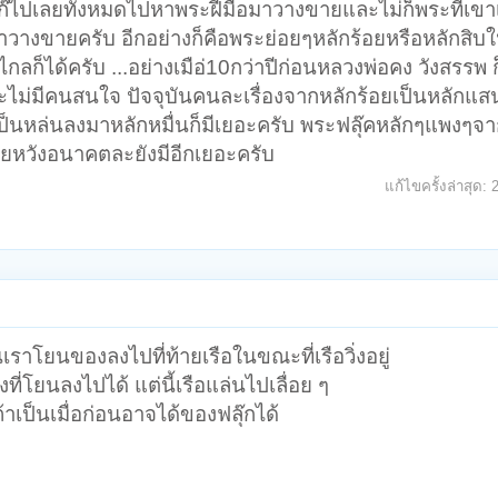
๊ไปเลยทั้งหมดไปหาพระฝีมือมาวางขายและไม่ก็พระที่เข
มาวางขายครับ อีกอย่างก็คือพระย่อยๆหลักร้อยหรือหลักสิ
กลก็ได้ครับ ...อย่างเมือ่10กว่าปีก่อนหลวงพ่อคง วังสรรพ 
่มีคนสนใจ ปัจจุบันคนละเรื่องจากหลักร้อยเป็นหลักแสน
นหล่นลงมาหลักหมื่นก็มีเยอะครับ พระฟลุ๊คหลักๆแพงๆจ
ยหวังอนาคตละยังมีอีกเยอะครับ
แก้ไขครั้งล่าสุด:
เราโยนของลงไปที่ท้ายเรือในขณะที่เรือวิ่งอยู่
องที่โยนลงไปได้ แต่นี้เรือแล่นไปเลื่อย ๆ
าเป็นเมื่อก่อนอาจได้ของฟลุ๊กได้