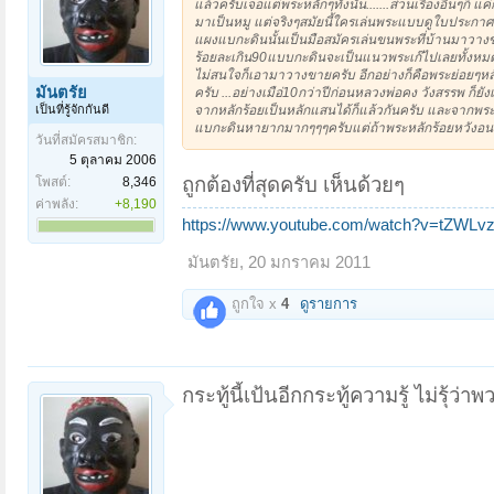
แล้วครับเจอแต่พระหลักๆทั้งนั้น.......ส่วนเรื่องอื่น
มาเป็นหมู แต่จริงๆสมัยนี้ใครเล่นพระแบบดูใบประกา
แผงแบกะดินนั้นเป็นมือสมัครเล่นขนพระที่บ้านมาวาง
ร้อยละเกิน90แบบกะดินจะเป็นแนวพระเก๊ไปเลยทั้งหมด
ไม่สนใจก็เอามาวางขายครับ อีกอย่างก็คือพระย่อยๆหล
มันตรัย
ครับ ...อย่างเมือ่10กว่าปีก่อนหลวงพ่อคง วังสรรพ ก
เป็นที่รู้จักกันดี
จากหลักร้อยเป็นหลักแสนได้ก็แล้วกันครับ และจากพร
แบกะดินหายากมากๆๆๆครับแต่ถ้าพระหลักร้อยหวังอนา
วันที่สมัครสมาชิก:
5 ตุลาคม 2006
ถูกต้องที่สุดครับ เห็นด้วยๆ
โพสต์:
8,346
ค่าพลัง:
+8,190
https://www.youtube.com/watch?v=tZWLvz
มันตรัย
,
20 มกราคม 2011
ถูกใจ x
4
ดูรายการ
กระทู้นี้เป้นอีกกระทู้ความรู้ ไม่รุ้