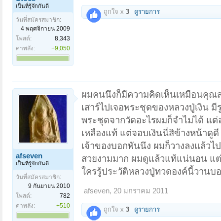
เป็นที่รู้จักกันดี
ถูกใจ x
3
ดูรายการ
วันที่สมัครสมาชิก:
4 พฤศจิกายน 2009
โพสต์:
8,343
ค่าพลัง:
+9,050
ผมคนนึงก็มีความคิดเห็นเหมือนคุณสโ
เสาร์ไปเจอพระชุดของหลวงปู่เงิน มี
พระชุดจากวัดอะไรผมก็จำไม่ได้ แต่ล
เหลืองแท้ แต่จอบเงินนี่สิข้างหน้าดู
เจ้าของบอกพันนึง ผมก็วางลงแล้วไปดู
afseven
สวยงามมาก ผมดูแล้วแท้แน่นอน แต่ไม่
เป็นที่รู้จักกันดี
ใครรู้ประวัติหลวงปู่ทวดองค์นี้วาน
วันที่สมัครสมาชิก:
9 กันยายน 2010
afseven
,
20 มกราคม 2011
โพสต์:
782
ค่าพลัง:
+510
ถูกใจ x
3
ดูรายการ