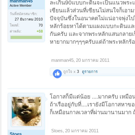
manman45
ละเกิน90แบบกะดินจะเป็นแนวพระเก
Active Member
เซียนแล้วส่วนที่เซียนไม่สนใจก็เอา
วันที่สมัครสมาชิก:
ปัจจุบันซึ่งในอนาคตไม่แน่อาจพุ่งไปไ
27 ธันวาคม 2010
หลักร้อยหาได้ตามแผงแบบกะดินและไม
โพสต์:
70
ค่าพลัง:
+68
กันครับ และจากพระหลักแสนกลายเป็
หายากมากๆๆๆครับแต่ถ้าพระหลักร้อ
manman45
,
20 มกราคม 2011
ถูกใจ x
3
ดูรายการ
โอกาสก็มีแต่น้อย ....มากครับ เหมือน
ถ้าเรืออยู่กับที่....เรายังมีโอกาสหาข
ก็เหมือนกาลเวลาที่ผ่านมานานมาก ถ้
Stoes
,
20 มกราคม 2011
Stoes