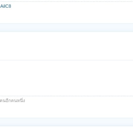
AiIC8
คนอีกคนหนึ่ง