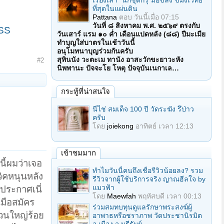
เรื่องเล่า "นักขุดกรุ"มือขลัง ขมังเวทย์
ที่สุดในแผ่นดิน
Pattana
ตอบ
วันนี้เมื่อ 07:15
วันที่ ๘ สิงหาคม พ.ศ. ๒๕๖๙ ตรงกับ
SS
วันเสาร์ แรม ๑๐ ค่ำ เดือนแปดหลัง (๘๘) ปีมะเมีย
ทำบุญใส่บาตรในเช้าวันนี้
อนุโมทนาบุญร่วมกันครับ
สุทินนัง วะตะเม ทานัง อาสะวักขะยาวะหัง
#2
นิพพานะ ปัจจะโย โหตุ ปัจจุบันเนกาเล…
กระทู้ที่น่าสนใจ
นี่ไช่ สมเด็จ 100 ปี วัดระฆัง รึป่าว
ครับ
โดย
joiekong
อาทิตย์ เวลา 12:13
เข้าชมมาก
ี้ผมว่าเจอ
ทำไมวันนี้คนถึงเชื่อรีวิวน้อยลง? รวม
วิคหนุนหลัง
รีวิวจากผู้ใช้บริการจริง ญาณฮีลใจ by
แมวฟ้า
ประกาศเนี่
โดย
Maewfah
พฤหัสบดี เวลา 00:13
มือสมัคร
ร่วมสมทบทุนดูแลรักษาพระสงฆ์ผู้
่วนใหญ่ร้อย
อาพาธหรือชราภาพ วัดประชานิรมิต