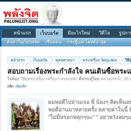
หน้าแรก
มีอะไรใหม่
วิดีโอ
รูปภา
เว็บบอร์ด
ค้นหาในเว็บบอร์ด
เรื่องเด่น
กระทู้และโพสต์ล่าสุด
หน้าแรก
เว็บบอร์ด
พุทธศาสนา
พระเครื่อง วัตถุมงคล
วิธ
สอบถามเรื่องพระกำลังใจ คนเดินซื้อพระแ
ในห้อง '
วิธีดูพระเครื่อง-เครื่องรางของขลัง
' ตั้งกระทู้โดย
หลานปากน้ำ
,
20 
แท็ก:
เพิ่มแท็ก
ผมพอดีไปอ่านเจอ พี่ น้องๆ คิดเห็นอ
พอดีอ่านมาหลายครั้ง หลายค่าในนี้ 
"ไม่มีหรอกฟลุกๆนะ" " อย่าหวังลม