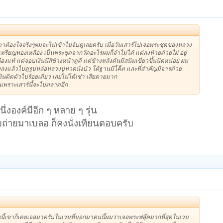
าต้องใจจริงๆผมจะไม่เข้าไปจับดูเลยครับ เมื่อวันเสาร์ไปเจอพระชุดของหลวง
ับเหรียญทองเหลือง เป็นพระชุดจากวัดอะไรผมก็จำไม่ได้ แต่ลงท้ายด้วยไผ่ อยู่
งแท้ แต่จอบเงินนี่สิข้างหน้าดูดี แต่ข้างหลังดันมีสนิมเขียวขึ้นนิดหน่อย ผม
ลงแล้วไปดูรูปหล่อหลวงปู่ทวดนั่งบัว ใต้ฐานมีโค็ต และที่สำคัญมีจารด้วย
งินติดตัวไปร้อยเดียว เลยไม่ได้เช่า เสียดายมาก
นเพราะเสาร์นี้จะไปตลาดอีก
่งองค์มีอีก ๆ หลาย ๆ รุ่น
วยถ่ายมาเบลอ ก็คงนั่งเทียนตอบครับ
นนี้เขาก็เคยเจอมาครับในเวบที่บอกมาคนนี้ผมว่าเจอพระฟลุ๊คมากที่สุดในเวบ