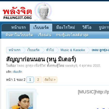
หน้าแรก
มีอะไรใหม่
วิดีโอ
รูปภา
เว็บบอร์ด
ค้นหาในเว็บบอร์ด
เรื่องเด่น
กระทู้และโพสต์ล่าสุด
หน้าแรก
เว็บบอร์ด
ทั่วไป
Music & Karaoke
เพลง ลูกทุ่ง-เ
หน้า 1 ของ 2
1
2
ถัดไป >
สัญญาก่อนนอน (หนู มิเตอร์)
ในห้อง '
เพลง ลูกทุ่ง-เพื่อชีวิต
' ตั้งกระทู้โดย
sansky9
,
4 ตุลาคม 2010
.
แท็ก:
เพิ่มแท็ก
[MUSIC]http://