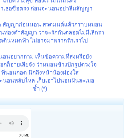
เก็บความสุข สองเรามีรักมั่นคง
่าเธอซื่อตรง ก่อนจะนอนอย่าลืมสัญญา
ญา สัญญาก่อนนอน สวดมนต์แล้วกราบหมอน
นท่องคำสัญญา ว่าจะรักกันตลอดไม่มีเลิกรา
ดดินหมดฟ้า ไม่อาจมาพรากรักเราไป
นอนอยากถาม เห็นข้อความที่ส่งหรือยัง
กก็อายเสียจัง ว่าหมอนข้างปักรูปดวงใจ
พี่นอนกอด นึกถึงหน้าน้องผ่องใส
จะนอนหลับไหล เก็บเอาไปนอนฝันละเมอ
ซ้ำ (*)
3.8 MB