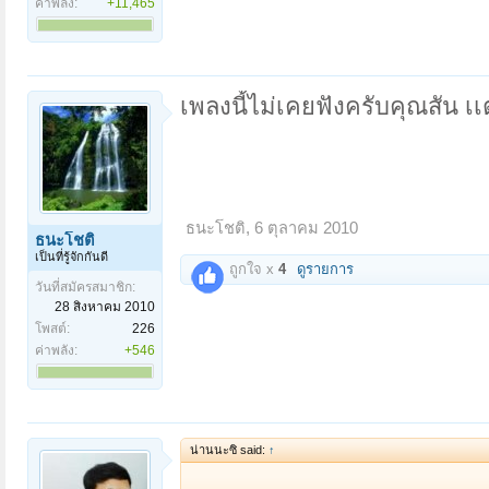
ค่าพลัง:
+11,465
เพลงนี้ไม่เคยฟังครับคุณสัน เเ
ธนะโชติ
,
6 ตุลาคม 2010
ธนะโชติ
เป็นที่รู้จักกันดี
ถูกใจ x
4
ดูรายการ
วันที่สมัครสมาชิก:
28 สิงหาคม 2010
โพสต์:
226
ค่าพลัง:
+546
น่านนะซิ said:
↑