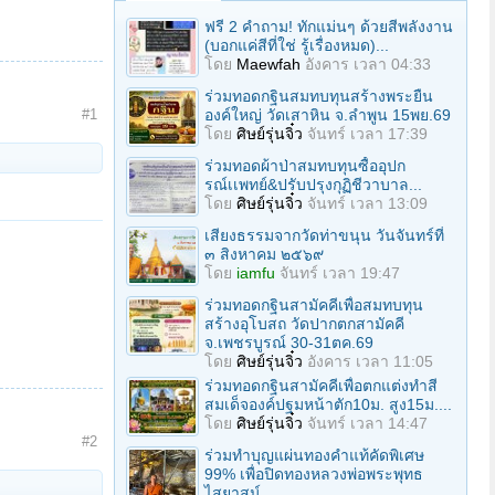
ฟรี 2 คำถาม! ทักแม่นๆ ด้วยสีพลังงาน
(บอกแค่สีที่ใช่ รู้เรื่องหมด)...
โดย
Maewfah
อังคาร เวลา 04:33
ร่วมทอดกฐินสมทบทุนสร้างพระยืน
องค์ใหญ่ วัดเสาหิน จ.ลําพูน 15พย.69
#1
โดย
ศิษย์รุ่นจิ๋ว
จันทร์ เวลา 17:39
ร่วมทอดผ้าป่าสมทบทุนซื้ออุปก
รณ์เเพทย์&ปรับปรุงกุฏิชีวาบาล...
โดย
ศิษย์รุ่นจิ๋ว
จันทร์ เวลา 13:09
เสียงธรรมจากวัดท่าขนุน วันจันทร์ที่
๓ สิงหาคม ๒๕๖๙
โดย
iamfu
จันทร์ เวลา 19:47
ร่วมทอดกฐินสามัคคีเพื่อสมทบทุน
สร้างอุโบสถ วัดปากตกสามัคคี
จ.เพชรบูรณ์ 30-31ตค.69
โดย
ศิษย์รุ่นจิ๋ว
อังคาร เวลา 11:05
ร่วมทอดกฐินสามัคคีเพื่อตกแต่งทำสี
สมเด็จองค์ปฐมหน้าตัก10ม. สูง15ม....
โดย
ศิษย์รุ่นจิ๋ว
จันทร์ เวลา 14:47
#2
ร่วมทําบุญแผ่นทองคำแท้คัดพิเศษ
99% เพื่อปิดทองหลวงพ่อพระพุทธ
ไสยาสน์...