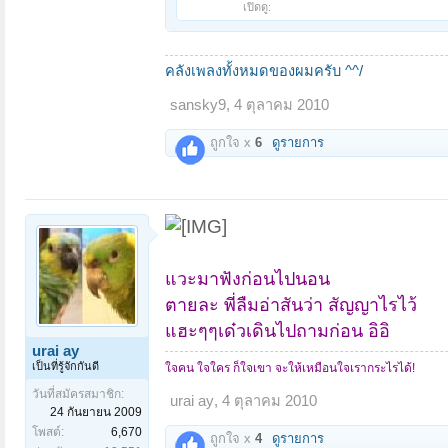
เปิดดู:
คลังเพลงทั้งหมดของผมครับ ^^/
sansky9
,
4 ตุลาคม 2010
ถูกใจ x
6
ดูรายการ
แวะมาฟังก่อนไปนอน
ตายละ พี่ลืมอ่าสันว่า สัญญาไรไว้
แฮะๆๆเด๋วเดินไปถามก่อน อิอิ
urai ay
เป็นที่รู้จักกันดี
ใจคน ใจใคร ก็ใจเขา จะให้เหมือนใจเรากระไรได้!
วันที่สมัครสมาชิก:
urai ay
,
4 ตุลาคม 2010
24 กันยายน 2009
โพสต์:
6,670
ถูกใจ x
4
ดูรายการ