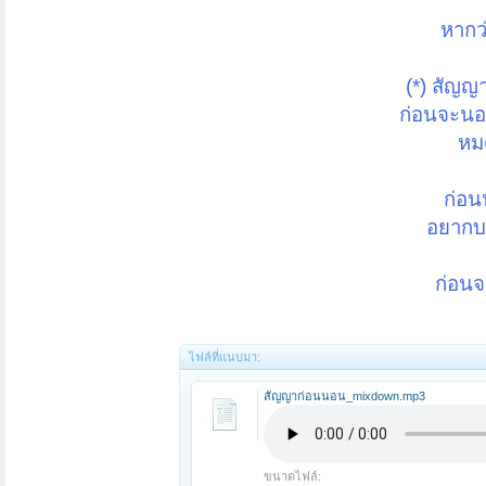
หากว
(*) สัญ
ก่อนจะนอ
หม
ก่อน
อยากบอ
ก่อน
ไฟล์ที่แนบมา:
สัญญาก่อนนอน_mixdown.mp3
ขนาดไฟล์: