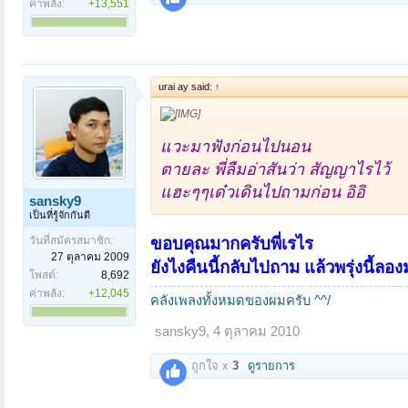
ค่าพลัง:
+13,551
urai ay said:
↑
แวะมาฟังก่อนไปนอน
ตายละ พี่ลืมอ่าสันว่า สัญญาไรไว้
แฮะๆๆเด๋วเดินไปถามก่อน อิอิ
sansky9
เป็นที่รู้จักกันดี
ขอบคุณมากครับพี่เรไร
วันที่สมัครสมาชิก:
27 ตุลาคม 2009
ยังไงคืนนี้กลับไปถาม แล้วพรุ่งนี้ลอ
โพสต์:
8,692
ค่าพลัง:
+12,045
คลังเพลงทั้งหมดของผมครับ ^^/
sansky9
,
4 ตุลาคม 2010
ถูกใจ x
3
ดูรายการ