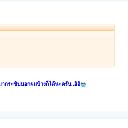
งมากระซิบบอกผมบ้างก็ได้นะครับ..อิอิ