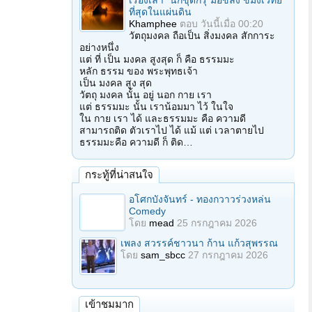
เรื่องเล่า "นักขุดกรุ"มือขลัง ขมังเวทย์
ที่สุดในแผ่นดิน
Khamphee
ตอบ
วันนี้เมื่อ 00:20
วัตถุมงคล ถือเป็น สิ่งมงคล สักการะ
อย่างหนึ่ง
แต่ ที่ เป็น มงคล สูงสุด ก็ คือ ธรรมมะ
หลัก ธรรม ของ พระพุทธเจ้า
เป็น มงคล สูง สุด
วัตถุ มงคล นั้น อยู่ นอก กาย เรา
แต่ ธรรมมะ นั้น เราน้อมมา ไว้ ในใจ
ใน กาย เรา ได้ และธรรมมะ คือ ความดี
สามารถติด ตัวเราไป ได้ แม้ แต่ เวลาตายไป
ธรรมมะคือ ความดี ก็ ติด…
กระทู้ที่น่าสนใจ
อโศกบังจันทร์ - ทองกวาวร่วงหล่น
Comedy
โดย
mead
25 กรกฎาคม 2026
เพลง สวรรค์ชาวนา ก้าน แก้วสุพรรณ
โดย
sam_sbcc
27 กรกฎาคม 2026
เข้าชมมาก