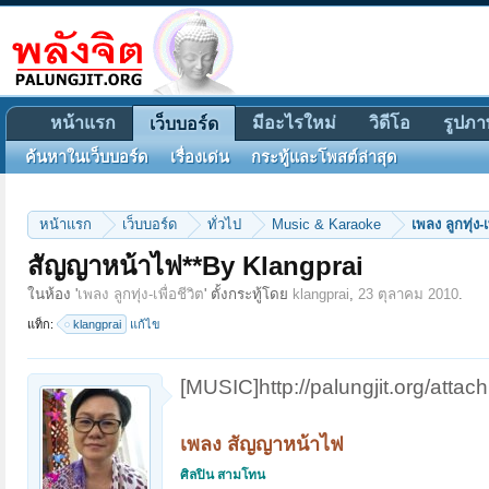
หน้าแรก
มีอะไรใหม่
วิดีโอ
รูปภา
เว็บบอร์ด
ค้นหาในเว็บบอร์ด
เรื่องเด่น
กระทู้และโพสต์ล่าสุด
หน้าแรก
เว็บบอร์ด
ทั่วไป
Music & Karaoke
เพลง ลูกทุ่ง-เ
สัญญาหน้าไฟ**By Klangprai
ในห้อง '
เพลง ลูกทุ่ง-เพื่อชีวิต
' ตั้งกระทู้โดย
klangprai
,
23 ตุลาคม 2010
.
แท็ก:
klangprai
แก้ไข
[MUSIC]http://palungjit.org/att
เพลง สัญญาหน้าไฟ
ศิลปิน สามโทน