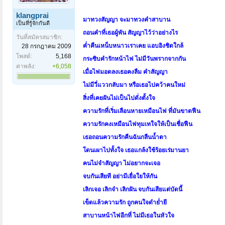
klangprai
มาทวงสัญญา จะมาทวงคำสาบาน
เป็นที่รู้จักกันดี
ถอนคำที่เธอผู้พัน สัญญาไว้ว่าอย่างไร
วันที่สมัครสมาชิก:
ค่ำคืนเหน็บหนาวเราเคย แอบอิงชิดใกล้
28 กรกฎาคม 2009
โพสต์:
5,168
กระซิบคำรักหน้าไฟ ไม่มีวันพรากจากกัน
ค่าพลัง:
+6,058
เมื่อไฟมอดลงเธอคงลืม คำสัญญา
ไม่มีวี่แววกลับมา หรือเธอไปคว้าคนใหม่
สิ่งที่เคยฝันไม่เป็นไปดั่งตั้งใจ
ความรักที่เริ่มเลือนหายเหมือนไฟ ที่มันขาดฟืน
ความรักคงเหมือนไฟทุมเทใจให้เป็นเชื่อฟืน
เธอถอนความรักคืนฉันกลืนน้ำตา
โดนเผาไปทั้งใจ เธอแกล้งใช้ร้อยเร่มานยา
คนไม่จำสัญญา ไม่อยากจะเจอ
จบกันเสียที อย่ามีเยื่อใยให้กัน
เลิกเจอ เลิกจำ เลิกฝัน จบกันเสียแต่บัดนี้
เข็ดแล้วความรัก ถูกคนใจดำย่ำยี
สาบานหน้าไฟอีกที่ ไม่มีเธอในหัวใจ