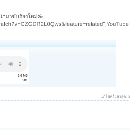
์นำมาขับร้องใหม่ค่ะ
/watch?v=CZGDR2L0Qws&feature=related"]YouTube 
3.6 MB
501
แก้ไขครั้งล่าสุด: