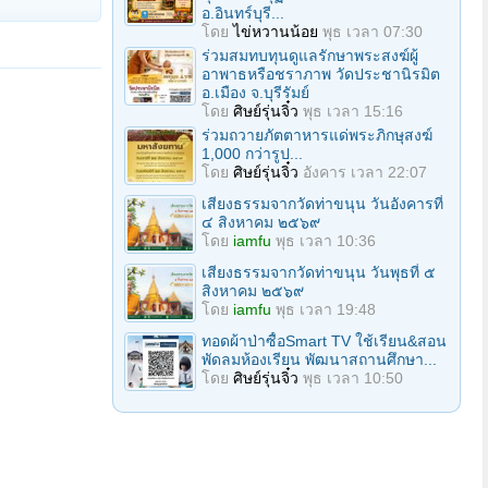
อ.อินทร์บุรี...
โดย
ไข่หวานน้อย
พุธ เวลา 07:30
ร่วมสมทบทุนดูแลรักษาพระสงฆ์ผู้
อาพาธหรือชราภาพ วัดประชานิรมิต
อ.เมือง จ.บุรีรัมย์
โดย
ศิษย์รุ่นจิ๋ว
พุธ เวลา 15:16
ร่วมถวายภัตตาหารแด่พระภิกษุสงฆ์
1,000 กว่ารูป...
โดย
ศิษย์รุ่นจิ๋ว
อังคาร เวลา 22:07
เสียงธรรมจากวัดท่าขนุน วันอังคารที่
๔ สิงหาคม ๒๕๖๙
โดย
iamfu
พุธ เวลา 10:36
เสียงธรรมจากวัดท่าขนุน วันพุธที่ ๕
สิงหาคม ๒๕๖๙
โดย
iamfu
พุธ เวลา 19:48
ทอดผ้าป่าซื้อSmart TV ใช้เรียน&สอน
พัดลมห้องเรียน พัฒนาสถานศึกษา...
โดย
ศิษย์รุ่นจิ๋ว
พุธ เวลา 10:50