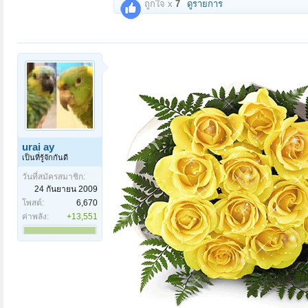
ถูกใจ x
7
ดูรายการ
urai ay
เป็นที่รู้จักกันดี
วันที่สมัครสมาชิก:
24 กันยายน 2009
โพสต์:
6,670
ค่าพลัง:
+13,551