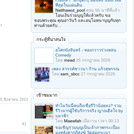
เรื่องเล่า "นักขุดกรุ"มือขลัง ขมังเวทย์
ที่สุดในแผ่นดิน
Natthawut_pool
ตอบ
56 นาทีที่แล้ว
โอนเงินร่วมบุญให้แล้วครับ ขอ
ขอบพระคุณ คุณอาวันวิ และอนุโมทนาบุญกับทุก
-
ท่านด้วยครับ…
กระทู้ที่น่าสนใจ
อโศกบังจันทร์ - ทองกวาวร่วงหล่น
Comedy
โดย
mead
25 กรกฎาคม 2026
เพลง สวรรค์ชาวนา ก้าน แก้วสุพรรณ
โดย
sam_sbcc
27 กรกฎาคม 2026
เข้าชมมาก
25 สิงหาคม 2013
ทำไมวันนี้คนถึงเชื่อรีวิวน้อยลง? รวม
รีวิวจากผู้ใช้บริการจริง ญาณฮีลใจ by
แมวฟ้า
โดย
Maewfah
เมื่อวาน เวลา 00:13
#1
ขอเชิญร่วมบุญเป็นเจ้าภาพกระเบื้อง
มุงหลังคากุฏิสงฆ์ วัดล่องกะเบา