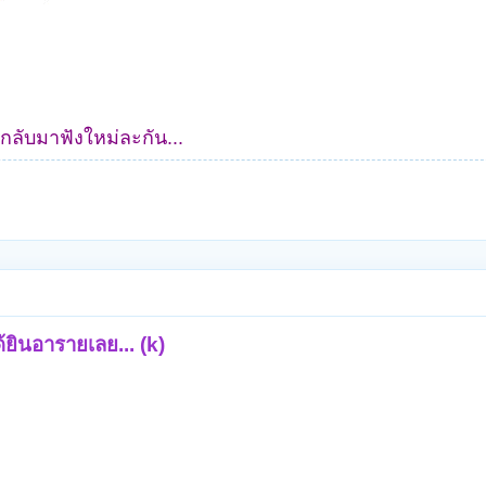
๋วกลับมาฟังใหม่ละกัน...
ด้ยินอารายเลย... (k)