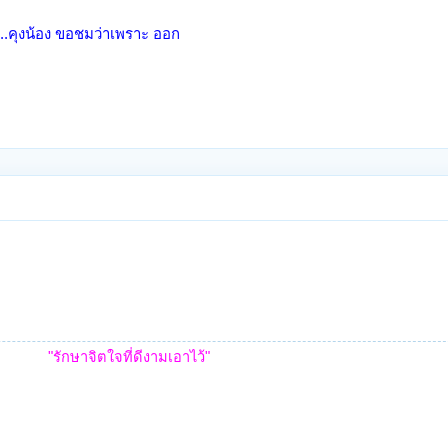
า...คุงน้อง ขอชมว่าเพราะ ออก
"รักษาจิตใจที่ดีงามเอาไว้"