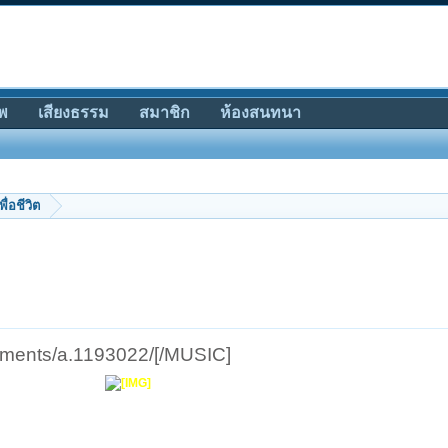
พ
เสียงธรรม
สมาชิก
ห้องสนทนา
พื่อชีวิต
achments/a.1193022/[/MUSIC]