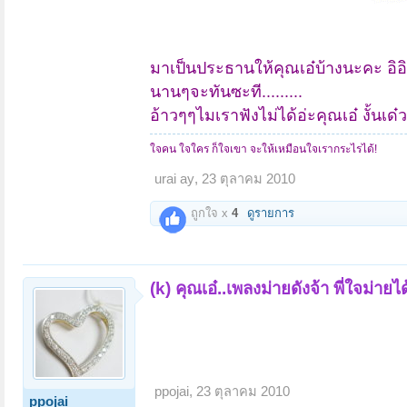
มาเป็นประธานให้คุณเอ๋บ้างนะคะ อิอิ
นานๆจะทันซะที.........
อ้าวๆๆไมเราฟังไม่ได้อ่ะคุณเอ๋ งั้นเด
ใจคน ใจใคร ก็ใจเขา จะให้เหมือนใจเรากระไรได้!
urai ay
,
23 ตุลาคม 2010
ถูกใจ x
4
ดูรายการ
(k) คุณเอ๋..เพลงม่ายดังจ้า พี่ใจม่ายไ
ppojai
,
23 ตุลาคม 2010
ppojai