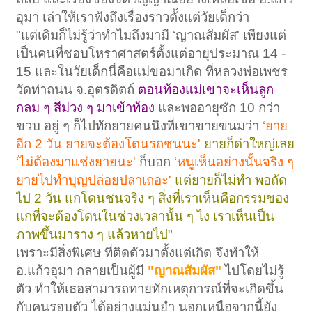
อุมา เล่าให้เราฟังถึงเรื่องราวตั้งแต่วัยเด็กว่า ​
"แต่เดิมก็ไม่รู้ว่าทำไมถึงมามี ‘ญาณสัมผัส' เพียงแต่
เป็นคนที่ชอบโหราศาสตร์ตั้งแต่อายุประมาณ 14 -
15 และในวัยเด็กนี่คือแม่ขอมาเกิด ที่หลวงพ่อเพชร
วัดท่าถนน จ.อุตรดิตถ์
ตอนท้องแม่เขาจะเห็นลูก
กลม ๆ สีม่วง ๆ มาเข้าท้อง
และพออายุซัก 10 กว่า
ขวบ อยู่ ๆ ก็ไปทักยายคนนึงที่เขาขายขนมว่า
‘ยาย
อีก 2 วัน ยายจะต้องโดนรถชนนะ'
ยายก็ด่าใหญ่เลย
‘ไม่ต้องมาแช่งยายนะ'
ก็บอก
‘หนูเห็นอย่างนั้นจริง ๆ
ยายไปทำบุญปล่อยปลาเถอะ'
แต่ยายก็ไม่ทำ พอถัด
ไป 2 วัน แกโดนชนจริง ๆ สิ่งที่เราเห็นคือกรรมของ
แกที่จะต้องโดนในช่วงเวลานั้น ๆ ไง เราเห็นเป็น
ภาพขึ้นมาราง ๆ แล้วหายไป"
เพราะมีสิ่งพิเศษ ที่ติดตัวมาตั้งแต่เกิด จึงทำให้
อ.แก้วอุมา กลายเป็นผู้มี
"ญาณสัมผัส"
ไปโดยไม่รู้
ตัว ทำให้เธอสามารถทายทักเหตุการณ์ที่จะเกิดขึ้น
กับคนรอบตัว ได้อย่างแม่นยำ นอกเหนือจากนี้ยัง