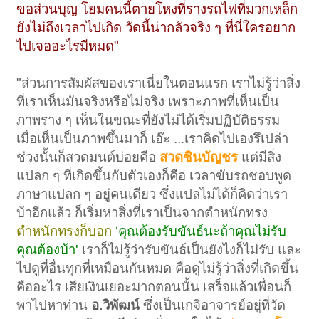
ขอส่วนบุญ โยมคนนี้ตายโหงที่รางรถไฟที่มวกเหล็ก
ยังไม่ถึงเวลาไปเกิด วัดนี้น่ากลัวจริง ๆ ที่นี่ใครอยาก
ไปเจออะไรมีหมด"
"ส่วนการสัมผัสของเราเนี่ยในตอนแรก เราไม่รู้ว่าสิ่ง
ที่เราเห็นมันจริงหรือไม่จริง เพราะภาพที่เห็นเป็น
ภาพราง ๆ เห็นในขณะที่ยังไม่ได้เริ่มปฏิบัติธรรม
เมื่อเห็นเป็นภาพขึ้นมาก็ เอ๊ะ ...เราคิดไปเองรึเปล่า
ช่วงนั้นก็สวดมนต์บ่อยคือ
สวดชินบัญชร
แต่มีสิ่ง
แปลก ๆ ที่เกิดขึ้นกับตัวเองก็คือ เวลาขับรถชอบพูด
ภาษาแปลก ๆ อยู่คนเดียว ซึ่งแปลไม่ได้ก็คิดว่าเรา
บ้าอีกแล้ว ก็เริ่มหาสิ่งที่เราเป็นจากตำหนักทรง
ตำหนักทรงก็บอก
‘คุณต้องรับขันธ์นะถ้าคุณไม่รับ
คุณต้องบ้า'
เราก็ไม่รู้ว่ารับขันธ์เป็นยังไงก็ไม่รับ และ
ไปดูที่อื่นทุกที่เหมือนกันหมด คือดูไม่รู้ว่าสิ่งที่เกิดขึ้น
คืออะไร เสียเงินเยอะมากตอนนั้น เสร็จแล้วเพื่อนก็
พาไปหาท่าน
อ.วิพัฒน์
ซึ่งเป็นเกจิอาจารย์อยู่ที่วัด