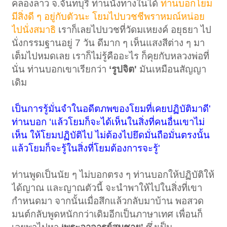
คลองลาว จ.จันทบุรี ท่านนั่งทางในได้
ท่านบอกโยม
มีสิ่งดี ๆ อยู่กับตัวนะ โยมไปบวชชีพราหมณ์หน่อย
ไปนั่งสมาธิ
เราก็เลยไปบวชที่วัดมเหยงค์ อยุธยา ไป
นั่งกรรมฐานอยู่ 7 วัน ดีมาก ๆ เห็นแสงสีต่าง ๆ มา
เต็มไปหมดเลย เราก็ไม่รู้คืออะไร ก็คุยกับหลวงพ่อที่
นั่น ท่านบอกเขาเรียกว่า
‘รูปจิต'
มันเหมือนสัญญา
เดิม
เป็นการรู้มั่นจำในอดีตภพของโยมที่เคยปฏิบัติมาดี'
ท่านบอก ‘แล้วโยมก็จะได้เห็นในสิ่งที่คนอื่นเขาไม่
เห็น ให้โยมปฏิบัติไป ไม่ต้องไปยึดมั่นถือมั่นตรงนั้น
แล้วโยมก็จะรู้ในสิ่งที่โยมต้องการจะรู้'
ท่านพูดเป็นนัย ๆ ไม่บอกตรง ๆ ท่านบอกให้ปฏิบัติให้
ได้ญาณ และญาณตัวนี้ จะนำพาให้ไปในสิ่งที่เขา
กำหนดมา จากนั้นเมื่อสึกแล้วกลับมาบ้าน พอสวด
มนต์กลับพูดหนักกว่าเดิมอีกเป็นภาษาเทศ เพื่อนก็