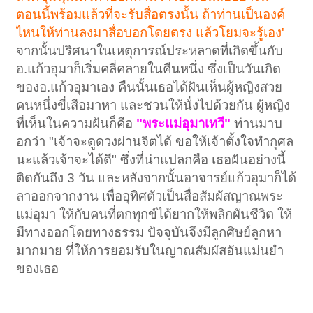
ตอนนี้พร้อมแล้วที่จะรับสื่อตรงนั้น ถ้าท่านเป็นองค์
ไหนให้ท่านลงมาสื่อบอกโดยตรง แล้วโยมจะรู้เอง'
จากนั้นปริศนาในเหตุการณ์ประหลาดที่เกิดขึ้นกับ
อ.แก้วอุมาก็เริ่มคลี่คลายในคืนหนึ่ง ซึ่งเป็นวันเกิด
ของอ.แก้วอุมาเอง คืนนั้นเธอได้ฝันเห็นผู้หญิงสวย
คนหนึ่งขี่เสือมาหา และชวนให้นั่งไปด้วยกัน ผู้หญิง
ที่เห็นในความฝันก็คือ
"พระแม่อุมาเทวี"
ท่านมาบ
อกว่า "เจ้าจะดูดวงผ่านจิตได้ ขอให้เจ้าตั้งใจทำกุศล
นะแล้วเจ้าจะได้ดี" ซึ่งที่น่าแปลกคือ เธอฝันอย่างนี้
ติดกันถึง 3 วัน และหลังจากนั้นอาจารย์แก้วอุมาก็ได้
ลาออกจากงาน เพื่ออุทิศตัวเป็นสื่อสัมผัสญาณพระ
แม่อุมา ให้กับคนที่ตกทุกข์ได้ยากให้พลิกผันชีวิต ให้
มีทางออกโดยทางธรรม ปัจจุบันจึงมีลูกศิษย์ลูกหา
มากมาย ที่ให้การยอมรับในญาณสัมผัสอันแม่นยำ
ของเธอ