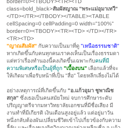
border=0><TBODY><TR><TD
class=bold_black>
สัมผัสญาณ "พระแม่อุมาเทวี"
</TD></TR></TBODY></TABLE><TABLE
cellSpacing=0 cellPadding=0 width="100%"
border=0><TBODY><TR><TD> </TD></TR>
<TR><TD>
"ญาณสัมผัส"
กับความเป็นมาที่ดู
"เหนือธรรมชาติ"
หากเกิดขึ้นกับคนทุกคนเราคงเห็นเป็นเรื่องธรรมดา
แต่ทว่าเรื่องทำนองนี้คงเกิดขึ้นเฉพาะกับ
คนที่มี
ความพิเศษหรือเป็นผู้ที่ถูก
"เบื้องบน"
เลือกแล้วที่จะ
ให้เกิดมาเพื่อรับหน้าที่เป็น "สื่อ" โดยหลีกเลี่ยงไม่ได้
อย่างเหตุการณ์ที่เกิดขึ้นกับ
"อ.แก้วอุมา ชูพาณิช
สกุล"
ซึ่งเธอเป็นคนสมัยใหม่ จบการศึกษาระดับ
ปริญญาตรีจากมหาวิทยาลัยเอกชนที่มีชื่อเสียง มี
งานทำที่มีเกียรติ เงินเดือนสูงอยู่แล้ว แต่อยู่มาวัน
หนึ่งกลับต้องผันเปลี่ยนชีวิตเข้าไปเกี่ยวข้องกับความ
ลี้ลับ และเรื่องของจิตวิญญาณอย่างเหลือเชื่อ อ.แก้ว