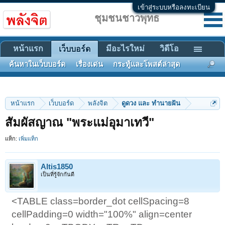
เข้าสู่ระบบหรือลงทะเบียน
ชุมชนชาวพุทธ
หน้าแรก
มีอะไรใหม่
วิดีโอ
เว็บบอร์ด
ค้นหาในเว็บบอร์ด
เรื่องเด่น
กระทู้และโพสต์ล่าสุด
หน้าแรก
เว็บบอร์ด
พลังจิต
ดูดวง และ ทำนายฝัน
สัมผัสญาณ "พระแม่อุมาเทวี"
แท็ก:
เพิ่มแท็ก
Altis1850
เป็นที่รู้จักกันดี
<TABLE class=border_dot cellSpacing=8
cellPadding=0 width="100%" align=center