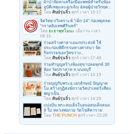
ผ้าป่าจัดหาเครื่องมือแพทย์สำหรับห้อง
อุบัติเหตุและฉุกเฉิน &หอผู้ป่วยวิกฤต...
โดย
ศิษย์รุ่นจิ๋ว
ศุกร์ เวลา 10:17
จิตวิทยา/วิเคราะห์ "เด็ก 14" ก่อเหตุสลด
"กราดยิงเทพศิรินทร์"
โดย
ยะธาพุทโมนะ
เมื่อวาน เวลา
08:15
ร่วมสร้างศาลาเอนกประสงค์ ใช้
ประกอบพิธีกรรมทางศาสนา จัด
กิจกรรมของวัดขวาง...
โดย
ศิษย์รุ่นจิ๋ว
ศุกร์ เวลา 17:48
ร่วมทําบุญสร้างห้องสุขาปลดทุกข์ 30
ห้อง วัดปราสาท จ.นนทบุรี
โดย
ศิษย์รุ่นจิ๋ว
ศุกร์ เวลา 15:19
ร่วมบุญกับพระอ.เอกลักษณ์ ปัญญาค
โม สร้างกุฏิสงฆ์ถวายวัดป่าเทสรังสีดง
พญาเย็น...
โดย
ศิษย์รุ่นจิ๋ว
ศุกร์ เวลา 14:29
แบ่งปัน พระสมเด็จใบสมอสมเด็จสมอ
9 ใบ หลวงพ่อกวย วัดโฆสิตาราม
โดย
THE PUNCH
ศุกร์ เวลา 23:28