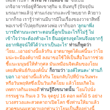
เลยพาไปหา
‘พระอาจารย์สมชาย'
ซึ่งเป็น
เกจิอาจารย์อยู่ที่วัดเขาสุกิม จ.จันทบุรี (ปัจจุบัน
มรณภาพแล้ว) ท่านเก่งมากและเข้าพบยาก คิวยาว
มากก็รอ เรารู้ว่าท่านมีบารมีในเรื่องของวาจาสิทธิ์
พอเราเข้าไปคุยกับหลวงพ่อ เราก็บอก
‘ลูกมาพึ่ง
บารมีท่านนะเพราะตอนนี้ลูกเป็นอะไรก็ไม่รู้ ไม่
เข้าใจว่าจะต้องทำอะไร ยืนอยู่ตรงจุดไหนจึงอยากรู้
อยากพิสูจน์ให้ได้ว่าเราเป็นอะไร'
ท่านก็พูดว่า
‘โยม...เอาอย่างนี้แล้วกัน อาตมาพูดได้แค่นี้นะว่าโย
มน่ะจะมีองค์บารมี ลงมาขอใช้ให้เป็นสื่อในการช่วย
ชี้แนะมนุษย์ให้ทำกุศล มันเหมือนจิตเดิมของโยม
เคยสัมพันธ์กับองค์นั้น'
ก็ถามว่า
‘องค์ไหนคะ' ท่านก็
บอก
'เอาอย่างนี้แล้วกัน โยมกลับไปที่บ้านวันพระ
หรือวันพฤหัสซึ่งเป็นวันเกิดโยม แล้วโยมเกิดใน
เทศกาลกินเจพอดี'
ท่านรู้ถึงขนาดนั้น
‘โยมไปนั่ง
กรรมฐาน กินเจ 3 วัน จุดธูป 16 ดอก ผลไม้ 5 อย่าง
บวงสรวงและสวดคาถาเปิดโลก ซึ่งท่านให้มาแล้ว
สวดชุมนุมเทวดาบอกท่านว่าโยมเป็นสื่ออย่างนี้