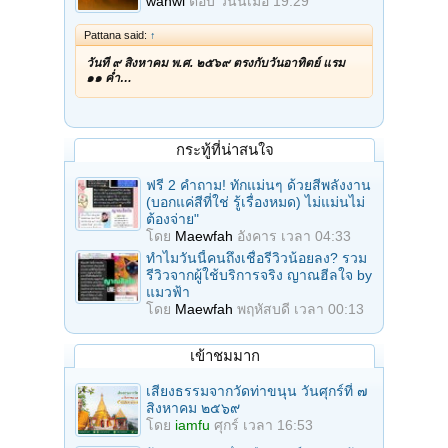
wanwi
ตอบ
วันนี้เมื่อ 19:29
Pattana said:
↑
วันที่ ๙ สิงหาคม พ.ศ. ๒๕๖๙ ตรงกับวันอาทิตย์ แรม
๑๑ ค่ำ…
กระทู้ที่น่าสนใจ
ฟรี 2 คำถาม! ทักแม่นๆ ด้วยสีพลังงาน
(บอกแค่สีที่ใช่ รู้เรื่องหมด) ไม่แม่นไม่
ต้องจ่าย"
โดย
Maewfah
อังคาร เวลา 04:33
ทำไมวันนี้คนถึงเชื่อรีวิวน้อยลง? รวม
รีวิวจากผู้ใช้บริการจริง ญาณฮีลใจ by
แมวฟ้า
โดย
Maewfah
พฤหัสบดี เวลา 00:13
เข้าชมมาก
เสียงธรรมจากวัดท่าขนุน วันศุกร์ที่ ๗
สิงหาคม ๒๕๖๙
โดย
iamfu
ศุกร์ เวลา 16:53