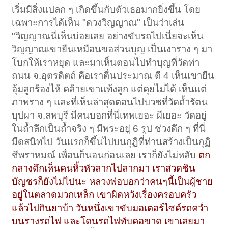
เริ่มมีสิ่งแปลก ๆ เกิดขึ้นกับตัวเธอมากยิ่งขึ้น โดย
เฉพาะการได้เห็น "ดวงวิญญาณ" เป็นว่าเล่น
"วิญญาณนี่เห็นบ่อยเลย อย่างขับรถไปเนี่ยจะเห็น
วิญญาณเขายืนเหมือนขอส่วนบุญ เป็นเงาราง ๆ มา
โบกให้เราหยุด และมาเห็นตอนไปทำบุญที่วัดท่า
ถนน จ.อุตรดิตถ์ คือเราตื่นประมาณ ตี 4 เห็นเขายืน
อุ้มลูกร้องไห้ คล้ายเขาแท้งลูก แต่คุยไม่ได้ เห็นแต่
ภาพราง ๆ และที่เห็นล่าสุดตอนไปบวชที่วัดถ้ำรัตน
บุปผา จ.ลพบุรี มีคนบอกที่นี่เทพเยอะ ผีเยอะ วัดอยู่
ในถ้ำลึกเป็นถ้ำจริง ๆ มีพระอยู่ 6 รูป ช่วงดึก ๆ ที่นี่
มืดสนิทไป วันแรกก็ขึ้นไปบนกุฏิที่ท่านสร้างเป็นกุฏิ
ชีพราหมณ์ เพื่อนก็นอนก่อนเลย เราก็ยังไม่หลับ
ตก
กลางดึกเห็นคนหิ้วหัวลากไปลากมา เราสวดชิน
บัญชรก็ยังไม่ไปนะ หลวงพ่อบอกว่าคนๆนี้เป็นผู้ชาย
อยู่ในตลาดมวกเหล็ก เขาผิดหวังเรื่องครอบครัว
แล้วไปกินยาบ้า วันหนึ่งเขาขับมอเตอร์ไซค์รถคว่ำ
บนรางรถไฟ และโดนรถไฟทับคอขาด เขาเลยมา