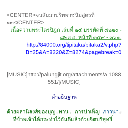
<CENTER>จบสัมมาปริพพาชนิยสูตรที่
๑๓</CENTER>
เนื้อความพระไตรปิฎก เล่มที่ ๒๕ บรรทัดที่ ๘๒๒๐ -
๘๒๗๔. หน้าที่ ๓๕๙ - ๓๖๑.
http://84000.org/tipitaka/pitaka2/v.php?
B=25&A=8220&Z=8274&pagebreak=0
[MUSIC]http://palungjit.org/attachments/a.1088
551/[/MUSIC]​
คำอธิษฐาน
ด้วยผลานิสงส์ของบุญ.ทาน. การบำเพ็ญ
ภาวนา
ที่ข้าพเจ้าได้กระทำไว้อันดีแล้วด้วยจิตบริสุทธิ์