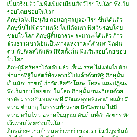
เป็นจริงแล้ว ไม่พึงเบียดเบียนสัตว์ไรๆ ในโลก พึงเว้น
รอบโดยชอบในโลก
ภิกษุใดไม่มีอนุสัย ถอนอกุศลมูลอะไรๆ ขึ้นได้แล้ว
ภิกษุนั้นไม่มีความหวัง ไม่มีตัณหา พึงเว้นรอบโดย
ชอบในโลก ภิกษุผู้สิ้นอาสวะ ละมานะได้แล้ว ก้าว
ล่วงธรรมชาติอันเป็นทางแห่งราคะได้หมด ฝึกฝน
ตน ดับกิเลสได้แล้ว มีจิตตั้งมั่น พึงเว้นรอบโดยชอบ
ในโลก
ภิกษุผู้มีศรัทธาได้สดับแล้ว เห็นมรรค ไม่แล่นไปด้วย
อำนาจทิฐิในสัตว์ทั้งหลายผู้ไปแล้วด้วยทิฐิ ภิกษุนั้น
เป็นนักปราชญ์ กำจัดเสียซึ่งโลภะ โทสะ และปฏิฆะ
พึงเว้นรอบโดยชอบในโลก ภิกษุนั้นชนะกิเลสด้วย
อรหัตมรรคอันหมดจดดี มีกิเลสดุจหลังคาเปิดแล้ว มี
ความชำนาญในธรรมทั้งหลาย ถึงนิพพาน ไม่มี
ความหวั่นไหว ฉลาดในญาณ อันเป็นที่ดับสังขาร พึง
เว้นรอบโดยชอบในโลก
ภิกษุล่วงความกำหนดว่าเราว่าของเรา ในปัญจขันธ์