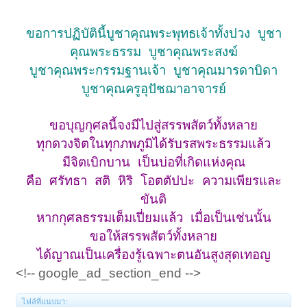
ขอการปฏิบัตินี้บูชาคุณพระพุทธเจ้าทั้งปวง บูชา
คุณพระธรรม บูชาคุณพระสงฆ์
บูชาคุณพระกรรมฐานเจ้า บูชาคุณมารดาบิดา
บูชาคุณครูอุปัชฌาอาจารย์
ขอบุญกุศลนี้จงมีไปสู่สรรพสัตว์ทั้งหลาย
ทุกดวงจิตในทุกภพภูมิได้รับรสพระธรรมแล้ว
มีจิตเบิกบาน
เป็นบ่อที่เกิดแห่งคุณ
คือ ศรัทธา สติ หิริ โอตตัปปะ ความเพียรและ
ขันติ
หากกุศลธรรมเต็มเปี่ยมแล้ว เมื่อเป็นเช่นนั้น
ขอให้สรรพสัตว์ทั้งหลาย
ได้ญาณเป็นเครื่องรู้เฉพาะตนอันสูงสุดเทอญ
<!-- google_ad_section_end -->
ไฟล์ที่แนบมา: