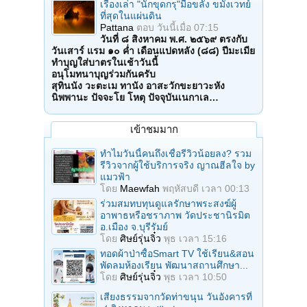
เรื่องเล่า "นักขุดกรุ"มือขลัง ขมังเวทย์
ที่สุดในแผ่นดิน
Pattana
ตอบ
วันนี้เมื่อ 07:15
วันที่ ๘ สิงหาคม พ.ศ. ๒๕๖๙ ตรงกับ
วันเสาร์ แรม ๑๐ ค่ำ เดือนแปดหลัง (๘๘) ปีมะเมีย
ทำบุญใส่บาตรในเช้าวันนี้
อนุโมทนาบุญร่วมกันครับ
สุทินนัง วะตะเม ทานัง อาสะวักขะยาวะหัง
นิพพานะ ปัจจะโย โหตุ ปัจจุบันเนกาเล…
เข้าชมมาก
ทำไมวันนี้คนถึงเชื่อรีวิวน้อยลง? รวม
รีวิวจากผู้ใช้บริการจริง ญาณฮีลใจ by
แมวฟ้า
โดย
Maewfah
พฤหัสบดี เวลา 00:13
ร่วมสมทบทุนดูแลรักษาพระสงฆ์ผู้
อาพาธหรือชราภาพ วัดประชานิรมิต
อ.เมือง จ.บุรีรัมย์
โดย
ศิษย์รุ่นจิ๋ว
พุธ เวลา 15:16
ทอดผ้าป่าซื้อSmart TV ใช้เรียน&สอน
พัดลมห้องเรียน พัฒนาสถานศึกษา...
โดย
ศิษย์รุ่นจิ๋ว
พุธ เวลา 10:50
เสียงธรรมจากวัดท่าขนุน วันอังคารที่