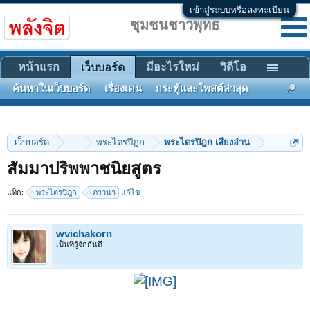
เข้าสู่ระบบหรือลงทะเบียน
ชุมชนชาวพุทธ
หน้าแรก
มีอะไรใหม่
วิดีโอ
เว็บบอร์ด
ค้นหาในเว็บบอร์ด
เรื่องเด่น
กระทู้และโพสต์ล่าสุด
เว็บบอร์ด
...
พระไตรปิฎก
พระไตรปิฎก เสียงอ่าน
สัมมาปริพพาชนิยสูตร
แท็ก:
พระไตรปิฎก
ภาวนา
แก้ไข
wvichakorn
เป็นที่รู้จักกันดี