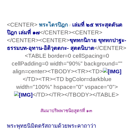
<CENTER>
พระไตรปิฎก
เล่มที่ ๒๕ พระสุตตันต
</CENTER><CENTER>
ปิฎก เล่มที่ ๑๗
</CENTER><CENTER>
ขุททกนิกาย ขุททกปาฐะ-
</CENTER>
ธรรมบท-อุทาน-อิติวุตตกะ- สุตตนิบาต
<TABLE border=0 cellSpacing=0
cellPadding=0 width="90%" background=""
align=center><TBODY><TR><TD>
</TD><TR><TD bgColor=darkblue
width="100%" hspace="0" vspace="0">
</TD></TR></TBODY></TABLE> ​
​
สัมมาปริพพาชนิยสูตรที่ ๑๓
พระพุทธนิมิตตรัสถามด้วยพระคาถาว่า