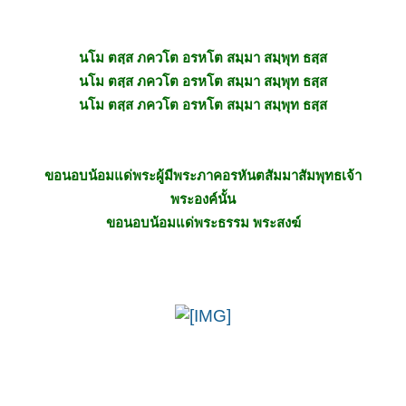
นโม ตสฺส ภควโต อรหโต สมฺมา สมฺพุท ธสฺส
นโม ตสฺส ภควโต อรหโต สมฺมา สมฺพุท ธสฺส
นโม ตสฺส ภควโต อรหโต สมฺมา สมฺพุท ธสฺส
ขอนอบน้อมแด่พระผู้มีพระภาคอรหันตสัมมาสัมพุทธเจ้า
พระองค์นั้น
ขอนอบน้อมแด่พระธรรม พระสงฆ์