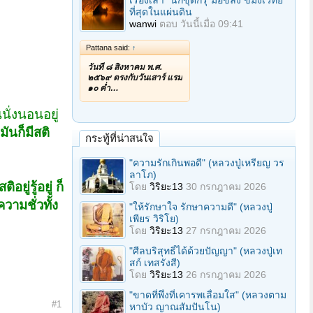
เรื่องเล่า "นักขุดกรุ"มือขลัง ขมังเวทย์
ที่สุดในแผ่นดิน
wanwi
ตอบ
วันนี้เมื่อ 09:41
Pattana said:
↑
วันที่ ๘ สิงหาคม พ.ศ.
๒๕๖๙ ตรงกับวันเสาร์ แรม
๑๐ ค่ำ…
นั่งนอนอยู่
ันก็มีสติ
กระทู้ที่น่าสนใจ
"ความรักเกินพอดี" (หลวงปู่เหรียญ วร
ลาโภ)
ติอยู่รู้อยู่ ก็
โดย
วิริยะ13
30 กรกฎาคม 2026
วามชั่วทั้ง
"ให้รักษาใจ รักษาความดี" (หลวงปู่
เพียร วิริโย)
โดย
วิริยะ13
27 กรกฎาคม 2026
"ศีลบริสุทธิ์ได้ด้วยปัญญา" (หลวงปู่เท
สก์ เทสรังสี)
โดย
วิริยะ13
26 กรกฎาคม 2026
"ขาดที่พึ่งที่เคารพเลื่อมใส" (หลวงตาม
#1
หาบัว ญาณสัมปันโน)