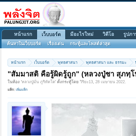
หน้าแรก
มีอะไรใหม่
วิดีโอ
รูปภา
เว็บบอร์ด
ค้นหาในเว็บบอร์ด
เรื่องเด่น
กระทู้และโพสต์ล่าสุด
หน้าแรก
เว็บบอร์ด
พุทธศาสนา
พุทธศาสนา และ ธรรมะ
"สัมมาสติ คือรู้ผิดรู้ถูก" (หลวงปู่ชา สุภทฺโ
ในห้อง '
หลวงปู่มั่น ภูริทัตโต
' ตั้งกระทู้โดย
วิริยะ13
,
28 เมษายน 2022
.
แท็ก:
เพิ่มแท็ก