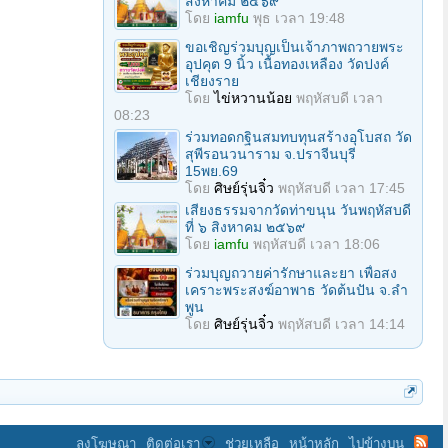
สิงหาคม ๒๕๖๙
โดย
iamfu
พุธ เวลา 19:48
ขอเชิญร่วมบุญเป็นเจ้าภาพถวายพระ
อุปคุต 9 นิ้ว เนื้อทองเหลือง วัดปงค์
เชียงราย
โดย
ไข่หวานน้อย
พฤหัสบดี เวลา
08:23
ร่วมทอดกฐินสมทบทุนสร้างอุโบสถ วัด
สุพีรอนวนาราม จ.ปราจีนบุรี
15พย.69
โดย
ศิษย์รุ่นจิ๋ว
พฤหัสบดี เวลา 17:45
เสียงธรรมจากวัดท่าขนุน วันพฤหัสบดี
ที่ ๖ สิงหาคม ๒๕๖๙
โดย
iamfu
พฤหัสบดี เวลา 18:06
ร่วมบุญถวายค่ารักษาและยา เพื่อสง
เคราะพระสงฆ์อาพาธ วัดต้นปัน จ.ลํา
พูน
โดย
ศิษย์รุ่นจิ๋ว
พฤหัสบดี เวลา 14:14
ลงโฆษณา
ติดต่อเรา
ช่วยเหลือ
หน้าหลัก
ไปข้างบน