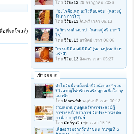
โดย
วิริยะ13
29 กรกฎาคม 2026
."อะไรคือเหตุ อะไรคือปัจจัย" (หลวงปู่
จันทา ถาวโร)
โดย
วิริยะ13
จันทร์ เวลา 06:13
"แก้กรรมล้างบาป" (หลวงปู่ศรี มหาวี
ื่อที่จะโพสต์)
โร)
โดย
วิริยะ13
อาทิตย์ เวลา 06:06
"กรรมนิมิต คตินิมิต" (หลวงปู่เทสก์ เท
สรังสี)
โดย
วิริยะ13
อังคาร เวลา 05:27
เข้าชมมาก
ทำไมวันนี้คนถึงเชื่อรีวิวน้อยลง? รวม
รีวิวจากผู้ใช้บริการจริง ญาณฮีลใจ by
แมวฟ้า
โดย
Maewfah
พฤหัสบดี เวลา 00:13
ร่วมสมทบทุนดูแลรักษาพระสงฆ์ผู้
อาพาธหรือชราภาพ วัดประชานิรมิต
อ.เมือง จ.บุรีรัมย์
โดย
ศิษย์รุ่นจิ๋ว
พุธ เวลา 15:16
เสียงธรรมจากวัดท่าขนุน วันพุธที่ ๕