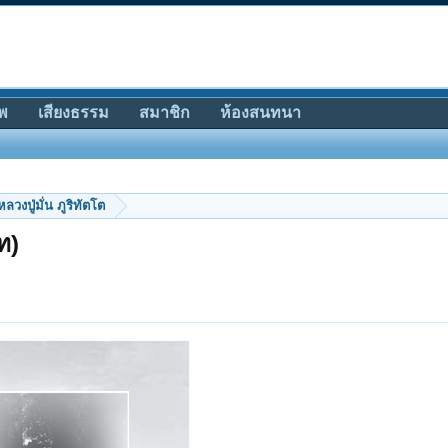
พ
เสียงธรรม
สมาชิก
ห้องสนทนา
หลวงปู่มั่น ภูริทัตโต
ท)