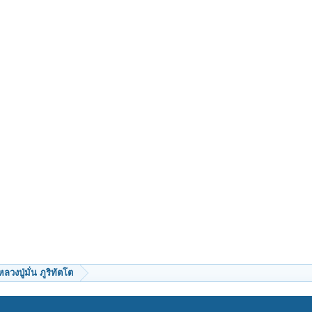
หลวงปู่มั่น ภูริทัตโต