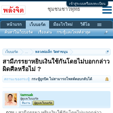
เข้าสู่ระบบหรือลงทะเบียน
ชุมชนชาวพุทธ
หน้าแรก
มีอะไรใหม่
วิดีโอ
เว็บบอร์ด
ค้นหาในเว็บบอร์ด
เรื่องเด่น
กระทู้และโพสต์ล่าสุด
เว็บบอร์ด
...
หลวงพ่อเล็ก วัดท่าขนุน
สามีภรรยาหยิบเงินใช้กันโดยไม่บอกกล่าว
ผิดศีลหรือไม่ ?
สถานะของกระทู้:
กระทู้ถูกปิด ไม่สามารถโพสต์ตอบกลับได้
tamsak
ผู้ดูแลเว็บบอร์ด
ทีมงาน
ผู้ดูแลเว็บบอร์ด
ถาม :
สามีภรรยา หยิบเงินใช้กันโดยไม่บอกกล่าว