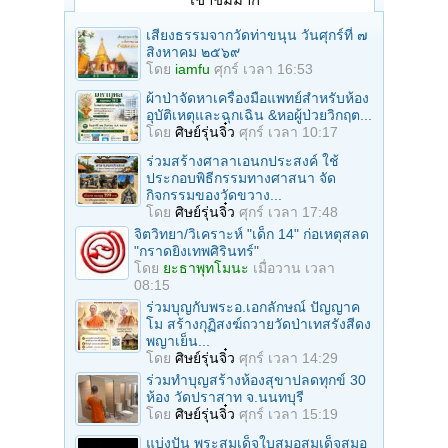
เสียงธรรมจากวัดท่าขนุน วันศุกร์ที่ ๗
สิงหาคม ๒๕๖๙
โดย
iamfu
ศุกร์ เวลา 16:53
ผ้าป่าจัดหาเครื่องมือแพทย์สำหรับห้อง
อุบัติเหตุและฉุกเฉิน &หอผู้ป่วยวิกฤต...
โดย
ศิษย์รุ่นจิ๋ว
ศุกร์ เวลา 10:17
ร่วมสร้างศาลาเอนกประสงค์ ใช้
ประกอบพิธีกรรมทางศาสนา จัด
กิจกรรมของวัดขวาง...
โดย
ศิษย์รุ่นจิ๋ว
ศุกร์ เวลา 17:48
จิตวิทยา/วิเคราะห์ "เด็ก 14" ก่อเหตุสลด
"กราดยิงเทพศิรินทร์"
โดย
ยะธาพุทโมนะ
เมื่อวาน เวลา
08:15
ร่วมบุญกับพระอ.เอกลักษณ์ ปัญญาค
โม สร้างกุฏิสงฆ์ถวายวัดป่าเทสรังสีดง
พญาเย็น...
โดย
ศิษย์รุ่นจิ๋ว
ศุกร์ เวลา 14:29
ร่วมทําบุญสร้างห้องสุขาปลดทุกข์ 30
ห้อง วัดปราสาท จ.นนทบุรี
โดย
ศิษย์รุ่นจิ๋ว
ศุกร์ เวลา 15:19
แบ่งปัน พระสมเด็จใบสมอสมเด็จสมอ