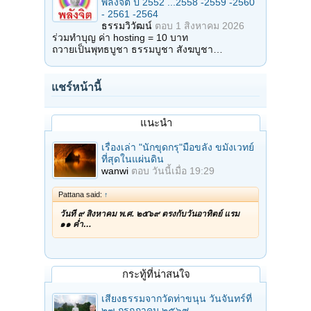
พลังจิต ปี 2552 ...2558 -2559 -2560
- 2561 -2564
ธรรมวิวัฒน์
ตอบ
1 สิงหาคม 2026
ร่วมทำบุญ ค่า hosting = 10 บาท
ถวายเป็นพุทธบูชา ธรรมบูชา สังฆบูชา…
แชร์หน้านี้
แนะนำ
เรื่องเล่า "นักขุดกรุ"มือขลัง ขมังเวทย์
ที่สุดในแผ่นดิน
wanwi
ตอบ
วันนี้เมื่อ 19:29
Pattana said:
↑
วันที่ ๙ สิงหาคม พ.ศ. ๒๕๖๙ ตรงกับวันอาทิตย์ แรม
๑๑ ค่ำ…
กระทู้ที่น่าสนใจ
เสียงธรรมจากวัดท่าขนุน วันจันทร์ที่
๒๗ กรกฎาคม ๒๕๖๙