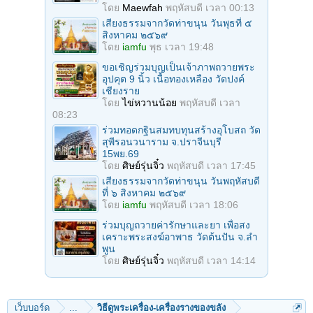
โดย
Maewfah
พฤหัสบดี เวลา 00:13
เสียงธรรมจากวัดท่าขนุน วันพุธที่ ๕
สิงหาคม ๒๕๖๙
โดย
iamfu
พุธ เวลา 19:48
ขอเชิญร่วมบุญเป็นเจ้าภาพถวายพระ
อุปคุต 9 นิ้ว เนื้อทองเหลือง วัดปงค์
เชียงราย
โดย
ไข่หวานน้อย
พฤหัสบดี เวลา
08:23
ร่วมทอดกฐินสมทบทุนสร้างอุโบสถ วัด
สุพีรอนวนาราม จ.ปราจีนบุรี
15พย.69
โดย
ศิษย์รุ่นจิ๋ว
พฤหัสบดี เวลา 17:45
เสียงธรรมจากวัดท่าขนุน วันพฤหัสบดี
ที่ ๖ สิงหาคม ๒๕๖๙
โดย
iamfu
พฤหัสบดี เวลา 18:06
ร่วมบุญถวายค่ารักษาและยา เพื่อสง
เคราะพระสงฆ์อาพาธ วัดต้นปัน จ.ลํา
พูน
โดย
ศิษย์รุ่นจิ๋ว
พฤหัสบดี เวลา 14:14
เว็บบอร์ด
...
วิธีดูพระเครื่อง-เครื่องรางของขลัง