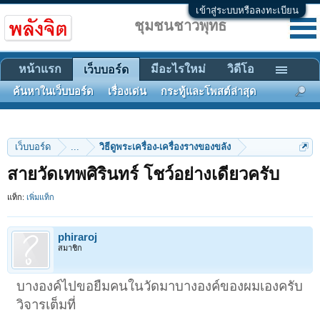
เข้าสู่ระบบหรือลงทะเบียน
ชุมชนชาวพุทธ
หน้าแรก
มีอะไรใหม่
วิดีโอ
เว็บบอร์ด
ค้นหาในเว็บบอร์ด
เรื่องเด่น
กระทู้และโพสต์ล่าสุด
เว็บบอร์ด
...
วิธีดูพระเครื่อง-เครื่องรางของขลัง
สายวัดเทพศิรินทร์ โชว์อย่างเดียวครับ
แท็ก:
เพิ่มแท็ก
phiraroj
สมาชิก
บางองค์ไปขอยืมคนในวัดมาบางองค์ของผมเองครับ
วิจารเต็มที่