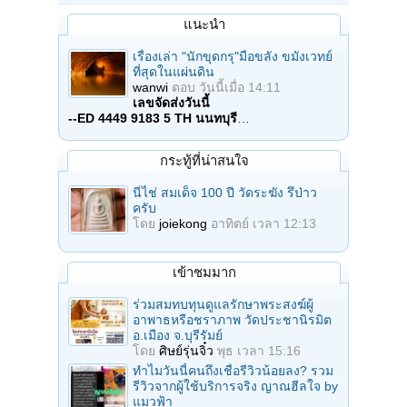
แนะนำ
เรื่องเล่า "นักขุดกรุ"มือขลัง ขมังเวทย์
ที่สุดในแผ่นดิน
wanwi
ตอบ
วันนี้เมื่อ 14:11
เลขจัดส่งวันนี้
--ED 4449 9183 5 TH นนทบุรี
…
กระทู้ที่น่าสนใจ
นี่ไช่ สมเด็จ 100 ปี วัดระฆัง รึป่าว
ครับ
โดย
joiekong
อาทิตย์ เวลา 12:13
เข้าชมมาก
ร่วมสมทบทุนดูแลรักษาพระสงฆ์ผู้
อาพาธหรือชราภาพ วัดประชานิรมิต
อ.เมือง จ.บุรีรัมย์
โดย
ศิษย์รุ่นจิ๋ว
พุธ เวลา 15:16
ทำไมวันนี้คนถึงเชื่อรีวิวน้อยลง? รวม
รีวิวจากผู้ใช้บริการจริง ญาณฮีลใจ by
แมวฟ้า