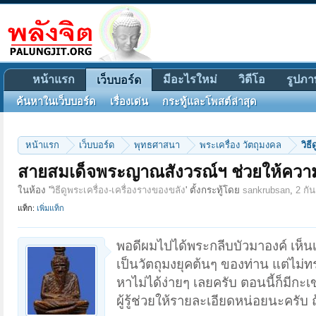
หน้าแรก
มีอะไรใหม่
วิดีโอ
รูปภา
เว็บบอร์ด
ค้นหาในเว็บบอร์ด
เรื่องเด่น
กระทู้และโพสต์ล่าสุด
หน้าแรก
เว็บบอร์ด
พุทธศาสนา
พระเครื่อง วัตถุมงคล
วิธ
สายสมเด็จพระญาณสังวรณ์ฯ ช่วยให้ความร
ในห้อง '
วิธีดูพระเครื่อง-เครื่องรางของขลัง
' ตั้งกระทู้โดย
sankrubsan
,
2 กั
แท็ก:
เพิ่มแท็ก
พอดีผมไปได้พระกลีบบัวมาองค์ เห็
เป็นวัตถุมงยุคต้นๆ ของท่าน แต่ไม่ท
หาไม่ได้ง่ายๆ เลยครับ ตอนนี้ก็มีกะ
ผู้รู้ช่วยให้รายละเอียดหน่อยนะครับ 