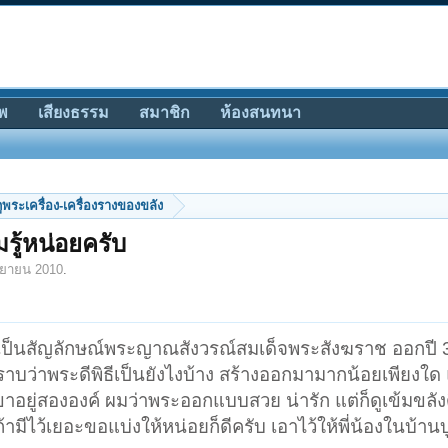
พ
เสียงธรรม
สมาชิก
ห้องสนทนา
ีดูพระเครื่อง-เครื่องรางของขลัง
ู้หน่อยครับ
นยายน 2010
.
นเป็นสัญลักษณ์พระญาณสังวรณ์สมเด็จพระสังฆราช ออกปี 3
ราบว่าพระดีพิธีเป็นยังไงบ้าง สร้างออกมามากน้อยเพียงใด
เขาอยู่สององค์ ผมว่าพระออกแบบสวย น่ารัก แต่ก็ดูเข้มขลังด
ถ้ามีไว้เยอะขอแบ่งให้หน่อยก็ดีครับ เอาไว้ให้พี่น้องในบ้าน