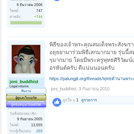
6 ธันวาคม 2006
โพสต์:
747
ค่าพลัง:
+744
พิธีของเจ้าพระคุณสมเด็จพระสังฆราช
อยุธยามาร่วมพิธีเสกมากมาย รุ่นน
ๆมากมาย โดยมีพระครูพุทธศิริวัฒน์เ
อรหันต์ครับ ดีแน่นนอนครับ
https://palungjit.org/threads/พุทธตำนานพร
joni_buddhist
Legal returns
joni_buddhist
,
3 กันยายน 2010
ทีมงาน
ผู้ดูแลเว็บบอร์ด
ถูกใจ x
1
ดูรายการ
ผู้สนับสนุนเว็บพลังจิต
วันที่สมัครสมาชิก:
9 กันยายน 2005
โพสต์:
13,555
กระทู้เรื่องเด่น:
203