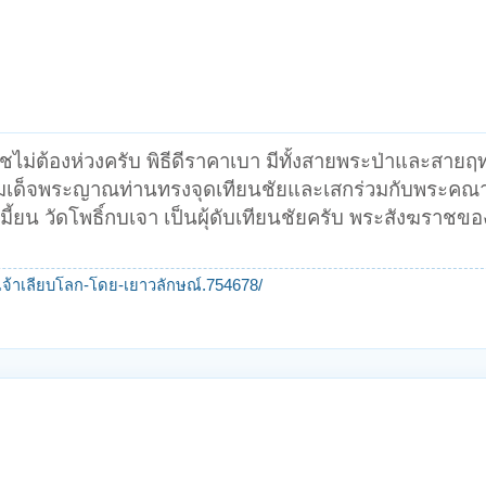
ไม่ต้องห่วงครับ พิธีดีราคาเบา มีทั้งสายพระป่าและสายฤทธ
ี้สมเด็จพระญาณท่านทรงจุดเทียนชัยและเสกร่วมกับพระคณา
มี้ยน วัดโพธิ์กบเจา เป็นผุ้ดับเทียนชัยครับ พระสังฆราชข
ะเจ้าเลียบโลก-โดย-เยาวลักษณ์.754678/