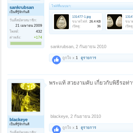
ไฟล์ที่แนบมา:
sankrubsan
เป็นที่รู้จักกันดี
131477-1.jpg
1314
วันที่สมัครสมาชิก:
ขนาดไฟล์:
26.4 KB
ขนาด
21 เมษายน 2009
เปิดดู:
36
เปิดดู
โพสต์:
432
ค่าพลัง:
+174
sankrubsan
,
2 กันยายน 2010
ถูกใจ x
1
ดูรายการ
พระแท้ สวยงามคับ เกี่ยวกับพิธีรอท่
blackeye
,
2 กันยายน 2010
blackeye
เป็นที่รู้จักกันดี
ถูกใจ x
1
ดูรายการ
วันที่สมัครสมาชิก: