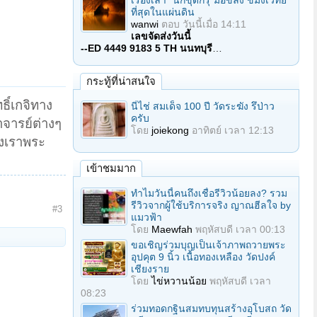
เรื่องเล่า "นักขุดกรุ"มือขลัง ขมังเวทย์
ที่สุดในแผ่นดิน
wanwi
ตอบ
วันนี้เมื่อ 14:11
เลขจัดส่งวันนี้
--ED 4449 9183 5 TH นนทบุรี
…
กระทู้ที่น่าสนใจ
ิ์เกจิทาง
นี่ไช่ สมเด็จ 100 ปี วัดระฆัง รึป่าว
ครับ
จารย์ต่างๆ
โดย
joiekong
อาทิตย์ เวลา 12:13
องเราพระ
เข้าชมมาก
ทำไมวันนี้คนถึงเชื่อรีวิวน้อยลง? รวม
รีวิวจากผู้ใช้บริการจริง ญาณฮีลใจ by
#3
แมวฟ้า
โดย
Maewfah
พฤหัสบดี เวลา 00:13
ขอเชิญร่วมบุญเป็นเจ้าภาพถวายพระ
อุปคุต 9 นิ้ว เนื้อทองเหลือง วัดปงค์
เชียงราย
โดย
ไข่หวานน้อย
พฤหัสบดี เวลา
08:23
ร่วมทอดกฐินสมทบทุนสร้างอุโบสถ วัด