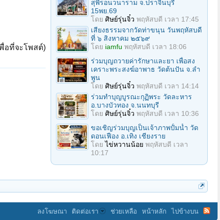
สุพีรอนวนาราม จ.ปราจีนบุรี
15พย.69
โดย
ศิษย์รุ่นจิ๋ว
พฤหัสบดี เวลา 17:45
เสียงธรรมจากวัดท่าขนุน วันพฤหัสบดี
ที่ ๖ สิงหาคม ๒๕๖๙
โดย
iamfu
พฤหัสบดี เวลา 18:06
ื่อที่จะโพสต์)
ร่วมบุญถวายค่ารักษาและยา เพื่อสง
เคราะพระสงฆ์อาพาธ วัดต้นปัน จ.ลํา
พูน
โดย
ศิษย์รุ่นจิ๋ว
พฤหัสบดี เวลา 14:14
ร่วมทําบุญบูรณะกุฏิพระ วัดละหาร
อ.บางบัวทอง จ.นนทบุรี
โดย
ศิษย์รุ่นจิ๋ว
พฤหัสบดี เวลา 10:36
ขอเชิญร่วมบุญเป็นเจ้าภาพปั้มน้ำ วัด
ดอนเฟือง อ.เทิง เชียงราย
โดย
ไข่หวานน้อย
พฤหัสบดี เวลา
10:17
ลงโฆษณา
ติดต่อเรา
ช่วยเหลือ
หน้าหลัก
ไปข้างบน