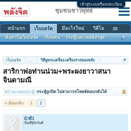
เข้าสู่ระบบหรือลงทะเบียน
ชุมชนชาวพุทธ
หน้าแรก
มีอะไรใหม่
วิดีโอ
เว็บบอร์ด
ค้นหาในเว็บบอร์ด
เรื่องเด่น
กระทู้และโพสต์ล่าสุด
เว็บบอร์ด
...
วิธีดูพระเครื่อง-เครื่องรางของขลัง
สาริกาพ่อท่านน่วม+พระผงยาวาสนา
< ย้อนกลับ
1
2
จินดามณี
สถานะของกระทู้:
กระทู้ถูกปิด ไม่สามารถโพสต์ตอบกลับได้
น้ำดี1
เป็นที่รู้จักกันดี