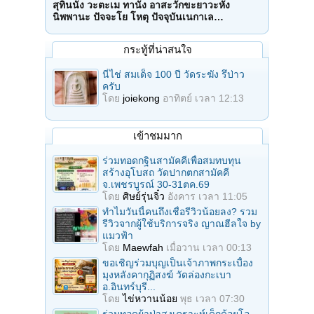
สุทินนัง วะตะเม ทานัง อาสะวักขะยาวะหัง
นิพพานะ ปัจจะโย โหตุ ปัจจุบันเนกาเล…
กระทู้ที่น่าสนใจ
นี่ไช่ สมเด็จ 100 ปี วัดระฆัง รึป่าว
ครับ
โดย
joiekong
อาทิตย์ เวลา 12:13
เข้าชมมาก
ร่วมทอดกฐินสามัคคีเพื่อสมทบทุน
สร้างอุโบสถ วัดปากตกสามัคคี
จ.เพชรบูรณ์ 30-31ตค.69
โดย
ศิษย์รุ่นจิ๋ว
อังคาร เวลา 11:05
ทำไมวันนี้คนถึงเชื่อรีวิวน้อยลง? รวม
รีวิวจากผู้ใช้บริการจริง ญาณฮีลใจ by
แมวฟ้า
โดย
Maewfah
เมื่อวาน เวลา 00:13
ขอเชิญร่วมบุญเป็นเจ้าภาพกระเบื้อง
มุงหลังคากุฏิสงฆ์ วัดล่องกะเบา
อ.อินทร์บุรี...
โดย
ไข่หวานน้อย
พุธ เวลา 07:30