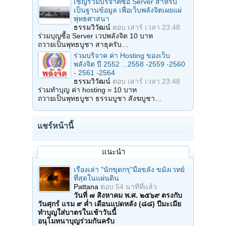
เชิญร่วมบริจาคซื้อ Server สำหรับ
เป็นฐานข้อมูล เพื่อเว็บพลังจิตเผยแผ่
พุทธศาสนา
ธรรมวิวัฒน์
ตอบ
เสาร์ เวลา 23:48
ร่วมบุญซื้อ Server เวปพลังจิต 10 บาท
ถวายเป็นพุทธบูชา สาธุครับ…
ร่วมบริจาค ค่า Hosting ของเว็บ
พลังจิต ปี 2552 ...2558 -2559 -2560
- 2561 -2564
ธรรมวิวัฒน์
ตอบ
เสาร์ เวลา 23:48
ร่วมทำบุญ ค่า hosting = 10 บาท
ถวายเป็นพุทธบูชา ธรรมบูชา สังฆบูชา…
แชร์หน้านี้
แนะนำ
เรื่องเล่า "นักขุดกรุ"มือขลัง ขมังเวทย์
ที่สุดในแผ่นดิน
Pattana
ตอบ
54 นาทีที่แล้ว
วันที่ ๗ สิงหาคม พ.ศ. ๒๕๖๙ ตรงกับ
วันศุกร์ แรม ๙ ค่ำ เดือนแปดหลัง (๘๘) ปีมะเมีย
ทำบุญใส่บาตรในเช้าวันนี้
อนุโมทนาบุญร่วมกันครับ