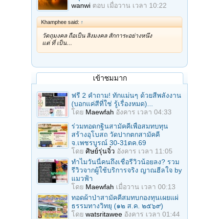
wanwi
ตอบ
เมื่อวาน เวลา 10:22
Khamphee said:
↑
วัตถุมงคล ถือเป็น สิ่งมงคล สักการะอย่างหนึ่ง
แต่ ที่ เป็น…
เข้าชมมาก
ฟรี 2 คำถาม! ทักแม่นๆ ด้วยสีพลังงาน
(บอกแค่สีที่ใช่ รู้เรื่องหมด)...
โดย
Maewfah
อังคาร เวลา 04:33
ร่วมทอดกฐินสามัคคีเพื่อสมทบทุน
สร้างอุโบสถ วัดปากตกสามัคคี
จ.เพชรบูรณ์ 30-31ตค.69
โดย
ศิษย์รุ่นจิ๋ว
อังคาร เวลา 11:05
ทำไมวันนี้คนถึงเชื่อรีวิวน้อยลง? รวม
รีวิวจากผู้ใช้บริการจริง ญาณฮีลใจ by
แมวฟ้า
โดย
Maewfah
เมื่อวาน เวลา 00:13
ทอดผ้าป่าสามัคคีสมทบกองทุนเผยแผ่
ธรรมทางวิทยุ (๑๒ ส.ค. ๒๕๖๙)
โดย
watsritawee
อังคาร เวลา 01:44