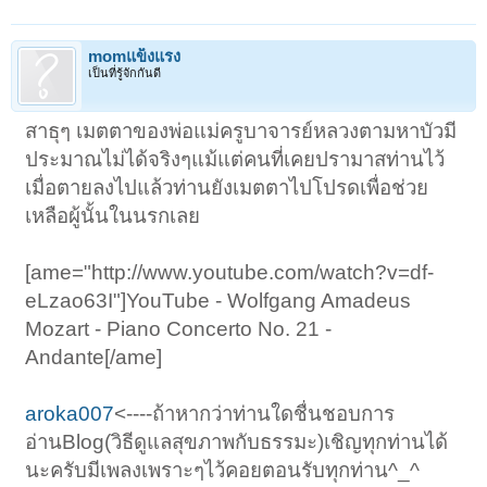
momแข็งแรง
เป็นที่รู้จักกันดี
สาธุๆ เมตตาของพ่อแม่ครูบาจารย์หลวงตามหาบัวมี
ประมาณไม่ได้จริงๆแม้แต่คนที่เคยปรามาสท่านไว้
เมื่อตายลงไปแล้วท่านยังเมตตาไปโปรดเพื่อช่วย
เหลือผู้นั้นในนรกเลย
[ame="http://www.youtube.com/watch?v=df-
eLzao63I"]YouTube - Wolfgang Amadeus
Mozart - Piano Concerto No. 21 -
Andante[/ame]
aroka007
<----ถ้าหากว่าท่านใดชื่นชอบการ
อ่านBlog(วิธีดูแลสุขภาพกับธรรมะ)เชิญทุกท่านได้
นะครับมีเพลงเพราะๆไว้คอยตอนรับทุกท่าน^_^