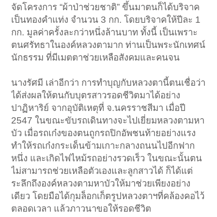
จัดโครงการ “ผ้าป่าช่วยชาติ” ขึ้นมาตนก็ได้บริจาค
เป็นทองคำแท่ง จำนวน 3 กก. โดยบริจาคให้ปีละ 1
กก. มูลค่าครั้งละกว่าหนึ่งล้านบาท ทั้งนี้ เป็นเพราะ
ตนศรัทธาในองค์หลวงตามาก ท่านเป็นพระนักเทศน์
นักธรรม ที่มีเมตตาช่วยเหลือสังคมและคนจน
นางรัศมี เล่าอีกว่า การทำบุญกับหลวงตานี้ตนเชื่อว่า
ได้ส่งผลให้ตนกับบุตรสาวรอดชีวิตมาได้อย่าง
ปาฏิหาริย์ จากอุบัติเหตุที่ จ.นครราชสีมา เมื่อปี
2547 ในขณะขับรถเดินทางจะไปเยี่ยมหลวงตามหา
บัว เมื่อรถเก๋งของตนถูกรถปิกอัพชนท้ายอย่างแรง
ทำให้รถเก๋งกระเด็นข้ามเกาะกลางถนนไปอีกฟาก
หนึ่ง และเกิดไฟไหม้รถอย่างรวดเร็ว ในขณะนั้นตน
ไม่สามารถช่วยเหลือตัวเองและลูกสาวได้ ก็ได้แต่
ระลึกถึงองค์หลวงตามหาบัวให้มาช่วยเพียงอย่าง
เดียว โดยมือได้กุมล็อกเก็ตรูปหลวงตาฯที่คล้องคอไว้
ตลอดเวลา แล้วภาวนาขอให้รอดชีวิต