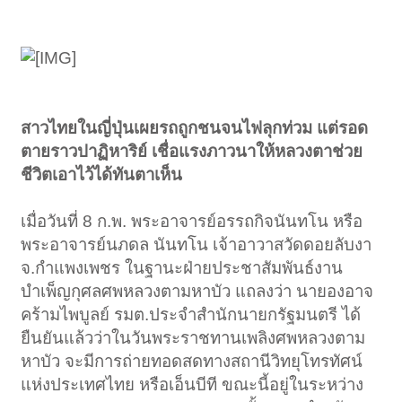
สาวไทยในญี่ปุ่นเผยรถถูกชนจนไฟลุกท่วม แต่รอด
ตายราวปาฏิหาริย์ เชื่อแรงภาวนาให้หลวงตาช่วย
ชีวิตเอาไว้ได้ทันตาเห็น
เมื่อวันที่ 8 ก.พ. พระอาจารย์อรรถกิจนันทโน หรือ
พระอาจารย์นภดล นันทโน เจ้าอาวาสวัดดอยลับงา
จ.กำแพงเพชร ในฐานะฝ่ายประชาสัมพันธ์งาน
บำเพ็ญกุศลศพหลวงตามหาบัว แถลงว่า นายองอาจ
คร้ามไพบูลย์ รมต.ประจำสำนักนายกรัฐมนตรี ได้
ยืนยันแล้วว่าในวันพระราชทานเพลิงศพหลวงตาม
หาบัว จะมีการถ่ายทอดสดทางสถานีวิทยุโทรทัศน์
แห่งประเทศไทย หรือเอ็นบีที ขณะนี้อยู่ในระหว่าง