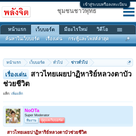
เข้าสู่ระบบหรือลงทะเบียน
ชุมชนชาวพุทธ
หน้าแรก
มีอะไรใหม่
วิดีโอ
เว็บบอร์ด
ค้นหาในเว็บบอร์ด
เรื่องเด่น
กระทู้และโพสต์ล่าสุด
หน้าแรก
เว็บบอร์ด
ทั่วไป
ข่าวทั่วไป
สาวไทยเผยปาฏิหาริย์หลวงตาบัว
เรื่องเด่น
ช่วยชีวิต
แท็ก:
เพิ่มแท็ก
NoOTa
Super Moderator
ทีมงาน
ผู้ดูแลเว็บบอร์ด
สาวไทยเผยปาฏิหาริย์หลวงตาบัวช่วยชีวิต