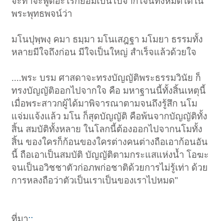
จะทำจะพูดอะไรก็ย่อมเป็นไปจากใจนี้ทั้งหมดได้ใน
พระพุทธพจน์ว่า
มโนปุพฺพงฺ คมา ธมฺมา มโนเสฎฐา มโมยา ธรรมทั้ง
หลายมีใจถึงก่อน มีใจเป็นใหญ่ สำเร็จแล้วด้วยใจ
....พระ บรม ศาสดาจะทรงบัญญัติพระธรรมวินัย ก็
ทรงบัญญัติออกไปจากใจ คือ มหาฐานนี้ทั้งสิ้นเหตุนี้
เมื่อพระสาวกผู้ได้มาพิจารณาตามจนถึงรู้สึก นโม
แจ่มแจ้งแล้ว มโน ก็สุดบัญญัติ คือพ้นจากบัญญัติทั้ง
สิ้น สมบัติทั้งหลาย ในโลกนี้ต้องออกไปจากนโมทั้ง
สิ้น ของใครก็ก้อนของใครต่างคนต่างถือเอาก้อนอัน
นี้ ถือเอาเป็นสมบัติ บัญญัติตามกระแสแห่งน้ำ โอฆะ
จนเป็นอวิชชาตัวก่อภพก่อชาติด้วยการไม่รู้เท่า ด้วย
การหลงถือว่าตัวเป็นเราเป็นของเราไปหมด"
ที่มา
::