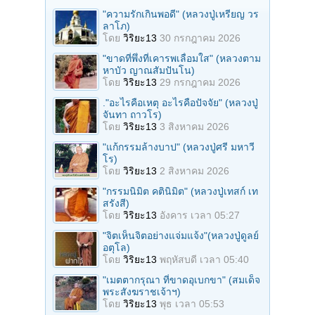
"ความรักเกินพอดี" (หลวงปู่เหรียญ วร
ลาโภ)
โดย
วิริยะ13
30 กรกฎาคม 2026
"ขาดที่พึ่งที่เคารพเลื่อมใส" (หลวงตาม
หาบัว ญาณสัมปันโน)
โดย
วิริยะ13
29 กรกฎาคม 2026
."อะไรคือเหตุ อะไรคือปัจจัย" (หลวงปู่
จันทา ถาวโร)
โดย
วิริยะ13
3 สิงหาคม 2026
"แก้กรรมล้างบาป" (หลวงปู่ศรี มหาวี
โร)
โดย
วิริยะ13
2 สิงหาคม 2026
"กรรมนิมิต คตินิมิต" (หลวงปู่เทสก์ เท
สรังสี)
โดย
วิริยะ13
อังคาร เวลา 05:27
"จิตเห็นจิตอย่างแจ่มแจ้ง"(หลวงปู่ดูลย์
อตุโล)
โดย
วิริยะ13
พฤหัสบดี เวลา 05:40
"เมตตากรุณา ที่ขาดอุเบกขา" (สมเด็จ
พระสังฆราชเจ้าฯ)
โดย
วิริยะ13
พุธ เวลา 05:53