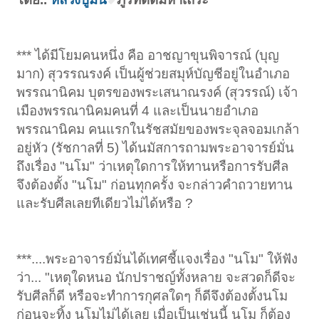
*** ได้มีโยมคนหนึ่ง คือ อาชญาขุนพิจารณ์ (บุญ
มาก) สุวรรณรงค์ เป็นผู้ช่วยสมุห์บัญชีอยู่ในอำเภอ
พรรณานิคม บุตรของพระเสนาณรงค์ (สุวรรณ์) เจ้า
เมืองพรรณานิคมคนที่ 4 และเป็นนายอำเภอ
พรรณานิคม คนแรกในรัชสมัยของพระจุลจอมเกล้า
อยู่หัว (รัชกาลที่ 5) ได้นมัสการถามพระอาจารย์มั่น
ถึงเรื่อง "นโม" ว่าเหตุใดการให้ทานหรือการรับศีล
จึงต้องตั้ง "นโม" ก่อนทุกครั้ง จะกล่าวคำถวายทาน
และรับศีลเลยทีเดียวไม่ได้หรือ ?
***....พระอาจารย์มั่นได้เทศชี้แจงเรื่อง "นโม" ให้ฟัง
ว่า... "เหตุใดหนอ นักปราชญ์ทั้งหลาย จะสวดก็ดีจะ
รับศีลก็ดี หรือจะทำการกุศลใดๆ ก็ดีจึงต้องตั้งนโม
ก่อนจะทิ้ง นโมไม่ได้เลย เมื่อเป็นเช่นนี้ นโม ก็ต้อง