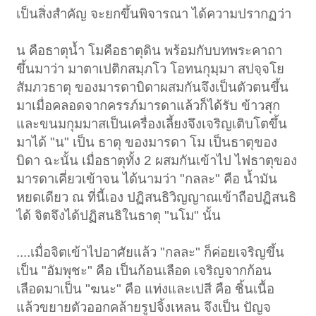
เป็นสิ่งสำคัญ จะยกขึ้นพิจารณา ได้ความปรากฏว่า
น คือธาตุน้ำ โมคือธาตุดิน พร้อมกับบทพระคาถา
ขึ้นมาว่า มาตาเปติกสมฺภโว โอทนกุมฺมา สปจฺจโย
สัมภวธาตุ ของมารดาบิดาผสมกันจึงเป็นตัวตนขึ้น
มาเมื่อคลอดจากครรภ์มารดาแล้วก็ได้รับ ข้าวสุก
และขนมกุมมาสเป็นเครื่องเลี้ยงจึงเจริญเติบโตขึ้น
มาได้ "น" เป็น ธาตุ ของมารดา โม เป็นธาตุของ
บิดา ฉะนั้น เมื่อธาตุทั้ง 2 ผสมกันเข้าไป ไฟธาตุของ
มารดาเคี่ยวเข้าจน ได้นามว่า "กลละ" คือ น้ำมัน
หยดเดียว ณ ที่นี้เอง ปฏิสนธิวิญญาณเข้าถือปฏิสนธิ
ได้ จิตจึงได้ปฏิสนธิในธาตุ "นโม" นั้น
....เมื่อจิตเข้าไปอาศัยแล้ว "กลละ" ก็ค่อยเจริญขึ้น
เป็น "อัมพุชะ" คือ เป็นก้อนเลือด เจริญจากก้อน
เลือดมาเป็น "ฆนะ" คือ แท่งและเปสี คือ ชิ้นเนื้อ
แล้วขยายตัวออกคล้ายรูปจิ้งเหลน จึงเป็น ปัญจ