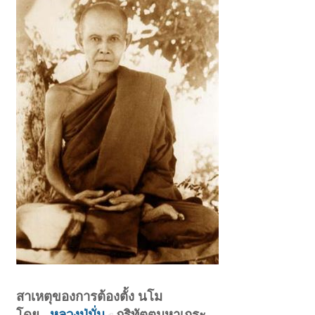
สาเหตุของการต้องตั้ง นโม
โดย..
หลวงปู่มั่น
ภูริทัตตมหาเถระ