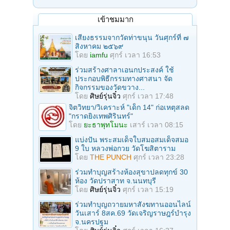
เข้าชมมาก
เสียงธรรมจากวัดท่าขนุน วันศุกร์ที่ ๗
สิงหาคม ๒๕๖๙
โดย
iamfu
ศุกร์ เวลา 16:53
ร่วมสร้างศาลาเอนกประสงค์ ใช้
ประกอบพิธีกรรมทางศาสนา จัด
กิจกรรมของวัดขวาง...
โดย
ศิษย์รุ่นจิ๋ว
ศุกร์ เวลา 17:48
จิตวิทยา/วิเคราะห์ "เด็ก 14" ก่อเหตุสลด
"กราดยิงเทพศิรินทร์"
โดย
ยะธาพุทโมนะ
เสาร์ เวลา 08:15
แบ่งปัน พระสมเด็จใบสมอสมเด็จสมอ
9 ใบ หลวงพ่อกวย วัดโฆสิตาราม
โดย
THE PUNCH
ศุกร์ เวลา 23:28
ร่วมทําบุญสร้างห้องสุขาปลดทุกข์ 30
ห้อง วัดปราสาท จ.นนทบุรี
โดย
ศิษย์รุ่นจิ๋ว
ศุกร์ เวลา 15:19
ร่วมทําบุญถวายมหาสังฆทานออนไลน์
วันเสาร์ 8สค.69 วัดเจริญราษฎร์บำรุง
จ.นครปฐม