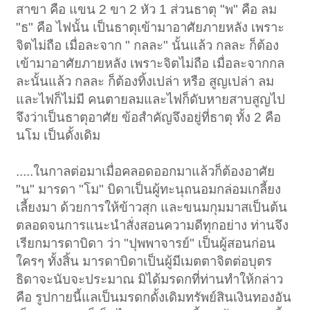
สาขา คือ แขน 2 ขา 2 หัว 1 ส่วนธาตุ "พ" คือ ลม
"ธ" คือ ไฟนั้น เป็นธาตุเข้ามาอาศัยภายหลัง เพราะ
จิตไม่ถือ เมื่อละจาก " กลละ" นั้นแล้ว กลละ ก็ต้อง
เข้ามาอาศัยภายหลัง เพราะจิตไม่ถือ เมื่อละจากกล
ละนั้นแล้ว กลละ ก็ต้องทิ้งเปล่า หรือ สูญเปล่า ลม
และไฟก็ไม่มี คนตายลมและไฟก็ดับหายสาบสูญไป
จึงว่าเป็นธาตุอาศัย ข้อสำคัญจึงอยู่ที่ธาตุ ทั้ง 2 คือ
นโม เป็นดั้งเดิม
.....ในกาลต่อมาเมื่อคลอดออกมาแล้วก็ต้องอาศัย
"น" มารดา "โม" บิดาเป็นผู้ทะนุถนอมกล่อมเกลี้ยง
เลี้ยงมา ด้วยการให้ข้าวสุก และขนมกุมมาสเป็นต้น
ตลอดจนการแนะนำสั่งสอนความดีทุกอย่าง ท่านจึง
เรียกมารดาบิดา ว่า "ปุพพาจารย์" เป็นผู้สอนก่อน
ใครๆ ทั้งสิ้น มารดาบิดาเป็นผู้มีเมตตาจิตต่อบุตร
ธิดาจะนับจะประมาณ มิได้มรดกที่ท่านทำให้กล่าว
คือ รูปกายนี้แลเป็นมรดกดั้งเดิมทรัพย์สินเงินทองอัน