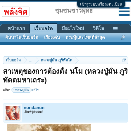
เข้าสู่ระบบหรือลงทะเบียน
ชุมชนชาวพุทธ
หน้าแรก
มีอะไรใหม่
วิดีโอ
เว็บบอร์ด
ค้นหาในเว็บบอร์ด
เรื่องเด่น
กระทู้และโพสต์ล่าสุด
เว็บบอร์ด
...
หลวงปู่มั่น ภูริทัตโต
สาเหตุของการต้องตั้ง นโม (หลวงปู่มั่น ภูริ
ทัตตมหาเถระ)
แท็ก:
หลวงปู่มั่น
แก้ไข
nondanun
เป็นที่รู้จักกันดี