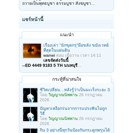
ถวายเป็นพุทธบูชา ธรรมบูชา สังฆบูชา…
แชร์หน้านี้
แนะนำ
เรื่องเล่า "นักขุดกรุ"มือขลัง ขมังเวทย์
ที่สุดในแผ่นดิน
wanwi
ตอบ
เมื่อวาน เวลา 14:11
เลขจัดส่งวันนี้
--ED 4449 9183 5 TH นนทบุรี
…
กระทู้ที่น่าสนใจ
ชีวิตเปลี่ยน…หลังรู้ว่าเป็นมะเร็งระยะ 3
โดย
วิญญาณนิพพาน
26 กรกฎาคม
2026
ปัญหาเหงือกร่นจากการแปรงฟันไม่ถูก
วิธี
โดย
วิญญาณนิพพาน
26 กรกฎาคม
2026
กิน 3 อย่างนี้ทุกวันป้องกันกระดูกพรุนได้