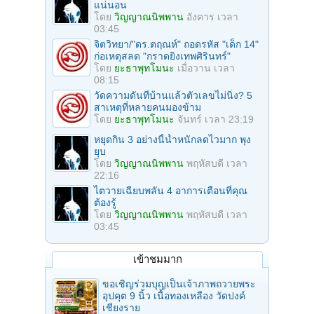
แน่นอน
โดย
วิญญาณนิพพาน
อังคาร เวลา
03:45
จิตวิทยา/"ดร.ตฤณห์" ถอดรหัส "เด็ก 14"
ก่อเหตุสลด "กราดยิงเทพศิรินทร์"
โดย
ยะธาพุทโมนะ
เมื่อวาน เวลา
08:15
วัดความดันที่บ้านแล้วตัวเลขไม่นิ่ง? 5
สาเหตุที่หลายคนมองข้าม
โดย
ยะธาพุทโมนะ
จันทร์ เวลา 23:19
หยุดกิน 3 อย่างนี้น้ำหนักลดไวมาก พุง
ยุบ
โดย
วิญญาณนิพพาน
พฤหัสบดี เวลา
22:16
ไตวายเฉียบพลัน 4 อาการเตือนที่คุณ
ต้องรู้
โดย
วิญญาณนิพพาน
พฤหัสบดี เวลา
03:45
เข้าชมมาก
ขอเชิญร่วมบุญเป็นเจ้าภาพถวายพระ
อุปคุต 9 นิ้ว เนื้อทองเหลือง วัดปงค์
เชียงราย