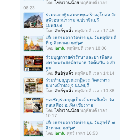
โดย
ไข่หวานน้อย
พฤหัสบดี เวลา
08:23
ร่วมทอดกฐินสมทบทุนสร้างอุโบสถ วัด
สุพีรอนวนาราม จ.ปราจีนบุรี
15พย.69
โดย
ศิษย์รุ่นจิ๋ว
พฤหัสบดี เวลา 17:45
เสียงธรรมจากวัดท่าขนุน วันพฤหัสบดี
ที่ ๖ สิงหาคม ๒๕๖๙
โดย
iamfu
พฤหัสบดี เวลา 18:06
ร่วมบุญถวายค่ารักษาและยา เพื่อสง
เคราะพระสงฆ์อาพาธ วัดต้นปัน จ.ลํา
พูน
โดย
ศิษย์รุ่นจิ๋ว
พฤหัสบดี เวลา 14:14
ร่วมทําบุญบูรณะกุฏิพระ วัดละหาร
อ.บางบัวทอง จ.นนทบุรี
โดย
ศิษย์รุ่นจิ๋ว
พฤหัสบดี เวลา 10:36
ขอเชิญร่วมบุญเป็นเจ้าภาพปั้มน้ำ วัด
ดอนเฟือง อ.เทิง เชียงราย
โดย
ไข่หวานน้อย
พฤหัสบดี เวลา
10:17
เสียงธรรมจากวัดท่าขนุน วันศุกร์ที่ ๗
สิงหาคม ๒๕๖๙
โดย
iamfu
ศุกร์ เวลา 16:53