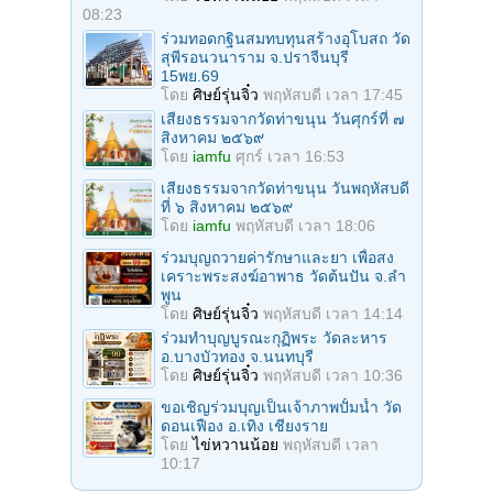
08:23
ร่วมทอดกฐินสมทบทุนสร้างอุโบสถ วัด
สุพีรอนวนาราม จ.ปราจีนบุรี
15พย.69
โดย
ศิษย์รุ่นจิ๋ว
พฤหัสบดี เวลา 17:45
เสียงธรรมจากวัดท่าขนุน วันศุกร์ที่ ๗
สิงหาคม ๒๕๖๙
โดย
iamfu
ศุกร์ เวลา 16:53
เสียงธรรมจากวัดท่าขนุน วันพฤหัสบดี
ที่ ๖ สิงหาคม ๒๕๖๙
โดย
iamfu
พฤหัสบดี เวลา 18:06
ร่วมบุญถวายค่ารักษาและยา เพื่อสง
เคราะพระสงฆ์อาพาธ วัดต้นปัน จ.ลํา
พูน
โดย
ศิษย์รุ่นจิ๋ว
พฤหัสบดี เวลา 14:14
ร่วมทําบุญบูรณะกุฏิพระ วัดละหาร
อ.บางบัวทอง จ.นนทบุรี
โดย
ศิษย์รุ่นจิ๋ว
พฤหัสบดี เวลา 10:36
ขอเชิญร่วมบุญเป็นเจ้าภาพปั้มน้ำ วัด
ดอนเฟือง อ.เทิง เชียงราย
โดย
ไข่หวานน้อย
พฤหัสบดี เวลา
10:17