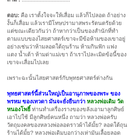
ตอบ:
คือ เราตั้งใจจะให้เสื่อม แล้วก็ไปลอด ถ้าอย่าง
งั้นก็เสื่อม แล้วเรามีโทษปรามาสพระรัตนตรัยด้วย
แต่ขณะเดียวกันว่า ถ้าหากว่าเป็นของสำนักที่ทำ
ตามแบบของไสยศาสตร์เขาจะมีข้อห้ามของเขาอยู่
อย่างเช่นว่าห้ามลอดใต้ถุนร้าน ห้ามกินฟัก แฟง
แตง น้ำเต้า ห้ามด่าแม่เขา ถ้าเราไปละเมิดข้อนี้ของ
เขาจะเสื่อมไปเลย
เพราะฉะนั้นไสยศาสตร์กับพุทธศาสตร์ต่างกัน
พุทธศาสตร์นี้ส่วนใหญ่เป็นอานุภาพของพระ ของ
พรหม ของเทวดา มันจะยั่งยืนกว่า
หลวงพ่อเดิม วัด
หนองโพธิ์
ท่านทำเครื่องรางของขลังเอามาลูกศิษย์
เอาไปใช้ มีลูกศิษย์คนหนึ่ง ถามว่า หลวงพ่อครับ
วัตถุมงคลของหลวงพ่อลอดราวผ้าได้มั้ย? ลอดใต้ถุน
ร้านได้มั้ย? หลวงพ่อเดิมบอกว่างูเห่ามันเลื้อยลอด