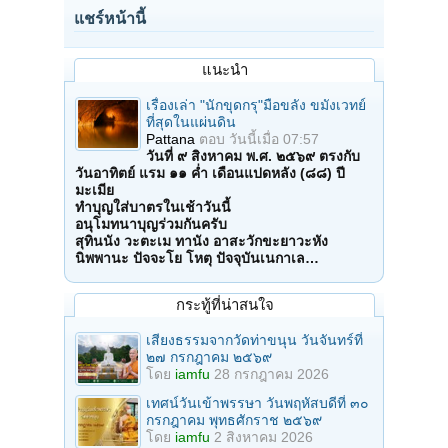
แชร์หน้านี้
แนะนำ
เรื่องเล่า "นักขุดกรุ"มือขลัง ขมังเวทย์
ที่สุดในแผ่นดิน
Pattana
ตอบ
วันนี้เมื่อ 07:57
วันที่ ๙ สิงหาคม พ.ศ. ๒๕๖๙ ตรงกับ
วันอาทิตย์ แรม ๑๑ ค่ำ เดือนแปดหลัง (๘๘) ปี
มะเมีย
ทำบุญใส่บาตรในเช้าวันนี้
อนุโมทนาบุญร่วมกันครับ
สุทินนัง วะตะเม ทานัง อาสะวักขะยาวะหัง
นิพพานะ ปัจจะโย โหตุ ปัจจุบันเนกาเล…
กระทู้ที่น่าสนใจ
เสียงธรรมจากวัดท่าขนุน วันจันทร์ที่
๒๗ กรกฎาคม ๒๕๖๙
โดย
iamfu
28 กรกฎาคม 2026
เทศน์วันเข้าพรรษา วันพฤหัสบดีที่ ๓๐
กรกฎาคม พุทธศักราช ๒๕๖๙
โดย
iamfu
2 สิงหาคม 2026