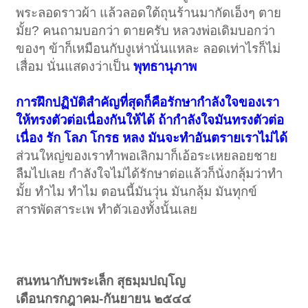
พระลอดราวผ้า แล้วลอดใต้ถุนร้านมากัดเอ็งๆ ตาย
มั้ย? คนถามบอกว่า ตายครับ หลวงพ่อเดิมบอกว่า
ของๆ ข้าก็เหมือนกับงูเห่านั่นแหละ ลอดเท่าไรก็ไม่
เสื่อม นั่นแสดงว่าเป็น
พุทธานุภาพ
การฝึกปฏิบัติสำคัญที่สุดก็คือรักษากำลังใจของเรา
ให้ทรงตัวต่อเนื่องกันให้ได้ ถ้ากำลังใจมันทรงตัวต่อ
เนื่อง รัก โลภ โกรธ หลง มันจะทำอันตรายเราไม่ได้
ส่วนใหญ่ของเราทำพอเลิกมาก็เอ้อระเหยลอยชาย
ลืมไปเลย กำลังใจไม่ได้รักษาต่อแล้วก็นั่งกลุ้มว่าทำ
มั้ย ทำไม ทำไม ตอนนี้มันวุ่น มันกลุ้ม มันทุกข์
สารพัดสาระเพ ทำตัวเองทั้งนั้นเลย
สนทนากับพระเล็ก สุธมฺมปญฺโญ
เดือนกรกฎาคม-กันยายน ๒๕๔๔