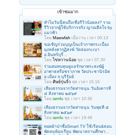
เข้าชมมาก
ทำไมวันนี้คนถึงเชื่อรีวิวน้อยลง? รวม
รีวิวจากผู้ใช้บริการจริง ญาณฮีลใจ by
แมวฟ้า
โดย
Maewfah
เมื่อวาน เวลา 00:13
ขอเชิญร่วมบุญเป็นเจ้าภาพกระเบื้อง
มุงหลังคากุฏิสงฆ์ วัดล่องกะเบา
อ.อินทร์บุรี...
โดย
ไข่หวานน้อย
พุธ เวลา 07:30
ร่วมสมทบทุนดูแลรักษาพระสงฆ์ผู้
อาพาธหรือชราภาพ วัดประชานิรมิต
อ.เมือง จ.บุรีรัมย์
โดย
ศิษย์รุ่นจิ๋ว
พุธ เวลา 15:16
เสียงธรรมจากวัดท่าขนุน วันอังคารที่
๔ สิงหาคม ๒๕๖๙
โดย
iamfu
พุธ เวลา 10:36
เสียงธรรมจากวัดท่าขนุน วันพุธที่ ๕
สิงหาคม ๒๕๖๙
โดย
iamfu
พุธ เวลา 19:48
ทอดผ้าป่าซื้อSmart TV ใช้เรียน&สอน
พัดลมห้องเรียน พัฒนาสถานศึกษา...