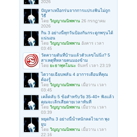
2026
ปัญหาเหงือกร่นจากการแปรงฟันไม่ถูก
วิธี
โดย
วิญญาณนิพพาน
26 กรกฎาคม
2026
กิน 3 อย่างนี้ทุกวันป้องกันกระดูกพรุนได้
แน่นอน
โดย
วิญญาณนิพพาน
อังคาร เวลา
03:45
วัดความดันที่บ้านแล้วตัวเลขไม่นิ่ง? 5
สาเหตุที่หลายคนมองข้าม
โดย
ยะธาพุทโมนะ
จันทร์ เวลา 23:19
ไตวายเฉียบพลัน 4 อาการเตือนที่คุณ
ต้องรู้
โดย
วิญญาณนิพพาน
เมื่อวาน เวลา
03:45
เคล็ดลับ 5 ข้อสำหรับวัย 35-40+ ฟังแล้ว
คุณจะเลิกเสียดายเวลาทันที
โดย
วิญญาณนิพพาน
เมื่อวาน เวลา
03:39
หยุดกิน 3 อย่างนี้น้ำหนักลดไวมาก พุง
ยุบ
โดย
วิญญาณนิพพาน
เมื่อวาน เวลา
22:16