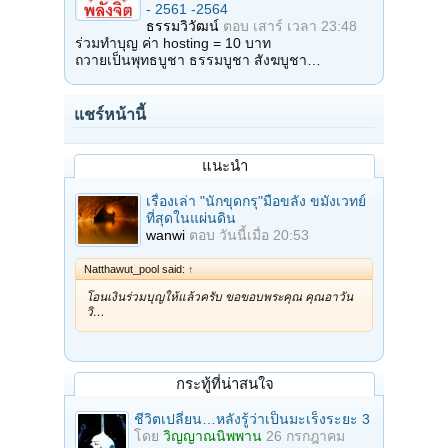
- 2561 -2564
ธรรมวิวัฒน์
ตอบ
เสาร์ เวลา 23:48
ร่วมทำบุญ ค่า hosting = 10 บาท
ถวายเป็นพุทธบูชา ธรรมบูชา สังฆบูชา…
แชร์หน้านี้
แนะนำ
เรื่องเล่า "นักขุดกรุ"มือขลัง ขมังเวทย์
ที่สุดในแผ่นดิน
wanwi
ตอบ
วันนี้เมื่อ 20:53
Natthawut_pool said:
↑
โอนเงินร่วมบุญให้แล้วครับ ขอขอบพระคุณ คุณอาวัน
วิ…
กระทู้ที่น่าสนใจ
ชีวิตเปลี่ยน…หลังรู้ว่าเป็นมะเร็งระยะ 3
โดย
วิญญาณนิพพาน
26 กรกฎาคม