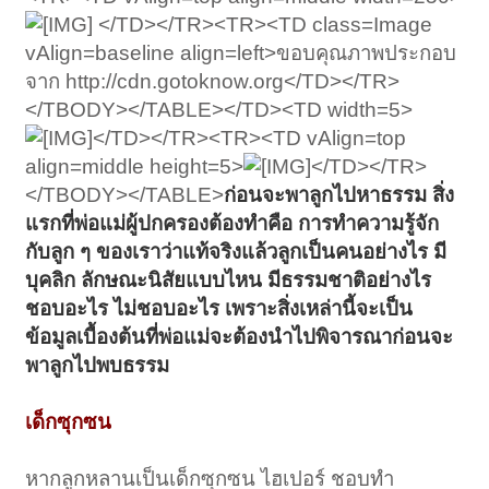
</TD></TR><TR><TD class=Image
vAlign=baseline align=left>ขอบคุณภาพประกอบ
จาก http://cdn.gotoknow.org</TD></TR>
</TBODY></TABLE></TD><TD width=5>
</TD></TR><TR><TD vAlign=top
align=middle height=5>
</TD></TR>
</TBODY></TABLE>
ก่อนจะพาลูกไปหาธรรม สิ่ง
แรกที่พ่อแม่ผู้ปกครองต้องทำคือ การทำความรู้จัก
กับลูก ๆ ของเราว่าแท้จริงแล้วลูกเป็นคนอย่างไร มี
บุคลิก ลักษณะนิสัยแบบไหน มีธรรมชาติอย่างไร
ชอบอะไร ไม่ชอบอะไร เพราะสิ่งเหล่านี้จะเป็น
ข้อมูลเบื้องต้นที่พ่อแม่จะต้องนำไปพิจารณาก่อนจะ
พาลูกไปพบธรรม
เด็กซุกซน
หากลูกหลานเป็นเด็กซุกซน ไฮเปอร์ ชอบทำ