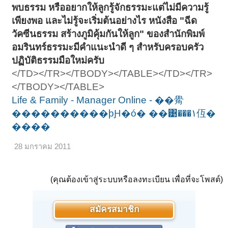
พบธรรม หรืออยากให้ลูกรู้จักธรรมะแต่ไม่มีความรู้
เพียงพอ และไม่รู้จะเริ่มต้นอย่างไร หนังสือ "ฉีด
วัคซีนธรรม สร้างภูมิคุ้มกันให้ลูก" ของสำนักพิมพ์
อมรินทร์ธรรมะมีคำแนะนำดี ๆ สำหรับครอบครัว
ปฏิบัติธรรมมือใหม่ครับ
</TD></TR></TBODY></TABLE></TD></TR>
</TBODY></TABLE>
Life & Family - Manager Online - ��觷
����������þԨ�ó� ��͹���١仾�
����
28 มกราคม 2011
(คุณต้องเข้าสู่ระบบหรือลงทะเบียน เพื่อที่จะโพสต์)
สมัครสมาชิก