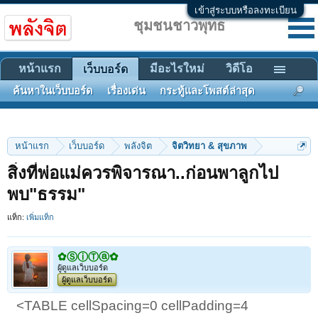
เข้าสู่ระบบหรือลงทะเบียน
ชุมชนชาวพุทธ
หน้าแรก
มีอะไรใหม่
วิดีโอ
เว็บบอร์ด
ค้นหาในเว็บบอร์ด
เรื่องเด่น
กระทู้และโพสต์ล่าสุด
หน้าแรก
เว็บบอร์ด
พลังจิต
จิตวิทยา & สุขภาพ
สิ่งที่พ่อแม่ควรพิจารณา..ก่อนพาลูกไป
พบ"ธรรม"
แท็ก:
เพิ่มแท็ก
✿ⓈⓘⓉⓐ✿
ผู้ดูแลเว็บบอร์ด
ผู้ดูแลเว็บบอร์ด
<TABLE cellSpacing=0 cellPadding=4