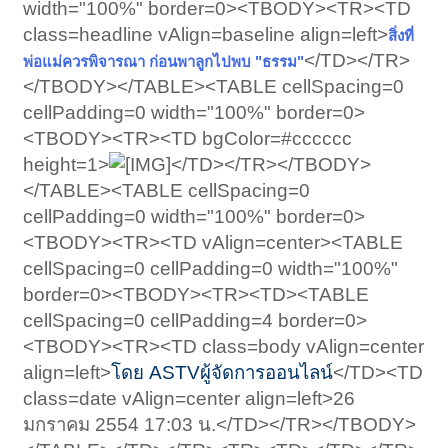
width="100%" border=0><TBODY><TR><TD
class=headline vAlign=baseline align=left>
สิ่งที่
</TD></TR>
พ่อแม่ควรพิจารณา ก่อนพาลูกไปพบ "ธรรม"
</TBODY></TABLE><TABLE cellSpacing=0
cellPadding=0 width="100%" border=0>
<TBODY><TR><TD bgColor=#cccccc
height=1>
</TD></TR></TBODY>
</TABLE><TABLE cellSpacing=0
cellPadding=0 width="100%" border=0>
<TBODY><TR><TD vAlign=center><TABLE
cellSpacing=0 cellPadding=0 width="100%"
border=0><TBODY><TR><TD><TABLE
cellSpacing=0 cellPadding=4 border=0>
<TBODY><TR><TD class=body vAlign=center
align=left>
โดย ASTVผู้จัดการออนไลน์
</TD><TD
class=date vAlign=center align=left>26
มกราคม 2554 17:03 น.</TD></TR></TBODY>