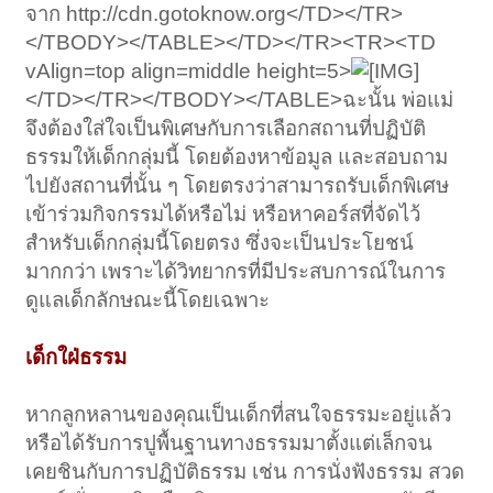
จาก http://cdn.gotoknow.org</TD></TR>
</TBODY></TABLE></TD></TR><TR><TD
vAlign=top align=middle height=5>
</TD></TR></TBODY></TABLE>ฉะนั้น พ่อแม่
จึงต้องใส่ใจเป็นพิเศษกับการเลือกสถานที่ปฏิบัติ
ธรรมให้เด็กกลุ่มนี้ โดยต้องหาข้อมูล และสอบถาม
ไปยังสถานที่นั้น ๆ โดยตรงว่าสามารถรับเด็กพิเศษ
เข้าร่วมกิจกรรมได้หรือไม่ หรือหาคอร์สที่จัดไว้
สำหรับเด็กกลุ่มนี้โดยตรง ซึ่งจะเป็นประโยชน์
มากกว่า เพราะได้วิทยากรที่มีประสบการณ์ในการ
ดูแลเด็กลักษณะนี้โดยเฉพาะ
เด็กใฝ่ธรรม
หากลูกหลานของคุณเป็นเด็กที่สนใจธรรมะอยู่แล้ว
หรือได้รับการปูพื้นฐานทางธรรมมาตั้งแต่เล็กจน
เคยชินกับการปฏิบัติธรรม เช่น การนั่งฟังธรรม สวด