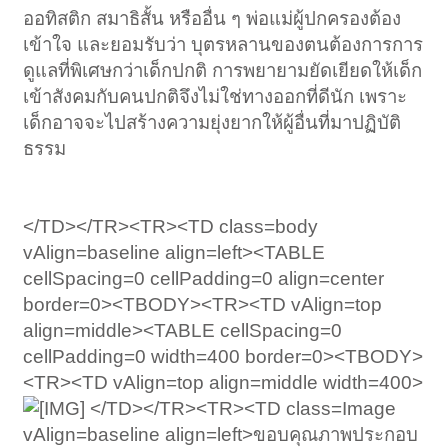
ออทิสติก สมาธิสั้น หรืออื่น ๆ พ่อแม่ผู้ปกครองต้อง
เข้าใจ และยอมรับว่า บุตรหลานของตนต้องการการ
ดูแลที่พิเศษกว่าเด็กปกติ การพยายามยัดเยียดให้เด็ก
เข้าสังคมกับคนปกติจึงไม่ใช่ทางออกที่ดีนัก เพราะ
เด็กอาจจะไปสร้างความยุ่งยากให้ผู้อื่นที่มาปฏิบัติ
ธรรม
</TD></TR><TR><TD class=body
vAlign=baseline align=left><TABLE
cellSpacing=0 cellPadding=0 align=center
border=0><TBODY><TR><TD vAlign=top
align=middle><TABLE cellSpacing=0
cellPadding=0 width=400 border=0><TBODY>
<TR><TD vAlign=top align=middle width=400>
</TD></TR><TR><TD class=Image
vAlign=baseline align=left>ขอบคุณภาพประกอบ