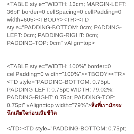
<TABLE style="WIDTH: 16cm; MARGIN-LEFT:
36pt" border=0 cellSpacing=0 cellPadding=0
width=605><TBODY><TR><TD
style="PADDING-BOTTOM: 0cm; PADDING-
LEFT: 0cm; PADDING-RIGHT: 0cm;
PADDING-TOP: 0cm" vAlign=top>
<TABLE style="WIDTH: 100%" border=0
cellPadding=0 width="100%"><TBODY><TR>
<TD style="PADDING-BOTTOM: 0.75pt;
PADDING-LEFT: 0.75pt; WIDTH: 79.02%;
PADDING-RIGHT: 0.75pt; PADDING-TOP:
0.75pt" vAlign=top width="79%">
สิ่งที่เรามักจะ
นึกเสียใจก่อนเสียชีวิต
</TD><TD style="PADDING-BOTTOM: 0.75pt;