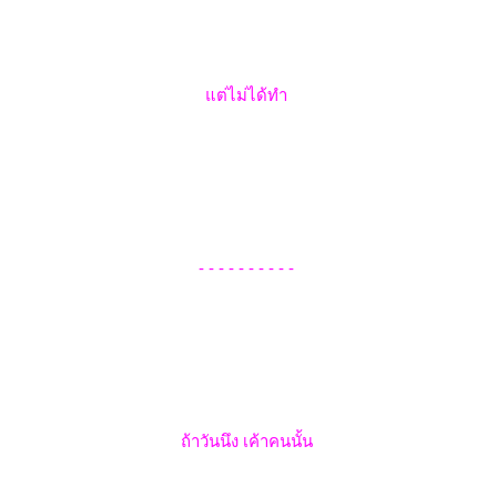
แต่ไม่ได้ทำ
- - - - - - - - - -
ถ้าวันนึง เค้าคนนั้น
1
2
ถัดไป >