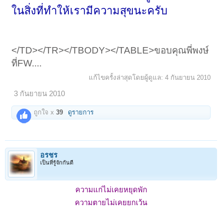
ในสิ่งที่ทำให้เรามีความสุขนะครับ
</TD></TR></TBODY></TABLE>ขอบคุณพี่พงษ์
ที่FW....
แก้ไขครั้งล่าสุดโดยผู้ดูแล:
4 กันยายน 2010
3 กันยายน 2010
ถูกใจ x
39
ดูรายการ
อรชร
เป็นที่รู้จักกันดี
ความแก่ไม่เคยหยุดพัก
ความตายไม่เคยยกเว้น