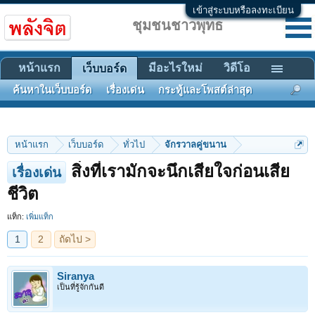
เข้าสู่ระบบหรือลงทะเบียน
ชุมชนชาวพุทธ
หน้าแรก
มีอะไรใหม่
วิดีโอ
เว็บบอร์ด
ค้นหาในเว็บบอร์ด
เรื่องเด่น
กระทู้และโพสต์ล่าสุด
หน้าแรก
เว็บบอร์ด
ทั่วไป
จักรวาลคู่ขนาน
สิ่งที่เรามักจะนึกเสียใจก่อนเสีย
เรื่องเด่น
1
2
ถัดไป >
ชีวิต
แท็ก:
เพิ่มแท็ก
Siranya
เป็นที่รู้จักกันดี